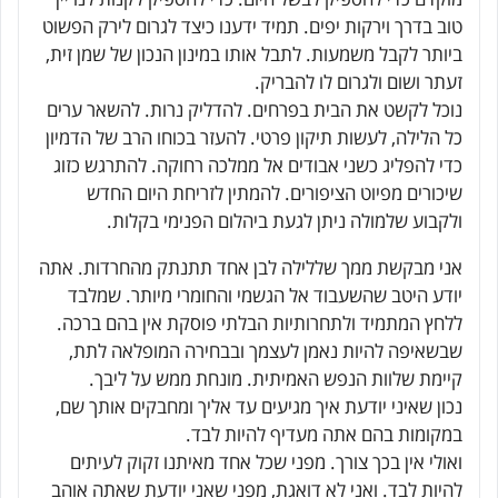
טוב בדרך וירקות יפים. תמיד ידענו כיצד לגרום לירק הפשוט
ביותר לקבל משמעות. לתבל אותו במינון הנכון של שמן זית,
זעתר ושום ולגרום לו להבריק.
נוכל לקשט את הבית בפרחים. להדליק נרות. להשאר ערים
כל הלילה, לעשות תיקון פרטי. להעזר בכוחו הרב של הדמיון
כדי להפליג כשני אבודים אל ממלכה רחוקה. להתרגש כזוג
שיכורים מפיוט הציפורים. להמתין לזריחת היום החדש
ולקבוע שלמולה ניתן לגעת ביהלום הפנימי בקלות.
אני מבקשת ממך שללילה לבן אחד תתנתק מהחרדות. אתה
יודע היטב שהשעבוד אל הגשמי והחומרי מיותר. שמלבד
ללחץ המתמיד ולתחרותיות הבלתי פוסקת אין בהם ברכה.
שבשאיפה להיות נאמן לעצמך ובבחירה המופלאה לתת,
קיימת שלוות הנפש האמיתית. מונחת ממש על ליבך.
נכון שאיני יודעת איך מגיעים עד אליך ומחבקים אותך שם,
במקומות בהם אתה מעדיף להיות לבד.
ואולי אין בכך צורך. מפני שכל אחד מאיתנו זקוק לעיתים
להיות לבד. ואני לא דואגת, מפני שאני יודעת שאתה אוהב