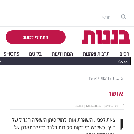
התחילי לכתוב
יחסים
תרבות ואמנות
הגות ודעות
בלוגים
SHOPS
בית
/
דעות
/
אושר
אושר
טל איפרגן
6/11/2015 | 16:11
י
צאת לפניי. השארת אותי למול סימן השאלה הגדול של
חייך. כשלרשותי דקות ספורות בלבד כדי להתארגן אל