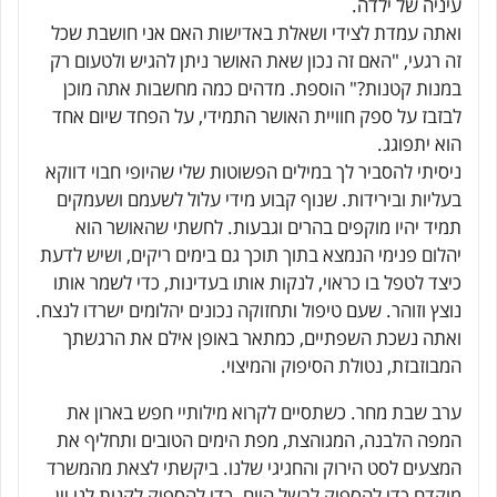
עיניה של ילדה.
ואתה עמדת לצידי ושאלת באדישות האם אני חושבת שכל
זה רגעי, "האם זה נכון שאת האושר ניתן להגיש ולטעום רק
במנות קטנות?" הוספת. מדהים כמה מחשבות אתה מוכן
לבזבז על ספק חוויית האושר התמידי, על הפחד שיום אחד
הוא יתפוגג.
ניסיתי להסביר לך במילים הפשוטות שלי שהיופי חבוי דווקא
בעליות ובירידות. שנוף קבוע מידי עלול לשעמם ושעמקים
תמיד יהיו מוקפים בהרים וגבעות. לחשתי שהאושר הוא
יהלום פנימי הנמצא בתוך תוכך גם בימים ריקים, ושיש לדעת
כיצד לטפל בו כראוי, לנקות אותו בעדינות, כדי לשמר אותו
נוצץ וזוהר. שעם טיפול ותחזוקה נכונים יהלומים ישרדו לנצח.
ואתה נשכת השפתיים, כמתאר באופן אילם את הרגשתך
המבוזבזת, נטולת הסיפוק והמיצוי.
ערב שבת מחר. כשתסיים לקרוא מילותיי חפש בארון את
המפה הלבנה, המגוהצת, מפת הימים הטובים ותחליף את
המצעים לסט הירוק והחגיגי שלנו. ביקשתי לצאת מהמשרד
מוקדם כדי להספיק לבשל היום. כדי להספיק לקנות לנו יין