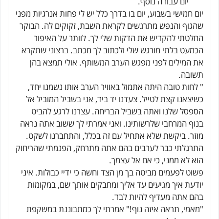
יום עבודה נוסף.
יום חמישי בשבוע, יום בו בדרך כלל יש לי פחות אנרגיות מפני
שהגוף והנפש מתרגשים לקראת השבת, זקוקים לה. הבוקר
החלטתי להקדיש את הדקות שלי לך. לוותר על האיפור
הכמעט בלתי מורגש שלי ולכתוב לך מכתב. ברצוני שתקרא
את המילים לפני מפגש הערב המשותף. אולי תמצא בהן
תשובה.
" לחות טובה היתה אתמול באוויר הערב אותו נשמנו יחד,
כשיצאנו קצת לטייל. צעדנו יד ביד, אני בשביל המוביל אל
הספסל שלנו ואתה בשביל הבריחה. עצרנו לרגע להביט
בנוף המרחבי שלרשותינו. ואני אמרתי לך ששוב אתה נראה
מוזר. ביקשת שלא אתחיל עם זה בכלל, והתחברנו לשקט.
התרגלתי כבר לערבים בהם אתה מתרחק, הפנמתי שהריחוק
הוא לא ממני, כי אם אל עצמך.
פשוט לפעמים מביטה בך מן הצד וחשה כי ידיי כבולות. איני
יודעת איך מגיעים עד אליך ומחבקים אותך שם, במקומות
בהם אתה מעדיף להיות לבד.
"מאמי, תראה איזה נוף!" אמרתי לך כמתבוננת במשקפת