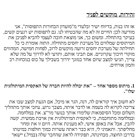
זהירות, מוקשים לפניך
אז זהו בנות, בדיווח ישיר ובלעדי מ"מועדון הבחורות התפוסות", אני
מודיעה לכן: החיים זה לא מה שהבטיחו לנו. גם לתפוסות יש רגעים קשים,
בעיקר בהתחלה. ומשום כך, אני מוצאת חובה לעצמי להביא לפניכן את
המיתוסים שמלווים כל מערכת יחסים מתחילה. התזה אומרת כי כל
תחילתה של מערכת יחסים זרועה מוקשים לרוב, לפחות חמישה, המהווים
מוקדי חיכוך עקרוניים. אם תביני אותם, ותדעי לא לדרוך על מה שלא
צריך, תגיעי למצב שיום אחד בנזוגך ידרוך בשבילך על כוס בנוכחות רב
והמון אורחים.
1. מיתוס מספר אחד – "את יכולה להיות חברה של האקסית המיתולוגית
שלו".
לא חשוב איך קוראים לה, דנה, הגר או מיכל, אם הגעת למצב שבו את
צריכה לקרוא לה בשמה או לדבר איתה, מצבך גרוע. עיזבי אותך מתהליך
השלום ומכל הסיסמאות שלימדו אותך בנוער מר"צ. את במלחמה.
ובמלחמה מתוחכמת, כי לאקסית המיתולוגית אין אויבת ממשית. קשה
להבין, אבל את באופן אישי, לא מענינת אותה. היום זו את ומחר
מחליפתך. ותאמיני לי, היא כבר ראתה עשרות כמוך חולפות במיטתו
בדרכן החוצה. מבחינתה, תפקידה לדאוג שהחבר שלה (במיל.) יישאר