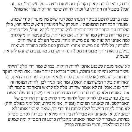
'בובה, בואי לדונה קארן וקני לך מה שאת רוצה – על חשבוני!'. מה, זה
הכל? בשביל זה ויתרתי על זכותי להיות שופר הרווקות עליי אדמות?
וככה ברבע לתשע בבוקר הגעתי למסקנה שיש מין מועדון סודי שכזה,
"מועדון הבחורות התפוסות". העקרון של המועדון הוא, שכלפי חוץ, כולן
הולכות עם החבר יד ביד וגורמות לכל הרווקות לקנא. אבל, בלב פנימה,
כולן מרירות בדיוק כמו הרווקות, אם לא יותר. בלב פנימה הן מקללות:
למה אנחנו תקועות פה עם מישהו אחד, כשכל העולם עושה חיים
בלעדינו, כל לילה עם מישהו אחר? חשבתן פעם למה בחורות נשואות
בגילכן נראות יותר מבוגרות מכן? הנה התשובה. מהעצבים שחנקו להן את
הנשמה.
לא שאני מנסה לשכנע אתכן להיות רווקות. כמו שאמר וודי אלן: "הייתי
עשיר ובריא והייתי עני וחולה, ועשיר ובריא זה יותר טוב". אז? הייתי רווקה
ויפה ורזה, ועכשיו (או לפחות נכון לכרגע) אני תפוסה ופחות רזה (אוף, כל
הארוחות בוקר המשותפות האלו), ומה אני אגיד לכן, להיות תפוסה זה
יותר טוב. אבל! זה לא אומר שהזרע עלה לנו לראש והאהבה סתמה לנו
את האזניים ולא קורים לנו דברים מעצבנים בחיים (שבן הזוג שלנו אשם
בהם), עד שבא לנו לזרוק הכל ולחזור מייד לחיק מועדון הרווקים של
האברקסס. זה שאנחנו תפוסות (זמנית, אני מזכירה. הכל זמני בעולם הזה)
לא גורם למנת המשכל שלנו לצנוח עד כדי כך, שאם יצבטו אותנו לא
יכאב לנו, או שאנחנו לא מבדילות בין חזה מולארד בטרגון לסתם סטייק
בפיתה. כשברור לנו שמה שאנחנו מקבלות כרגע זה הסטייק ומה שמגיע
לנו זה המולארד, ורצוי ממסעדה בפריז.