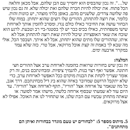
של…". זה נכון שהבסיס הוא יחסייך עם הבן שלהם, אבל מכאן והלאה
הכל פתוח. את יכולה להיות חברה שלהם ואת יכולה שלא. זה גם נכון שיש
פה שלושה צדדים, שלשניים מהם, באופן בלתי מוצהר, יש כוונות זהות.
כלומר, את רוצה להתחתן, ההורים שלו רוצים שהוא יתחתן. במוח שלו
הבחור עושה את החיבור כאילו כולם נגדו, ומסרב להזמין אותך לארוחת
שישי משפחתית, כאילו בכיס כבר יש לך בסטנד-ביי רב וטבעת. לרגע הוא
שוכח את שאר האופציות: שיכול להיות שאת רוצה להתחתן אבל לא
איתו, שההורים שלו מתים שהוא יתחתן, אבל לא איתך. ושבסך הכל, אולי
מה שבא לך באמת זה קצת אוכל מרוקאי, אבל טרי. כזה שלא עמד
במקרר ארבעה ימים.
המלצה:
זה נכון שיש בחורות שרואות בהזמנה לארוחת ערב אצל ההורים חצי
חתונה. אפשר ואף רצוי בנות, להנמיך ציפיות. ומבחינתכם בנים, זה רק
אומר שצריך לקחת את הבנות מוקדם ככל האפשר לארוחת ערב, כדי
שלא יתקבל הרושם שמדובר באיזה שהוא ביג דיל מבחינתכם. דרך אגב,
כל מה שנאמר על ארוחה אצל "הוריו", תקף לארוחה אצל "הוריה". עד
היום עוד לא שמעתי שבסוף ארוחה כלשהי, מישהו אמר לסועד: או
שאתה מתחתן עכשיו עם הבת שלנו, או שתחזיר לנו את האוכל. אפילו לא
אצל מרוקאים.
5. מיתוס מספר 5: "לבחורים יש טעם מוגדר בבחורות ואיתן הם
מתחתנים".