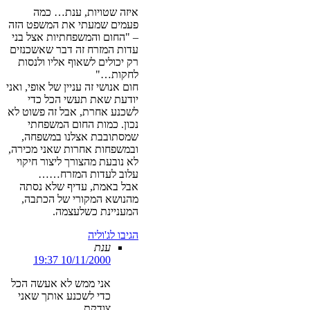
איזה שטויות, ענת… כמה
פעמים שמעתי את המשפט הזה
– "החום והמשפחתיות אצל בני
עדות המזרח זה דבר שאשכנזים
רק יכולים לשאוף אליו ולנסות
לחקות…"
חום אנושי זה עניין של אופי, ואני
יודעת שאת תעשי הכל כדי
לשכנע אחרת, אבל זה פשוט לא
נכון. כמות החום המשפחתי
שמסתובבת אצלנו במשפחה,
ובמשפחות אחרות שאני מכירה,
לא נובעת מהצורך ליצור חיקוי
עלוב לעדות המזרח……
אבל באמת, עדיף שלא נסתה
מהנושא המקורי של הכתבה,
המעניינת כשלעצמה.
הגיבו לג'וליה
ענת
10/11/2000 19:37
אני ממש לא אעשה הכל
כדי לשכנע אותך שאני
צודקת.