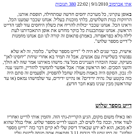
אתי אברמוב
9/1/2010 | 22:02
380 תגובות
ב
אופן עקרוני, כל מערכת יחסים חדשה שמתחילה, תופסת אותנו,
הרווקות בנות השלושים, בלתי מוכנות בעליל. אנחנו שכבר שמענו הכל,
וראינו הכל. אנחנו שכבר יכולות להריח את כשלון היחסים עוד לפני הדייט
הראשון. אנחנו שמתכננות כל בוקר מחדש את אופן התאבדותנו לעת
לילה (ולא כפראפרזה, באמת) פתאום זה קורה לנו וגם אנחנו מוזמנות
ל"דייט מספר שלוש".
אישית, כבר שנים לא היה לי "דייט מספר שלוש". כלומר, זה לא שלא
נפגשתי בשלישית עם אנשים, אבל זה תמיד בא אחרי שיחת "יחסינו לאן"
מעיקה, שבה הובהרו העניינים מכל צד: מישהו מאיתנו אמר שזה לא הולך,
והשני הסכים. ואז הראשון אמר: אבל אפשר להמשיך להזדיין, והשני ענה
לו: נכון, הסקס היה באמת מעולה שחבל להפסיק. ולפעמים זה סתם היה
כזה בקטע של: נהיה ידידים? אז נהיינו ידידים, עד שלמישהו נמאס (או עד
שהראשון מבין שנינו מצא חבר חדש).
דייט מספר שלוש
ואז כאילו משום מקום, הגיע הקריית-גתי הזה. והזמין אותי לדייט ואחריו
לעוד אחד, וככה בלי לשים לב, הגענו לדייט מספר שלוש. אולי בגלל שהוא
לא מכאן, הוא לא ידע שבארד דיסק שלי לא קיים דבר כזה "דייט מספר
שלוש". זה כמו שיש לך וינדוס 3.11 ופתאום אתה מנסה ליישם עליו