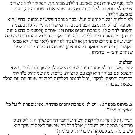
לבד, פנוי לשיחות נפש באמצע הלילה. מבחינתך, תפקידך לדאוג שהיא
אפילו לא תתקרב לטלפון, רק מהפחד שמא את זו שתענה לה, בעיקר
באמצע הלילה.
למיתולוגית 'שלנו' קוראים יעל. וכבר בערב השלישי לנוכחותי בחייו, היא
הופיעה לבדוק את מצב העניינים. בתור מי שהיתה מיתולוגית בעצמה
וניסתה להרוס לא מערכת יחסים אחת ולא שתיים (ולפעמים בהצטיינות
יתרה), מי כמוני הבינה לליבה. ולא עזרו לקרית-גתי כל ההסברים שיש לה
חבר, שהם עומדים להתחתן או לעבור לגור יחד (לא זוכרת, לא ממש
הקשבתי, כי הייתי עסוקה בלהתעצבן) ושבינהם הכל נגמר כבר לפני
שנתיים וחצי – וביוזמתו.
המלצה:
שטח משוחרר לא יוחזר. ועוד משהו: מי שהולך לישון עם כלבים, שלא
יתפלא אם בבוקר הוא קם עם קרציות. כלומר, מה שמתחיל ב"הייתי
בסביבה וקפצתי לבקר", יכול להגמר בקלילות בקרציה שמזדיינת עם הכלב
כשאת בעבודה.
2. מיתוס מספר 2: "יש לנו מערכת יחסים פתוחה. אני מספרת לו על כל
האקסים שלי".
תגידי, זה לא נראה לך קצת חשוד שהחבר החדש שלך הוא ליכודניק
מרוקאי שתלטן ושוביניסטי, אבל בכל מה שקשור לאקסים שלך הוא
משום מה, מציג פסאדה ליברלית וסובלנית?