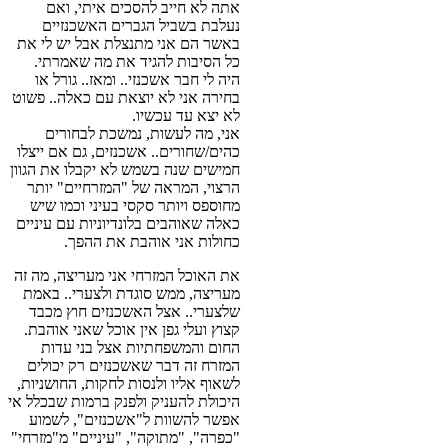
אתה לא חייב להסכים איתי, ואם
נעלבת בשביל הגברים האשכנזיים
באשר הם אני מתנצלת אבל יש לי את
כל הסיבות להגיד את מה שאמרתי.
היה לי חבר אשכנזי.. ומאז.. גורל או
בחירה אני לא יוצאת עם כאלה.. פשוט
לא יצא עד עכשיו.
אני, מה לעשות, נמשכת לבחורים
כהים/שחורים.. אשכנזים, גם אם ייצלו
חמישים שנה בשמש לא יקבלו את הגוון
הרצוי, המראה של "המזרחיים" יותר
מחוספס ויותר סקסי בעיני וכמו שיש
כאלה שאוהבים בלונדיוניות עם עיניים
כחולות אני אוהבת את ההפך.
את האוכל המזרחי אני מעריצה, מה זה
מעריצה, ממש סוגדת ולצערי.. באמת
שלצערי.. אצל האשכנזים חוץ מכבד
קצוץ ועלי גפן אין אוכל שאני אוהבת.
החום והמשפחתיות אצל בני עדות
המזרח זה דבר שאשכנזים רק יכולים
לשאוף אליו ולנסות לחקות, החושניות,
היכולת להעניק ולפנק ברמות שבכלל אי
אפשר להשוות ל"אשכנזים", לשמוע
"כפרה", "מתוקה", "עיניים" מ"מזרחי"