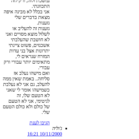
נמשכת ולזה, ורק לזה
התכוונתי.
אני בכלל לא מבינה איפה
מצאת בדברים שלי
גזענות.
גזענות זה להעליב או
לשלול מוצא מסויים ואני
לא חושבת שהעלבתי
אשכנזים, פשוט ציינתי
יתרונות אצל בני עדות
המזרח שנראים לי,
מתאימים יותר עבורי ורק
עבורי.
ואם מישהו נעלב אז
סליחה.. באמת שאין ממה
להעלב, גם אני לא נעלבת
כשמישהו אומר לי שאני
לא הטעם שלו, זה
לגיטימי, אני לא הטעם
של כולם ולא כולם הטעם
שלי.
הגיבו לענת
ג'וליה
10/11/2000 16:21