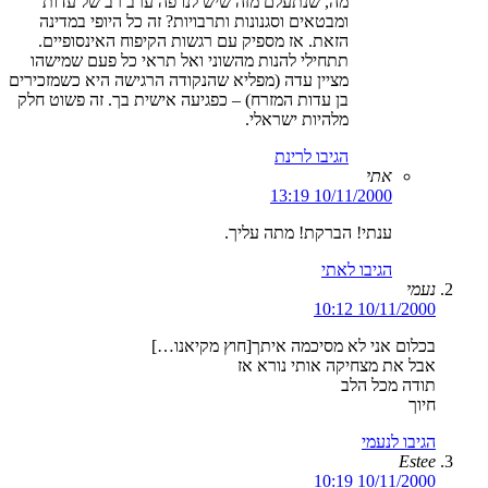
מה, שנתעלם מזה שיש לנו פה ערב רב של עדות
ומבטאים וסגנונות ותרבויות? זה כל היופי במדינה
הזאת. אז מספיק עם רגשות הקיפוח האינסופיים.
תתחילי להנות מהשוני ואל תראי כל פעם שמישהו
מציין עדה (מפליא שהנקודה הרגישה היא כשמזכירים
בן עדות המזרח) – כפגיעה אישית בך. זה פשוט חלק
מלהיות ישראלי.
הגיבו לרינת
אתי
10/11/2000 13:19
ענתי! הברקת! מתה עליך.
הגיבו לאתי
נעמי
10/11/2000 10:12
בכלום אני לא מסיכמה איתך[חוץ מקיאנו…]
אבל את מצחיקה אותי נורא אז
תודה מכל הלב
חיוך
הגיבו לנעמי
Estee
10/11/2000 10:19