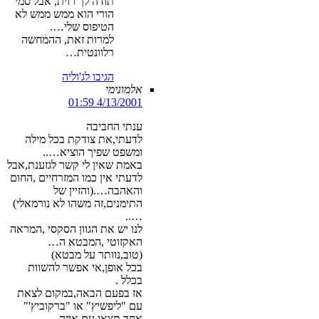
תודה לך רוית, אבל סמי
הורי הוא ממש ממש לא
הטיפוס שלי….
למרות זאת, ההמחשה
רלוונטית…
הגיבו לג'וליה
אלמונימי
4/13/2001 01:59
ענתי החביבה
לדעתי,את צודקת בכל מילה
ומשפט שפיך הוציא…..
באמת שאין לי קשר לגזענת,אבל
לדעתי אין כמו המזרחיים ,החום
והאהבה….(והזיין של
התימנים,זה משהו לא נורמאלי)
…..
לנו יש את הגוון הסקסי ,המראה
האקזוטי ,המבטא ה…
(טוב,נוותר על מבטא)
בכל אופן,אי אפשר להשוות
בכלל .
אז בפעם הבאה,במקום לצאת
עם "ליפשיץ" או "ברקוביץ'"
אחד,תצאי עם איזה