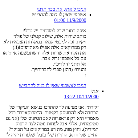
הגיבו ל אתי, את כבר תדעי
אשכנזי שאין לו במה להתבייש
11/9/2000 01:06
איפה כתוב שרק למזדחים יש גדול?
כותב שורות אלה, שילוב קטלני של פולני
ויקית, זכה למבטי קנאה במקלחת הצבאית לא
רק ממרוקאים אלה אפילו מאתיופים!(!!)
את הקוראת שורות אלה והשתעשעה איתי או
עם כל אשכנזי גדול אבר-
אל תתני יד לדיכוי.
נהנית? (דה!) ספרי לחברותייך.
ו
הגיבו לאשכנזי שאין לו במה להתבייש
אתי
10/11/2000 13:22
יקירתי, אני מציעה לך להתרכז בנושא העיקרי של
הכתבה ולא להתעסק בקטנות. ה"מרוקאיות" בכל
מאמריי היא רק פראפרזה לאב הטיפוס שלי (אני גם
סטיגמתית, אללי אבל לפחות נוטה לצד הדפוק
תמידית). וחוץ מזה, מה רע במרוקאים על הבוקר?
החיים שלי חרא, הזוגיות שלי בזבל, שלפחות יהיה לי