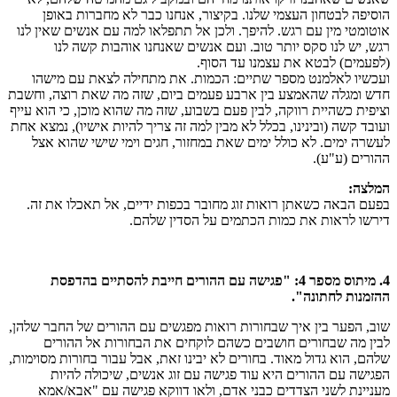
הוסיפה לבטחון העצמי שלנו. בקיצור, אנחנו כבר לא מחברות באופן
אוטומטי מין עם רגש. להיפך. ולכן אל תתפלאו למה עם אנשים שאין לנו
רגש, יש לנו סקס יותר טוב. ועם אנשים שאנחנו אוהבות קשה לנו
(לפעמים) לבטא את עצמנו עד הסוף.
ועכשיו לאלמנט מספר שתיים: הכמות. את מתחילה לצאת עם מישהו
חדש ומגלה שהאמצע בין ארבע פעמים ביום, שזה מה שאת רוצה, וחשבת
וציפית כשהיית רווקה, לבין פעם בשבוע, שזה מה שהוא מוכן, כי הוא עייף
ועובד קשה (ובינינו, בכלל לא מבין למה זה צריך להיות אישיו), נמצא אחת
לעשרה ימים. לא כולל ימים שאת במחזור, חגים וימי שישי שהוא אצל
ההורים (ע"ע).
המלצה:
בפעם הבאה כשאתן רואות זוג מחובר בכפות ידיים, אל תאכלו את זה.
דירשו לראות את כמות הכתמים על הסדין שלהם.
4. מיתוס מספר 4: "פגישה עם ההורים חייבת להסתיים בהדפסת
ההזמנות לחתונה".
שוב, הפער בין איך שבחורות רואות מפגשים עם ההורים של החבר שלהן,
לבין מה שבחורים חושבים כשהם לוקחים את הבחורות אל ההורים
שלהם, הוא גדול מאוד. בחורים לא יבינו זאת, אבל עבור בחורות מסוימות,
הפגישה עם ההורים היא עוד פגישה עם זוג אנשים, שיכולה להיות
מעניינת לשני הצדדים כבני אדם, ולאו דווקא פגישה עם "אבא/אמא