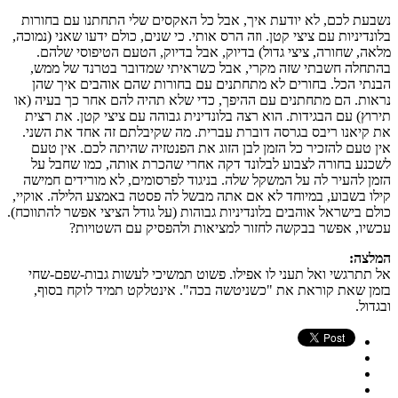
נשבעת לכם, לא יודעת איך, אבל כל האקסים שלי התחתנו עם בחורות
בלונדיניות עם ציצי קטן. וזה הרס אותי. כי שנים, כולם ידעו שאני (נמוכה,
מלאה, שחורה, ציצי גדול) בדיוק, אבל בדיוק, הטעם הטיפוסי שלהם.
בהתחלה חשבתי שזה מקרי, אבל כשראיתי שמדובר בטרנד של ממש,
הבנתי הכל. בחורים לא מתחתנים עם בחורות שהם אוהבים איך שהן
נראות. הם מתחתנים עם ההיפך, כדי שלא תהיה להם אחר כך בעיה (או
תירוץ) עם הבגידות. הוא רצה בלונדינית גבוהה עם ציצי קטן. את רצית
את קיאנו ריבס בגרסה דוברת עברית. מה שקיבלתם זה אחד את השני.
אין טעם להזכיר כל הזמן לבן הזוג את הפנטזיה שהיתה לכם. אין טעם
לשכנע בחורה לצבוע לבלונד דקה אחרי שהכרת אותה, כמו שחבל על
הזמן להעיר לה על המשקל שלה. בניגוד לפרסומים, לא מורידים חמישה
קילו בשבוע, במיוחד לא אם אתה מבשל לה פסטה באמצע הלילה. אוקיי,
כולם בישראל אוהבים בלונדיניות גבוהות (על גודל הציצי אפשר להתווכח).
עכשיו, אפשר בבקשה לחזור למציאות ולהפסיק עם השטויות?
המלצה:
אל תתרגשי ואל תעני לו אפילו. פשוט תמשיכי לעשות גבות-שפם-שחי
בזמן שאת קוראת את "כשניטשה בכה". אינטלקט תמיד לוקח בסוף,
ובגדול.