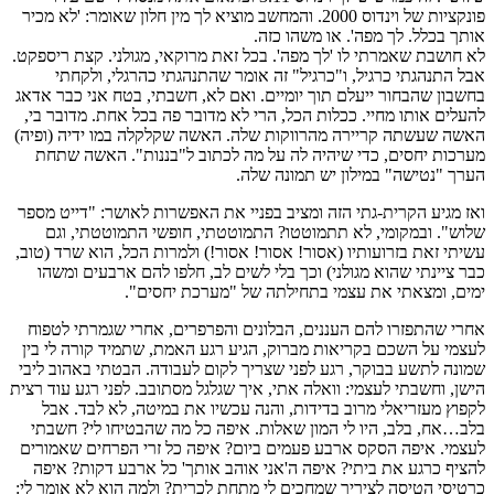
פונקציות של וינדוס 2000. והמחשב מוציא לך מין חלון שאומר: 'לא מכיר
אותך בכלל. לך מפה'. או משהו כזה.
לא חושבת שאמרתי לו 'לך מפה'. בכל זאת מרוקאי, מגולני. קצת ריספקט.
אבל התנהגתי כרגיל, ו"כרגיל" זה אומר שהתנהגתי כהרגלי, ולקחתי
בחשבון שהבחור ייעלם תוך יומיים. ואם לא, חשבתי, בטח אני כבר אדאג
להעלים אותו מחיי. ככלות הכל, הרי לא מדובר פה בכל אחת. מדובר בי,
האשה שעשתה קריירה מהרווקות שלה. האשה שקלקלה במו ידיה (ופיה)
מערכות יחסים, כדי שיהיה לה על מה לכתוב ל"בננות". האשה שתחת
הערך "נטישה" במילון יש תמונה שלה.
ואז מגיע הקרית-גתי הזה ומציב בפניי את האפשרות לאושר: "דייט מספר
שלוש". ובמקומי, לא תתמוטטו? התמוטטתי, חופשי התמוטטתי, וגם
עשיתי זאת בזרועותיו (אסור! אסור! אסור!) ולמרות הכל, הוא שרד (טוב,
כבר ציינתי שהוא מגולני) וכך בלי לשים לב, חלפו להם ארבעים ומשהו
ימים, ומצאתי את עצמי בתחילתה של "מערכת יחסים".
אחרי שהתפזרו להם העננים, הבלונים והפרפרים, אחרי שגמרתי לטפוח
לעצמי על השכם בקריאות מברוק, הגיע רגע האמת, שתמיד קורה לי בין
שמונה לתשע בבוקר, רגע לפני שצריך לקום לעבודה. הבטתי באהוב ליבי
הישן, וחשבתי לעצמי: וואלה אתי, איך שגלגל מסתובב. לפני רגע עוד רצית
לקפוץ מעזריאלי מרוב בדידות, והנה עכשיו את במיטה, לא לבד. אבל
בלב…אח, בלב, היו לי המון שאלות. איפה כל מה שהבטיחו לי? חשבתי
לעצמי. איפה הסקס ארבע פעמים ביום? איפה כל זרי הפרחים שאמורים
להציף כרגע את ביתי? איפה ה'אני אוהב אותך' כל ארבע דקות? איפה
כרטיסי הטיסה לציריך שמחכים לי מתחת לכרית? ולמה הוא לא אומר לי: