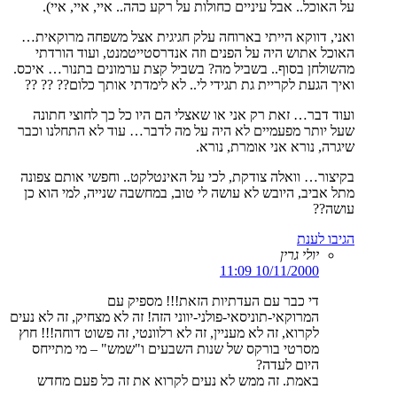
על האוכל.. אבל עיניים כחולות על רקע כהה.. איי, איי, איי).
ואני, דווקא הייתי בארוחה עלק חגיגית אצל משפחה מרוקאית…
האוכל אתוש היה על הפנים וזה אנדרסטייטמנט, ועוד הורדתי
מהשולחן בסוף.. בשביל מה? בשביל קצת ערמונים בתנור… איכס.
ואיך הגעת לקריית גת תגידי לי.. לא לימדתי אותך כלום?? ?? ??
ועוד דבר… זאת רק אני או שאצלי הם היו כל כך לחוצי חתונה
שעל יותר מפעמיים לא היה על מה לדבר… עוד לא התחלנו וכבר
שיגרה, נורא אני אומרת, נורא.
בקיצור… וואלה צודקת, לכי על האינטלקט.. וחפשי אותם צפונה
מתל אביב, היובש לא עושה לי טוב, במחשבה שנייה, למי הוא כן
עושה??
הגיבו לענת
יולי גרין
10/11/2000 11:09
די כבר עם העדתיות הזאת!!! מספיק עם
המרוקאי-תוניסאי-פולני-יווני הזה! זה לא מצחיק, זה לא נעים
לקרוא, זה לא מעניין, זה לא רלוונטי, זה פשוט דוחה!!! חוץ
מסרטי בורקס של שנות השבעים ו"שמש" – מי מתייחס
היום לעדה?
באמת. זה ממש לא נעים לקרוא את זה כל פעם מחדש