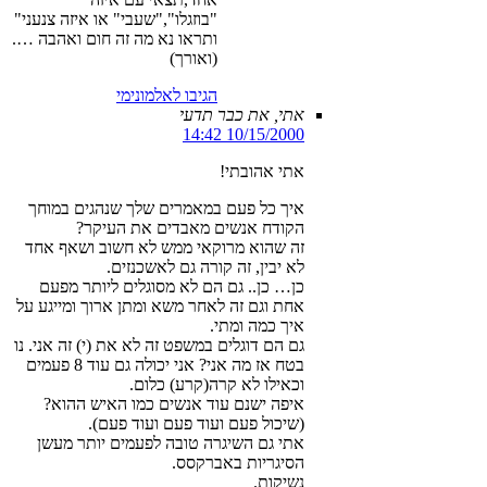
"בוזגלו","שעבי" או איזה צנעני"
ותראו נא מה זה חום ואהבה ….
(ואורך)
הגיבו לאלמונימי
אתי, את כבר תדעי
10/15/2000 14:42
אתי אהובתי!
איך כל פעם במאמרים שלך שנהגים במוחך
הקודח אנשים מאבדים את העיקר?
זה שהוא מרוקאי ממש לא חשוב ושאף אחד
לא יבין, זה קורה גם לאשכנזים.
כן… כן.. גם הם לא מסוגלים ליותר מפעם
אחת וגם זה לאחר משא ומתן ארוך ומייגע על
איך כמה ומתי.
גם הם דוגלים במשפט זה לא את (י) זה אני. נו
בטח אז מה אני? אני יכולה גם עוד 8 פעמים
וכאילו לא קרה(קרע) כלום.
איפה ישנם עוד אנשים כמו האיש ההוא?
(שיכול פעם ועוד פעם ועוד פעם).
אתי גם השיגרה טובה לפעמים יותר מעשן
הסיגריות באברקסס.
נשיקות.