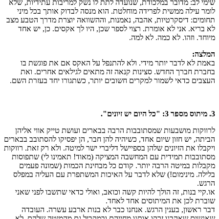
שימי לב: מדובר במלכודת, שנועדה לתת לו נשק למריבות עתידיות, שלא
לומר עילה ממשית לפרידה מוחלטת. הוא מנסה לבדוק אותך בכל מיני
תחומים: דיסקרטיות, אהבה, נאמנות, וההשוואה יוצרת מדרך הטבע מצב
לא בריא. אני לא אומרת. רצוי לספר שכן, היו לך אקסים. כן, יש אחד
מיוחד. וזהו. לא כמה. לא למה.
המלצה:
באמת לא לדבר יותר מידי. ולא להתנפל על האקס אם את פוגשת בו
בחברת חברך החדש. סצינות קנאה זה מתאים לגילאים אחרים. ואת
העצבים כדאי לשמור למקרים חשובים יותר, כשתגורו יחד בעזרת השם.
3. מיתוס מספר 3: "כל היום יש זיונים".
לרווקות מושבעות שמסתובבות הרבה בבארים ועושת טייק אווי אליהן
הביתה, יש חזון שיום אחד, כשיהיה להן חבר, הן יפסיקו להסתובב בבארים
ויקבלו את הזיונים שלהן בספיישל דליברי ישר למיטה. ולא רק זאת. רווקות
מסתובבות תמידית עם המחשבה המציקה (מאוד! תאמינו לי) שתפוסות
מקבלות במיטה הרבה יותר. קודם כל מבחינת הכמות (שמונה פעמים
בלילה. מינימום!) שלא לדבר על האיכות המשתפרת עם העליה במפלס
הרגש.
או.קיי בנות, זה הולך להיות קשה וכואב, ואולי כדאי שתשבו לפני שאני
שוברת לכן את המיתוסים אחד לאחד.
דבר ראשון, בענין הרגש. אנחנו כבר לא בנות ארבע עשרה. העובדה
שאנשים שאהבנו זרקו אותנו מחייהם ובמקביל גם מהמיטה שלהם, לא