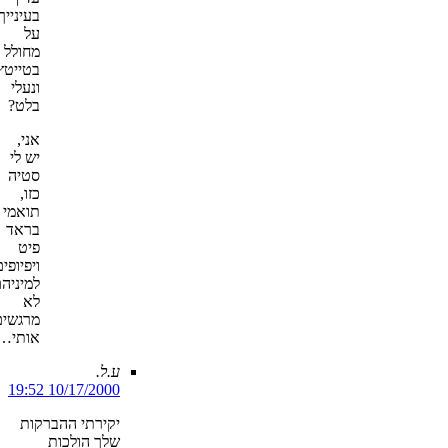
בעינייך
על
מחולל
בטייטץ
ונעלי
בלט?
אני,
יש לי
סטיה
כזו,
תואמי
בראד
פיט
ויפיופי
למיניה
לא
מרגשים
אותי…
ע.ל.
10/17/2000 19:52
יקירתי ההברקות
שלך הולכות