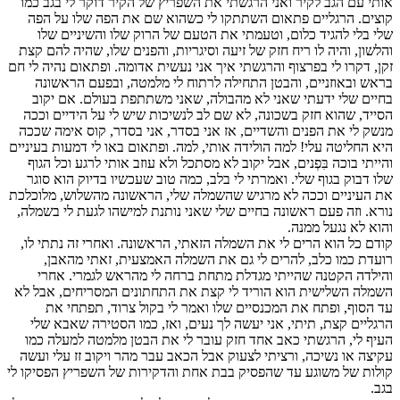
אותי עם הגב לקיר ואני הרגשתי את השפריץ של הקיר דוקר לי בגב כמו
קוצים. הרגליים פתאום השתתקו לי כשהוא שם את הפה שלו על הפה
שלי בלי להגיד כלום, וטעמתי את הטעם של הרוק שלו והשיניים שלו
והלשון, והיה לו ריח חזק של זיעה וסיגריות, והפנים שלו, שהיה להם קצת
זקן, דקרו לי בפרצוף והרגשתי איך אני נעשית אדומה. ופתאום נהיה לי חם
בראש ובאוזניים, והבטן התחילה לרתוח לי מלמטה, ובפעם הראשונה
בחיים שלי ידעתי שאני לא מהבולה, שאני משתתפת בעולם. אם יקוב
הסייד, שהוא חזק בשכונה, לא שם לב לנשיכות שיש לי על הידיים וככה
מנשק לי את הפנים והשדיים, אז אני בסדר, אני בסדר, קוס אימה שככה
היא החליטה עלי! למה הולידה אותי, למה. ופתאום באו לי דמעות בעיניים
והייתי בוכה בִּפְנים, אבל יקוב לא מסתכל ולא עוזב אותי לרגע וכל הגוף
שלו דבוק בגוף שלי. ואמרתי לי בלב, כמה טוב שעכשיו בדיוק הוא סוגר
את העיניים וככה לא מרגיש שהשמלה שלי, הראשונה מהשלוש, מלוכלכת
נורא. וזה פעם ראשונה בחיים שלי שאני נותנת למישהו לגעת לי בשמלה,
והוא לא נגעל ממנה.
קודם כל הוא הרים לי את השמלה הזאתי, הראשונה. ואחרי זה נתתי לו,
רועדת כמו כלב, להרים לי גם את השמלה האמצעית, זאתי מהאבן,
והילדה הקטנה שהייתי מגדלת מתחת ברחה לי מהראש לגמרי. אחרי
השמלה השלישית הוא הוריד לי קצת את התחתונים המסריחים, אבל לא
עד הסוף, ופתח את המכנסיים שלו ואמר לי בקול צרוד, תפתחי את
הרגליים קצת, תיתי, אני יעשה לך נעים, ואז, כמו הסטירה שאבא שלי
העיף לי, הרגשתי כאב אחד חזק עובר לי את הבטן מלמטה למעלה כמו
עקיצה או נשיכה, ורציתי לצעוק אבל הכאב עבר מהר ויקוב זז עלי ועשה
קולות של משוגע עד שהפסיק בבת אחת והדקירות של השפריץ הפסיקו לי
בגב.