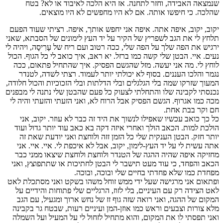
שנמצאה האבידה, וחזר לתחנה. אז היא הלכה לאיבוד או לא? בטח
שהלכה. כי חיפשו אותה. אם לא היו מחפשים לא היו מוצאים.
יקוב, יקוב, איפה אתה. איפה אני יחפש אותך, איפה. רציתי שעוד הפעם
תלחץ לי את הגב לשפריץ של הקיר על יד העץ לימונים של הסבתא, שאני
ירגיש את הפה שלך על הפה שלי, ככה רטוב ועם ריח של עָרִיסָה, ויהיה לי
נעים. איי. הבטן שלי קשה כמו ברזל. יא ראבּ, איך כואב לי כל הגוף. הכול
לוחץ לי. מה אני יעשה. מזל שהגשם הפסיק. איך שהתחיל פתאום, ככה
נגמר והלכו העננים. בסוף לא יכולתי יותר לעמוד. רצתי לשדה, לטנדר
המעוך שזרקו שמה בלי הגלגלים ובלי הדלתות ובלי הזכוכיות והכול חלודה,
נכנסתי לקבינה שלו והתחלתי לצעוק כל פעם שהבטן שלי נתנה לי מבפנים
מכה כמו אגרוף. הגשם הפסיק אבל הרוח לא, ואני הזעתי והזעתי והיה לי
חם וקר בבת אחת.
כל כך כואב עכשיו שאפילו לנשוך את היד זה כבר לא עוזר. יקוב, אני
הולכת למות. הכאב הולך ואחרי איזה דקה בא כאב עוד יותר גדול ועוד
יותר חזק. הבטן הענקית שלי כל הזמן זזה ולוחצת ואני יודעת שאת זה
אתה עשית לי על יד העץ-לימון, יקוב, אבל לא איכפת לי. איי. איי. אני
מחזיקה איפה שהיה ההגה של הטנדר ולוחצת ולוחצת שיצאו ממני כבר
הכאב והפחד, כי עוד מעט תישבר לי הבטן לחתיכות או שתתפוצץ, ואני
מפחדת כמו שלא פחדתי בחיים שלי ובוכה, ובוכה.
ופתאום אני מרגישה שעל ידי ממש זוחל משהו בשקט ואני מסתכלת לאט
לאט הצידה רק עם העיניים, בלי לזוז, הרגליים שלי פתוחות והידיים על
המקום של ההגה, ואני רואה שזה גוף זז של נחש ארוך ומגעיל, עם הגב
מלא צורות וצבעים וראש כמו אוזן-המן ועיניים רעות, שבטח גר בקבינה
ואני תפסתי לו את המקום, והוא מתחיל לזחול לי על המעיל ועל השמלה