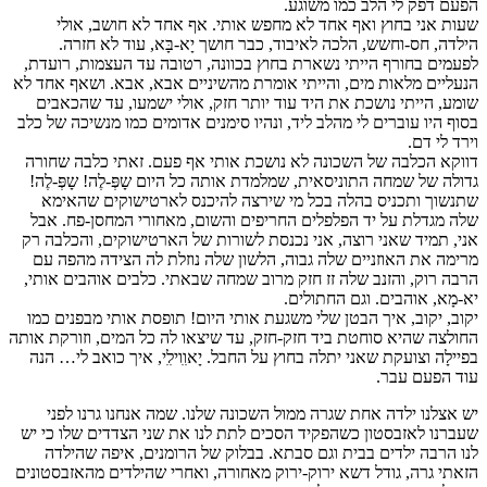
הפעם דפק לי הלב כמו משוגע.
שעות אני בחוץ ואף אחד לא מחפש אותי. אף אחד לא חושב, אולי
הילדה, חס-וחשש, הלכה לאיבוד, כבר חושך יָא-בָּא, עוד לא חזרה.
לפעמים בחורף הייתי נשארת בחוץ בכוונה, רטובה עד העצמות, רועדת,
הנעליים מלאות מים, והייתי אומרת מהשיניים אבא, אבא. ושאף אחד לא
שומע, הייתי נושכת את היד עוד יותר חזק, אולי ישמעו, עד שהכאבים
בסוף היו עוברים לי מהלב ליד, ונהיו סימנים אדומים כמו מנשיכה של כלב
וירד לי דם.
דווקא הכלבה של השכונה לא נושכת אותי אף פעם. זאתי כלבה שחורה
גדולה של שמחה התוניסאית, שמלמדת אותה כל היום שָפְּ-לֶה! שָפְּ-לֶה!
שתנשוך ותכניס בהלה בכל מי שירצה להיכנס לארטישוקים שהאימא
שלה מגדלת על יד הפלפלים החריפים והשום, מאחורי המחסן-פח. אבל
אני, תמיד שאני רוצה, אני נכנסת לשורות של הארטישוקים, והכלבה רק
מרימה את האוזניים שלה גבוה, הלשון שלה נוזלת לה הצידה מהפה עם
הרבה רוק, והזנב שלה זז חזק מרוב שמחה שבאתי. כלבים אוהבים אותי,
יא-מָא, אוהבים. וגם החתולים.
יקוב, יקוב, איך הבטן שלי משגעת אותי היום! תופסת אותי מבפנים כמו
החולצה שהיא סוחטת ביד חזק-חזק, עד שיצאו לה כל המים, וזורקת אותה
בפיילָה וצועקת שאני יתלה בחוץ על החבל. יָאוִִוילִִי, איך כואב לי… הנה
עוד הפעם עבר.
יש אצלנו ילדה אחת שגרה ממול השכונה שלנו. שמה אנחנו גרנו לפני
שעברנו לאזבסטון כשהפקיד הסכים לתת לנו את שני הצדדים שלו כי יש
לנו הרבה ילדים בבית וגם סבתא. בבלוק של הרומנים, איפה שהילדה
הזאתי גרה, גודל דשא ירוק-ירוק מאחורה, ואחרי שהילדים מהאזבסטונים