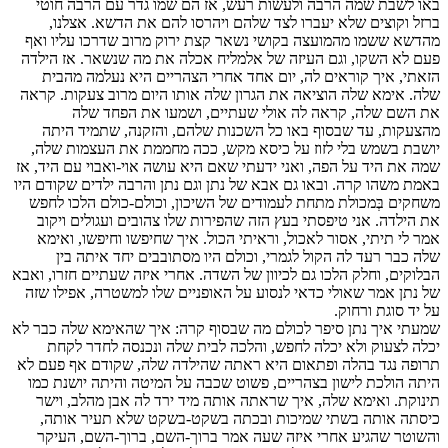
באו לשבת שמה הרבה ולעשות רעש, אז הם שמו גדר עם הרבה חוטי
ברזל וקוצים שלא יעברו לצד שלהם ויהרסו להם את הדשא. אצלנו,
מהדשא ששמו מהמועצה בקושי נשאר קצת ירוק מרוב שדרכו עליו ואף
פעם לא השקו, וגם העיזה של אלמליח אכלה את מה שנשאר. אז הילדה
הזאתי, איך קוראים לה, יום אחד אחרי הצהריים היא נעלמה מהבית
שלה. אימא שלה הוציאה את הגרון שלה אותו היום מרוב צעקות. קראה
את השם שלה, קראה לה אולי שעתיים, ושמעו את הפחד שלה
מהצעקות, עד שבסוף באו כל השכנות שלהם, והזקנה, שתמיד היתה
יושבת בשמש בלי לזוז על כיסא מקש, ככה מחממת את העצמות שלה,
שמה את היד על הפה, ואני ידעתי שאם היא עושה אוי-ואבוי עם היד, אז
באמת משהו קרה. ובאו גם אבא של נתן וגם נתן והרבה ילדים שקודם היו
משחקים בְּמכולת מתחת לעמודים של השיכון, וכולם-כולם הלכו לחפש
את הילדה. אני טיפסתי בעץ הזה שהפירות שלו צהובים ועגולים ויקוב
אמר לי תיתי, אסור לאכול, וראיתי הכול. איך שחיפשו וחיפשו, ואימא
שלה כבר רעד לה הקול לגמרי, וכולם היו מסתובבים יחד איתה בין
הבלוקים, וחלק הלכו גם לכיוון של השדה. אחרי איזה שעתיים חזרו, ואבא
של נתן אמר שאולי כדאי לנסוע על האופניים שלו למשטרה, אפילו שזה
על יד סוגת ורחוק.
שמעתי איך נתן סיפר לכולם מה שבסוף קרה: איך שהאימא שלה כבר לא
יכלה לצעוק ולא יכלה לחפש, והלכה לבית שלה ונכנסה לחדר לקחת
תרופה נגד בהלה ופתאום היא ראתה שהילדה שלה, שקודם אף פעם לא
היתה הולכת לישון בצהריים, פשוט שכבה על המיטה והיתה יושנת כמו
תינוקת. ואימא שלה, איך שראתה אותה מיד ירד לה אבן מהלב, וישר
כיסתה אותה בשתי שמיכות ובכתה בשקט-בשקט שלא תעיר אותה,
והשוטר שהגיע אחרי איזה שעה אמר ברוך-השם, ברוך-השם, העיקר