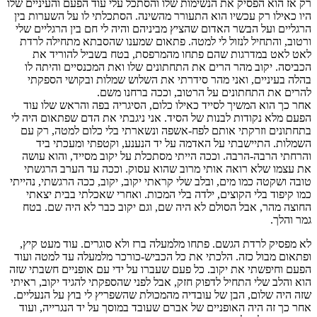
רק אז הוא הפסיק את הנשימות שלו והסתכל עלי עוד הפעם והעיניים שלו
היו כאילו רק עכשיו הוא התעורר מהשינה. הסתכלתי לו על השערות בין
הרגליים ועל הבשר האדום שהציץ מביניהם והיה לי חם בין הרגליים שלי
ורטוב, והתחיל לנזול לי למטה. פתאום שמענו שהסבתא מתחילה לרדת
לאט לאט במדרגות שהם פתחו מהמרפסת, בטח בשביל להוריד את
הכביסה. יקוב מהר הרים את התחתונים שלו ואת המכנסיים והיתה לו
בהלה בעיניים, ואני מהר סידרתי את השלוש שמלות ובקושי הספקתי
להרים את התחתונים על הרטוב, וככה ברחנו משם.
אחר כך הוא המשיך לסייד כאילו כלום, הסיגריה בפה והראש שלו עוד
הפעם מלא נקודות לבנות של הסיד. אני ניגבתי את הדם שפתאום היה לי
בתחתונים וזרקתי אותם לפח-אשפה ונשארתי בלי כלום למטה, רק עם
השמלות. התיישבתי על האדמה על יד הנענע, וקטפתי ומעכתי ביד
והרחתי הרבה-הרבה. וככה הייתי מסתכלת על יקוב מסייד, והוא עושה
את עצמו שלא רואה אותי מרוב שהוא עסוק. וככה עד הערב הרגשתי
טובה ושקטה כמו מים, ובלב שלי קראתי יקוב, יקוב, ככה הרגשתי, נהייתי
כמו קיפוד בלי הקוצים, ילדה בלי המכות. ואחרי שאכלתי בבית יצאתי
החוצה מהר, אבל הסולם לא היה שם, וגם יקוב כבר לא היה שם. בטח
גמר והלך.
לא מפסיק לרדת הגשם. פתחו מלמעלה ברז ולא סוגרים. עוד מעט קיץ,
ופתאום מבול כזה. הלכתי את כל הכביש-כורכר מלמעלה עד למטה ועוד
הפעם וחיפשתי את יקוב. כל פעם שעברו על ידי עם אופניים חשבתי שזה
הוא והלב שלי התחיל לדפוק חזק, אבל לפני שהספקתי להגיד יקוב, ראיתי
שזה היה שלום, הבן של עובדיה מהמכולת שהשפריץ לי בוץ על הנעליים.
אחר כך זה היה האופניים של אברם שעובד במוסך על יד הנגרייה, ועוד