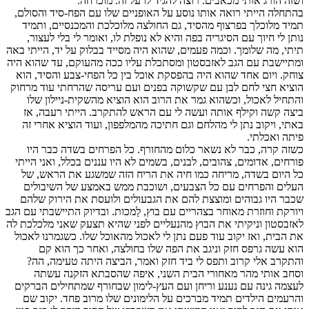
ושזה הורג אותי מכאבים. רוצה להגיד לו על זה. מוכרחה.
בהתחלה הייתי רואה אותו נוסע על האופניים שלו עם הפח-סיד והסולם,
תמיד מלוכלך בפרצוף מהסיד, גם החולצה מלוכלכת והמכנסיים, ותמיד
נותן לי חיוך עם הסיגריה בפה והיא לא נופלת לו, ואומר לי בלי לעצור,
תיתי, מה שלומך. וכמה פעמים, שהוא היה מסייד בבלוק על יד, הייתי באה
ומתיישבת עם הגב לאזבסטון ומסתכלת עליו ככה מהעוקם, עד שהוא היה
צוחק. ויום אחד שהוא היה בהפסקת אוכל בין כל הפחי-צבע והסיד, הוא
הוציא חצי לחם לבן עם שקשוקה בפנים ועם עריסה שהרחתי עוד מרחוק
והתחיל לאכול, וכשהוא גמר את הרוב הוא הוציא מהשקית-ניילון שלו
ביצה קשה וקילף אותה ועשה לי עם הראש להתקרב. הייתי רעבה, אז
באתי, ויקוב נתן לי מהלחם וגם חתיכה מהמלפפון, ועוד הוציא אחרי זה
פיתה ואכלתי.
כשזה קרה, כבר לא נשאר כלום מהחורף. כל הפרחים בשדה כבר היו
פורחים, אדומים, צהובים, לבנים, בשמים לא היו עננים בכלל, ואני הייתי
כל היום בשדה, מריחה כמו חיה את הריח הזה שמשגע את הראש, של
העלים והפרחים עם כל הצבעים, ושוכבת ממש באמצע של השיבולים
שכבר היו גבוהים ומוצצת להם את הגבעולים ולועסת את הירוק שלהם
ויורקת וחוזרת מאוחר בצהריים עם בוץ, לַמכות. ובדיוק התיישבתי עם הגב
לאזבסטון וניקיתי את הבוץ מהנעליים לפני שהיא תצעק שאני מלכלכת לה
את הבית, ואז יקוב עוד פעם נתן לי לאכול מהאוכל שלו. כשגמרנו לאכול
הוא עשה גרפס חזק וניגב את הפה שלו בחולצה, ואחר כך הוא קם
והתקרב אלי קרוב ותפס לי ביד חזק ואמר, הביצה היתה טעימה, הה?
וסחב אותי מהר מאחורי הבית השני, איפה שהסבתא הזקנה עשתה
לעצמה גינה עם נענע וריחן ועם העץ-לימון שבחורף שמתחילים הברקים
והרעמים הילדים תמיד מברכים על הלימונים שלו מרוב פחד. יקוב שם