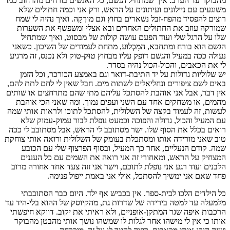
מהבוקר עד הערב. איך שמתחיל הגשם, כל האנשים בורחים מהרחוב כמו
משוגעים עם ניילונים ועיתונים על הראש, ורק אני וכמה חתולים שלא
רוצים להפסיד מהפח-זבל נשארים בחוץ וגם מוּרְקָה. ואיך נהיה לי שמח
שמורקה עוזב את החתולים האחרים ובא אצלי ומשפשף את השערות
שלו על הרגל שלי ועוד הפעם עושה קולות של מבסוט, ואיך שמתחיל
הגשם הוא בורח ומתחבא, המָכְלוּע, מתחת לעמודים של השיכון. כשאני
נעולה ככה במעיל והגשם דופק עליו מבחוץ טוּק-טוק ולא נכנס, זה מרגיע
לי את הכאבים, והכול-הכול נהיה בסדר.
יש שלוליות גדולות על יד התיבת-דואר וגם באמצע הכורכר, וכל הזמן
באים לשם ציפורים ונחליאלים לשתות מים. חבל שאין לי לחם לתת להם,
אין דבר, אבל אני אוהבת להסתכל עליהם מתי שהם מתרחצים או שותים
מהמים, או משחקים אחד עם השני ועפים נמוך. ומה שאני הכי אוהבת
לעשות, זה לעמוד בקצה של השלולית, להסתכל לתוכו ולראות אותי שמה
עם המעיל והכול, גדולה והפוכה וכמעט נופלת לבור עמוק-עמוק שלא
רואים בכלל את הסוף שלו. ישר מסתובב לי הראש, אבל מסתובב לי ככה
טוב שאני מורידה אותו ומסתכלת בעומק של השלולית ורואה אותי צוחקת
שמה. קודם הנעליים, אחר כך המעיל, ובסוף הפרצוף שלי עם הכובע
המצחיק על הראש, ומאחורי זה אני רואה את השמים עם כל העננים
הלבנים ועוד רגע אני נופלת לתוכם, וישר אני זזה צעד אחד אחורה מרוב
פחד שאם אני ימשיך להסתכל, אולי אני באמת ייפול פנימה.
כל הילדים הלכו לבית-ספר. אין בכביש אף ילד. היום כבר הסתובבתי
מלמעלה עד למטה בירידה של שדרות גת, מהקיוסק של ההוא בלי-היד עד
הרכבות איפה שגר המתקן-אופניים, ולא ראיתי את יקוב. דווקא חיפשתי
אותו כי אין לי מישהו אחר לגלות לו שמשהו נושך אותי מהבטן מהבוקר