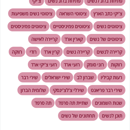
פתיחת בלוג לנשים
פתיחת בלוג נשים
צ'יקי
צ'יקי כתב הארץ
ציטוטי השראה
ציטוטי נשים משפיעות
ציטוטים נשים
ציטוטים פמיניסטיים
ציטוטים פמיניסטים
ציטוטים של נשים
קארין ארד
קריירה לאישה
קריירה לנשים
קריירה נשים
קרין ארד
רודי
רווקה
רווקות
רוני סומק
רועי ארד
רועי צ'יקי ארד
רעות קביליו
שברון לב
שירי ישראלים
שירי רבר
שירי רבר פריאנט
שירלי צ'לצ'ינסקי
שלומית הברון
שנות השמונים
שתיית תה סרפד
תה סרפד
תוכן לנשים
תחתונים של נשים