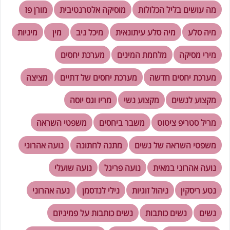
מה עושים בליל הכלולות
מוסיקה אלטרנטיבית
מורן פז
מיה סלע
מיה סלע עיתונאית
מיכל ניב
מין
מיניות
מירי מסיקה
מלחמת המינים
מערכת יחסים
מערכת יחסים חדשה
מערכת יחסים של דתיים
מציצה
מקצוע לנשים
מקצוע נשי
מריו וגס יוסה
מריל סטריפ ציטוט
משבר ביחסים
משפטי השראה
משפטי השראה של נשים
מתנה לחתונה
נועה אהרוני
נועה אהרוני במאית
נועה פריגל
נועה שועלי
נטע ריסקין
ניהול זוגיות
נילי לנדסמן
נעה אהרוני
נשים
נשים כותבות
נשים כותבות על פמיניזם