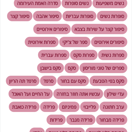
נשים משפיעות
נשים סופרות
סדרה האמת העירומה
סופרות נשים
סופרות עבריות
סיפור אהבה
סיפור קצר
סיפור קצר על שירות בצבא
סיפורים אירוטיים
סיפורים אירוטים
ספר של צ'יקי
ספרות אירוטית
ספרות נשית
ספרות סקס
ספרות עברית
ספרים של טוני מוריסון
סקס
סקס בישבן
סקס בפי הטבעת
סקס עם בחור
סרפד
סרפד תה הריון
עדי שילון
עכשיו אתה חוזר בחזרה
על החיים ועל האוכל
ערב חתונה
פלייבוי
פמיניזם
פרידה
פרידה כואבת
פרידה מבחור
פרידה מגבר
פרידות