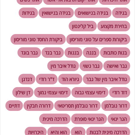
בגידה
בגידה בנישואים
בגידה בנישואין
בגידות
בחירת מקצוע
ביל קלינטון
ביקורות ספרים על טוני מוריסון
ביקורת החסד טוני מוריסון
בנות כותבות
בננה
בננות
גבר בגד
גבר בוגד
גבר ואישה
גבר נשוי
גודל איבר מין
גודל איבר מין של גבר
גיורא הוד
ד"ר רודי
דגדגן
דוד רודי
דימוי עצמי גבוה
דימוי עצמי נמוך
דן שילון
דרור נובלמן
דרור נובלמן תסריטאי
דרורה חבקין
דתיים
הגר ינאי
הגר ינאי סופרת
הדרכה מינית
הדרכה מינית לבנות
הוא
הוא והיא
היכרויות