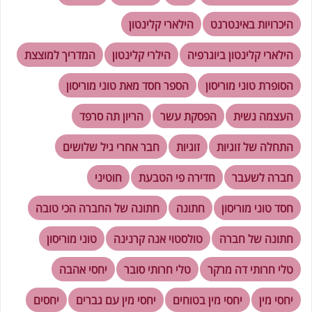
היכרויות באינטרנט
הילארי קלינטון
הילארי קלינטון ביוגרפיה
הילרי קלינטון
המדריך למוצצת
הסופרת טוני מוריסון
הספר חסד מאת טוני מוריסון
העצמה נשית
הפסקת עשר
הריון תה סרפד
התחלה של זוגיות
זוגיות
חבר אחרי גיל שלושים
חברה לשעבר
חדירה פי הטבעת
חוטיני
חסד טוני מוריסון
חתונה
חתונה של החברה הכי טובה
חתונה של חברה
טולסטוי אנה קרנינה
טוני מוריסון
טלי חרותי דה מרקר
טלי חרותי סובר
יחסי אהבה
יחסי מין
יחסי מין בטוחים
יחסי מין עם גברים
יחסים