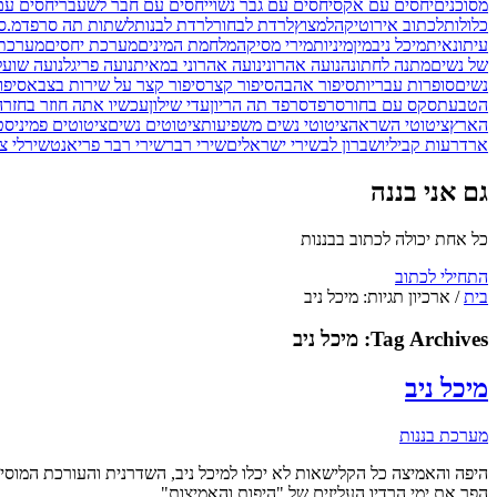
מסוכנים
יחסים עם אקס
יחסים עם גבר נשוי
יחסים עם חבר לשעבר
יחסים ע
כלולות
לכתוב אירוטיקה
למצוץ
לרדת לבחור
לרדת לבנות
לשתות תה סרפד
מ.ס
עיתונאית
מיכל ניב
מין
מיניות
מירי מסיקה
מלחמת המינים
מערכת יחסים
מערכת 
של נשים
מתנה לחתונה
נועה אהרוני
נועה אהרוני במאית
נועה פריגל
נועה שועל
נשים
סופרות עבריות
סיפור אהבה
סיפור קצר
סיפור קצר על שירות בצבא
סיפו
הטבעת
סקס עם בחור
סרפד
סרפד תה הריון
עדי שילון
עכשיו אתה חוזר בחזרה
הארץ
ציטוטי השראה
ציטוטי נשים משפיעות
ציטוטים נשים
ציטוטים פמיניסט
ארד
רעות קביליו
שברון לב
שירי ישראלים
שירי רבר
שירי רבר פריאנט
שירלי צ'
גם אני בננה
כל אחת יכולה לכתוב בבננות
התחילי לכתוב
בית
/
ארכיון תגיות: מיכל ניב
Tag Archives:
מיכל ניב
מיכל ניב
מערכת בננות
היפה והאמיצה כל הקלישאות לא יכלו למיכל ניב, השדרנית והעורכת המו
הפך את ימי הרדיו העליזים של "היפות והאמיצות" ...