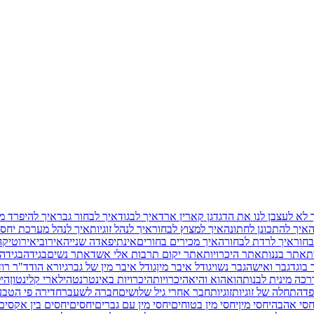
 לא לעצבן לנו את הדגדגן קארין ארד
איך לבגוד
איך לבחור גבר
איך להיפרד מ
ה
איך להתכונן לחתונה
איך למצוץ לבחור
איך לנהל זוגיות
איך לנהל מערכת יחסי
בחור
איך לרדת לבחורה
איך מכירים בחורים
אינתיפאדה שנייה
אירובי
אירוטיקה
ת
אתר בננות
אתר היכרויות
אתר יקום תרבות אלי אשד
אתר נשים
בגידה
בגידה
 בוגד
גבר ואישה
גבר נשוי
גודל איבר מין
גודל איבר מין של גבר
גיורא הוד
ד"ר רוד
כה מינית לבנות
הוא
הוא והיא
היכרויות
היכרויות באינטרנט
הילארי קלינטון
היל
פד
התחלה של זוגיות
זוגיות
חבר אחרי גיל שלושים
חברה לשעבר
חדירה פי הטב
חסי אהבה
יחסי מין
יחסי מין בטוחים
יחסי מין עם גברים
יחסים
יחסים בין אקסים