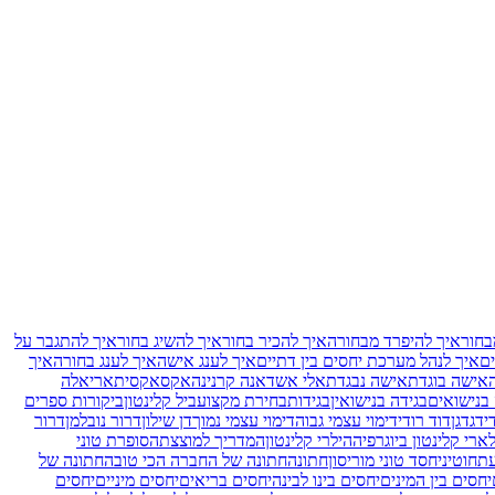
בחור
איך להיפרד מבחורה
איך להכיר בחור
איך להשיג בחור
איך להתגבר על
ם
איך לנהל מערכת יחסים בין דתיים
איך לענג אישה
איך לענג בחורה
איך
אישה בוגדת
אישה נבגדת
אלי אשד
אנה קרנינה
אקס
אקסית
אריאלה
 בנישואים
בגידה בנישואין
בגידות
בחירת מקצוע
ביל קלינטון
ביקורות ספרים
י
דגדגן
דוד רודי
דימוי עצמי גבוה
דימוי עצמי נמוך
דן שילון
דרור נובלמן
דרור
ארי קלינטון ביוגרפיה
הילרי קלינטון
המדריך למוצצת
הסופרת טוני
עת
חוטיני
חסד טוני מוריסון
חתונה
חתונה של החברה הכי טובה
חתונה של
יחסים בין המינים
יחסים בינו לבינה
יחסים בריאים
יחסים מיניים
יחסים