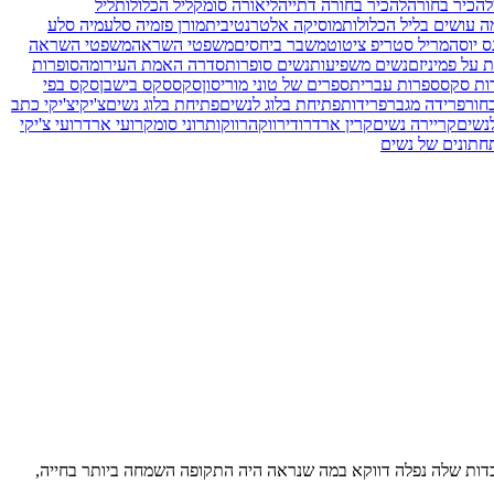
להכיר בחורה
להכיר בחורה דתייה
ליאורה סומק
ליל הכלולות
ליל
ה עושים בליל הכלולות
מוסיקה אלטרנטיבית
מורן פז
מיה סלע
מיה סלע
ס יוסה
מריל סטריפ ציטוט
משבר ביחסים
משפטי השראה
משפטי השראה
 על פמיניזם
נשים משפיעות
נשים סופרות
סדרה האמת העירומה
סופרות
ות סקס
ספרות עברית
ספרים של טוני מוריסון
סקס
סקס בישבן
סקס בפי
חור
פרידה מגבר
פרידות
פתיחת בלוג לנשים
פתיחת בלוג נשים
צ'יקי
צ'יקי כתב
נשים
קריירה נשים
קרין ארד
רודי
רווקה
רווקות
רוני סומק
רועי ארד
רועי צ'יקי
חתונים של נשים
בדות שלה נפלה דווקא במה שנראה היה התקופה השמחה ביותר בחייה,