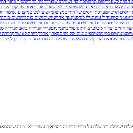
ם חברה לשעבר
יקום תרבות
כתיבה נשית
לב שבור
להכיר בחור
להכיר בחור דתי
י שירי
מאהב
מאהבים
מאירה שמש
מאמר של קארין ארד
מאמר של קרין ארד
מ
יחסים חדשה
מערכת יחסים של דתיים
מציצה
מקצוע לנשים
מקצוע נשי
מריו וג
י
נטע ריסקין
ניהול זוגיות
נילי לנדסמן
נעה אהרוני
נשים
נשים כותבות
נשים כותבות
רים אירוטיים
סיפורים אירוטים
ספר של צ'יקי
ספרות אירוטית
ספרות נשית
ספר
על החיים ועל האוכל
ערב חתונה
פלייבוי
פמיניזם
פרידה
פרידה כואבת
פרידה מב
יים
ציטוטים פמיניסטים
ציטוטים של נשים
קארין ארד
קריירה לאישה
קריירה ל
לצ'ינסקי
שלומית הברון
שנות השמונים
שתיית תה סרפד
תה סרפד
תוכן לנשים
ת
סיקלית שגידלה דור שלם על ברכי תכניתה "הפסקת עשר" בגל"צ. זה שההתא