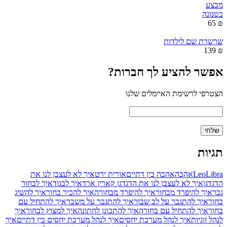
מבצע
בטנונה
₪ 65
שרשרת שם לילדות
₪ 139
אפשר להציע לך חברות?
הצטרפי לרשימת האיימלים שלנו
תגיות
Libra
Leo
אהבה
אהבה בין דתיים
אורית ירט
איך לא לעצבן לנו את
הדגדגן
איך לא לעצבן לנו את הדגדגן קארין ארד
איך לבגוד
איך לבחור
גבר
איך להיפרד מבחור
איך להיפרד מבחורה
איך להכיר בחור
איך להשיג
בחור
איך להתגבר על לב שבור
איך להתגבר על משבר
איך להתחיל עם
בחור
איך להתחיל עם בחורה
איך להתכונן לחתונה
איך למצוץ לבחור
איך
לנהל זוגיות
איך לנהל מערכת יחסים
איך לנהל מערכת יחסים בין דתיים
איך