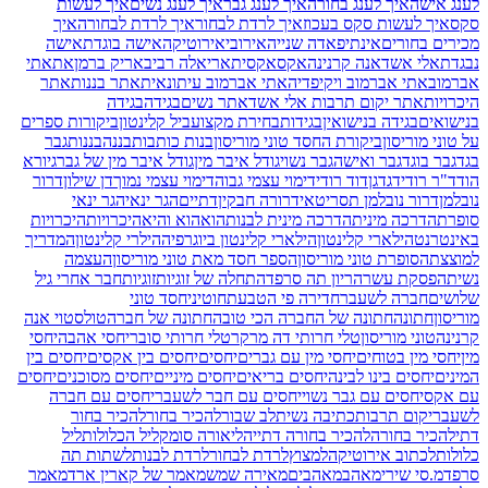
לענג אישה
איך לענג בחורה
איך לענג גבר
איך לענג נשים
איך לעשות
סקס
איך לעשות סקס בעכוז
איך לרדת לבחור
איך לרדת לבחורה
איך
מכירים בחורים
אינתיפאדה שנייה
אירובי
אירוטיקה
אישה בוגדת
אישה
נבגדת
אלי אשד
אנה קרנינה
אקס
אקסית
אריאלה רביב
אריק ברמן
את
אתי
אברמוב
אתי אברמוב ויקיפדיה
אתי אברמוב עיתונאית
אתר בננות
אתר
היכרויות
אתר יקום תרבות אלי אשד
אתר נשים
בגידה
בגידה
בנישואים
בגידה בנישואין
בגידות
בחירת מקצוע
ביל קלינטון
ביקורות ספרים
על טוני מוריסון
ביקורת החסד טוני מוריסון
בנות כותבות
בננה
בננות
גבר
בגד
גבר בוגד
גבר ואישה
גבר נשוי
גודל איבר מין
גודל איבר מין של גבר
גיורא
הוד
ד"ר רודי
דגדגן
דוד רודי
דימוי עצמי גבוה
דימוי עצמי נמוך
דן שילון
דרור
נובלמן
דרור נובלמן תסריטאי
דרורה חבקין
דתיים
הגר ינאי
הגר ינאי
סופרת
הדרכה מינית
הדרכה מינית לבנות
הוא
הוא והיא
היכרויות
היכרויות
באינטרנט
הילארי קלינטון
הילארי קלינטון ביוגרפיה
הילרי קלינטון
המדריך
למוצצת
הסופרת טוני מוריסון
הספר חסד מאת טוני מוריסון
העצמה
נשית
הפסקת עשר
הריון תה סרפד
התחלה של זוגיות
זוגיות
חבר אחרי גיל
שלושים
חברה לשעבר
חדירה פי הטבעת
חוטיני
חסד טוני
מוריסון
חתונה
חתונה של החברה הכי טובה
חתונה של חברה
טולסטוי אנה
קרנינה
טוני מוריסון
טלי חרותי דה מרקר
טלי חרותי סובר
יחסי אהבה
יחסי
מין
יחסי מין בטוחים
יחסי מין עם גברים
יחסים
יחסים בין אקסים
יחסים בין
המינים
יחסים בינו לבינה
יחסים בריאים
יחסים מיניים
יחסים מסוכנים
יחסים
עם אקס
יחסים עם גבר נשוי
יחסים עם חבר לשעבר
יחסים עם חברה
לשעבר
יקום תרבות
כתיבה נשית
לב שבור
להכיר בחור
להכיר בחור
דתי
להכיר בחורה
להכיר בחורה דתייה
ליאורה סומק
ליל הכלולות
ליל
כלולות
לכתוב אירוטיקה
למצוץ
לרדת לבחור
לרדת לבנות
לשתות תה
סרפד
מ.סי שירי
מאהב
מאהבים
מאירה שמש
מאמר של קארין ארד
מאמר