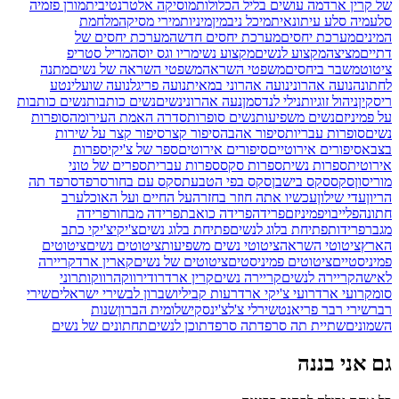
של קרין ארד
מה עושים בליל הכלולות
מוסיקה אלטרנטיבית
מורן פז
מיה
סלע
מיה סלע עיתונאית
מיכל ניב
מין
מיניות
מירי מסיקה
מלחמת
המינים
מערכת יחסים
מערכת יחסים חדשה
מערכת יחסים של
דתיים
מציצה
מקצוע לנשים
מקצוע נשי
מריו וגס יוסה
מריל סטריפ
ציטוט
משבר ביחסים
משפטי השראה
משפטי השראה של נשים
מתנה
לחתונה
נועה אהרוני
נועה אהרוני במאית
נועה פריגל
נועה שועלי
נטע
ריסקין
ניהול זוגיות
נילי לנדסמן
נעה אהרוני
נשים
נשים כותבות
נשים כותבות
על פמיניזם
נשים משפיעות
נשים סופרות
סדרה האמת העירומה
סופרות
נשים
סופרות עבריות
סיפור אהבה
סיפור קצר
סיפור קצר על שירות
בצבא
סיפורים אירוטיים
סיפורים אירוטים
ספר של צ'יקי
ספרות
אירוטית
ספרות נשית
ספרות סקס
ספרות עברית
ספרים של טוני
מוריסון
סקס
סקס בישבן
סקס בפי הטבעת
סקס עם בחור
סרפד
סרפד תה
הריון
עדי שילון
עכשיו אתה חוזר בחזרה
על החיים ועל האוכל
ערב
חתונה
פלייבוי
פמיניזם
פרידה
פרידה כואבת
פרידה מבחור
פרידה
מגבר
פרידות
פתיחת בלוג לנשים
פתיחת בלוג נשים
צ'יקי
צ'יקי כתב
הארץ
ציטוטי השראה
ציטוטי נשים משפיעות
ציטוטים נשים
ציטוטים
פמיניסטיים
ציטוטים פמיניסטים
ציטוטים של נשים
קארין ארד
קריירה
לאישה
קריירה לנשים
קריירה נשים
קרין ארד
רודי
רווקה
רווקות
רוני
סומק
רועי ארד
רועי צ'יקי ארד
רעות קביליו
שברון לב
שירי ישראלים
שירי
רבר
שירי רבר פריאנט
שירלי צ'לצ'ינסקי
שלומית הברון
שנות
השמונים
שתיית תה סרפד
תה סרפד
תוכן לנשים
תחתונים של נשים
גם אני בננה