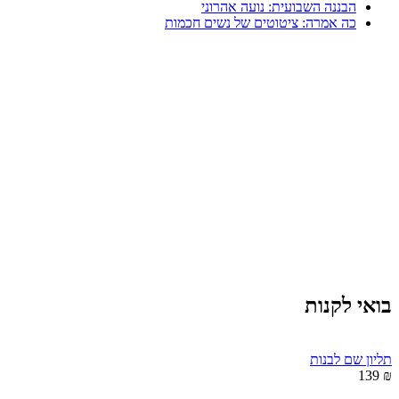
הבננה השבועית: נועה אהרוני
כה אמרה: ציטוטים של נשים חכמות
בואי לקנות
תליון שם לבנות
₪ 139