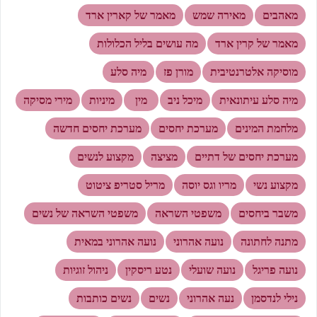
מאהבים
מאירה שמש
מאמר של קארין ארד
מאמר של קרין ארד
מה עושים בליל הכלולות
מוסיקה אלטרנטיבית
מורן פז
מיה סלע
מיה סלע עיתונאית
מיכל ניב
מין
מיניות
מירי מסיקה
מלחמת המינים
מערכת יחסים
מערכת יחסים חדשה
מערכת יחסים של דתיים
מציצה
מקצוע לנשים
מקצוע נשי
מריו וגס יוסה
מריל סטריפ ציטוט
משבר ביחסים
משפטי השראה
משפטי השראה של נשים
מתנה לחתונה
נועה אהרוני
נועה אהרוני במאית
נועה פריגל
נועה שועלי
נטע ריסקין
ניהול זוגיות
נילי לנדסמן
נעה אהרוני
נשים
נשים כותבות