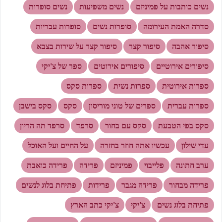
נשים כותבות על פמיניזם
נשים משפיעות
נשים סופרות
סדרה האמת העירומה
סופרות נשים
סופרות עבריות
סיפור אהבה
סיפור קצר
סיפור קצר על שירות בצבא
סיפורים אירוטיים
סיפורים אירוטים
ספר של צ'יקי
ספרות אירוטית
ספרות נשית
ספרות סקס
ספרות עברית
ספרים של טוני מוריסון
סקס
סקס בישבן
סקס בפי הטבעת
סקס עם בחור
סרפד
סרפד תה הריון
עדי שילון
עכשיו אתה חוזר בחזרה
על החיים ועל האוכל
ערב חתונה
פלייבוי
פמיניזם
פרידה
פרידה כואבת
פרידה מבחור
פרידה מגבר
פרידות
פתיחת בלוג לנשים
פתיחת בלוג נשים
צ'יקי
צ'יקי כתב הארץ