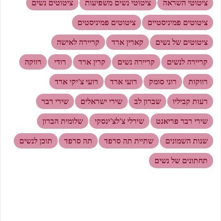
ציטוטי השראה
ציטוטי נשים משפיעות
ציטוטים נשים
ציטוטים פמיניסטיים
ציטוטים פמיניסטים
ציטוטים של נשים
קארין ארד
קריירה לאישה
קריירה לנשים
קריירה נשים
קרין ארד
רודי
רווקה
רווקות
רוני סומק
רועי ארד
רועי צ'יקי ארד
רעות קביליו
שברון לב
שירי ישראלים
שירי רבר
שירי רבר פריאנט
שירלי צ'לצ'ינסקי
שלומית הברון
שנות השמונים
שתיית תה סרפד
תה סרפד
תוכן לנשים
תחתונים של נשים