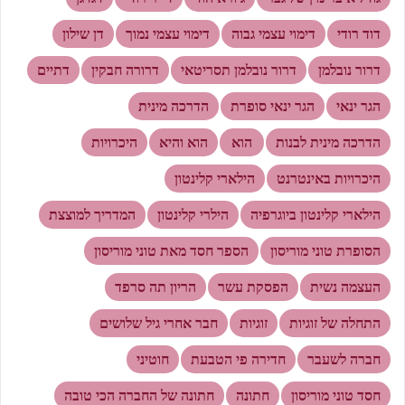
דוד רודי
דימוי עצמי גבוה
דימוי עצמי נמוך
דן שילון
דרור נובלמן
דרור נובלמן תסריטאי
דרורה חבקין
דתיים
הגר ינאי
הגר ינאי סופרת
הדרכה מינית
הדרכה מינית לבנות
הוא
הוא והיא
היכרויות
היכרויות באינטרנט
הילארי קלינטון
הילארי קלינטון ביוגרפיה
הילרי קלינטון
המדריך למוצצת
הסופרת טוני מוריסון
הספר חסד מאת טוני מוריסון
העצמה נשית
הפסקת עשר
הריון תה סרפד
התחלה של זוגיות
זוגיות
חבר אחרי גיל שלושים
חברה לשעבר
חדירה פי הטבעת
חוטיני
חסד טוני מוריסון
חתונה
חתונה של החברה הכי טובה