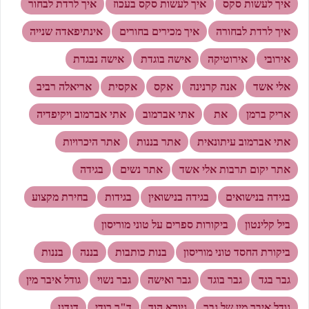
איך לעשות סקס
איך לעשות סקס בעכוז
איך לרדת לבחור
איך לרדת לבחורה
איך מכירים בחורים
אינתיפאדה שנייה
אירובי
אירוטיקה
אישה בוגדת
אישה נבגדת
אלי אשד
אנה קרנינה
אקס
אקסית
אריאלה רביב
אריק ברמן
את
אתי אברמוב
אתי אברמוב ויקיפדיה
אתי אברמוב עיתונאית
אתר בננות
אתר היכרויות
אתר יקום תרבות אלי אשד
אתר נשים
בגידה
בגידה בנישואים
בגידה בנישואין
בגידות
בחירת מקצוע
ביל קלינטון
ביקורות ספרים על טוני מוריסון
ביקורת החסד טוני מוריסון
בנות כותבות
בננה
בננות
גבר בגד
גבר בוגד
גבר ואישה
גבר נשוי
גודל איבר מין
גודל איבר מין של גבר
גיורא הוד
ד"ר רודי
דגדגן