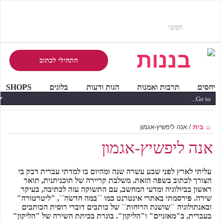
התחילי לכתוב
יחסים
תרבות ואמנות
הגות ודעות
בלוגים
SHOPS
בית
/
אנה ליפשיץ-אגמון
אנה ליפשיץ-אגמון
עליתי לארץ לפני שבע עשרה שנה ומהיום בו למדתי עברית דבק בי
הצורך לכתוב בשפה הזאת. משלבת קריירה של תוכניתנית, תואר
ראשון בביולוגיה ומדעי המחשב, עם התשוקה עזה לכתיבה, בעיקר
שירה. פירסמתי באתרי אינטרנט כמו ``במה חדשה``, "ליטרטורה"
ובאנתולוגיה ``שושנת הרוחות`` של כותבים דוברי רוסית הכותבים
בעברית, ב"מאזניים" ו"הליקון". בוגרת בכיתת השירה של "הליקון"