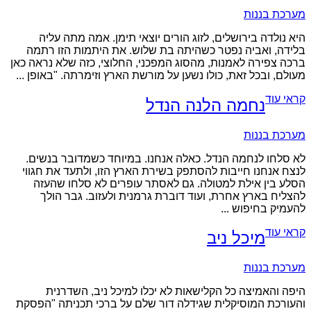
מערכת בננות
היא נולדה בירושלים, לזוג הורים יוצאי תימן. אמה מתה עליה
בלידה, ואביה נפטר כשהיתה בת שלוש. את היתמות הזו רתמה
ברכה צפירה לאמנות, מהסוג המפכני, החלוצי, כזה שלא נראה כאן
מעולם, ובכל זאת, כולו נשען על מורשת הארץ וזימרתה. "באופן ...
קראי עוד
נחמה הלנה הנדל
מערכת בננות
לא סלחו לנחמה הנדל. כאלה אנחנו. במיוחד כשמדובר בנשים.
לנצח אנחנו חייבות להסתפק בשירת הארץ הזו, ולתעד את חגווי
הסלע בין אילת למטולה. גם לאסתר עופרים לא סלחו שהעזה
להצליח בארץ אחרת, ועוד דוברת גרמנית ולעזוב. גבר הולך
להעמיק בחיפוש ...
קראי עוד
מיכל ניב
מערכת בננות
היפה והאמיצה כל הקלישאות לא יכלו למיכל ניב, השדרנית
והעורכת המוסיקלית שגידלה דור שלם על ברכי תכניתה "הפסקת