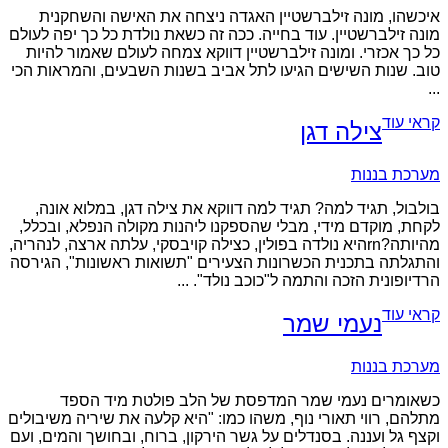
איכשהו, מונה זילברשטיין האגדה ניצחה את האישה והשחקנית
מונה זילברשטיין. עוד בחייה. ככה זה כשאת נולדת כל כך יפה לעולם
כל כך אכזרי. ומונה זילברשטיין דווקא צמחה לעולם שאמור להיות
טוב. שנות השישים הגיעו לתל אביב בשנות השבעים, והמראות הכי
...
קראי עוד
צילה דגן
מערכת בננות
בולבול, תגיד למה? תגיד למה דווקא את צילה דגן, במלוא אונה,
לקחת, מוקדם מידי, מבלי שהספקנו ליהנות מקולה הנפלא, ובכלל,
מהיותה?rnהיא נולדה בפולין, כצילה קויבסקי, עלתה ארצה, לנהריה,
והתגלתה בתכנית הכשרונות הצעירים "תשואות ראשונות", הגירסה
הרדיופונית הזכה והתמה ל"כוכב נולד". ...
קראי עוד
נעמי שמר
מערכת בננות
כשאומרים נעמי שמר המדפסת של הלב פולטת מיד הספד
מתלהם, רווי תאורי נוף, משהו כמו: "היא קלעה את שיריה משיבולים
וקצף גל ועננה. בסנדלים על גשר הירקון, ברוח, ובחושך והמים, ועם