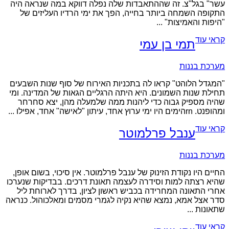
עשר" בגל"צ. זה שההתאבדות שלה נפלה דווקא במה שנראה היה
התקופה השמחה ביותר בחייה, הפך את ימי הרדיו העליזים של
"היפות והאמיצות" ...
קראי עוד
תמי בן עמי
מערכת בננות
"המגדל הלוהט" קראו לה בתכניות האירוח של סוף שנות השבעים
תחילת שנות השמונים. היא היתה הרגליים הגאות של המדינה. ומי
שהיה מספיק גבוה כדי ליהנות ממה שלמעלה מהן, יצא סחרחר
ומהופנט. rnהימים היו ימי ערוץ אחד, עיתון "לאישה" אחד, אפילו ...
קראי עוד
ענבל פרלמוטר
מערכת בננות
החיים היו נקודת הזינוק של ענבל פרלמוטר. אין סיכוי, בשום אופן,
שהיא רצתה למות וסידרה לעצמה תאונת דרכים. בבדיקות שנערכו
אחרי התאונה המחרידה בכביש ראשון לציון, בדרך לארוחת ליל
סדר אצל אמא, נמצא שהיא נקיה לגמרי מסמים ומאלכוהול. כנראה
שתאונות ...
קראי עוד