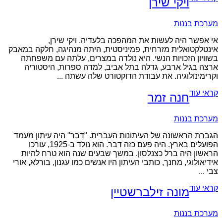
ויקי שירן
מערכת בננות
אי אפשר היה לעשות את המהפכה בלעדיה. ויקי שירן,
אינטלקטואלית מזרחית, פמיניסטית, היתה מנהיגה, חלקה במאבק
בשוויון הזכויות הנשי. היא נולדה במצרים, עלתה עם משפחתה
ארצה בגיל ארבע, גדלה בתל אביב, למדה ספרות, היסטוריה
וקרימינולוגיה. את עבודת הדוקטורט שלה עשתה ...
קראי עוד
חנה זמר
מערכת בננות
הגברת הראשונה של העיתונות העברית. "דבר" היה עיתון מעמד
הפועלים בארץ. היה פעם כזה דבר. הוא נולד ב-1925, עורכו
הראשון היה ברל כצנלסון. במשך שבעים שנה הוא טרח להיות
אידיאולוגי, מחנך, כותבי העיתון היו אנשים כמו עגנון, בורלא, אורי
צבי ...
קראי עוד
מונה זילברשטיין
מערכת בננות