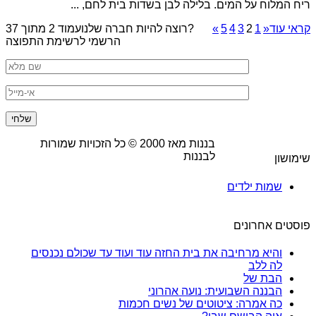
ריח המלוח על המים. בלילה לבן בשדות בית לחם, ...
קראי עוד
«
1
2
3
4
5
»
רוצה להיות חברה שלנו?
עמוד 2 מתוך 37
הרשמי לרשימת התפוצה
בננות מאז
2000
© כל הזכויות שמורות
לבננות
שימושון
שמות ילדים
פוסטים אחרונים
והיא מרחיבה את בית החזה עוד ועוד עד שכולם נכנסים
לה ללב
הבת של
הבננה השבועית: נועה אהרוני
כה אמרה: ציטוטים של נשים חכמות