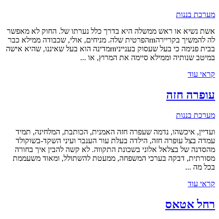
מערכת בננות
אשת נשיא או ראש ממשלה היא בדרך כלל נערתו של. החוק לא מאפשר
לה להמשיך בקריירהrnהפרטית שלה. מניחים, אולי, שכבודה ממילא כבר
בבית פנימה כי בעל שעסוק בענייניrnמדינה הוא בעל שאיננו, שהיא אישה
במיטב שנותיה וממילא סיימה את המרוץ, או ...
קראי עוד
עופרה חזה
מערכת בננות
ועדיין, איכשהו, נדמה שעפרה חזה האמנית, הכותבת, המלחינה, תמיד
עמדה בצל עופרה חזה, הילדה בעלת עור הענבר ועיני השקד-בשוקולד
מהסדנה של בצלאל אלוני בשכונת התקווה. לא קשה להבין איך בחורה
מסורתית, דבקה בערכי המשפחה, ממעטת להשתולל, ומאוד משעממת
בכל מה ...
קראי עוד
רחל אטאס