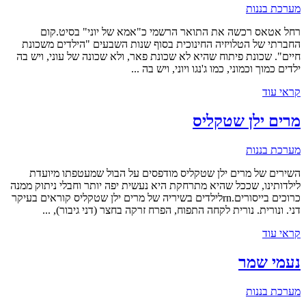
מערכת בננות
רחל אטאס רכשה את התואר הרשמי כ"אמא של יוני" בסיט.קום
החברתי של הטלויזיה החינוכית בסוף שנות השבעים "הילדים משכונת
חיים". שכונת פיתוח שהיא לא שכונת פאר, ולא שכונה של עוני, ויש בה
ילדים כמוך וכמוני, כמו ג'נגו ויוני, ויש בה ...
קראי עוד
מרים ילן שטקליס
מערכת בננות
השירים של מרים ילן שטקליס מודפסים על הבול שמעטפתו מיועדת
לילדותינו, שככל שהיא מתרחקת היא נעשית יפה יותר וחבלי ניתוק ממנה
כרוכים בייסורים.rnלילדים בשיריה של מרים ילן שטקליס קוראים בעיקר
דני. ונורית. נורית לקחה התפוח, הפרח זרקה בחצר (דני גיבור), ...
קראי עוד
נעמי שמר
מערכת בננות