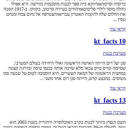
ברוסיה וסיימהrnדווקא בית ספר לגננות מוסכמות בוורשה. היא אפילו
ניהלה מוסד לילדי פליטיםrnיהודים בעיירה סרטוב, בקווקז. ב-1917 הסבה
את החלום שלה להקמת תאטרון עבריrnוהצטרפה אל נחום צמח ומנחם
גנסין ...
קראי עוד
kt_facts 10
מערכת בננות
סגן יעל רום הייתה האישה הראשונה ואולי היחידה בעולם המערבי,
שסיימה קורס טייס צבאי מלא שזיכה אותה בכנפי טיסה ובדרגת קצונה
במחצית הראשונה של המאה העשרים. היא הוסמכה לטוס על שבעה סוגי
מטוסים. במבצע קדש, הייתה סגן רום אחד משני ...
קראי עוד
kt_facts 13
מערכת בננות
השם הנפוץ ביותר לבנות בקרב האוכלוסייה היהודית בשנת 2003 הוא
נועה. למעלה מ-3% מהבנות נקראו בשם זה. שמות נוספים הנפוצים בקרב