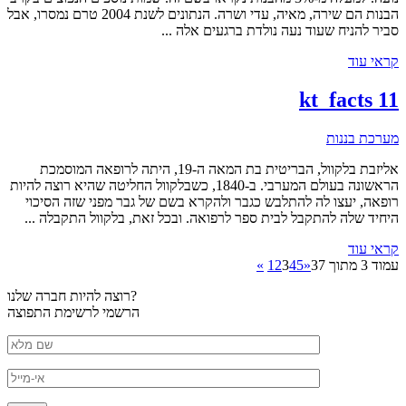
הבנות הם שירה, מאיה, עדי ושרה. הנתונים לשנת 2004 טרם נמסרו, אבל
סביר להניח שעוד נעה נולדת ברגעים אלה ...
קראי עוד
kt_facts 11
מערכת בננות
אליזבת בלקוול, הבריטית בת המאה ה-19, היתה לרופאה המוסמכת
הראשונה בעולם המערבי. ב-1840, כשבלקוול החליטה שהיא רוצה להיות
רופאה, יעצו לה להתלבש כגבר ולהקרא בשם של גבר מפני שזה הסיכוי
היחיד שלה להתקבל לבית ספר לרפואה. ובכל זאת, בלקוול התקבלה ...
קראי עוד
עמוד 3 מתוך 37
«
5
4
3
2
1
»
רוצה להיות חברה שלנו?
הרשמי לרשימת התפוצה