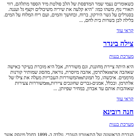
כשאומרים נעמי שמר המדפסת של הלב פולטת מיד הספד מתלהם, רווי
תאורי נוף, משהו כמו: "היא קלעה את שיריה משיבולים וקצף גל ועננה.
בסנדלים על גשר הירקון, ברוח, ובחושך והמים, ועם ריח המלוח על המים.
בלילה לבן בשדות בית לחם, ...
קראי עוד
צילה בינדר
מערכת בננות
היא היתה ציירת מחוננת, וגם משוררת, אבל היא מוכרת בעיקר כאישה
שאהבה אתrnאלתרמן, אהבה מיוסרת, נוראה, מהסוג שמותיר קורנות
מדממים. איכשהו, כל תמונתrnהמשוררות העבריות מעלה את צילו של
אלתרמן. ובכלל, אמנים-גברים שחונכים ציירות,rnמשוררות צעירות
שאוהבות אותם עד אבדון, במחיר שפיותן, ...
קראי עוד
חנה רובינא
מערכת בננות
הגברת הראשונה של התאטרון העברי. נולדה ב- 1899 בחבל מינסק אשר