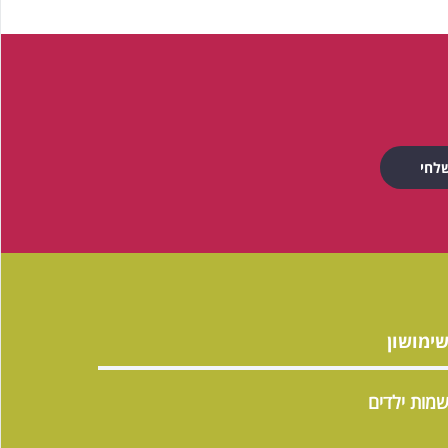
ימושון
מות ילדים