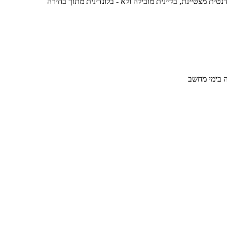
ת מצטיינת, בליינית מובילה ולא - בלונדינית מתוך בחירה
ה בימי מחשב