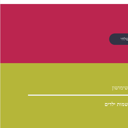
ימושון
מות ילדים