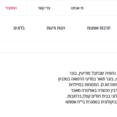
מי אנחנו
צרי קשר
התחברי
תרבות ואמנות
הגות ודעות
בלוגים
נחמיה שבחבל מודיעין. בוגר
הפקולטה לרוקחות בירושלים mrahP.B, בוגר תואר במדעי הרפואה בטכניון
חיפה, בוגר הפקולטה לרפואה בטכניון חיפה D.M. התמחות במיילדות
רבין הכשרה באולטרה סאונד
גי בבית חולים קפלן ברחובות.
ניקולוגית במסגרת בי"ח אסותא