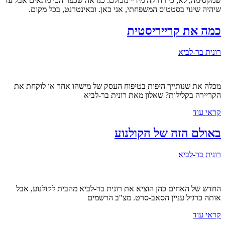
שמקסימה, לא, כי רחוקה מידיי מכולם. כנראה שכפר הכי מתאים אבל עד
שיהיה שינוי בסטטוס המשפחתי, אני כאן. ובאינטרנט, בכל מקום.
כמה את קרייריסטית
רונית בר-לביא
מכלה את שנותייך היפות בטיפוח העסק של מישהו אחר או לוקחת את
הקריירה בקלילות? שאלון מאת רונית בר-לביא
קראי עוד
באולם הזה של הקולנוע
רונית בר-לביא
החדש של האחים כהן הוציא את רונית בר-לביא מהבית לקולנוע, אבל
אותה כרגיל עניין הסאב-סרט. מצ"ב הרשמים
קראי עוד