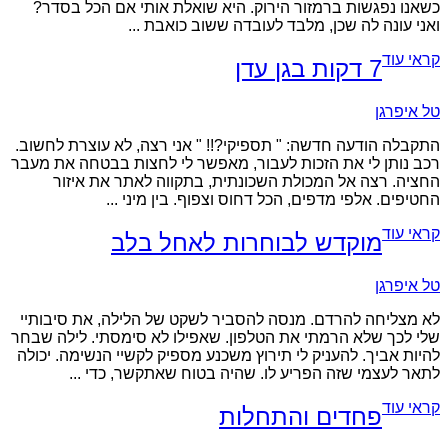
כשאנו נפגשות ברמזור הירוק. היא שואלת אותי אם הכל בסדר?
ואני עונה לה שכן, מלבד לעובדה ששוב כואבת ...
קראי עוד
7 דקות בגן עדן
טל איפרגן
התקבלה הודעה חדשה: " תספיקי?!! " אני רצה, לא עוצרת לחשוב.
רכב נותן לי את הזכות לעבור, מאפשר לי לחצות בבטחה את מעבר
החציה. רצה אל המכולת השכונתית, בתקווה לאתר את איזור
החטיפים. אלפי מדפים, הכל דחוס וצפוף. בין מיני ...
קראי עוד
מוקדש לבוחרות לאחל בלב
טל איפרגן
לא מצליחה להרדם. מנסה להסביר לשקט של הלילה, את סיבותיי
שלי לכך שלא הרמתי את הטלפון. שאפילו לא סימסתי. לילה שבחר
להיות אביך. להעניק לי תירוץ משכנע מספיק לקשיי הנשימה. יכולה
לתאר לעצמי שזה הפריע לו. שהיה בטוח שאתקשר, כדי ...
קראי עוד
פחדים והתחלות