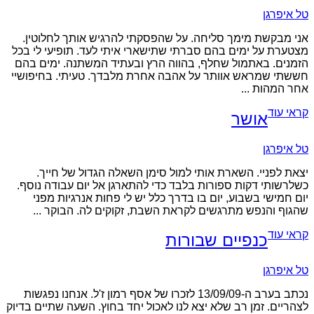
טל איפרגן
אני מבקשת מימך סליחה. על שהפסקתי להרגיש אותך לחלוטין.
מצטערת על ימים בהם סברתי שתישארי איתי לעד. תופיעי לי בכל
הזמנים. באתמול שחלף, בהווה הרץ ובעתיד המשתנה. ימים בהם
חששתי שמראש אוותר על אהבה אחרת מלבדך. טעיתי. בחיפושיי
אחר המהות ...
קראי עוד
אושר
טל איפרגן
יצאת לפניי. השארת אותי למול סימן השאלה הגדול של חייך.
כשלרשותי דקות ספורות בלבד כדי להתארגן אל יום עבודה נוסף.
יום חמישי בשבוע, יום בו בדרך כלל יש לי פחות אנרגיות מפני
שהגוף והנפש מתרגשים לקראת השבת, זקוקים לה. הבוקר ...
קראי עוד
כנפיים שבורות
טל איפרגן
נכתב בערב ה-13/09/09 לזכרו של אסף רמון ז'ל. אנחנו נפגשות
לצהריים. זמן רב שלא יצא לנו לאכול יחד בחוץ. השעה שתיים בדיוק