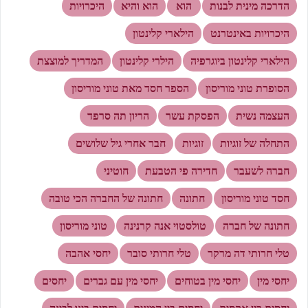
הדרכה מינית לבנות
הוא
הוא והיא
היכרויות
היכרויות באינטרנט
הילארי קלינטון
הילארי קלינטון ביוגרפיה
הילרי קלינטון
המדריך למוצצת
הסופרת טוני מוריסון
הספר חסד מאת טוני מוריסון
העצמה נשית
הפסקת עשר
הריון תה סרפד
התחלה של זוגיות
זוגיות
חבר אחרי גיל שלושים
חברה לשעבר
חדירה פי הטבעת
חוטיני
חסד טוני מוריסון
חתונה
חתונה של החברה הכי טובה
חתונה של חברה
טולסטוי אנה קרנינה
טוני מוריסון
טלי חרותי דה מרקר
טלי חרותי סובר
יחסי אהבה
יחסי מין
יחסי מין בטוחים
יחסי מין עם גברים
יחסים