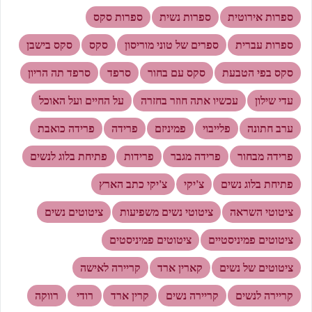
ספרות אירוטית
ספרות נשית
ספרות סקס
ספרות עברית
ספרים של טוני מוריסון
סקס
סקס בישבן
סקס בפי הטבעת
סקס עם בחור
סרפד
סרפד תה הריון
עדי שילון
עכשיו אתה חוזר בחזרה
על החיים ועל האוכל
ערב חתונה
פלייבוי
פמיניזם
פרידה
פרידה כואבת
פרידה מבחור
פרידה מגבר
פרידות
פתיחת בלוג לנשים
פתיחת בלוג נשים
צ'יקי
צ'יקי כתב הארץ
ציטוטי השראה
ציטוטי נשים משפיעות
ציטוטים נשים
ציטוטים פמיניסטיים
ציטוטים פמיניסטים
ציטוטים של נשים
קארין ארד
קריירה לאישה
קריירה לנשים
קריירה נשים
קרין ארד
רודי
רווקה