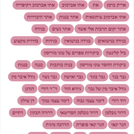
אריק ברמן
את
אתי אברמוב
אתי אברמוב ויקיפדיה
אתי אברמוב עיתונאית
אתר בננות
אתר היכרויות
אתר יקום תרבות אלי אשד
אתר נשים
בגידה
בגידה בנישואים
בגידה בנישואין
בגידות
בחירת מקצוע
ביל קלינטון
ביקורות ספרים על טוני מוריסון
ביקורת החסד טוני מוריסון
בנות כותבות
בננה
בננות
גבר בגד
גבר בוגד
גבר ואישה
גבר נשוי
גודל איבר מין
גודל איבר מין של גבר
גיורא הוד
ד"ר רודי
דגדגן
דוד רודי
דימוי עצמי גבוה
דימוי עצמי נמוך
דן שילון
דרור נובלמן
דרור נובלמן תסריטאי
דרורה חבקין
דתיים
הגר ינאי
הגר ינאי סופרת
הדרכה מינית