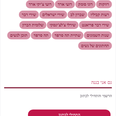
רווקות
רוני סומק
רועי ארד
רועי צ'יקי ארד
רעות קביליו
שברון לב
שירי ישראלים
שירי רבר
שירי רבר פריאנט
שירלי צ'לצ'ינסקי
שלומית הברון
שנות השמונים
שתיית תה סרפד
תה סרפד
תוכן לנשים
תחתונים של נשים
גם אני בננה
הרשמי והתחילי לכתוב
התחילי לכתוב