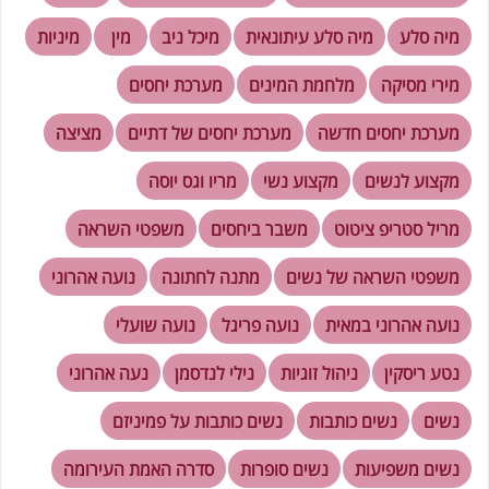
מיה סלע
מיה סלע עיתונאית
מיכל ניב
מין
מיניות
מירי מסיקה
מלחמת המינים
מערכת יחסים
מערכת יחסים חדשה
מערכת יחסים של דתיים
מציצה
מקצוע לנשים
מקצוע נשי
מריו וגס יוסה
מריל סטריפ ציטוט
משבר ביחסים
משפטי השראה
משפטי השראה של נשים
מתנה לחתונה
נועה אהרוני
נועה אהרוני במאית
נועה פריגל
נועה שועלי
נטע ריסקין
ניהול זוגיות
נילי לנדסמן
נעה אהרוני
נשים
נשים כותבות
נשים כותבות על פמיניזם
נשים משפיעות
נשים סופרות
סדרה האמת העירומה