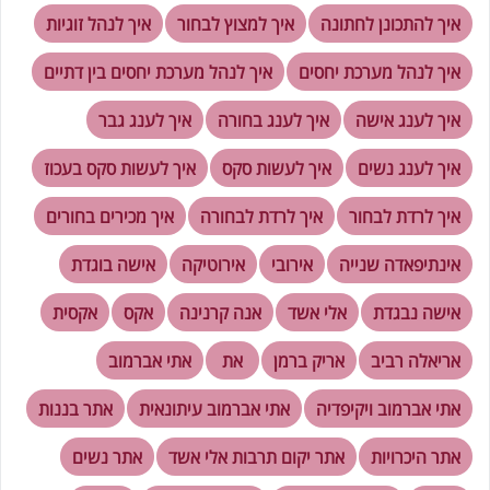
איך להתכונן לחתונה
איך למצוץ לבחור
איך לנהל זוגיות
איך לנהל מערכת יחסים
איך לנהל מערכת יחסים בין דתיים
איך לענג אישה
איך לענג בחורה
איך לענג גבר
איך לענג נשים
איך לעשות סקס
איך לעשות סקס בעכוז
איך לרדת לבחור
איך לרדת לבחורה
איך מכירים בחורים
אינתיפאדה שנייה
אירובי
אירוטיקה
אישה בוגדת
אישה נבגדת
אלי אשד
אנה קרנינה
אקס
אקסית
אריאלה רביב
אריק ברמן
את
אתי אברמוב
אתי אברמוב ויקיפדיה
אתי אברמוב עיתונאית
אתר בננות
אתר היכרויות
אתר יקום תרבות אלי אשד
אתר נשים