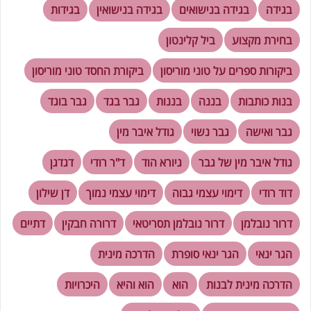
בגידה
בגידה בנישואים
בגידה בנישואין
בגידות
בחירת מקצוע
ביל קלינטון
ביקורות ספרים על טוני מוריסון
ביקורת החסד טוני מוריסון
בנות כותבות
בננה
בננות
גבר בגד
גבר בוגד
גבר ואישה
גבר נשוי
גודל איבר מין
גודל איבר מין של גבר
גיורא הוד
ד"ר רודי
דגדגן
דוד רודי
דימוי עצמי גבוה
דימוי עצמי נמוך
דן שילון
דרור נובלמן
דרור נובלמן תסריטאי
דרורה חבקין
דתיים
הגר ינאי
הגר ינאי סופרת
הדרכה מינית
הדרכה מינית לבנות
הוא
הוא והיא
היכרויות