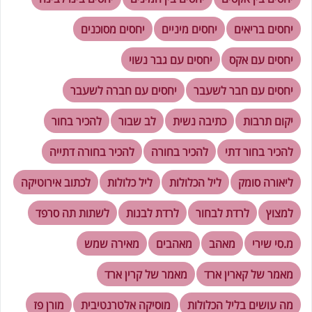
יחסים בריאים
יחסים מיניים
יחסים מסוכנים
יחסים עם אקס
יחסים עם גבר נשוי
יחסים עם חבר לשעבר
יחסים עם חברה לשעבר
יקום תרבות
כתיבה נשית
לב שבור
להכיר בחור
להכיר בחור דתי
להכיר בחורה
להכיר בחורה דתייה
ליאורה סומק
ליל הכלולות
ליל כלולות
לכתוב אירוטיקה
למצוץ
לרדת לבחור
לרדת לבנות
לשתות תה סרפד
מ.סי שירי
מאהב
מאהבים
מאירה שמש
מאמר של קארין ארד
מאמר של קרין ארד
מה עושים בליל הכלולות
מוסיקה אלטרנטיבית
מורן פז