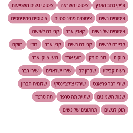
צ'יקי כתב הארץ
ציטוטי השראה
ציטוטי נשים משפיעות
ציטוטים נשים
ציטוטים פמיניסטיים
ציטוטים פמיניסטים
ציטוטים של נשים
קארין ארד
קריירה לאישה
קריירה לנשים
קריירה נשים
קרין ארד
רודי
רווקה
רווקות
רוני סומק
רועי ארד
רועי צ'יקי ארד
רעות קביליו
שברון לב
שירי ישראלים
שירי רבר
שירי רבר פריאנט
שירלי צ'לצ'ינסקי
שלומית הברון
שנות השמונים
שתיית תה סרפד
תה סרפד
תוכן לנשים
תחתונים של נשים