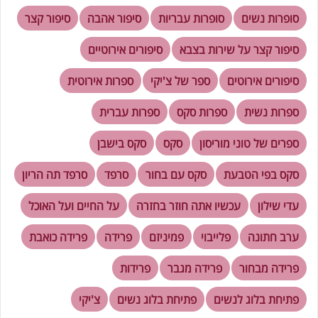
סופרות נשים
סופרות עבריות
סיפור אהבה
סיפור קצר
סיפור קצר על שירות בצבא
סיפורים אירוטיים
סיפורים אירוטים
ספר של צ'יקי
ספרות אירוטית
ספרות נשית
ספרות סקס
ספרות עברית
ספרים של טוני מוריסון
סקס
סקס בישבן
סקס בפי הטבעת
סקס עם בחור
סרפד
סרפד תה הריון
עדי שילון
עכשיו אתה חוזר בחזרה
על החיים ועל האוכל
ערב חתונה
פלייבוי
פמיניזם
פרידה
פרידה כואבת
פרידה מבחור
פרידה מגבר
פרידות
פתיחת בלוג לנשים
פתיחת בלוג נשים
צ'יקי