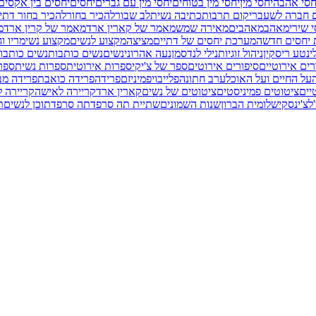
חסי אהבה
יחסי מין
יחסי מין בטוחים
יחסי מין עם גברים
יחסים
יחסים בין אקסים
ם חברה לשעבר
יקום תרבות
כתיבה נשית
לב שבור
להכיר בחור
להכיר בחור דתי
י שירי
מאהב
מאהבים
מאירה שמש
מאמר של קארין ארד
מאמר של קרין ארד
מ
יחסים חדשה
מערכת יחסים של דתיים
מציצה
מקצוע לנשים
מקצוע נשי
מריו וג
י
נטע ריסקין
ניהול זוגיות
נילי לנדסמן
נעה אהרוני
נשים
נשים כותבות
נשים כותבות
רים אירוטיים
סיפורים אירוטים
ספר של צ'יקי
ספרות אירוטית
ספרות נשית
ספר
על החיים ועל האוכל
ערב חתונה
פלייבוי
פמיניזם
פרידה
פרידה כואבת
פרידה מב
יים
ציטוטים פמיניסטים
ציטוטים של נשים
קארין ארד
קריירה לאישה
קריירה ל
לצ'ינסקי
שלומית הברון
שנות השמונים
שתיית תה סרפד
תה סרפד
תוכן לנשים
ת