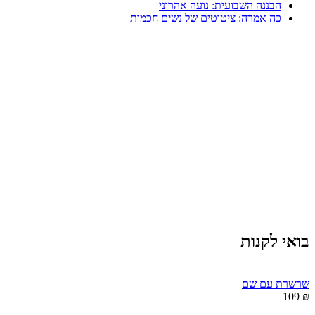
הבננה השבועית: נועה אהרוני
כה אמרה: ציטוטים של נשים חכמות
בואי לקנות
שרשרת עם שם
₪ 109