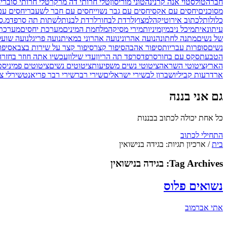
חברה
טולסטוי אנה קרנינה
טוני מוריסון
טלי חרותי דה מרקר
טלי חרותי סובר
י
מסוכנים
יחסים עם אקס
יחסים עם גבר נשוי
יחסים עם חבר לשעבר
יחסים ע
כלולות
לכתוב אירוטיקה
למצוץ
לרדת לבחור
לרדת לבנות
לשתות תה סרפד
מ.ס
עיתונאית
מיכל ניב
מין
מיניות
מירי מסיקה
מלחמת המינים
מערכת יחסים
מערכת 
של נשים
מתנה לחתונה
נועה אהרוני
נועה אהרוני במאית
נועה פריגל
נועה שועל
נשים
סופרות עבריות
סיפור אהבה
סיפור קצר
סיפור קצר על שירות בצבא
סיפו
הטבעת
סקס עם בחור
סרפד
סרפד תה הריון
עדי שילון
עכשיו אתה חוזר בחזרה
הארץ
ציטוטי השראה
ציטוטי נשים משפיעות
ציטוטים נשים
ציטוטים פמיניסט
ארד
רעות קביליו
שברון לב
שירי ישראלים
שירי רבר
שירי רבר פריאנט
שירלי צ'
גם אני בננה
כל אחת יכולה לכתוב בבננות
התחילי לכתוב
בית
/
ארכיון תגיות: בגידה בנישואין
Tag Archives:
בגידה בנישואין
נשואים פלוס
אתי אברמוב