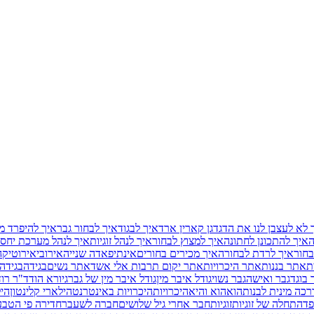
 לא לעצבן לנו את הדגדגן קארין ארד
איך לבגוד
איך לבחור גבר
איך להיפרד מ
ה
איך להתכונן לחתונה
איך למצוץ לבחור
איך לנהל זוגיות
איך לנהל מערכת יחסי
בחור
איך לרדת לבחורה
איך מכירים בחורים
אינתיפאדה שנייה
אירובי
אירוטיקה
ת
אתר בננות
אתר היכרויות
אתר יקום תרבות אלי אשד
אתר נשים
בגידה
בגידה
 בוגד
גבר ואישה
גבר נשוי
גודל איבר מין
גודל איבר מין של גבר
גיורא הוד
ד"ר רוד
כה מינית לבנות
הוא
הוא והיא
היכרויות
היכרויות באינטרנט
הילארי קלינטון
היל
פד
התחלה של זוגיות
זוגיות
חבר אחרי גיל שלושים
חברה לשעבר
חדירה פי הטב