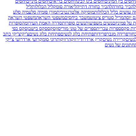
יחסים בין המינים
יחסים בינו לבינה
יחסים בריאים
יחסים מיניים
יחסים
להכיר בחורה
להכיר בחורה דתייה
ליאורה סומק
ליל הכלולות
ליל
ה עושים בליל הכלולות
מוסיקה אלטרנטיבית
מורן פז
מיה סלע
מיה סלע
ס יוסה
מריל סטריפ ציטוט
משבר ביחסים
משפטי השראה
משפטי השראה
 על פמיניזם
נשים משפיעות
נשים סופרות
סדרה האמת העירומה
סופרות
ות סקס
ספרות עברית
ספרים של טוני מוריסון
סקס
סקס בישבן
סקס בפי
חור
פרידה מגבר
פרידות
פתיחת בלוג לנשים
פתיחת בלוג נשים
צ'יקי
צ'יקי כתב
נשים
קריירה נשים
קרין ארד
רודי
רווקה
רווקות
רוני סומק
רועי ארד
רועי צ'יקי
חתונים של נשים