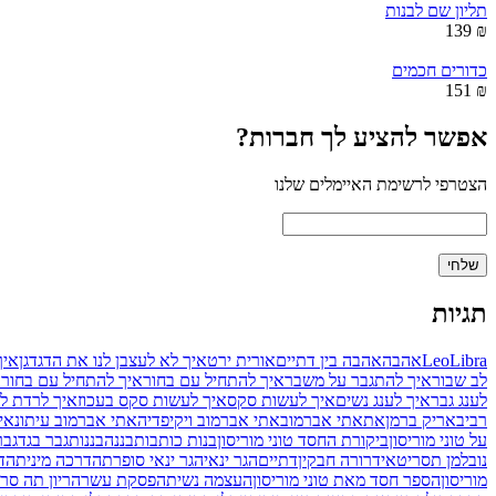
תליון שם לבנות
₪ 139
כדורים חכמים
₪ 151
אפשר להציע לך חברות?
הצטרפי לרשימת האיימלים שלנו
תגיות
Libra
Leo
אהבה
אהבה בין דתיים
אורית ירט
איך לא לעצבן לנו את הדגדגן
איך
לב שבור
איך להתגבר על משבר
איך להתחיל עם בחור
איך להתחיל עם בחור
לענג גבר
איך לענג נשים
איך לעשות סקס
איך לעשות סקס בעכוז
איך לרדת ל
רביב
אריק ברמן
את
אתי אברמוב
אתי אברמוב ויקיפדיה
אתי אברמוב עיתונאי
על טוני מוריסון
ביקורת החסד טוני מוריסון
בנות כותבות
בננה
בננות
גבר בגד
גבר
נובלמן תסריטאי
דרורה חבקין
דתיים
הגר ינאי
הגר ינאי סופרת
הדרכה מינית
הדר
מוריסון
הספר חסד מאת טוני מוריסון
העצמה נשית
הפסקת עשר
הריון תה סר