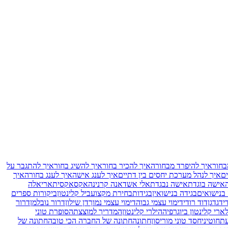
בחור
איך להיפרד מבחורה
איך להכיר בחור
איך להשיג בחור
איך להתגבר על
ם
איך לנהל מערכת יחסים בין דתיים
איך לענג אישה
איך לענג בחורה
איך
אישה בוגדת
אישה נבגדת
אלי אשד
אנה קרנינה
אקס
אקסית
אריאלה
 בנישואים
בגידה בנישואין
בגידות
בחירת מקצוע
ביל קלינטון
ביקורות ספרים
י
דגדגן
דוד רודי
דימוי עצמי גבוה
דימוי עצמי נמוך
דן שילון
דרור נובלמן
דרור
ארי קלינטון ביוגרפיה
הילרי קלינטון
המדריך למוצצת
הסופרת טוני
עת
חוטיני
חסד טוני מוריסון
חתונה
חתונה של החברה הכי טובה
חתונה של