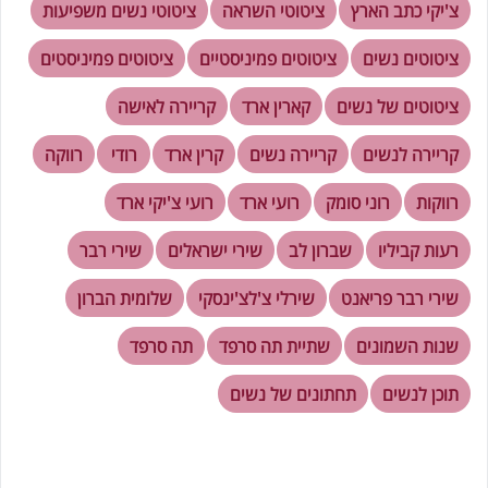
צ'יקי כתב הארץ
ציטוטי השראה
ציטוטי נשים משפיעות
ציטוטים נשים
ציטוטים פמיניסטיים
ציטוטים פמיניסטים
ציטוטים של נשים
קארין ארד
קריירה לאישה
קריירה לנשים
קריירה נשים
קרין ארד
רודי
רווקה
רווקות
רוני סומק
רועי ארד
רועי צ'יקי ארד
רעות קביליו
שברון לב
שירי ישראלים
שירי רבר
שירי רבר פריאנט
שירלי צ'לצ'ינסקי
שלומית הברון
שנות השמונים
שתיית תה סרפד
תה סרפד
תוכן לנשים
תחתונים של נשים