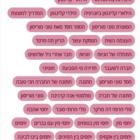
הילארי קלינטון ביוגרפיה
הילרי קלינטון
המדריך למוצצת
הסופרת טוני מוריסון
הספר חסד מאת טוני מוריסון
העצמה נשית
הפסקת עשר
הריון תה סרפד
התחלה של זוגיות
זוגיות
חבר אחרי גיל שלושים
חברה לשעבר
חדירה פי הטבעת
חוטיני
חסד טוני מוריסון
חתונה
חתונה של החברה הכי טובה
חתונה של חברה
טולסטוי אנה קרנינה
טוני מוריסון
טלי חרותי דה מרקר
טלי חרותי סובר
יחסי אהבה
יחסי מין
יחסי מין בטוחים
יחסי מין עם גברים
יחסים
יחסים בין אקסים
יחסים בין המינים
יחסים בינו לבינה