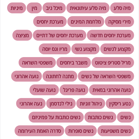
מיה סלע
מיה סלע עיתונאית
מיכל ניב
מין
מיניות
מירי מסיקה
מלחמת המינים
מערכת יחסים
מערכת יחסים חדשה
מערכת יחסים של דתיים
מציצה
מקצוע לנשים
מקצוע נשי
מריו וגס יוסה
מריל סטריפ ציטוט
משבר ביחסים
משפטי השראה
משפטי השראה של נשים
מתנה לחתונה
נועה אהרוני
נועה אהרוני במאית
נועה פריגל
נועה שועלי
נטע ריסקין
ניהול זוגיות
נילי לנדסמן
נעה אהרוני
נשים
נשים כותבות
נשים כותבות על פמיניזם
נשים משפיעות
נשים סופרות
סדרה האמת העירומה