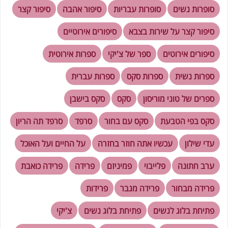
סופרות נשים
סופרות עבריות
סיפור אהבה
סיפור קצר
סיפור קצר על שירות בצבא
סיפורים אירוטיים
סיפורים אירוטים
ספר של צ'יקי
ספרות אירוטית
ספרות נשית
ספרות סקס
ספרות עברית
ספרים של טוני מוריסון
סקס
סקס בישבן
סקס בפי הטבעת
סקס עם בחור
סרפד
סרפד תה הריון
עדי שילון
עכשיו אתה חוזר בחזרה
על החיים ועל האוכל
ערב חתונה
פלייבוי
פמיניזם
פרידה
פרידה כואבת
פרידה מבחור
פרידה מגבר
פרידות
פתיחת בלוג לנשים
פתיחת בלוג נשים
צ'יקי