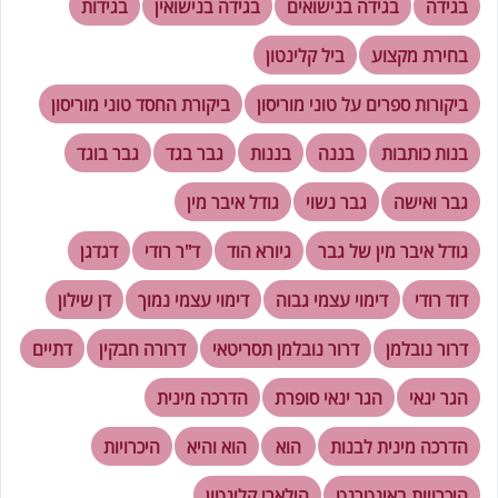
בגידה
בגידה בנישואים
בגידה בנישואין
בגידות
בחירת מקצוע
ביל קלינטון
ביקורות ספרים על טוני מוריסון
ביקורת החסד טוני מוריסון
בנות כותבות
בננה
בננות
גבר בגד
גבר בוגד
גבר ואישה
גבר נשוי
גודל איבר מין
גודל איבר מין של גבר
גיורא הוד
ד"ר רודי
דגדגן
דוד רודי
דימוי עצמי גבוה
דימוי עצמי נמוך
דן שילון
דרור נובלמן
דרור נובלמן תסריטאי
דרורה חבקין
דתיים
הגר ינאי
הגר ינאי סופרת
הדרכה מינית
הדרכה מינית לבנות
הוא
הוא והיא
היכרויות
היכרויות באינטרנט
הילארי קלינטון