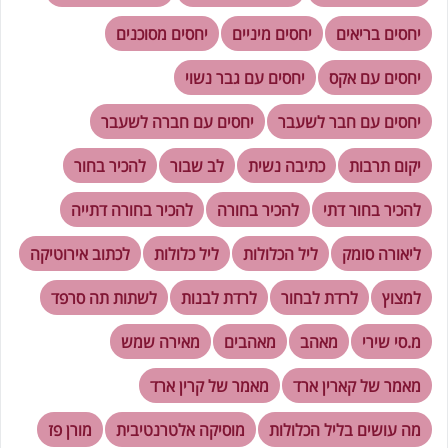
יחסים בריאים
יחסים מיניים
יחסים מסוכנים
יחסים עם אקס
יחסים עם גבר נשוי
יחסים עם חבר לשעבר
יחסים עם חברה לשעבר
יקום תרבות
כתיבה נשית
לב שבור
להכיר בחור
להכיר בחור דתי
להכיר בחורה
להכיר בחורה דתייה
ליאורה סומק
ליל הכלולות
ליל כלולות
לכתוב אירוטיקה
למצוץ
לרדת לבחור
לרדת לבנות
לשתות תה סרפד
מ.סי שירי
מאהב
מאהבים
מאירה שמש
מאמר של קארין ארד
מאמר של קרין ארד
מה עושים בליל הכלולות
מוסיקה אלטרנטיבית
מורן פז