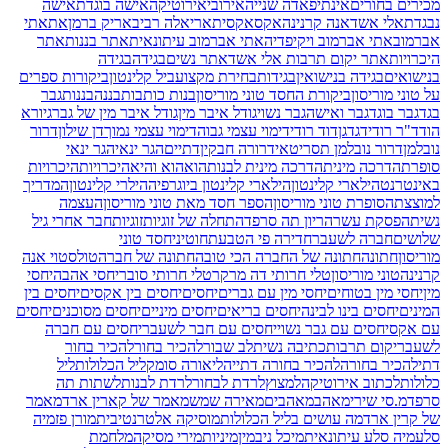
מכירים בחורים
אינתיפאדה שנייה
אירובי
אירוטיקה
אישה בוגדת
אישה
נבגדת
אלי אשד
אנה קרנינה
אקס
אקסית
אריאלה רביב
אריק ברמן
את
אתי
אברמוב
אתי אברמוב ויקיפדיה
אתי אברמוב עיתונאית
אתר בננות
אתר
היכרויות
אתר יקום תרבות אלי אשד
אתר נשים
בגידה
בגידה
בנישואים
בגידה בנישואין
בגידות
בחירת מקצוע
ביל קלינטון
ביקורות ספרים
על טוני מוריסון
ביקורת החסד טוני מוריסון
בנות כותבות
בננה
בננות
גבר
בגד
גבר בוגד
גבר ואישה
גבר נשוי
גודל איבר מין
גודל איבר מין של גבר
גיורא
הוד
ד"ר רודי
דגדגן
דוד רודי
דימוי עצמי גבוה
דימוי עצמי נמוך
דן שילון
דרור
נובלמן
דרור נובלמן תסריטאי
דרורה חבקין
דתיים
הגר ינאי
הגר ינאי
סופרת
הדרכה מינית
הדרכה מינית לבנות
הוא
הוא והיא
היכרויות
היכרויות
באינטרנט
הילארי קלינטון
הילארי קלינטון ביוגרפיה
הילרי קלינטון
המדריך
למוצצת
הסופרת טוני מוריסון
הספר חסד מאת טוני מוריסון
העצמה
נשית
הפסקת עשר
הריון תה סרפד
התחלה של זוגיות
זוגיות
חבר אחרי גיל
שלושים
חברה לשעבר
חדירה פי הטבעת
חוטיני
חסד טוני
מוריסון
חתונה
חתונה של החברה הכי טובה
חתונה של חברה
טולסטוי אנה
קרנינה
טוני מוריסון
טלי חרותי דה מרקר
טלי חרותי סובר
יחסי אהבה
יחסי
מין
יחסי מין בטוחים
יחסי מין עם גברים
יחסים
יחסים בין אקסים
יחסים בין
המינים
יחסים בינו לבינה
יחסים בריאים
יחסים מיניים
יחסים מסוכנים
יחסים
עם אקס
יחסים עם גבר נשוי
יחסים עם חבר לשעבר
יחסים עם חברה
לשעבר
יקום תרבות
כתיבה נשית
לב שבור
להכיר בחור
להכיר בחור
דתי
להכיר בחורה
להכיר בחורה דתייה
ליאורה סומק
ליל הכלולות
ליל
כלולות
לכתוב אירוטיקה
למצוץ
לרדת לבחור
לרדת לבנות
לשתות תה
סרפד
מ.סי שירי
מאהב
מאהבים
מאירה שמש
מאמר של קארין ארד
מאמר
של קרין ארד
מה עושים בליל הכלולות
מוסיקה אלטרנטיבית
מורן פז
מיה
סלע
מיה סלע עיתונאית
מיכל ניב
מין
מיניות
מירי מסיקה
מלחמת