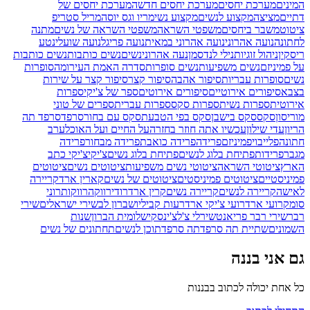
המינים
מערכת יחסים
מערכת יחסים חדשה
מערכת יחסים של
דתיים
מציצה
מקצוע לנשים
מקצוע נשי
מריו וגס יוסה
מריל סטריפ
ציטוט
משבר ביחסים
משפטי השראה
משפטי השראה של נשים
מתנה
לחתונה
נועה אהרוני
נועה אהרוני במאית
נועה פריגל
נועה שועלי
נטע
ריסקין
ניהול זוגיות
נילי לנדסמן
נעה אהרוני
נשים
נשים כותבות
נשים כותבות
על פמיניזם
נשים משפיעות
נשים סופרות
סדרה האמת העירומה
סופרות
נשים
סופרות עבריות
סיפור אהבה
סיפור קצר
סיפור קצר על שירות
בצבא
סיפורים אירוטיים
סיפורים אירוטים
ספר של צ'יקי
ספרות
אירוטית
ספרות נשית
ספרות סקס
ספרות עברית
ספרים של טוני
מוריסון
סקס
סקס בישבן
סקס בפי הטבעת
סקס עם בחור
סרפד
סרפד תה
הריון
עדי שילון
עכשיו אתה חוזר בחזרה
על החיים ועל האוכל
ערב
חתונה
פלייבוי
פמיניזם
פרידה
פרידה כואבת
פרידה מבחור
פרידה
מגבר
פרידות
פתיחת בלוג לנשים
פתיחת בלוג נשים
צ'יקי
צ'יקי כתב
הארץ
ציטוטי השראה
ציטוטי נשים משפיעות
ציטוטים נשים
ציטוטים
פמיניסטיים
ציטוטים פמיניסטים
ציטוטים של נשים
קארין ארד
קריירה
לאישה
קריירה לנשים
קריירה נשים
קרין ארד
רודי
רווקה
רווקות
רוני
סומק
רועי ארד
רועי צ'יקי ארד
רעות קביליו
שברון לב
שירי ישראלים
שירי
רבר
שירי רבר פריאנט
שירלי צ'לצ'ינסקי
שלומית הברון
שנות
השמונים
שתיית תה סרפד
תה סרפד
תוכן לנשים
תחתונים של נשים
גם אני בננה
כל אחת יכולה לכתוב בבננות