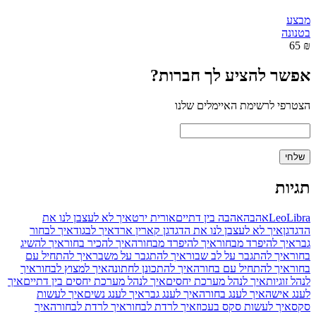
מבצע
בטנונה
₪ 65
אפשר להציע לך חברות?
הצטרפי לרשימת האיימלים שלנו
תגיות
Libra
Leo
אהבה
אהבה בין דתיים
אורית ירט
איך לא לעצבן לנו את
הדגדגן
איך לא לעצבן לנו את הדגדגן קארין ארד
איך לבגוד
איך לבחור
גבר
איך להיפרד מבחור
איך להיפרד מבחורה
איך להכיר בחור
איך להשיג
בחור
איך להתגבר על לב שבור
איך להתגבר על משבר
איך להתחיל עם
בחור
איך להתחיל עם בחורה
איך להתכונן לחתונה
איך למצוץ לבחור
איך
לנהל זוגיות
איך לנהל מערכת יחסים
איך לנהל מערכת יחסים בין דתיים
איך
לענג אישה
איך לענג בחורה
איך לענג גבר
איך לענג נשים
איך לעשות
סקס
איך לעשות סקס בעכוז
איך לרדת לבחור
איך לרדת לבחורה
איך