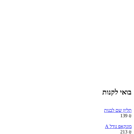
בואי לקנות
תליון שם לבנות
₪ 139
מונקאפ גודל A
₪ 213