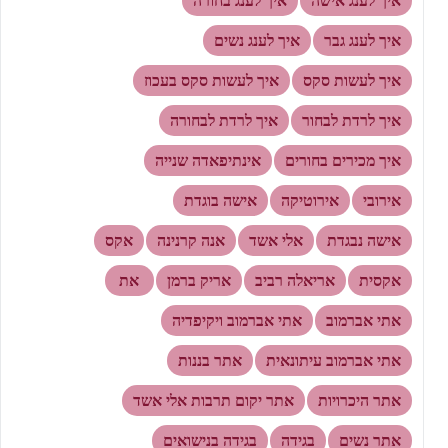
איך לענג אישה
איך לענג בחורה
איך לענג גבר
איך לענג נשים
איך לעשות סקס
איך לעשות סקס בעכוז
איך לרדת לבחור
איך לרדת לבחורה
איך מכירים בחורים
אינתיפאדה שנייה
אירובי
אירוטיקה
אישה בוגדת
אישה נבגדת
אלי אשד
אנה קרנינה
אקס
אקסית
אריאלה רביב
אריק ברמן
את
אתי אברמוב
אתי אברמוב ויקיפדיה
אתי אברמוב עיתונאית
אתר בננות
אתר היכרויות
אתר יקום תרבות אלי אשד
אתר נשים
בגידה
בגידה בנישואים