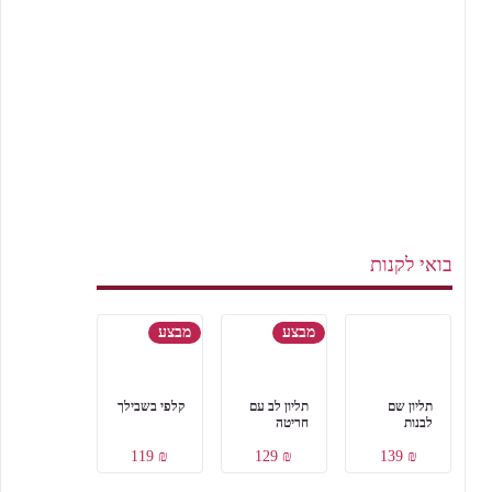
בואי לקנות
מבצע
מבצע
תליון שם
תליון לב עם
קלפי בשבילך
לבנות
חריטה
₪ 119
₪ 129
₪ 139