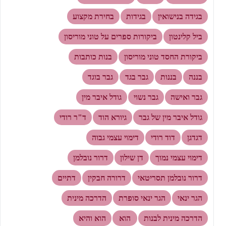
בגידה בנישואין
בגידות
בחירת מקצוע
ביל קלינטון
ביקורות ספרים על טוני מוריסון
ביקורת החסד טוני מוריסון
בנות כותבות
בננה
בננות
גבר בגד
גבר בוגד
גבר ואישה
גבר נשוי
גודל איבר מין
גודל איבר מין של גבר
גיורא הוד
ד"ר רודי
דגדגן
דוד רודי
דימוי עצמי גבוה
דימוי עצמי נמוך
דן שילון
דרור נובלמן
דרור נובלמן תסריטאי
דרורה חבקין
דתיים
הגר ינאי
הגר ינאי סופרת
הדרכה מינית
הדרכה מינית לבנות
הוא
הוא והיא