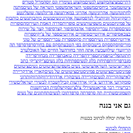
דתיים
מציצה
מקצוע לנשים
מקצוע נשי
מריו וגס יוסה
מריל סטריפ
ציטוט
משבר ביחסים
משפטי השראה
משפטי השראה של נשים
מתנה
לחתונה
נועה אהרוני
נועה אהרוני במאית
נועה פריגל
נועה שועלי
נטע
ריסקין
ניהול זוגיות
נילי לנדסמן
נעה אהרוני
נשים
נשים כותבות
נשים כותבות
על פמיניזם
נשים משפיעות
נשים סופרות
סדרה האמת העירומה
סופרות
נשים
סופרות עבריות
סיפור אהבה
סיפור קצר
סיפור קצר על שירות
בצבא
סיפורים אירוטיים
סיפורים אירוטים
ספר של צ'יקי
ספרות
אירוטית
ספרות נשית
ספרות סקס
ספרות עברית
ספרים של טוני
מוריסון
סקס
סקס בישבן
סקס בפי הטבעת
סקס עם בחור
סרפד
סרפד תה
הריון
עדי שילון
עכשיו אתה חוזר בחזרה
על החיים ועל האוכל
ערב
חתונה
פלייבוי
פמיניזם
פרידה
פרידה כואבת
פרידה מבחור
פרידה
מגבר
פרידות
פתיחת בלוג לנשים
פתיחת בלוג נשים
צ'יקי
צ'יקי כתב
הארץ
ציטוטי השראה
ציטוטי נשים משפיעות
ציטוטים נשים
ציטוטים
פמיניסטיים
ציטוטים פמיניסטים
ציטוטים של נשים
קארין ארד
קריירה
לאישה
קריירה לנשים
קריירה נשים
קרין ארד
רודי
רווקה
רווקות
רוני
סומק
רועי ארד
רועי צ'יקי ארד
רעות קביליו
שברון לב
שירי ישראלים
שירי
רבר
שירי רבר פריאנט
שירלי צ'לצ'ינסקי
שלומית הברון
שנות
השמונים
שתיית תה סרפד
תה סרפד
תוכן לנשים
תחתונים של נשים
גם אני בננה
כל אחת יכולה לכתוב בבננות
התחילי לכתוב