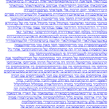
נבגדת
אלי אשד
אנה קרנינה
אקס
אקסית
אריאלה רביב
אריק ברמן
את
אתי
אברמוב
אתי אברמוב ויקיפדיה
אתי אברמוב עיתונאית
אתר בננות
אתר
היכרויות
אתר יקום תרבות אלי אשד
אתר נשים
בגידה
בגידה
בנישואים
בגידה בנישואין
בגידות
בחירת מקצוע
ביל קלינטון
ביקורות ספרים
על טוני מוריסון
ביקורת החסד טוני מוריסון
בנות כותבות
בננה
בננות
גבר
בגד
גבר בוגד
גבר ואישה
גבר נשוי
גודל איבר מין
גודל איבר מין של גבר
גיורא
הוד
ד"ר רודי
דגדגן
דוד רודי
דימוי עצמי גבוה
דימוי עצמי נמוך
דן שילון
דרור
נובלמן
דרור נובלמן תסריטאי
דרורה חבקין
דתיים
הגר ינאי
הגר ינאי
סופרת
הדרכה מינית
הדרכה מינית לבנות
הוא
הוא והיא
היכרויות
היכרויות
באינטרנט
הילארי קלינטון
הילארי קלינטון ביוגרפיה
הילרי קלינטון
המדריך
למוצצת
הסופרת טוני מוריסון
הספר חסד מאת טוני מוריסון
העצמה
נשית
הפסקת עשר
הריון תה סרפד
התחלה של זוגיות
זוגיות
חבר אחרי גיל
שלושים
חברה לשעבר
חדירה פי הטבעת
חוטיני
חסד טוני
מוריסון
חתונה
חתונה של החברה הכי טובה
חתונה של חברה
טולסטוי אנה
קרנינה
טוני מוריסון
טלי חרותי דה מרקר
טלי חרותי סובר
יחסי אהבה
יחסי
מין
יחסי מין בטוחים
יחסי מין עם גברים
יחסים
יחסים בין אקסים
יחסים בין
המינים
יחסים בינו לבינה
יחסים בריאים
יחסים מיניים
יחסים מסוכנים
יחסים
עם אקס
יחסים עם גבר נשוי
יחסים עם חבר לשעבר
יחסים עם חברה
לשעבר
יקום תרבות
כתיבה נשית
לב שבור
להכיר בחור
להכיר בחור
דתי
להכיר בחורה
להכיר בחורה דתייה
ליאורה סומק
ליל הכלולות
ליל
כלולות
לכתוב אירוטיקה
למצוץ
לרדת לבחור
לרדת לבנות
לשתות תה
סרפד
מ.סי שירי
מאהב
מאהבים
מאירה שמש
מאמר של קארין ארד
מאמר
של קרין ארד
מה עושים בליל הכלולות
מוסיקה אלטרנטיבית
מורן פז
מיה
סלע
מיה סלע עיתונאית
מיכל ניב
מין
מיניות
מירי מסיקה
מלחמת
המינים
מערכת יחסים
מערכת יחסים חדשה
מערכת יחסים של