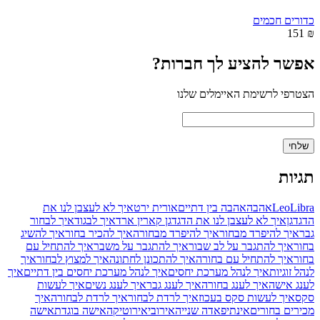
כדורים חכמים
₪ 151
אפשר להציע לך חברות?
הצטרפי לרשימת האיימלים שלנו
תגיות
Libra
Leo
אהבה
אהבה בין דתיים
אורית ירט
איך לא לעצבן לנו את
הדגדגן
איך לא לעצבן לנו את הדגדגן קארין ארד
איך לבגוד
איך לבחור
גבר
איך להיפרד מבחור
איך להיפרד מבחורה
איך להכיר בחור
איך להשיג
בחור
איך להתגבר על לב שבור
איך להתגבר על משבר
איך להתחיל עם
בחור
איך להתחיל עם בחורה
איך להתכונן לחתונה
איך למצוץ לבחור
איך
לנהל זוגיות
איך לנהל מערכת יחסים
איך לנהל מערכת יחסים בין דתיים
איך
לענג אישה
איך לענג בחורה
איך לענג גבר
איך לענג נשים
איך לעשות
סקס
איך לעשות סקס בעכוז
איך לרדת לבחור
איך לרדת לבחורה
איך
מכירים בחורים
אינתיפאדה שנייה
אירובי
אירוטיקה
אישה בוגדת
אישה