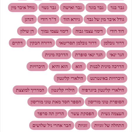
גבר בגד
גבר בוגד
גבר ואישה
גבר נשוי
גודל איבר מין
גודל איבר מין של גבר
גיורא הוד
ד"ר רודי
דגדגן
דוד רודי
דימוי עצמי גבוה
דימוי עצמי נמוך
דן שילון
דרור נובלמן
דרור נובלמן תסריטאי
דרורה חבקין
דתיים
הגר ינאי
הגר ינאי סופרת
הדרכה מינית
הדרכה מינית לבנות
הוא
הוא והיא
היכרויות
היכרויות באינטרנט
הילארי קלינטון
הילארי קלינטון ביוגרפיה
הילרי קלינטון
המדריך למוצצת
הסופרת טוני מוריסון
הספר חסד מאת טוני מוריסון
העצמה נשית
הפסקת עשר
הריון תה סרפד
התחלה של זוגיות
זוגיות
חבר אחרי גיל שלושים