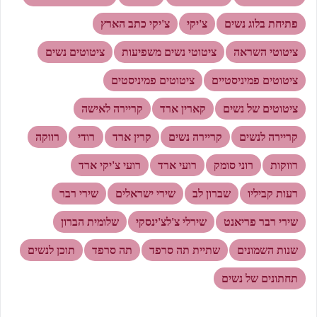
פתיחת בלוג נשים
צ'יקי
צ'יקי כתב הארץ
ציטוטי השראה
ציטוטי נשים משפיעות
ציטוטים נשים
ציטוטים פמיניסטיים
ציטוטים פמיניסטים
ציטוטים של נשים
קארין ארד
קריירה לאישה
קריירה לנשים
קריירה נשים
קרין ארד
רודי
רווקה
רווקות
רוני סומק
רועי ארד
רועי צ'יקי ארד
רעות קביליו
שברון לב
שירי ישראלים
שירי רבר
שירי רבר פריאנט
שירלי צ'לצ'ינסקי
שלומית הברון
שנות השמונים
שתיית תה סרפד
תה סרפד
תוכן לנשים
תחתונים של נשים