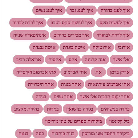
איך לענג בחורה
איך לענג גבר
איך לענג נשים
איך לעשות סקס
איך לעשות סקס בעכוז
איך לרדת לבחור
איך לרדת לבחורה
איך מכירים בחורים
אינתיפאדה שנייה
אירובי
אירוטיקה
אישה בוגדת
אישה נבגדת
אלי אשד
אנה קרנינה
אקס
אקסית
אריאלה רביב
אריק ברמן
את
אתי אברמוב
אתי אברמוב ויקיפדיה
אתי אברמוב עיתונאית
אתר בננות
אתר היכרויות
אתר יקום תרבות אלי אשד
אתר נשים
בגידה
בגידה בנישואים
בגידה בנישואין
בגידות
בחירת מקצוע
ביל קלינטון
ביקורות ספרים על טוני מוריסון
ביקורת החסד טוני מוריסון
בנות כותבות
בננה
בננות