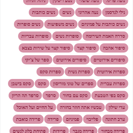
נועה פריגל
נועה שועלי
נטע ריסקין
ניהול זוגיות
נילי לנדסמן
נעה אהרוני
נשים
נשים כותבות
נשים כותבות על פמיניזם
נשים משפיעות
נשים סופרות
סדרה האמת העירומה
סופרות נשים
סופרות עבריות
סיפור אהבה
סיפור קצר
סיפור קצר על שירות בצבא
סיפורים אירוטיים
סיפורים אירוטים
ספר של צ'יקי
ספרות אירוטית
ספרות נשית
ספרות סקס
ספרות עברית
ספרים של טוני מוריסון
סקס
סקס בישבן
סקס בפי הטבעת
סקס עם בחור
סרפד
סרפד תה הריון
עדי שילון
עכשיו אתה חוזר בחזרה
על החיים ועל האוכל
ערב חתונה
פלייבוי
פמיניזם
פרידה
פרידה כואבת
פרידה מבחור
פרידה מגבר
פרידות
פתיחת בלוג לנשים