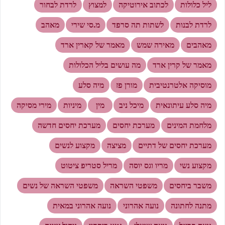
ליל כלולות
לכתוב אירוטיקה
למצוץ
לרדת לבחור
לרדת לבנות
לשתות תה סרפד
מ.סי שירי
מאהב
מאהבים
מאירה שמש
מאמר של קארין ארד
מאמר של קרין ארד
מה עושים בליל הכלולות
מוסיקה אלטרנטיבית
מורן פז
מיה סלע
מיה סלע עיתונאית
מיכל ניב
מין
מיניות
מירי מסיקה
מלחמת המינים
מערכת יחסים
מערכת יחסים חדשה
מערכת יחסים של דתיים
מציצה
מקצוע לנשים
מקצוע נשי
מריו וגס יוסה
מריל סטריפ ציטוט
משבר ביחסים
משפטי השראה
משפטי השראה של נשים
מתנה לחתונה
נועה אהרוני
נועה אהרוני במאית