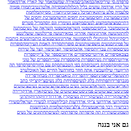
סרפד
מ.סי שירי
מאהב
מאהבים
מאירה שמש
מאמר של קארין ארד
מאמר
של קרין ארד
מה עושים בליל הכלולות
מוסיקה אלטרנטיבית
מורן פז
מיה
סלע
מיה סלע עיתונאית
מיכל ניב
מין
מיניות
מירי מסיקה
מלחמת
המינים
מערכת יחסים
מערכת יחסים חדשה
מערכת יחסים של
דתיים
מציצה
מקצוע לנשים
מקצוע נשי
מריו וגס יוסה
מריל סטריפ
ציטוט
משבר ביחסים
משפטי השראה
משפטי השראה של נשים
מתנה
לחתונה
נועה אהרוני
נועה אהרוני במאית
נועה פריגל
נועה שועלי
נטע
ריסקין
ניהול זוגיות
נילי לנדסמן
נעה אהרוני
נשים
נשים כותבות
נשים כותבות
על פמיניזם
נשים משפיעות
נשים סופרות
סדרה האמת העירומה
סופרות
נשים
סופרות עבריות
סיפור אהבה
סיפור קצר
סיפור קצר על שירות
בצבא
סיפורים אירוטיים
סיפורים אירוטים
ספר של צ'יקי
ספרות
אירוטית
ספרות נשית
ספרות סקס
ספרות עברית
ספרים של טוני
מוריסון
סקס
סקס בישבן
סקס בפי הטבעת
סקס עם בחור
סרפד
סרפד תה
הריון
עדי שילון
עכשיו אתה חוזר בחזרה
על החיים ועל האוכל
ערב
חתונה
פלייבוי
פמיניזם
פרידה
פרידה כואבת
פרידה מבחור
פרידה
מגבר
פרידות
פתיחת בלוג לנשים
פתיחת בלוג נשים
צ'יקי
צ'יקי כתב
הארץ
ציטוטי השראה
ציטוטי נשים משפיעות
ציטוטים נשים
ציטוטים
פמיניסטיים
ציטוטים פמיניסטים
ציטוטים של נשים
קארין ארד
קריירה
לאישה
קריירה לנשים
קריירה נשים
קרין ארד
רודי
רווקה
רווקות
רוני
סומק
רועי ארד
רועי צ'יקי ארד
רעות קביליו
שברון לב
שירי ישראלים
שירי
רבר
שירי רבר פריאנט
שירלי צ'לצ'ינסקי
שלומית הברון
שנות
השמונים
שתיית תה סרפד
תה סרפד
תוכן לנשים
תחתונים של נשים
גם אני בננה