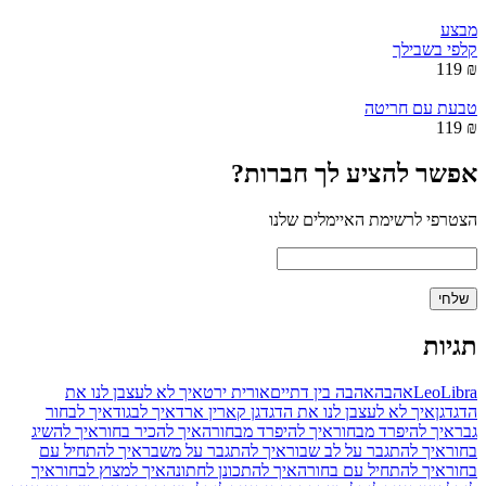
מבצע
קלפי בשבילך
₪ 119
טבעת עם חריטה
₪ 119
אפשר להציע לך חברות?
הצטרפי לרשימת האיימלים שלנו
תגיות
Libra
Leo
אהבה
אהבה בין דתיים
אורית ירט
איך לא לעצבן לנו את
הדגדגן
איך לא לעצבן לנו את הדגדגן קארין ארד
איך לבגוד
איך לבחור
גבר
איך להיפרד מבחור
איך להיפרד מבחורה
איך להכיר בחור
איך להשיג
בחור
איך להתגבר על לב שבור
איך להתגבר על משבר
איך להתחיל עם
בחור
איך להתחיל עם בחורה
איך להתכונן לחתונה
איך למצוץ לבחור
איך