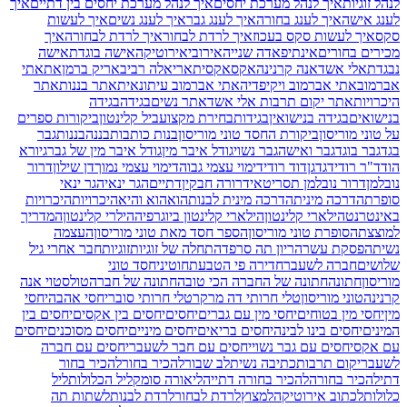
לנהל זוגיות
איך לנהל מערכת יחסים
איך לנהל מערכת יחסים בין דתיים
איך
לענג אישה
איך לענג בחורה
איך לענג גבר
איך לענג נשים
איך לעשות
סקס
איך לעשות סקס בעכוז
איך לרדת לבחור
איך לרדת לבחורה
איך
מכירים בחורים
אינתיפאדה שנייה
אירובי
אירוטיקה
אישה בוגדת
אישה
נבגדת
אלי אשד
אנה קרנינה
אקס
אקסית
אריאלה רביב
אריק ברמן
את
אתי
אברמוב
אתי אברמוב ויקיפדיה
אתי אברמוב עיתונאית
אתר בננות
אתר
היכרויות
אתר יקום תרבות אלי אשד
אתר נשים
בגידה
בגידה
בנישואים
בגידה בנישואין
בגידות
בחירת מקצוע
ביל קלינטון
ביקורות ספרים
על טוני מוריסון
ביקורת החסד טוני מוריסון
בנות כותבות
בננה
בננות
גבר
בגד
גבר בוגד
גבר ואישה
גבר נשוי
גודל איבר מין
גודל איבר מין של גבר
גיורא
הוד
ד"ר רודי
דגדגן
דוד רודי
דימוי עצמי גבוה
דימוי עצמי נמוך
דן שילון
דרור
נובלמן
דרור נובלמן תסריטאי
דרורה חבקין
דתיים
הגר ינאי
הגר ינאי
סופרת
הדרכה מינית
הדרכה מינית לבנות
הוא
הוא והיא
היכרויות
היכרויות
באינטרנט
הילארי קלינטון
הילארי קלינטון ביוגרפיה
הילרי קלינטון
המדריך
למוצצת
הסופרת טוני מוריסון
הספר חסד מאת טוני מוריסון
העצמה
נשית
הפסקת עשר
הריון תה סרפד
התחלה של זוגיות
זוגיות
חבר אחרי גיל
שלושים
חברה לשעבר
חדירה פי הטבעת
חוטיני
חסד טוני
מוריסון
חתונה
חתונה של החברה הכי טובה
חתונה של חברה
טולסטוי אנה
קרנינה
טוני מוריסון
טלי חרותי דה מרקר
טלי חרותי סובר
יחסי אהבה
יחסי
מין
יחסי מין בטוחים
יחסי מין עם גברים
יחסים
יחסים בין אקסים
יחסים בין
המינים
יחסים בינו לבינה
יחסים בריאים
יחסים מיניים
יחסים מסוכנים
יחסים
עם אקס
יחסים עם גבר נשוי
יחסים עם חבר לשעבר
יחסים עם חברה
לשעבר
יקום תרבות
כתיבה נשית
לב שבור
להכיר בחור
להכיר בחור
דתי
להכיר בחורה
להכיר בחורה דתייה
ליאורה סומק
ליל הכלולות
ליל
כלולות
לכתוב אירוטיקה
למצוץ
לרדת לבחור
לרדת לבנות
לשתות תה