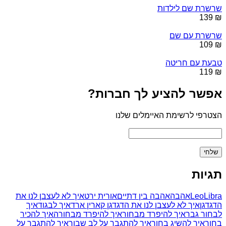
שרשרת שם לילדות
₪ 139
שרשרת עם שם
₪ 109
טבעת עם חריטה
₪ 119
אפשר להציע לך חברות?
הצטרפי לרשימת האיימלים שלנו
תגיות
Libra
Leo
אהבה
אהבה בין דתיים
אורית ירט
איך לא לעצבן לנו את
הדגדגן
איך לא לעצבן לנו את הדגדגן קארין ארד
איך לבגוד
איך
לבחור גבר
איך להיפרד מבחור
איך להיפרד מבחורה
איך להכיר
בחור
איך להשיג בחור
איך להתגבר על לב שבור
איך להתגבר על