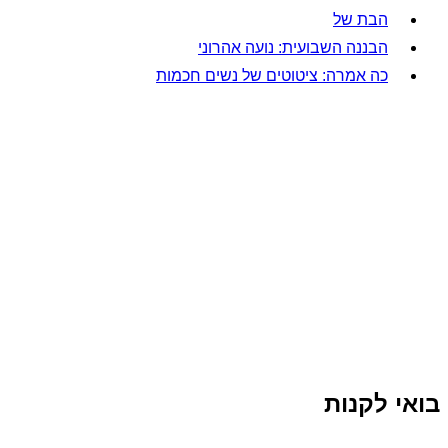
הבת של
הבננה השבועית: נועה אהרוני
כה אמרה: ציטוטים של נשים חכמות
בואי לקנות