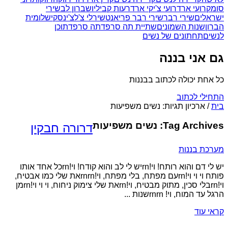
סומק
רועי ארד
רועי צ'יקי ארד
רעות קביליו
שברון לב
שירי
ישראלים
שירי רבר
שירי רבר פריאנט
שירלי צ'לצ'ינסקי
שלומית
הברון
שנות השמונים
שתיית תה סרפד
תה סרפד
תוכן
לנשים
תחתונים של נשים
גם אני בננה
כל אחת יכולה לכתוב בבננות
התחילי לכתוב
בית
/
ארכיון תגיות: נשים משפיעות
Tag Archives:
נשים משפיעות
דרורה חבקין
מערכת בננות
יש לי דם והוא רותח! וי!rnיש לי לב והוא קודח! וי!rnכל אחד אותו
פותח וי וי וי!rnעם מפתח, בלי מפתח, וי!rnrnאת שלי כמו אבטיח,
וי!rnבלי סכין, מתוק מבטיח, וי!rnאת שלי צימוק ניחוח, וי וי וי!rnמן
הרגל עד המוח, וי! rnrnשנות ...
קראי עוד