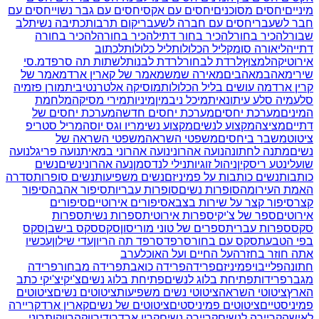
מיניים
יחסים מסוכנים
יחסים עם אקס
יחסים עם גבר נשוי
יחסים עם
חבר לשעבר
יחסים עם חברה לשעבר
יקום תרבות
כתיבה נשית
לב
שבור
להכיר בחור
להכיר בחור דתי
להכיר בחורה
להכיר בחורה
דתייה
ליאורה סומק
ליל הכלולות
ליל כלולות
לכתוב
אירוטיקה
למצוץ
לרדת לבחור
לרדת לבנות
לשתות תה סרפד
מ.סי
שירי
מאהב
מאהבים
מאירה שמש
מאמר של קארין ארד
מאמר של
קרין ארד
מה עושים בליל הכלולות
מוסיקה אלטרנטיבית
מורן פז
מיה
סלע
מיה סלע עיתונאית
מיכל ניב
מין
מיניות
מירי מסיקה
מלחמת
המינים
מערכת יחסים
מערכת יחסים חדשה
מערכת יחסים של
דתיים
מציצה
מקצוע לנשים
מקצוע נשי
מריו וגס יוסה
מריל סטריפ
ציטוט
משבר ביחסים
משפטי השראה
משפטי השראה של
נשים
מתנה לחתונה
נועה אהרוני
נועה אהרוני במאית
נועה פריגל
נועה
שועלי
נטע ריסקין
ניהול זוגיות
נילי לנדסמן
נעה אהרוני
נשים
נשים
כותבות
נשים כותבות על פמיניזם
נשים משפיעות
נשים סופרות
סדרה
האמת העירומה
סופרות נשים
סופרות עבריות
סיפור אהבה
סיפור
קצר
סיפור קצר על שירות בצבא
סיפורים אירוטיים
סיפורים
אירוטים
ספר של צ'יקי
ספרות אירוטית
ספרות נשית
ספרות
סקס
ספרות עברית
ספרים של טוני מוריסון
סקס
סקס בישבן
סקס
בפי הטבעת
סקס עם בחור
סרפד
סרפד תה הריון
עדי שילון
עכשיו
אתה חוזר בחזרה
על החיים ועל האוכל
ערב
חתונה
פלייבוי
פמיניזם
פרידה
פרידה כואבת
פרידה מבחור
פרידה
מגבר
פרידות
פתיחת בלוג לנשים
פתיחת בלוג נשים
צ'יקי
צ'יקי כתב
הארץ
ציטוטי השראה
ציטוטי נשים משפיעות
ציטוטים נשים
ציטוטים
פמיניסטיים
ציטוטים פמיניסטים
ציטוטים של נשים
קארין ארד
קריירה
לאישה
קריירה לנשים
קריירה נשים
קרין ארד
רודי
רווקה
רווקות
רוני