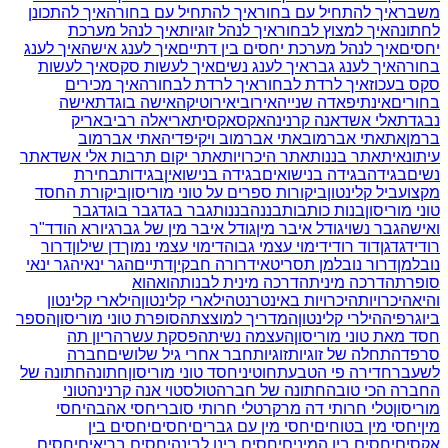
משבר
איך להתחיל עם בחור
איך להתחיל עם בחורה
איך להתכונן
לחתונה
איך למצוץ לבחור
איך לנהל זוגיות
איך לנהל מערכת
יחסים
איך לנהל מערכת יחסים בין דתיים
איך לענג אישה
איך לענג
בחורה
איך לענג גבר
איך לענג נשים
איך לעשות סקס
איך לעשות
סקס בעכוז
איך לרדת לבחור
איך לרדת לבחורה
איך מכירים
בחורים
אינתיפאדה שנייה
אירובי
אירוטיקה
אישה בוגדת
אישה
נבגדת
אלי אשד
אנה קרנינה
אקס
אקסית
אריאלה רביב
אריק
ברמן
את
אתי אברמוב
אתי אברמוב ויקיפדיה
אתי אברמוב
עיתונאית
אתר בננות
אתר היכרויות
אתר יקום תרבות אלי אשד
אתר
נשים
בגידה
בגידה בנישואים
בגידה בנישואין
בגידות
בחירת
מקצוע
ביל קלינטון
ביקורות ספרים על טוני מוריסון
ביקורת החסד
טוני מוריסון
בנות כותבות
בננה
בננות
גבר בגד
גבר בוגד
גבר
ואישה
גבר נשוי
גודל איבר מין
גודל איבר מין של גבר
גיורא הוד
ד"ר
רודי
דגדגן
דוד רודי
דימוי עצמי גבוה
דימוי עצמי נמוך
דן שילון
דרור
נובלמן
דרור נובלמן תסריטאי
דרורה חבקין
דתיים
הגר ינאי
הגר ינאי
סופרת
הדרכה מינית
הדרכה מינית לבנות
הוא
הוא
והיא
היכרויות
היכרויות באינטרנט
הילארי קלינטון
הילארי קלינטון
ביוגרפיה
הילרי קלינטון
המדריך למוצצת
הסופרת טוני מוריסון
הספר
חסד מאת טוני מוריסון
העצמה נשית
הפסקת עשר
הריון תה
סרפד
התחלה של זוגיות
זוגיות
חבר אחרי גיל שלושים
חברה
לשעבר
חדירה פי הטבעת
חוטיני
חסד טוני מוריסון
חתונה
חתונה של
החברה הכי טובה
חתונה של חברה
טולסטוי אנה קרנינה
טוני
מוריסון
טלי חרותי דה מרקר
טלי חרותי סובר
יחסי אהבה
יחסי
מין
יחסי מין בטוחים
יחסי מין עם גברים
יחסים
יחסים בין
אקסים
יחסים בין המינים
יחסים בינו לבינה
יחסים בריאים
יחסים