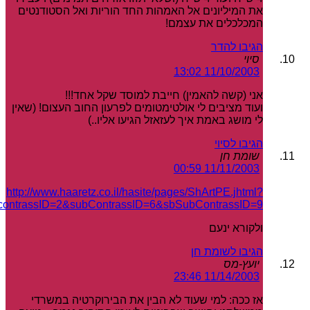
את המיליונים אל האמהות החד הוריות ואל הסטודנטים
המכלכלים את עצמם!
הגיבו להדר
סיוי
11/10/2003 13:02
אני (קשה להאמין) חייבת למוסד שקל אחד!!!
ועוד מציבים לי אולטימטומים לפרעון החוב העצום! (שאין
לי מושג באמת איך לעזאזל הגיעו אליו..)
הגיבו לסיוי
שומת חן
11/11/2003 00:59
http://www.haaretz.co.il/hasite/pages/ShArtPE.jhtml?
ontrassID=2&subContrassID=6&sbSubContrassID=9
ולקורא ינעם
הגיבו לשומת חן
יועץ-מס
11/14/2003 23:46
אז ככה: למי שעוד לא הבין את הבירוקרטיה במשרדי