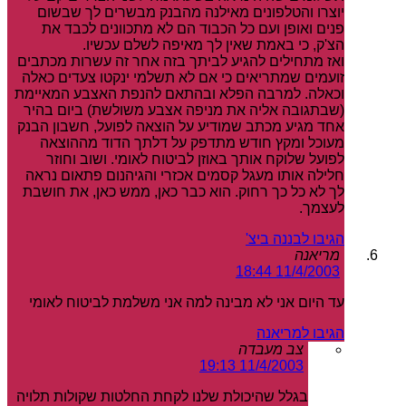
יוצרו והטלפונים מאילנה מהבנק מבשרים לך שבשום
פנים ואופן ועם כל הכבוד הם לא מתכוונים לכבד את
הצ'ק, כי באמת שאין לך מאיפה לשלם עכשיו.
ואז מתחילים להגיע לביתך בזה אחר זה עשרות מכתבים
זועמים שמתריאים כי אם לא תשלמי ינקטו צעדים כאלה
וכאלה. למרבה הפלא ובהתאם להנפת האצבע המאיימת
(שבתגובה אליה את מניפה אצבע משולשת) ביום בהיר
אחד מגיע מכתב שמודיע על הוצאה לפועל, חשבון הבנק
מעוכל ומקץ חודש מתדפק על דלתך הדוד מההוצאה
לפועל שלוקח אותך באוזן לביטוח לאומי. ושוב וחוזר
חלילה אותו מעגל קסמים אכזרי והגיהנום פתאום נראה
לך לא כל כך רחוק. הוא כבר כאן, ממש כאן, את חושבת
לעצמך.
הגיבו לבננה ביצ'
מריאנה
11/4/2003 18:44
עד היום אני לא מבינה למה אני משלמת לביטוח לאומי
הגיבו למריאנה
צב מעבדה
11/4/2003 19:13
בגלל שהיכולת שלנו לקחת החלטות שקולות תלויה