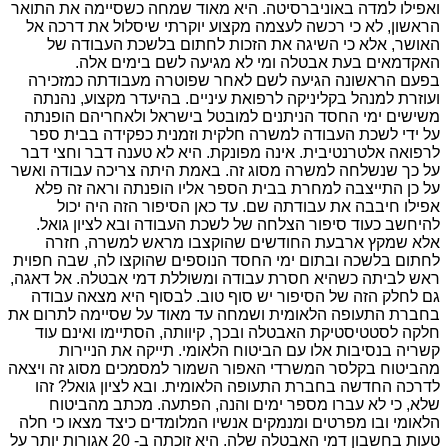
ואפילו למדה באוניברסיטה. היא מאוד שמחה כשסיימה את התואר
הראשון, לא כי רכשה לעצמה מקצוע יוקרתי שיסלול את דרכה אל
האושר, אלא כי השיגה את הזכות לחתום בלשכת העבודה של
האקדמאים בעת אבטלה ומי לא מגיעה לשם בימים אלה.
בפעם הראשונה הגיעה לשם לאחר שפוטרה מעבודתה כמזכירה
ועוזרת למנהל בקליניקה לרפואת עיניים. בהיעדר מקצוע, נהנתה
משישים ימי החסד הניתנים למובטל בישראל ולאחריהם הופנתה
על ידי לשכת העבודה למשרה חלקית וזמנית כפקידה בבית ספר
לרפואה אלטרנטיבית. אינה מפונקת. היא לא טענה דבר וחצי דבר
על כך שנשלחה למשרה מסוג זה. באמת היתה צריכה עבודה ואשר
על כן התייצבה למחרת בבית הספר אליו הופנתה וראה זה פלא
אפילו חיבבה את עבודתה שם. עד כאן הסיפור הזה היה יכול
להיחשב כעוד סיפור הצלחה של לשכת העבודה ובא לציון גואל.
אלא שמקץ ארבעת החודשים שהוקצבו מראש למשרה, חזרה
לחתום בלשכה ובתום ימי החסד הנוספים שהוקצו לה, שבה חפוית
ראש לביתה כשהיא חסרת עבודה ומשוללת דמי אבטלה. אל דאגה,
גם לחלק הזה של הסיפור יש סוף טוב. לבסוף היא מצאה עבודה
בחברת התעופה הלאומית ושמחה עד מאוד על שסיימה לתרום את
חלקה לסטטיסטיקת האבטלה ובכך, קיוותה, הסתיימו ואינם עוד
קשריה בנסיבות אלו עם הביטוח הלאומי. תייקה את הניירות
מהביטוח בקלסר המשרדי האפור השמור למסמכים מסוג זה ויצאה
לדרכה החדשה בחברת התעופה הלאומית. ובא לציון גואל? זהו
שלא, כי לא עברו מספר ימים והנה, הפתעה. מכתב מהביטוח
הלאומי ובו מפרטים ומנמקים אנשיו המלומדים כיצד מצאו כי חלה
טעות בחשבון דמי האבטלה שלה. היא זוכתה ב- 20 אגורות יותר על