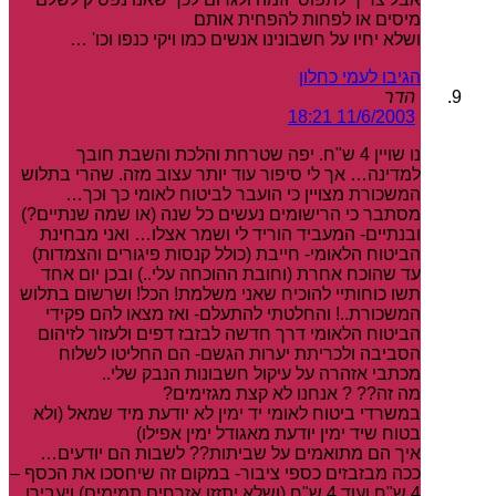
מיסים או לפחות להפחית אותם
ושלא יחיו על חשבונינו אנשים כמו ויקי כנפו וכו' …
הגיבו לעמי כחלון
הדר
11/6/2003 18:21
נו שויין 4 ש"ח. יפה שטרחת והלכת והשבת חובך
למדינה… אך לי סיפור עוד יותר עצוב מזה. שהרי בתלוש
המשכורת מצויין כי הועבר לביטוח לאומי כך וכך…
מסתבר כי הרישומים נעשים כל שנה (או שמה שנתיים?)
ובנתיים- המעביד הוריד לי ושמר אצלו… ואני מבחינת
הביטוח הלאומי- חייבת (כולל קנסות פיגורים והצמדות)
עד שהוכח אחרת (וחובת ההוכחה עלי..) ובכן יום אחד
תשו כוחותיי להוכיח שאני משלמת! הכל! ושרשום בתלוש
המשכורת..! והחלטתי להתעלם- ואז מצאו להם פקידי
הביטוח הלאומי דרך חדשה לבזבז דפים ולעזור לזיהום
הסביבה ולכריתת יערות הגשם- הם החליטו לשלוח
מכתבי אזהרה על עיקול חשבונות הנבק שלי..
מה זה?? ? אנחנו לא קצת מגזימים?
במשרדי ביטוח לאומי יד ימין לא יודעת מיד שמאל (ולא
בטוח שיד ימין יודעת מאגודל ימין אפילו)
איך הם מתואמים על שביתות?? לשבות הם יודעים…
ככה מבזבזים כספי ציבור- במקום זה שיחסכו את הכסף –
4 ש"ח ועוד 4 ש"ח (ושלא יתזזו אזרחים תמימים) ויעבירו