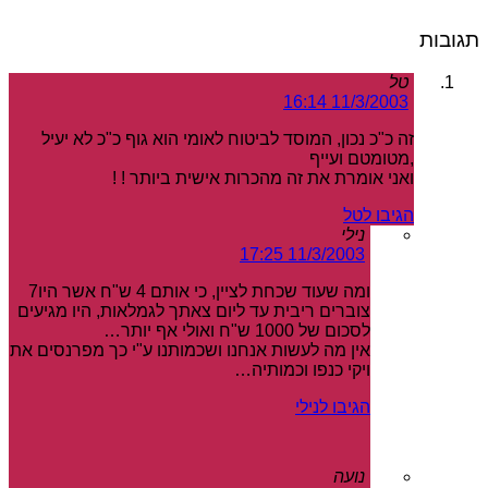
תגובות
טל
11/3/2003 16:14
זה כ"כ נכון, המוסד לביטוח לאומי הוא גוף כ"כ לא יעיל
,מטומטם ועייף
ואני אומרת את זה מהכרות אישית ביותר ! !
הגיבו לטל
נילי
11/3/2003 17:25
ומה שעוד שכחת לציין, כי אותם 4 ש"ח אשר היו7
צוברים ריבית עד ליום צאתך לגמלאות, היו מגיעים
לסכום של 1000 ש"ח ואולי אף יותר…
אין מה לעשות אנחנו ושכמותנו ע"י כך מפרנסים את
ויקי כנפו וכמותיה…
הגיבו לנילי
נועה