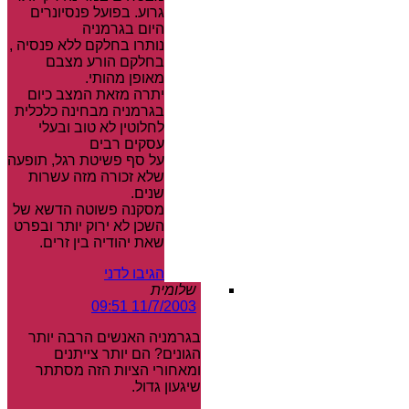
גרוע. בפועל פנסיונרים
היום בגרמניה
נותרו בחלקם ללא פנסיה ,
בחלקם הורע מצבם
מאופן מהותי.
יתרה מזאת המצב כיום
בגרמניה מבחינה כלכלית
לחלוטין לא טוב ובעלי
עסקים רבים
על סף פשיטת רגל, תופעה
שלא זכורה מזה עשרות
שנים.
מסקנה פשוטה הדשא של
השכן לא ירוק יותר ובפרט
שאת יהודיה בין זרים.
הגיבו לדני
שלומית
11/7/2003 09:51
בגרמניה האנשים הרבה יותר
הגונים? הם יותר צייתנים
ומאחורי הציות הזה מסתתר
שיגעון גדול.