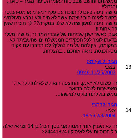
ממשלתנו וחושב שבביטוח לאומי הסיפור נגמר – טועה.
ובגדול!!!
מישהו ניסה פעם להתווכח עם פקידי מע"מ או מס-הכנסה
בקשר לאיזה חוב שצמח אשר לא היה ולא נברא מעולם??
מישהו ניסה לטעון שזה לא שלו, במקרה?? לך תוכיח שאין
לך אחות!!!
אגב, כאשר ישנן שביתות של עובדי המדינה, מישהו מעלה
בדעתו לומר לכל הפקידים הממשלתיים שהשביתה לא
במקומה, ואין להם על מה להלין? לכו תדברו עם פקידי
מס-הכנסה, נראה אותכם…בהצלחה.
הגיבו ליועץ-מס
במבי
11/25/2003 09:49
זה פשוט לא ייאמן. והחוצפה הזאת שלא לתת לך את
האפשרות לשלם בדואר.
ממש בא לתת בוקס למישהו…
הגיבו לבמבי
אליה
2/3/2004 18:56
זה לא מעניין אותי האמת אני בסך הכול בן 14 ווצי אז יאלה
כול הכוסיות עלי לאיסיקיו 324441824