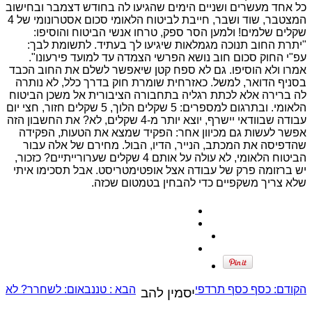
כל אחד מעשרים ושניים הימים שהגיעו לה בחודש דצמבר ובחישוב
המצטבר, שוד ושבר, חייבת לביטוח הלאומי סכום אסטרונומי של 4
שקלים שלמים! ולמען הסר ספק, טרחו אנשי הביטוח והוסיפו:
"יתרת החוב תנוכה מגמלאות שיגיעו לך בעתיד. לתשומת לבך:
עפ"י החוק סכום חוב נושא הפרשי הצמדה עד למועד פירעונו".
אמרו ולא הוסיפו. גם לא ספח קטן שיאפשר לשלם את החוב הכבד
בסניף הדואר, למשל. כאזרחית שומרת חוק בדרך כלל, לא נותרה
לה ברירה אלא לכתת רגליה בתחבורה הציבורית אל משכן הביטוח
הלאומי. ובתרגום למספרים: 5 שקלים הלוך, 5 שקלים חזור, חצי יום
עבודה שבוודאי יישרף, יוצא יותר מ-4 שקלים, לא? את החשבון הזה
אפשר לעשות גם מכיוון אחר: הפקיד שמצא את הטעות, הפקידה
שהדפיסה את המכתב, הנייר, הדיו, הבול. מחירם של אלה עבור
הביטוח הלאומי, לא עולה על אותם 4 שקלים שערורייתיים? כזכור,
יש ברזומה פרק של עבודה אצל אופטימטריסט. אבל תסכימו איתי
שלא צריך משקפיים כדי להבחין בטמטום שכזה.
הקודם:
כסף כסף תרדפי
הבא :
טננבאום: לשחרר? לא
יסמין להב