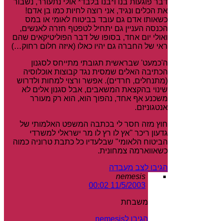
דבר פוגעות בנו ו*בנו בלבד* אולי נתעורר, נשבור
את הכלים ונגיד, אני רוצה לחיות כמו בן אדם!
כשאותו אדם גם עובד בביטוח לאומי או במס
הכנסה העניין גם יתחיל לטפטף חזרה לאנשים,
ואולי יום אחד, בסופו של דבר הפוליטיקאים שהם
ראי של החברה גם יהיו כאלו (איזה חלום רחוק…)
ה'כמעט' שבראשית תגובתי מתייחס לסגנון
הכתיבה האלים שמסית נגד קבוצות אוכלוסיה
(מתנחלים, חרדים). אפשר ורצוי למחות ולדרוש
שינוי בהקצאת המשאבים, אבל סגנון אלים לא
משכנע אף אחד, נהפוך הוא, הוא רק מעורר
אנטגוניזם.
חוץ מזה חסר לי בכתבה המשפט האלמותי של
גדעון ריכר "אץ לו רץ לו מר ישראלי למשרדי
הביטוח הלאומי" שבלעדיו כל כתבת טרוניה כמוה
כשאווארמה צמחונית.
הגיבו לצב מעבדה
nemesis
11/5/2003 00:02
משבחת
הגיבו לnemesis