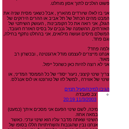
פשוט הולכים לתוך אסון מוחלט.
אני בז לאלו שיורדים מהארץ , אבל כשאני מסית שניה את
המבט מהים הכחול של תל אביב או ההרים הירוקים של
הגולן, אני רואה את כל הקומבינות , העושק השיתטי של
האזרחים, ההשמנה של גנבים על בסיס האזרח העובד,
המשלם מיסים ועושה מילואים, אני בהחלט נתקף בחילה,
וגם פחד.
ולמה פחד?
אנחנו מייצרים לעצמנו מודל ארגנטינה , ובכשרון רב
מאוד.
אני לא רוצה להיות כאן כשהכל ייפול.
צריך שינוי קיצוני, ניעור יסודי של כל הממסד המדיני, או
שינוי של אווירה , למשל לזו של טורונטו או לוס אנג'לס.
הגיבו למיכה/פעיל תנזים
צב מעבדה
11/3/2003 20:19
מיכה, לשם שינוי הפעם אני מסכים איתך (כמעט)
במאה אחוז.
השינוי שאתה מדבר עליו הוא שינוי ערכי. כאשר
אנחנו נבין שהגנבות והשחיתויות הללו בסופו של