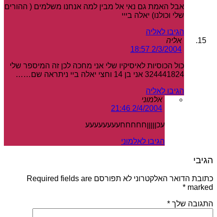
אבל האמת גם נאי אל מבין למה אנחנו משלמים ( ההורים
שלי וכולנו) יאלה בייי
הגיבו לאליה
אליה
2/3/2004 18:57
כול הכוסיות לאיסיקיו שלי אני מחכה לכן זה המיספר שלי
324441824 אני בן 14 וחצי יאלה ביי ניתראה שם……
הגיבו לאליה
אלמוני
2/4/2004 21:46
עכןןןןןחחחחחעעעעעעעע
הגיבו לאלמוני
הגיבי
כתובת הדואר האלקטרוני לא תפורסם Required fields are
*
marked
התגובה שלך
*