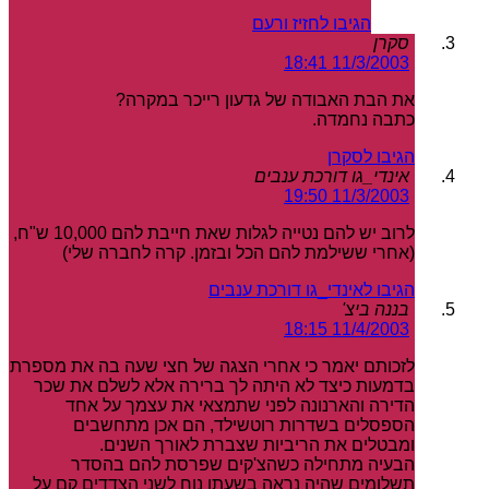
הגיבו לחזיז ורעם
סקרן
11/3/2003 18:41
את הבת האבודה של גדעון רייכר במקרה?
כתבה נחמדה.
הגיבו לסקרן
אינדי_גו דורכת ענבים
11/3/2003 19:50
לרוב יש להם נטייה לגלות שאת חייבת להם 10,000 ש"ח,
(אחרי ששילמת להם הכל ובזמן. קרה לחברה שלי)
הגיבו לאינדי_גו דורכת ענבים
בננה ביצ'
11/4/2003 18:15
לזכותם יאמר כי אחרי הצגה של חצי שעה בה את מספרת
בדמעות כיצד לא היתה לך ברירה אלא לשלם את שכר
הדירה והארנונה לפני שתמצאי את עצמך על אחד
הספסלים בשדרות רוטשילד, הם אכן מתחשבים
ומבטלים את הריביות שצברת לאורך השנים.
הבעיה מתחילה כשהצ'קים שפרסת להם בהסדר
תשלומים שהיה נראה בשעתו נוח לשני הצדדים קם על