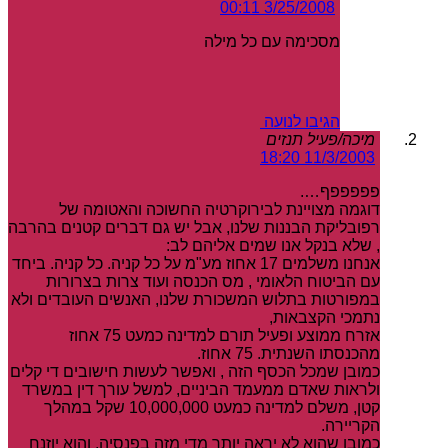
3/25/2008 00:11
מסכימה עם כל מילה
הגיבו לנועה
מיכה/פעיל תנזים
11/3/2003 18:20
פפפפפף….
דוגמה מצויינת לבירוקרטיה החשוכה והאטומה של
רפובליקת הבננות שלנו, אבל יש גם דברים קטנים בהרבה
, שלא בנקל אנו שמים אליהם לב:
אנחנו משלמים 17 אחוז מע"מ על כל קניה. כל קניה. ביחד
עם הביטוח הלאומי , מס הכנסה ועוד צרות בצרורות
במפורטות בתלוש המשכורת שלנו, האנשים העובדים ולא
נתמכי הקצבאות,
אזרח ממוצע ופעיל תורם למדינה כמעט 75 אחוז
מהכנסתו השנתית. 75 אחוז.
כמובן שמכל הכסף הזה , ואפשר לעשות חישובים די קלים
ולראות שאדם ממעמד הביניים, למשל עורך דין במשרד
קטן, משלם למדינה כמעט 10,000,000 שקל במהלך
הקריירה.
כמובן שהוא לא יראה יותר מדי מזה בפנסיה, והוא יוזנח