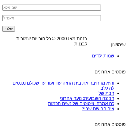
בננות מאז
2000
© כל הזכויות שמורות
לבננות
שימושון
שמות ילדים
פוסטים אחרונים
והיא מרחיבה את בית החזה עוד ועוד עד שכולם נכנסים
לה ללב
הבת של
הבננה השבועית: נועה אהרוני
כה אמרה: ציטוטים של נשים חכמות
איה הבושם שבי?
פוסטים אחרונים