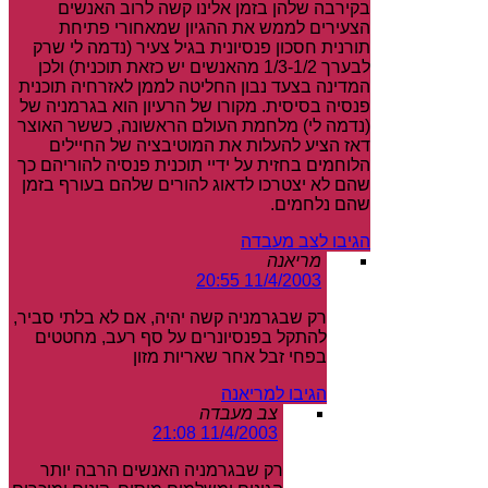
בקירבה שלהן בזמן אלינו קשה לרוב האנשים
הצעירים לממש את ההגיון שמאחורי פתיחת
תורנית חסכון פנסיונית בגיל צעיר (נדמה לי שרק
לבערך 1/3-1/2 מהאנשים יש כזאת תוכנית) ולכן
המדינה בצעד נבון החליטה לממן לאזרחיה תוכנית
פנסיה בסיסית. מקורו של הרעיון הוא בגרמניה של
(נדמה לי) מלחמת העולם הראשונה, כששר האוצר
דאז הציע להעלות את המוטיבציה של החיילים
הלוחמים בחזית על ידיי תוכנית פנסיה להוריהם כך
שהם לא יצטרכו לדאוג להורים שלהם בעורף בזמן
שהם נלחמים.
הגיבו לצב מעבדה
מריאנה
11/4/2003 20:55
רק שבגרמניה קשה יהיה, אם לא בלתי סביר,
להתקל בפנסיונרים על סף רעב, מחטטים
בפחי זבל אחר שאריות מזון
הגיבו למריאנה
צב מעבדה
11/4/2003 21:08
רק שבגרמניה האנשים הרבה יותר