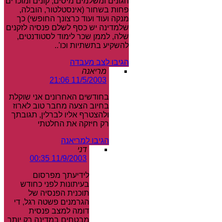
הגונים ומשלמים מיסים, קונים ומוכרים
פחות בשחור (אינסטלטור, הובלה,
מנקה ועוד ועוד כרצונך החופשי) כך
שלמדינה יש כסף לשלם פנסיה לזקנים
שלה, לממן שכר לימוד לסטודנטים,
להשקיע בתשתיות וכו'..
הגיבו לצב מעבדה
מריאנה
11/5/2003 21:06
בחודשים האחרונים אני שוקלת
בחיוב הצעה מחבר טוב לארוז
ולהצטרף אליו לברלין, תגובתך
רק חיזקה את החלטתי
הגיבו למריאנה
דני
11/9/2003 00:35
לידיעתך מפרסום
בעיתונות לפני כחודש
תוכנית הפנסיה של
הגרמנים פשטה רגל, די
דומה למצב פנסית
מבטחים במדינה רק יותר