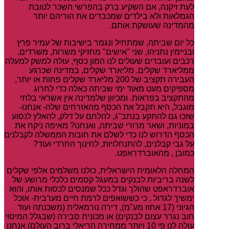
לעת זיקנה, אם השקיע ברק בהפרשי השכר לטובת
הגמלאות ולא בילדים שמכבדים את הוריהם יותר
מהמדינה שעושקת אותם.
כל יום שביתה, שמתחיל ונגמר בישיבות של עמיר פרץ
ובניימין נתניהו, שני "אישים" מחזיקי משרות, משרדים,
רכבים ועובדים שעולים לנו המון כסף, עולה למשק למעלה
ממליארד שקלים. מליארד שקלים, במדינה שכרגע
העבירה תקציב של 200 מליארד שקלים פחות או יותר,
מספיקים מעט מאוד ימי שביתה כאלה כדי לחרוג
מהתקציב בפראות. ומכיוון שלמדינה אין אשראי בלתי
מוגבל, היא תקבל את הכסף מהאזרחים שלה- אנחנו-
שזכו גם להתקע בנתב"ג, להלחם על דלק, להאלץ לנסוע
במוניות, ושאר מרורי שביתה, ואנחנו? מאיפה ניקח את
הכסף הדרוש לנו כדי לשלם את חובות הממשלה לקבלנים
על גבי קבלנים, להתנחלויות, לחינוך החרדי ועוד?
כמובן , מהאוברדראפט.
המחלה הלאומית הישראלית, כולנו משלמים אלפי שקלים
לשנה בריביות לבנקים במעגל קסמים כלכלי מרושע של
אוברדראפט שהולך וגדל ככל שמנסים לכסות אותו, והוא
ימשיך לגדול , כי כששואפים לרמת חיים מערבית- אוכל
הגיוני (17 אחוז מע"מ), דירה נורמאלית (משכנתה ועוד
חוב נגרר עצום לבנקים) או מכונית סבירה (שבגלל המיסוי
עולה לנו פי 10 ויותר ממחירה הריאלי ברוב העולם) אנחנו