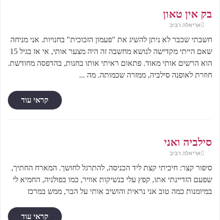
בק אין טאון
אריאלה רביב
חשבתי שכבר לא ניתן להשיג את "פעמון הזכוכית" בחנויות. אני מניחה
שאם הייתי מקדישה לנושא מחשבה זה היה מצער אותי, אי אז בגיל 15
הוא הרשים אותי מאוד. פתאום ראיתי אותו בחנות, בהדפסה מחודשת.
חוזרת לאופנה סילביה, ממזרה שכמותה. מה ...
קראי עוד
סילביה ואני
אריאלה רביב
סיפור קצר: חיכיתי קצת ליד הכניסה, להתרגל לחושך. המארח החתיך,
שפעם הזדיינתי אתו, קפץ עלי בנשיקות אוויר, כמו בפולניה, החמיא לי
במיומנות כמה טוב אני נראית והושיב אותי על הבר, ממש במרכז
קראי עוד