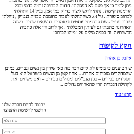
זאת.... מגיל 10, כשקיבלתי את היומן האישי הראשון שלי, אני כותבת.
ניתן לומר כי אף פעם לא הפסקתי. חדוות הכתיבה זרמה בדמי ובכל
הזדמנות קיימת , נתתי לרגש ליצור בדיוק כמו אמן. בגיל 14 התחלתי
לכתוב סיפורת . גיל 23 כשהתחלתי לעבוד כתומכת טכנית בנטויזן , ניהלתי
פורום פנימי - שם פרסמתי פוסטים ומאמרים בנושאים שונים. בשנה
האחרונה כתבתי גם לעיתון המכללתי , אך לרוב היו אלה כתבות
חדשותיות. זה בכמה מילים על "מיהו הכותב".
הקץ לקיפוח
איזבל בן אהרון
ש הטוענים כי בימינו לא קיים דבר כזה כאי שיויון בין נשים וגברים. כמובן
שהמחקרים מוכיחים אחרת… אחוז קטן מן הנשים בישראל הוא בעל
תפקידים בכירים – כגון מנכ"לים ומנהלים בכירים – ואם משווים זאת
לקהילה הגברית הרי שהאחוזים גדולים ...
קראי עוד
רוצה להיות חברה שלנו?
הרשמי לרשימת התפוצה