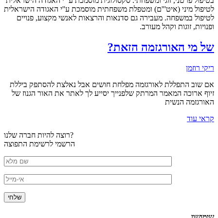
בטיפול פרטני, זוגי ומשפחתי. סקסולוגית מוסמכת ע'''י האגודה הישראלית
לטיפול מיני (איט'''ם) ומטפלת משפחתית מוסמכת ע''י האגודה הישראלית
לטיפול במשפחה. מעבירה גם סדנאות והרצאות לאנשי מקצוע, פנויים
ופנויות, זוגות וקהל מעורב.
של מי האורגזמה הזאת?
ריקי רוזמן
אם שוב התפללת לאורגזמה מפלחת חושים אבל נאלצת להסתפק ביללת
זיוף ארוכה המאמר המרתק שלפנייך יסייע לך לאתר את האור הגנוז של
האורגזמה הנשית
קראי עוד
רוצה להיות חברה שלנו?
הרשמי לרשימת התפוצה
שימושון