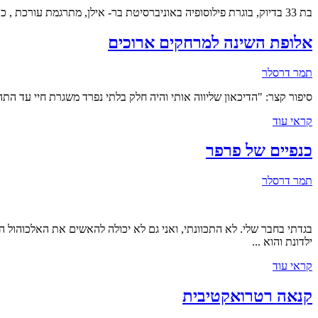
בת 33 בדיוק, בוגרת פילוסופיה באוניברסיטת בר- אילן, מתרגמת עורכת , כותבת , משתדלת להיות גדולה ואחראית, מגדלת חתולים, כלבה וארנבת.
אלופת השינה למרחקים ארוכים
תמר דרסלר
סיפור קצר: "הדיכאון שליווה אותי והיה חלק בלתי נפרד משגרת חיי עד התה
קראי עוד
כנפיים של פרפר
תמר דרסלר
בגדתי בחבר שלי. לא התכוונתי, ואני גם לא יכולה להאשים את האלכוהול ה
ילדונת והוא ...
קראי עוד
קנאה רטרואקטיבית