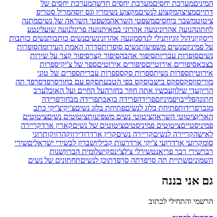
המינים
מערכת יחסים
מערכת יחסים חדשה
מערכת יחסים של
דתיים
מציצה
מקצוע לנשים
מקצוע נשי
מריו וגס יוסה
מריל סטריפ
ציטוט
משבר ביחסים
משפטי השראה
משפטי השראה של נשים
מתנה
לחתונה
נועה אהרוני
נועה אהרוני במאית
נועה פריגל
נועה שועלי
נטע
ריסקין
ניהול זוגיות
נילי לנדסמן
נעה אהרוני
נשים
נשים כותבות
נשים כותבות
על פמיניזם
נשים משפיעות
נשים סופרות
סדרה האמת העירומה
סופרות
נשים
סופרות עבריות
סיפור אהבה
סיפור קצר
סיפור קצר על שירות
בצבא
סיפורים אירוטיים
סיפורים אירוטים
ספר של צ'יקי
ספרות
אירוטית
ספרות נשית
ספרות סקס
ספרות עברית
ספרים של טוני
מוריסון
סקס
סקס בישבן
סקס בפי הטבעת
סקס עם בחור
סרפד
סרפד תה
הריון
עדי שילון
עכשיו אתה חוזר בחזרה
על החיים ועל האוכל
ערב
חתונה
פלייבוי
פמיניזם
פרידה
פרידה כואבת
פרידה מבחור
פרידה
מגבר
פרידות
פתיחת בלוג לנשים
פתיחת בלוג נשים
צ'יקי
צ'יקי כתב
הארץ
ציטוטי השראה
ציטוטי נשים משפיעות
ציטוטים נשים
ציטוטים
פמיניסטיים
ציטוטים פמיניסטים
ציטוטים של נשים
קארין ארד
קריירה
לאישה
קריירה לנשים
קריירה נשים
קרין ארד
רודי
רווקה
רווקות
רוני
סומק
רועי ארד
רועי צ'יקי ארד
רעות קביליו
שברון לב
שירי ישראלים
שירי
רבר
שירי רבר פריאנט
שירלי צ'לצ'ינסקי
שלומית הברון
שנות
השמונים
שתיית תה סרפד
תה סרפד
תוכן לנשים
תחתונים של נשים
גם אני בננה
הרשמי והתחילי לכתוב