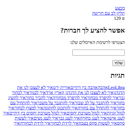
מבצע
תליון לב עם חריטה
₪ 129
אפשר להציע לך חברות?
הצטרפי לרשימת האיימלים שלנו
תגיות
Libra
Leo
אהבה
אהבה בין דתיים
אורית ירט
איך לא לעצבן לנו את
הדגדגן
איך לא לעצבן לנו את הדגדגן קארין ארד
איך לבגוד
איך לבחור
גבר
איך להיפרד מבחור
איך להיפרד מבחורה
איך להכיר בחור
איך להשיג
בחור
איך להתגבר על לב שבור
איך להתגבר על משבר
איך להתחיל עם
בחור
איך להתחיל עם בחורה
איך להתכונן לחתונה
איך למצוץ לבחור
איך
לנהל זוגיות
איך לנהל מערכת יחסים
איך לנהל מערכת יחסים בין דתיים
איך
לענג אישה
איך לענג בחורה
איך לענג גבר
איך לענג נשים
איך לעשות
סקס
איך לעשות סקס בעכוז
איך לרדת לבחור
איך לרדת לבחורה
איך