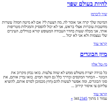
לחיות בעולם שפוי
שיר ליברמן
המיטה שלך קרה אני אומר לה, מה הצעת לי? אם לא מיטה חמה? עשרות
מחשבות עוברות אצלי בראש, אני לא יכול להפסיק והמגילות מטריפות
אותי, אני מבלה שעות בחדר העבודה המעופש קורא בגווילים, העיניים
שלי נעצמות ולא אני לא יכול ...
קראי עוד
מיון הבוגדים
מי-טל אלון
כל בגידה יוצרת משולש ממש לא שווה צלעות. בואו נבחן מקרוב את
הבוגד – הבחור המקסים ובדרך כלל גם השה תמים. בואו נמיין אותם, את
סוגי הבוגדים, ומה אפשר לעשות להם (חוץ מכמובן לסרס אותם, להוציא
עליהם צו איסור קירוב ...
קראי עוד
עמוד 1 מתוך 34
5
4
3
2
1
»