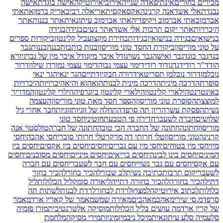
מכירים בחורים
אינתיפאדה שנייה
אירובי
אירוטיקה
אישה בוגדת
אישה
נבגדת
אלי אשד
אנה קרנינה
אקס
אקסית
אריאלה רביב
אריק ברמן
את
אתי
אברמוב
אתי אברמוב ויקיפדיה
אתי אברמוב עיתונאית
אתר בננות
אתר
היכרויות
אתר יקום תרבות אלי אשד
אתר נשים
בגידה
בגידה
בנישואים
בגידה בנישואין
בגידות
בחירת מקצוע
ביל קלינטון
ביקורות ספרים
על טוני מוריסון
ביקורת החסד טוני מוריסון
בנות כותבות
בננה
בננות
גבר
בגד
גבר בוגד
גבר ואישה
גבר נשוי
גודל איבר מין
גודל איבר מין של גבר
גיורא
הוד
ד"ר רודי
דגדגן
דוד רודי
דימוי עצמי גבוה
דימוי עצמי נמוך
דן שילון
דרור
נובלמן
דרור נובלמן תסריטאי
דרורה חבקין
דתיים
הגר ינאי
הגר ינאי
סופרת
הדרכה מינית
הדרכה מינית לבנות
הוא
הוא והיא
היכרויות
היכרויות
באינטרנט
הילארי קלינטון
הילארי קלינטון ביוגרפיה
הילרי קלינטון
המדריך
למוצצת
הסופרת טוני מוריסון
הספר חסד מאת טוני מוריסון
העצמה
נשית
הפסקת עשר
הריון תה סרפד
התחלה של זוגיות
זוגיות
חבר אחרי גיל
שלושים
חברה לשעבר
חדירה פי הטבעת
חוטיני
חסד טוני
מוריסון
חתונה
חתונה של החברה הכי טובה
חתונה של חברה
טולסטוי אנה
קרנינה
טוני מוריסון
טלי חרותי דה מרקר
טלי חרותי סובר
יחסי אהבה
יחסי
מין
יחסי מין בטוחים
יחסי מין עם גברים
יחסים
יחסים בין אקסים
יחסים בין
המינים
יחסים בינו לבינה
יחסים בריאים
יחסים מיניים
יחסים מסוכנים
יחסים
עם אקס
יחסים עם גבר נשוי
יחסים עם חבר לשעבר
יחסים עם חברה
לשעבר
יקום תרבות
כתיבה נשית
לב שבור
להכיר בחור
להכיר בחור
דתי
להכיר בחורה
להכיר בחורה דתייה
ליאורה סומק
ליל הכלולות
ליל
כלולות
לכתוב אירוטיקה
למצוץ
לרדת לבחור
לרדת לבנות
לשתות תה
סרפד
מ.סי שירי
מאהב
מאהבים
מאירה שמש
מאמר של קארין ארד
מאמר
של קרין ארד
מה עושים בליל הכלולות
מוסיקה אלטרנטיבית
מורן פז
מיה
סלע
מיה סלע עיתונאית
מיכל ניב
מין
מיניות
מירי מסיקה
מלחמת