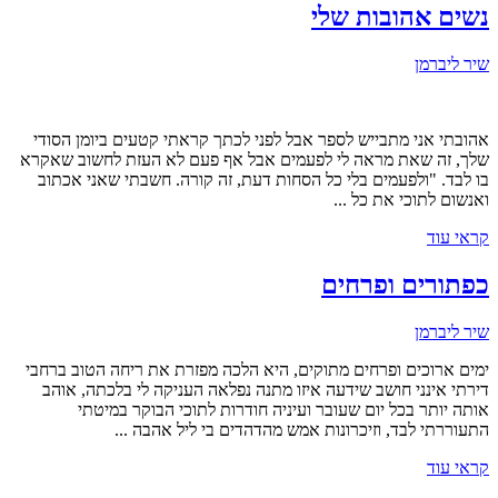
נשים אהובות שלי
שיר ליברמן
אהובתי אני מתבייש לספר אבל לפני לכתך קראתי קטעים ביומן הסודי
שלך, זה שאת מראה לי לפעמים אבל אף פעם לא העזת לחשוב שאקרא
בו לבד. "ולפעמים בלי כל הסחות דעת, זה קורה. חשבתי שאני אכתוב
ואנשום לתוכי את כל ...
קראי עוד
כפתורים ופרחים
שיר ליברמן
ימים ארוכים ופרחים מתוקים, היא הלכה מפזרת את ריחה הטוב ברחבי
דירתי אינני חושב שידעה איזו מתנה נפלאה העניקה לי בלכתה, אוהב
אותה יותר בכל יום שעובר ועיניה חודרות לתוכי הבוקר במיטתי
התעוררתי לבד, וזיכרונות אמש מהדהדים בי ליל אהבה ...
קראי עוד