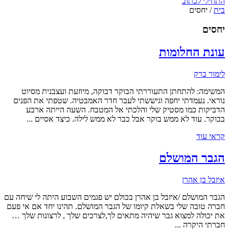
התחילי לכתוב
בית
/
יחסים
יחסים
עונת החלומות
לימור ברק
המשימה: להתחתן התעוררתי הבוקר דבוקה, מיוזעת ועצבנית מסיוט
נוראי. נעמדתי יחפה וגיששתי לעבר חדר האמבטיה. שטפתי את הפנים
הדביקות כמו מסטיק שלי והלכתי אל המטבח. השעה הייתה ארבע
בבוקר. עוד לא ממש בוקר אבל כבר לא ממש לילה. כיצד אסיים ...
קראי עוד
הגבר המושלם
איזבל בן אהרן
הגבר המושלם /איזבל בן אהרן בכולם יש פגמים השבוע היתה לי שיחה עם
חברה טובה שלי בשאלת קיומו של הגבר המושלם. תהינו יחד אם אי פעם
את יכולה למצוא גבר שיהיה מתאים לך,לצרכים שלך , לרצונות שלך …
חברתי היקרה ...