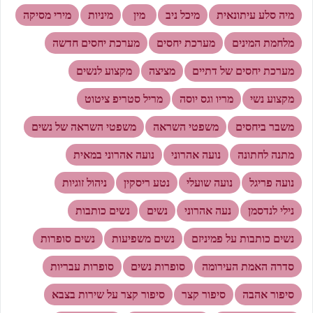
מיה סלע עיתונאית
מיכל ניב
מין
מיניות
מירי מסיקה
מלחמת המינים
מערכת יחסים
מערכת יחסים חדשה
מערכת יחסים של דתיים
מציצה
מקצוע לנשים
מקצוע נשי
מריו וגס יוסה
מריל סטריפ ציטוט
משבר ביחסים
משפטי השראה
משפטי השראה של נשים
מתנה לחתונה
נועה אהרוני
נועה אהרוני במאית
נועה פריגל
נועה שועלי
נטע ריסקין
ניהול זוגיות
נילי לנדסמן
נעה אהרוני
נשים
נשים כותבות
נשים כותבות על פמיניזם
נשים משפיעות
נשים סופרות
סדרה האמת העירומה
סופרות נשים
סופרות עבריות
סיפור אהבה
סיפור קצר
סיפור קצר על שירות בצבא