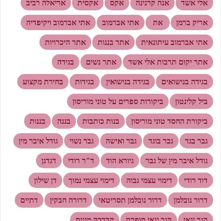
אלי אשד
אנה קרנינה
אקס
אקסית
אריאלה רביב
אריק ברמן
את
אתי אברמוב
אתי אברמוב ויקיפדיה
אתי אברמוב עיתונאית
אתר בננות
אתר היכרויות
אתר יקום תרבות אלי אשד
אתר נשים
בגידה
בגידה בנישואים
בגידה בנישואין
בגידות
בחירת מקצוע
ביל קלינטון
ביקורות ספרים על טוני מוריסון
ביקורת החסד טוני מוריסון
בנות כותבות
בננה
בננות
גבר בגד
גבר בוגד
גבר ואישה
גבר נשוי
גודל איבר מין
גודל איבר מין של גבר
גיורא הוד
ד"ר רודי
דגדגן
דוד רודי
דימוי עצמי גבוה
דימוי עצמי נמוך
דן שילון
דרור נובלמן
דרור נובלמן תסריטאי
דרורה חבקין
דתיים
הגר ינאי
הגר ינאי סופרת
הדרכה מינית