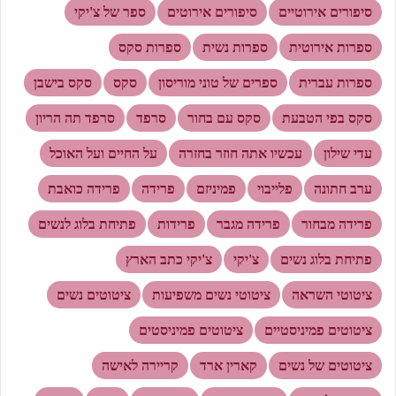
סיפורים אירוטיים
סיפורים אירוטים
ספר של צ'יקי
ספרות אירוטית
ספרות נשית
ספרות סקס
ספרות עברית
ספרים של טוני מוריסון
סקס
סקס בישבן
סקס בפי הטבעת
סקס עם בחור
סרפד
סרפד תה הריון
עדי שילון
עכשיו אתה חוזר בחזרה
על החיים ועל האוכל
ערב חתונה
פלייבוי
פמיניזם
פרידה
פרידה כואבת
פרידה מבחור
פרידה מגבר
פרידות
פתיחת בלוג לנשים
פתיחת בלוג נשים
צ'יקי
צ'יקי כתב הארץ
ציטוטי השראה
ציטוטי נשים משפיעות
ציטוטים נשים
ציטוטים פמיניסטיים
ציטוטים פמיניסטים
ציטוטים של נשים
קארין ארד
קריירה לאישה