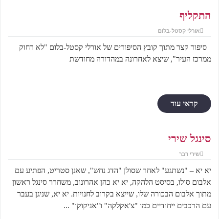
התקליף
אורלי קסטל-בלום
סיפור קצר מתוך קובץ הסיפורים של אורלי קסטל-בלום "לא רחוק
ממרכז העיר", שיצא לאחרונה במהדורה מחודשת
קראי עוד
סינגל שירי
שירי רבר
יא יא – "נשתגע" לאחר שסולן "הדג נחש", שאנן סטריט, הפתיע עם
אלבום סולו, בסיסט הלהקה, יא יא כהן אהרונוב, משחרר סינגל ראשון
מתוך אלבום הבכורה שלו, שייצא בקרוב לחנויות. יא יא, שניגן בעבר
עם הרכבים ייחודיים כמו "צ'אקלקה" ו"אניקוקו" ...