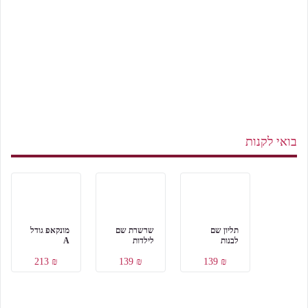
בואי לקנות
תליון שם
שרשרת שם
מונקאפ גודל
לבנות
לילדות
A
₪ 213
₪ 139
₪ 139