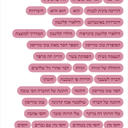
הדרכה מינית לבנות
הוא
הוא והיא
היכרויות
היכרויות באינטרנט
הילארי קלינטון
הילארי קלינטון ביוגרפיה
הילרי קלינטון
המדריך למוצצת
הסופרת טוני מוריסון
הספר חסד מאת טוני מוריסון
העצמה נשית
הפסקת עשר
הריון תה סרפד
התחלה של זוגיות
זוגיות
חבר אחרי גיל שלושים
חברה לשעבר
חדירה פי הטבעת
חוטיני
חסד טוני מוריסון
חתונה
חתונה של החברה הכי טובה
חתונה של חברה
טולסטוי אנה קרנינה
טוני מוריסון
טלי חרותי דה מרקר
טלי חרותי סובר
יחסי אהבה
יחסי מין
יחסי מין בטוחים
יחסי מין עם גברים
יחסים