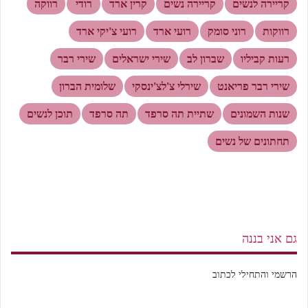
קריירה לנשים
קריירה נשים
קרין ארד
רודי
רווקה
רווקות
רוני סומק
רועי ארד
רועי צ'יקי ארד
רעות קביליו
שברון לב
שירי ישראלים
שירי רבר
שירי רבר פריאנט
שירלי צ'לצ'ינסקי
שלומית הברון
שנות השמונים
שתיית תה סרפד
תה סרפד
תוכן לנשים
תחתונים של נשים
גם אני בננה
הרשמי והתחילי לכתוב