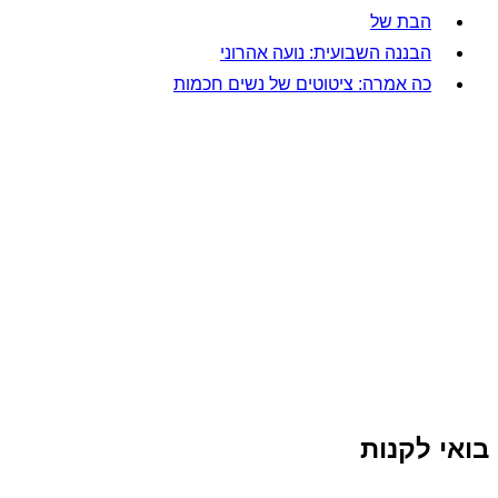
הבת של
הבננה השבועית: נועה אהרוני
כה אמרה: ציטוטים של נשים חכמות
בואי לקנות