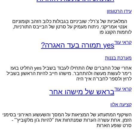
עידו הרטוגזון
המלאכיות של צ'רלי: שוביניזם בגבולות כלוב הזהב וקומוניזם
אנטי אמריקני. ניתוח מעמיק על סרטן של הבייבס התורניות,
לוחמות הקונג פו
קראי עוד
yes תמורה בעד האגרה?
מערכת בננות
אחרי שכל החברים שלו התחילו לעבוד בשביל yes החליט בועז
רימר לעשות מעשה ולהתחבר. מישהו חייב להיות הראשון בשביל
לרוץ ולספר לחבר'ה איך היה
קראי עוד
בראש של מישהו אחר
קציעה אלון
השיקוף המתעתע של המציאות על המסך והשעשוע האירוני בסימני
הזמן. אחת עשרה הערות שמנתחות את "להיות ג'ון מלקוביץ'" -
סרט שופע הארות