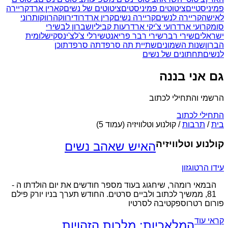
פמיניסטיים
ציטוטים פמיניסטים
ציטוטים של נשים
קארין ארד
קריירה
לאישה
קריירה לנשים
קריירה נשים
קרין ארד
רודי
רווקה
רווקות
רוני
סומק
רועי ארד
רועי צ'יקי ארד
רעות קביליו
שברון לב
שירי
ישראלים
שירי רבר
שירי רבר פריאנט
שירלי צ'לצ'ינסקי
שלומית
הברון
שנות השמונים
שתיית תה סרפד
תה סרפד
תוכן
לנשים
תחתונים של נשים
גם אני בננה
הרשמי והתחילי לכתוב
התחילי לכתוב
בית
/
תרבות
/
קולנוע וטלוויזיה
(עמוד 5)
קולנוע וטלוויזיה
האיש שאהב נשים
עידו הרטוגזון
הבמאי רומהר, שיחגוג בעוד מספר חודשים את יום הולדתו ה -
81, ממשיך לכתוב ולביים סרטים. החודש תערך בניו יורק פילם
פורום רטרוספקטיבה לסרטיו
קראי עוד
המלאכיות: מלכות הזהויות