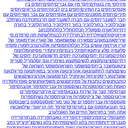
מין
יחסי מין בטוחים
יחסי מין עם גברים
יחסים
יחסים בין
אקסים
יחסים בין המינים
יחסים בינו לבינה
יחסים בריאים
יחסים
מיניים
יחסים מסוכנים
יחסים עם אקס
יחסים עם גבר נשוי
יחסים עם
חבר לשעבר
יחסים עם חברה לשעבר
יקום תרבות
כתיבה נשית
לב
שבור
להכיר בחור
להכיר בחור דתי
להכיר בחורה
להכיר בחורה
דתייה
ליאורה סומק
ליל הכלולות
ליל כלולות
לכתוב
אירוטיקה
למצוץ
לרדת לבחור
לרדת לבנות
לשתות תה סרפד
מ.סי
שירי
מאהב
מאהבים
מאירה שמש
מאמר של קארין ארד
מאמר של
קרין ארד
מה עושים בליל הכלולות
מוסיקה אלטרנטיבית
מורן פז
מיה
סלע
מיה סלע עיתונאית
מיכל ניב
מין
מיניות
מירי מסיקה
מלחמת
המינים
מערכת יחסים
מערכת יחסים חדשה
מערכת יחסים של
דתיים
מציצה
מקצוע לנשים
מקצוע נשי
מריו וגס יוסה
מריל סטריפ
ציטוט
משבר ביחסים
משפטי השראה
משפטי השראה של
נשים
מתנה לחתונה
נועה אהרוני
נועה אהרוני במאית
נועה פריגל
נועה
שועלי
נטע ריסקין
ניהול זוגיות
נילי לנדסמן
נעה אהרוני
נשים
נשים
כותבות
נשים כותבות על פמיניזם
נשים משפיעות
נשים סופרות
סדרה
האמת העירומה
סופרות נשים
סופרות עבריות
סיפור אהבה
סיפור
קצר
סיפור קצר על שירות בצבא
סיפורים אירוטיים
סיפורים
אירוטים
ספר של צ'יקי
ספרות אירוטית
ספרות נשית
ספרות
סקס
ספרות עברית
ספרים של טוני מוריסון
סקס
סקס בישבן
סקס
בפי הטבעת
סקס עם בחור
סרפד
סרפד תה הריון
עדי שילון
עכשיו
אתה חוזר בחזרה
על החיים ועל האוכל
ערב
חתונה
פלייבוי
פמיניזם
פרידה
פרידה כואבת
פרידה מבחור
פרידה
מגבר
פרידות
פתיחת בלוג לנשים
פתיחת בלוג נשים
צ'יקי
צ'יקי כתב
הארץ
ציטוטי השראה
ציטוטי נשים משפיעות
ציטוטים נשים
ציטוטים