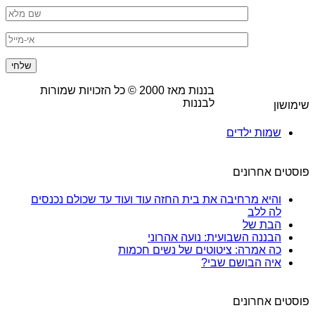
בננות מאז
2000
© כל הזכויות שמורות
לבננות
שימושון
שמות ילדים
פוסטים אחרונים
והיא מרחיבה את בית החזה עוד ועוד עד שכולם נכנסים
לה ללב
הבת של
הבננה השבועית: נועה אהרוני
כה אמרה: ציטוטים של נשים חכמות
איה הבושם שבי?
פוסטים אחרונים