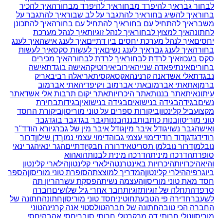
לבחור גבר
איך להיפרד מבחור
איך להיפרד מבחורה
איך להכיר
בחור
איך להשיג בחור
איך להתגבר על לב שבור
איך להתגבר על
משבר
איך להתחיל עם בחור
איך להתחיל עם בחורה
איך להתכונן
לחתונה
איך למצוץ לבחור
איך לנהל זוגיות
איך לנהל מערכת
יחסים
איך לנהל מערכת יחסים בין דתיים
איך לענג אישה
איך לענג
בחורה
איך לענג גבר
איך לענג נשים
איך לעשות סקס
איך לעשות
סקס בעכוז
איך לרדת לבחור
איך לרדת לבחורה
איך מכירים
בחורים
אינתיפאדה שנייה
אירובי
אירוטיקה
אישה בוגדת
אישה
נבגדת
אלי אשד
אנה קרנינה
אקס
אקסית
אריאלה רביב
אריק
ברמן
את
אתי אברמוב
אתי אברמוב ויקיפדיה
אתי אברמוב
עיתונאית
אתר בננות
אתר היכרויות
אתר יקום תרבות אלי אשד
אתר
נשים
בגידה
בגידה בנישואים
בגידה בנישואין
בגידות
בחירת
מקצוע
ביל קלינטון
ביקורות ספרים על טוני מוריסון
ביקורת החסד
טוני מוריסון
בנות כותבות
בננה
בננות
גבר בגד
גבר בוגד
גבר
ואישה
גבר נשוי
גודל איבר מין
גודל איבר מין של גבר
גיורא הוד
ד"ר
רודי
דגדגן
דוד רודי
דימוי עצמי גבוה
דימוי עצמי נמוך
דן שילון
דרור
נובלמן
דרור נובלמן תסריטאי
דרורה חבקין
דתיים
הגר ינאי
הגר ינאי
סופרת
הדרכה מינית
הדרכה מינית לבנות
הוא
הוא
והיא
היכרויות
היכרויות באינטרנט
הילארי קלינטון
הילארי קלינטון
ביוגרפיה
הילרי קלינטון
המדריך למוצצת
הסופרת טוני מוריסון
הספר
חסד מאת טוני מוריסון
העצמה נשית
הפסקת עשר
הריון תה
סרפד
התחלה של זוגיות
זוגיות
חבר אחרי גיל שלושים
חברה
לשעבר
חדירה פי הטבעת
חוטיני
חסד טוני מוריסון
חתונה
חתונה של
החברה הכי טובה
חתונה של חברה
טולסטוי אנה קרנינה
טוני
מוריסון
טלי חרותי דה מרקר
טלי חרותי סובר
יחסי אהבה
יחסי