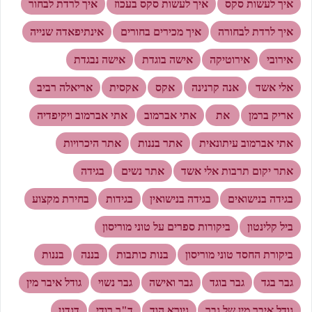
איך לעשות סקס
איך לעשות סקס בעכוז
איך לרדת לבחור
איך לרדת לבחורה
איך מכירים בחורים
אינתיפאדה שנייה
אירובי
אירוטיקה
אישה בוגדת
אישה נבגדת
אלי אשד
אנה קרנינה
אקס
אקסית
אריאלה רביב
אריק ברמן
את
אתי אברמוב
אתי אברמוב ויקיפדיה
אתי אברמוב עיתונאית
אתר בננות
אתר היכרויות
אתר יקום תרבות אלי אשד
אתר נשים
בגידה
בגידה בנישואים
בגידה בנישואין
בגידות
בחירת מקצוע
ביל קלינטון
ביקורות ספרים על טוני מוריסון
ביקורת החסד טוני מוריסון
בנות כותבות
בננה
בננות
גבר בגד
גבר בוגד
גבר ואישה
גבר נשוי
גודל איבר מין
גודל איבר מין של גבר
גיורא הוד
ד"ר רודי
דגדגן