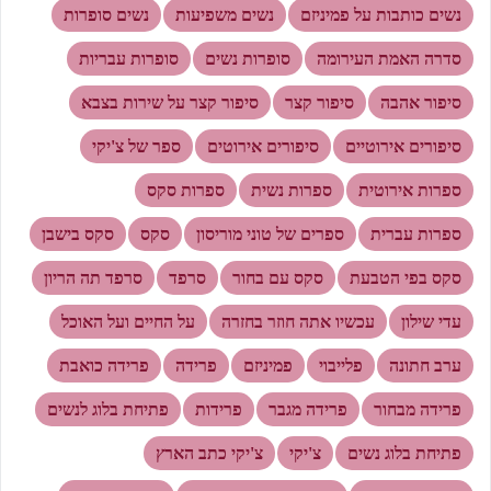
נשים כותבות על פמיניזם
נשים משפיעות
נשים סופרות
סדרה האמת העירומה
סופרות נשים
סופרות עבריות
סיפור אהבה
סיפור קצר
סיפור קצר על שירות בצבא
סיפורים אירוטיים
סיפורים אירוטים
ספר של צ'יקי
ספרות אירוטית
ספרות נשית
ספרות סקס
ספרות עברית
ספרים של טוני מוריסון
סקס
סקס בישבן
סקס בפי הטבעת
סקס עם בחור
סרפד
סרפד תה הריון
עדי שילון
עכשיו אתה חוזר בחזרה
על החיים ועל האוכל
ערב חתונה
פלייבוי
פמיניזם
פרידה
פרידה כואבת
פרידה מבחור
פרידה מגבר
פרידות
פתיחת בלוג לנשים
פתיחת בלוג נשים
צ'יקי
צ'יקי כתב הארץ