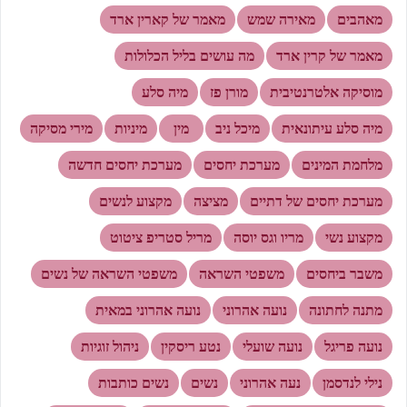
מאהבים
מאירה שמש
מאמר של קארין ארד
מאמר של קרין ארד
מה עושים בליל הכלולות
מוסיקה אלטרנטיבית
מורן פז
מיה סלע
מיה סלע עיתונאית
מיכל ניב
מין
מיניות
מירי מסיקה
מלחמת המינים
מערכת יחסים
מערכת יחסים חדשה
מערכת יחסים של דתיים
מציצה
מקצוע לנשים
מקצוע נשי
מריו וגס יוסה
מריל סטריפ ציטוט
משבר ביחסים
משפטי השראה
משפטי השראה של נשים
מתנה לחתונה
נועה אהרוני
נועה אהרוני במאית
נועה פריגל
נועה שועלי
נטע ריסקין
ניהול זוגיות
נילי לנדסמן
נעה אהרוני
נשים
נשים כותבות