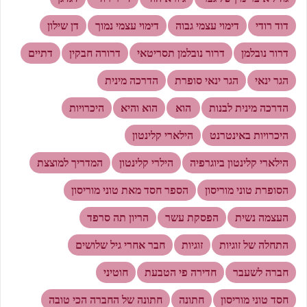
דוד רודי
דימוי עצמי גבוה
דימוי עצמי נמוך
דן שילון
דרור נובלמן
דרור נובלמן תסריטאי
דרורה חבקין
דתיים
הגר ינאי
הגר ינאי סופרת
הדרכה מינית
הדרכה מינית לבנות
הוא
הוא והיא
היכרויות
היכרויות באינטרנט
הילארי קלינטון
הילארי קלינטון ביוגרפיה
הילרי קלינטון
המדריך למוצצת
הסופרת טוני מוריסון
הספר חסד מאת טוני מוריסון
העצמה נשית
הפסקת עשר
הריון תה סרפד
התחלה של זוגיות
זוגיות
חבר אחרי גיל שלושים
חברה לשעבר
חדירה פי הטבעת
חוטיני
חסד טוני מוריסון
חתונה
חתונה של החברה הכי טובה