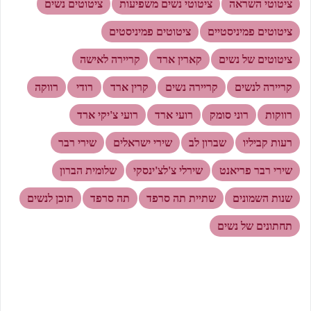
ציטוטי השראה
ציטוטי נשים משפיעות
ציטוטים נשים
ציטוטים פמיניסטיים
ציטוטים פמיניסטים
ציטוטים של נשים
קארין ארד
קריירה לאישה
קריירה לנשים
קריירה נשים
קרין ארד
רודי
רווקה
רווקות
רוני סומק
רועי ארד
רועי צ'יקי ארד
רעות קביליו
שברון לב
שירי ישראלים
שירי רבר
שירי רבר פריאנט
שירלי צ'לצ'ינסקי
שלומית הברון
שנות השמונים
שתיית תה סרפד
תה סרפד
תוכן לנשים
תחתונים של נשים