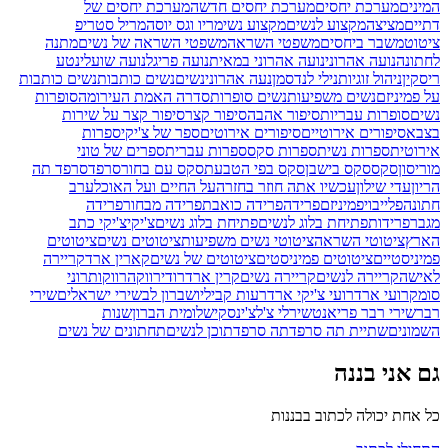
המינים
מערכת יחסים
מערכת יחסים חדשה
מערכת יחסים של
דתיים
מציצה
מקצוע לנשים
מקצוע נשי
מריו וגס יוסה
מריל סטריפ
ציטוט
משבר ביחסים
משפטי השראה
משפטי השראה של נשים
מתנה
לחתונה
נועה אהרוני
נועה אהרוני במאית
נועה פריגל
נועה שועלי
נטע
ריסקין
ניהול זוגיות
נילי לנדסמן
נעה אהרוני
נשים
נשים כותבות
נשים כותבות
על פמיניזם
נשים משפיעות
נשים סופרות
סדרה האמת העירומה
סופרות
נשים
סופרות עבריות
סיפור אהבה
סיפור קצר
סיפור קצר על שירות
בצבא
סיפורים אירוטיים
סיפורים אירוטים
ספר של צ'יקי
ספרות
אירוטית
ספרות נשית
ספרות סקס
ספרות עברית
ספרים של טוני
מוריסון
סקס
סקס בישבן
סקס בפי הטבעת
סקס עם בחור
סרפד
סרפד תה
הריון
עדי שילון
עכשיו אתה חוזר בחזרה
על החיים ועל האוכל
ערב
חתונה
פלייבוי
פמיניזם
פרידה
פרידה כואבת
פרידה מבחור
פרידה
מגבר
פרידות
פתיחת בלוג לנשים
פתיחת בלוג נשים
צ'יקי
צ'יקי כתב
הארץ
ציטוטי השראה
ציטוטי נשים משפיעות
ציטוטים נשים
ציטוטים
פמיניסטיים
ציטוטים פמיניסטים
ציטוטים של נשים
קארין ארד
קריירה
לאישה
קריירה לנשים
קריירה נשים
קרין ארד
רודי
רווקה
רווקות
רוני
סומק
רועי ארד
רועי צ'יקי ארד
רעות קביליו
שברון לב
שירי ישראלים
שירי
רבר
שירי רבר פריאנט
שירלי צ'לצ'ינסקי
שלומית הברון
שנות
השמונים
שתיית תה סרפד
תה סרפד
תוכן לנשים
תחתונים של נשים
גם אני בננה
כל אחת יכולה לכתוב בבננות