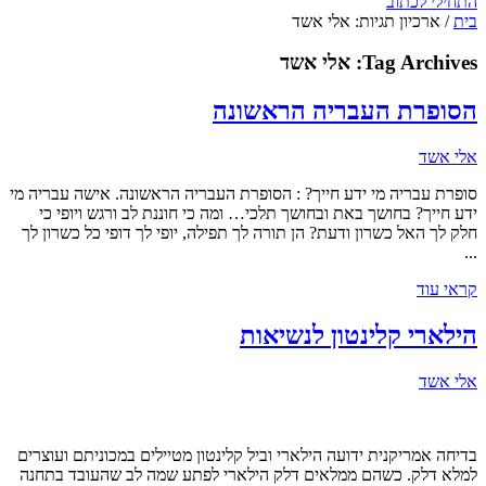
התחילי לכתוב
בית
/
ארכיון תגיות: אלי אשד
Tag Archives:
אלי אשד
הסופרת העבריה הראשונה
אלי אשד
סופרת עבריה מי ידע חייך? : הסופרת העבריה הראשונה. אישה עבריה מי
ידע חייך? בחושך באת ובחושך תלכי… ומה כי חוננת לב ורגש ויופי כי
חלק לך האל כשרון ודעת? הן תורה לך תפילה, יופי לך דופי כל כשרון לך
...
קראי עוד
הילארי קלינטון לנשיאות
אלי אשד
בדיחה אמריקנית ידועה הילארי וביל קלינטון מטיילים במכוניתם ועוצרים
למלא דלק. כשהם ממלאים דלק הילארי לפתע שמה לב שהעובד בתחנה