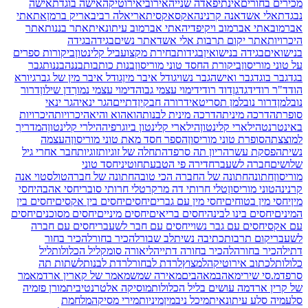
מכירים בחורים
אינתיפאדה שנייה
אירובי
אירוטיקה
אישה בוגדת
אישה
נבגדת
אלי אשד
אנה קרנינה
אקס
אקסית
אריאלה רביב
אריק ברמן
את
אתי
אברמוב
אתי אברמוב ויקיפדיה
אתי אברמוב עיתונאית
אתר בננות
אתר
היכרויות
אתר יקום תרבות אלי אשד
אתר נשים
בגידה
בגידה
בנישואים
בגידה בנישואין
בגידות
בחירת מקצוע
ביל קלינטון
ביקורות ספרים
על טוני מוריסון
ביקורת החסד טוני מוריסון
בנות כותבות
בננה
בננות
גבר
בגד
גבר בוגד
גבר ואישה
גבר נשוי
גודל איבר מין
גודל איבר מין של גבר
גיורא
הוד
ד"ר רודי
דגדגן
דוד רודי
דימוי עצמי גבוה
דימוי עצמי נמוך
דן שילון
דרור
נובלמן
דרור נובלמן תסריטאי
דרורה חבקין
דתיים
הגר ינאי
הגר ינאי
סופרת
הדרכה מינית
הדרכה מינית לבנות
הוא
הוא והיא
היכרויות
היכרויות
באינטרנט
הילארי קלינטון
הילארי קלינטון ביוגרפיה
הילרי קלינטון
המדריך
למוצצת
הסופרת טוני מוריסון
הספר חסד מאת טוני מוריסון
העצמה
נשית
הפסקת עשר
הריון תה סרפד
התחלה של זוגיות
זוגיות
חבר אחרי גיל
שלושים
חברה לשעבר
חדירה פי הטבעת
חוטיני
חסד טוני
מוריסון
חתונה
חתונה של החברה הכי טובה
חתונה של חברה
טולסטוי אנה
קרנינה
טוני מוריסון
טלי חרותי דה מרקר
טלי חרותי סובר
יחסי אהבה
יחסי
מין
יחסי מין בטוחים
יחסי מין עם גברים
יחסים
יחסים בין אקסים
יחסים בין
המינים
יחסים בינו לבינה
יחסים בריאים
יחסים מיניים
יחסים מסוכנים
יחסים
עם אקס
יחסים עם גבר נשוי
יחסים עם חבר לשעבר
יחסים עם חברה
לשעבר
יקום תרבות
כתיבה נשית
לב שבור
להכיר בחור
להכיר בחור
דתי
להכיר בחורה
להכיר בחורה דתייה
ליאורה סומק
ליל הכלולות
ליל
כלולות
לכתוב אירוטיקה
למצוץ
לרדת לבחור
לרדת לבנות
לשתות תה
סרפד
מ.סי שירי
מאהב
מאהבים
מאירה שמש
מאמר של קארין ארד
מאמר
של קרין ארד
מה עושים בליל הכלולות
מוסיקה אלטרנטיבית
מורן פז
מיה
סלע
מיה סלע עיתונאית
מיכל ניב
מין
מיניות
מירי מסיקה
מלחמת