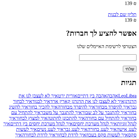
₪ 139
תליון שם לבנות
₪ 139
אפשר להציע לך חברות?
הצטרפי לרשימת האיימלים שלנו
תגיות
Libra
Leo
אהבה
אהבה בין דתיים
אורית ירט
איך לא לעצבן לנו את
הדגדגן
איך לא לעצבן לנו את הדגדגן קארין ארד
איך לבגוד
איך לבחור
גבר
איך להיפרד מבחור
איך להיפרד מבחורה
איך להכיר בחור
איך להשיג
בחור
איך להתגבר על לב שבור
איך להתגבר על משבר
איך להתחיל עם
בחור
איך להתחיל עם בחורה
איך להתכונן לחתונה
איך למצוץ לבחור
איך
לנהל זוגיות
איך לנהל מערכת יחסים
איך לנהל מערכת יחסים בין דתיים
איך
לענג אישה
איך לענג בחורה
איך לענג גבר
איך לענג נשים
איך לעשות
סקס
איך לעשות סקס בעכוז
איך לרדת לבחור
איך לרדת לבחורה
איך