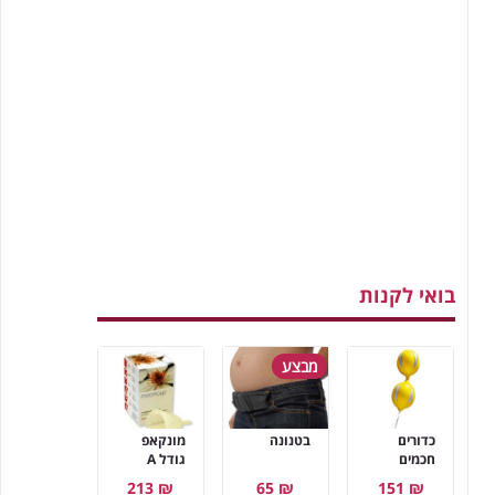
בואי לקנות
מבצע
כדורים
בטנונה
מונקאפ
חכמים
גודל A
₪ 213
₪ 65
₪ 151