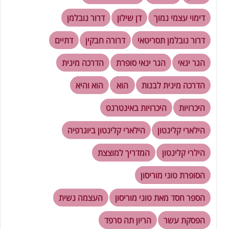
דימוי עצמי נמוך
דן שילון
דרור נובלמן
דרור נובלמן תסריטאי
דרורה חבקין
דתיים
הגר ינאי
הגר ינאי סופרת
הדרכה מינית
הדרכה מינית לבנות
הוא
הוא והיא
היכרויות
היכרויות באינטרנט
הילארי קלינטון
הילארי קלינטון ביוגרפיה
הילרי קלינטון
המדריך למוצצת
הסופרת טוני מוריסון
הספר חסד מאת טוני מוריסון
העצמה נשית
הפסקת עשר
הריון תה סרפד