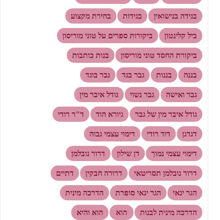
בגידה בנישואין
בגידות
בחירת מקצוע
ביל קלינטון
ביקורות ספרים על טוני מוריסון
ביקורת החסד טוני מוריסון
בנות כותבות
בננה
בננות
גבר בגד
גבר בוגד
גבר ואישה
גבר נשוי
גודל איבר מין
גודל איבר מין של גבר
גיורא הוד
ד"ר רודי
דגדגן
דוד רודי
דימוי עצמי גבוה
דימוי עצמי נמוך
דן שילון
דרור נובלמן
דרור נובלמן תסריטאי
דרורה חבקין
דתיים
הגר ינאי
הגר ינאי סופרת
הדרכה מינית
הדרכה מינית לבנות
הוא
הוא והיא