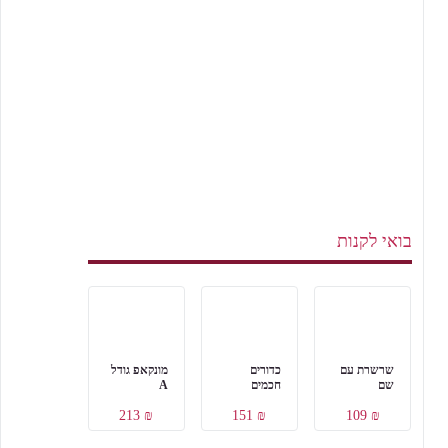
בואי לקנות
שרשרת עם
כדורים
מונקאפ גודל
שם
חכמים
A
₪ 213
₪ 151
₪ 109