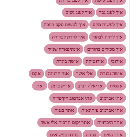
איך לענג אישה
איך לענג בחורה
איך לענג גבר
איך לענג נשים
איך לעשות סקס
איך לעשות סקס בעכוז
איך לרדת לבחור
איך לרדת לבחורה
איך מכירים בחורים
אינתיפאדה שנייה
אירובי
אירוטיקה
אישה בוגדת
אישה נבגדת
אלי אשד
אנה קרנינה
אקס
אקסית
אריאלה רביב
אריק ברמן
את
אתי אברמוב
אתי אברמוב ויקיפדיה
אתי אברמוב עיתונאית
אתר בננות
אתר היכרויות
אתר יקום תרבות אלי אשד
אתר נשים
בגידה
בגידה בנישואים