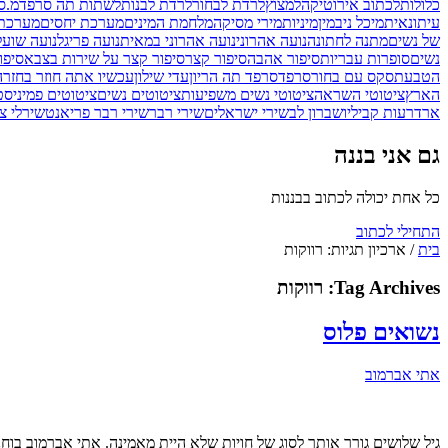
כלולות
לכתוב אירוטיקה
למצוץ
לרדת לבחור
לרדת לבנות
לשתות תה סרפד
מ.ס
עיתונאית
מיכל ניב
מין
מיניות
מירי מסיקה
מלחמת המינים
מערכת יחסים
מערכת 
של נשים
מתנה לחתונה
נועה אהרוני
נועה אהרוני במאית
נועה פריגל
נועה שועל
נשים
סופרות עבריות
סיפור אהבה
סיפור קצר
סיפור קצר על שירות בצבא
סיפו
הטבעת
סקס עם בחור
סרפד
סרפד תה הריון
עדי שילון
עכשיו אתה חוזר בחזרה
הארץ
ציטוטי השראה
ציטוטי נשים משפיעות
ציטוטים נשים
ציטוטים פמיניסט
ארד
רעות קביליו
שברון לב
שירי ישראלים
שירי רבר
שירי רבר פריאנט
שירלי צ'
גם אני בננה
כל אחת יכולה לכתוב בבננות
התחילי לכתוב
בית
/
ארכיון תגיות: רווקות
Tag Archives:
רווקות
נשואים פלוס
אתי אברמוב
גיל שלושים גורר אותך לסוג של חויות שלא היית מאמינה. אתי אברמוב 