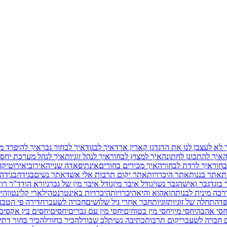
 לא לעצבן לנו את הדגדגן קארין ארד
איך לבגוד
איך לבחור גבר
איך להיפרד מ
ה
איך להתכונן לחתונה
איך למצוץ לבחור
איך לנהל זוגיות
איך לנהל מערכת יחסי
בחור
איך לרדת לבחורה
איך מכירים בחורים
אינתיפאדה שנייה
אירובי
אירוטיקה
ת
אתר בננות
אתר היכרויות
אתר יקום תרבות אלי אשד
אתר נשים
בגידה
בגידה
 בוגד
גבר ואישה
גבר נשוי
גודל איבר מין
גודל איבר מין של גבר
גיורא הוד
ד"ר רוד
כה מינית לבנות
הוא
הוא והיא
היכרויות
היכרויות באינטרנט
הילארי קלינטון
היל
פד
התחלה של זוגיות
זוגיות
חבר אחרי גיל שלושים
חברה לשעבר
חדירה פי הטב
חסי אהבה
יחסי מין
יחסי מין בטוחים
יחסי מין עם גברים
יחסים
יחסים בין אקסים
ם חברה לשעבר
יקום תרבות
כתיבה נשית
לב שבור
להכיר בחור
להכיר בחור דתי