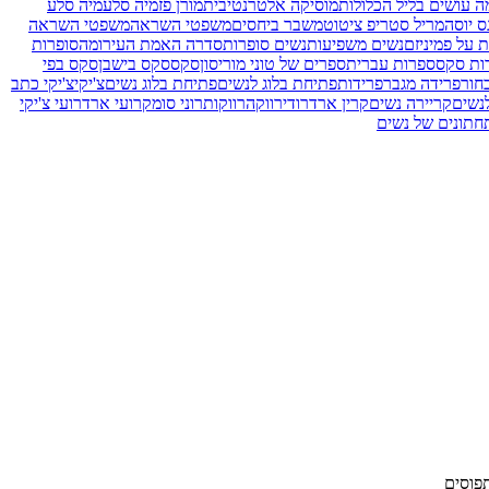
ה עושים בליל הכלולות
מוסיקה אלטרנטיבית
מורן פז
מיה סלע
מיה סלע
ס יוסה
מריל סטריפ ציטוט
משבר ביחסים
משפטי השראה
משפטי השראה
 על פמיניזם
נשים משפיעות
נשים סופרות
סדרה האמת העירומה
סופרות
ות סקס
ספרות עברית
ספרים של טוני מוריסון
סקס
סקס בישבן
סקס בפי
חור
פרידה מגבר
פרידות
פתיחת בלוג לנשים
פתיחת בלוג נשים
צ'יקי
צ'יקי כתב
נשים
קריירה נשים
קרין ארד
רודי
רווקה
רווקות
רוני סומק
רועי ארד
רועי צ'יקי
חתונים של נשים
פוסים