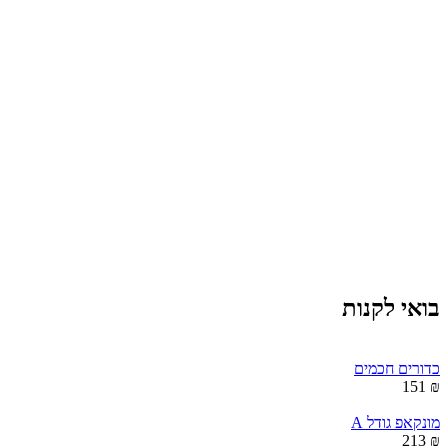
בואי לקנות
כדורים חכמים
₪ 151
מונקאפ גודל A
₪ 213