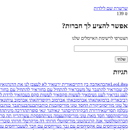
שרשרת שם לילדות
₪ 139
אפשר להציע לך חברות?
הצטרפי לרשימת האיימלים שלנו
תגיות
Libra
Leo
אהבה
אהבה בין דתיים
אורית ירט
איך לא לעצבן לנו את הדגדגן
איך
לב שבור
איך להתגבר על משבר
איך להתחיל עם בחור
איך להתחיל עם בחור
לענג גבר
איך לענג נשים
איך לעשות סקס
איך לעשות סקס בעכוז
איך לרדת ל
רביב
אריק ברמן
את
אתי אברמוב
אתי אברמוב ויקיפדיה
אתי אברמוב עיתונאי
על טוני מוריסון
ביקורת החסד טוני מוריסון
בנות כותבות
בננה
בננות
גבר בגד
גבר
נובלמן תסריטאי
דרורה חבקין
דתיים
הגר ינאי
הגר ינאי סופרת
הדרכה מינית
הדר
מוריסון
הספר חסד מאת טוני מוריסון
העצמה נשית
הפסקת עשר
הריון תה סר
חברה
טולסטוי אנה קרנינה
טוני מוריסון
טלי חרותי דה מרקר
טלי חרותי סובר
י
מסוכנים
יחסים עם אקס
יחסים עם גבר נשוי
יחסים עם חבר לשעבר
יחסים ע