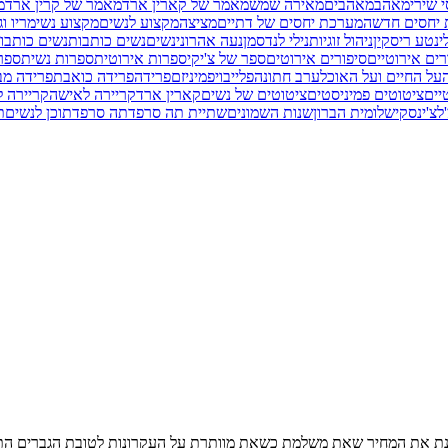
י שירי
מאהב
מאהבים
מאירה שמש
מאמר של קארין ארד
מאמר של קרין ארד
מ
יחסים חדשה
מערכת יחסים של דתיים
מציצה
מקצוע לנשים
מקצוע נשי
מריו וג
י
נטע ריסקין
ניהול זוגיות
נילי לנדסמן
נעה אהרוני
נשים
נשים כותבות
נשים כותבות
רים אירוטיים
סיפורים אירוטים
ספר של צ'יקי
ספרות אירוטית
ספרות נשית
ספר
על החיים ועל האוכל
ערב חתונה
פלייבוי
פמיניזם
פרידה
פרידה כואבת
פרידה מב
יים
ציטוטים פמיניסטים
ציטוטים של נשים
קארין ארד
קריירה לאישה
קריירה ל
לצ'ינסקי
שלומית הברון
שנות השמונים
שתיית תה סרפד
תה סרפד
תוכן לנשים
ת
בוחנת את המחיר שאת משלמת כשאת מוותרת על העקרונות לטובת הגברים הת