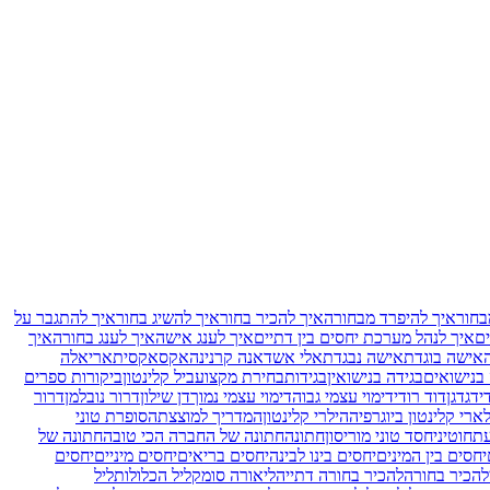
בחור
איך להיפרד מבחורה
איך להכיר בחור
איך להשיג בחור
איך להתגבר על
ם
איך לנהל מערכת יחסים בין דתיים
איך לענג אישה
איך לענג בחורה
איך
אישה בוגדת
אישה נבגדת
אלי אשד
אנה קרנינה
אקס
אקסית
אריאלה
 בנישואים
בגידה בנישואין
בגידות
בחירת מקצוע
ביל קלינטון
ביקורות ספרים
י
דגדגן
דוד רודי
דימוי עצמי גבוה
דימוי עצמי נמוך
דן שילון
דרור נובלמן
דרור
ארי קלינטון ביוגרפיה
הילרי קלינטון
המדריך למוצצת
הסופרת טוני
עת
חוטיני
חסד טוני מוריסון
חתונה
חתונה של החברה הכי טובה
חתונה של
יחסים בין המינים
יחסים בינו לבינה
יחסים בריאים
יחסים מיניים
יחסים
להכיר בחורה
להכיר בחורה דתייה
ליאורה סומק
ליל הכלולות
ליל