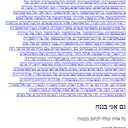
המינים
מערכת יחסים
מערכת יחסים חדשה
מערכת יחסים של
דתיים
מציצה
מקצוע לנשים
מקצוע נשי
מריו וגס יוסה
מריל סטריפ
ציטוט
משבר ביחסים
משפטי השראה
משפטי השראה של נשים
מתנה
לחתונה
נועה אהרוני
נועה אהרוני במאית
נועה פריגל
נועה שועלי
נטע
ריסקין
ניהול זוגיות
נילי לנדסמן
נעה אהרוני
נשים
נשים כותבות
נשים כותבות
על פמיניזם
נשים משפיעות
נשים סופרות
סדרה האמת העירומה
סופרות
נשים
סופרות עבריות
סיפור אהבה
סיפור קצר
סיפור קצר על שירות
בצבא
סיפורים אירוטיים
סיפורים אירוטים
ספר של צ'יקי
ספרות
אירוטית
ספרות נשית
ספרות סקס
ספרות עברית
ספרים של טוני
מוריסון
סקס
סקס בישבן
סקס בפי הטבעת
סקס עם בחור
סרפד
סרפד תה
הריון
עדי שילון
עכשיו אתה חוזר בחזרה
על החיים ועל האוכל
ערב
חתונה
פלייבוי
פמיניזם
פרידה
פרידה כואבת
פרידה מבחור
פרידה
מגבר
פרידות
פתיחת בלוג לנשים
פתיחת בלוג נשים
צ'יקי
צ'יקי כתב
הארץ
ציטוטי השראה
ציטוטי נשים משפיעות
ציטוטים נשים
ציטוטים
פמיניסטיים
ציטוטים פמיניסטים
ציטוטים של נשים
קארין ארד
קריירה
לאישה
קריירה לנשים
קריירה נשים
קרין ארד
רודי
רווקה
רווקות
רוני
סומק
רועי ארד
רועי צ'יקי ארד
רעות קביליו
שברון לב
שירי ישראלים
שירי
רבר
שירי רבר פריאנט
שירלי צ'לצ'ינסקי
שלומית הברון
שנות
השמונים
שתיית תה סרפד
תה סרפד
תוכן לנשים
תחתונים של נשים
גם אני בננה
כל אחת יכולה לכתוב בבננות