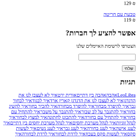
₪ 129
טבעת עם חריטה
₪ 119
אפשר להציע לך חברות?
הצטרפי לרשימת האיימלים שלנו
תגיות
Libra
Leo
אהבה
אהבה בין דתיים
אורית ירט
איך לא לעצבן לנו את
הדגדגן
איך לא לעצבן לנו את הדגדגן קארין ארד
איך לבגוד
איך לבחור
גבר
איך להיפרד מבחור
איך להיפרד מבחורה
איך להכיר בחור
איך להשיג
בחור
איך להתגבר על לב שבור
איך להתגבר על משבר
איך להתחיל עם
בחור
איך להתחיל עם בחורה
איך להתכונן לחתונה
איך למצוץ לבחור
איך
לנהל זוגיות
איך לנהל מערכת יחסים
איך לנהל מערכת יחסים בין דתיים
איך
לענג אישה
איך לענג בחורה
איך לענג גבר
איך לענג נשים
איך לעשות
סקס
איך לעשות סקס בעכוז
איך לרדת לבחור
איך לרדת לבחורה
איך