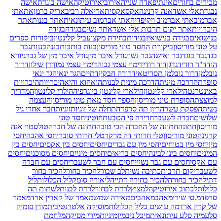
מכירים בחורים
אינתיפאדה שנייה
אירובי
אירוטיקה
אישה בוגדת
אישה
נבגדת
אלי אשד
אנה קרנינה
אקס
אקסית
אריאלה רביב
אריק ברמן
את
אתי
אברמוב
אתי אברמוב ויקיפדיה
אתי אברמוב עיתונאית
אתר בננות
אתר
היכרויות
אתר יקום תרבות אלי אשד
אתר נשים
בגידה
בגידה
בנישואים
בגידה בנישואין
בגידות
בחירת מקצוע
ביל קלינטון
ביקורות ספרים
על טוני מוריסון
ביקורת החסד טוני מוריסון
בנות כותבות
בננה
בננות
גבר
בגד
גבר בוגד
גבר ואישה
גבר נשוי
גודל איבר מין
גודל איבר מין של גבר
גיורא
הוד
ד"ר רודי
דגדגן
דוד רודי
דימוי עצמי גבוה
דימוי עצמי נמוך
דן שילון
דרור
נובלמן
דרור נובלמן תסריטאי
דרורה חבקין
דתיים
הגר ינאי
הגר ינאי
סופרת
הדרכה מינית
הדרכה מינית לבנות
הוא
הוא והיא
היכרויות
היכרויות
באינטרנט
הילארי קלינטון
הילארי קלינטון ביוגרפיה
הילרי קלינטון
המדריך
למוצצת
הסופרת טוני מוריסון
הספר חסד מאת טוני מוריסון
העצמה
נשית
הפסקת עשר
הריון תה סרפד
התחלה של זוגיות
זוגיות
חבר אחרי גיל
שלושים
חברה לשעבר
חדירה פי הטבעת
חוטיני
חסד טוני
מוריסון
חתונה
חתונה של החברה הכי טובה
חתונה של חברה
טולסטוי אנה
קרנינה
טוני מוריסון
טלי חרותי דה מרקר
טלי חרותי סובר
יחסי אהבה
יחסי
מין
יחסי מין בטוחים
יחסי מין עם גברים
יחסים
יחסים בין אקסים
יחסים בין
המינים
יחסים בינו לבינה
יחסים בריאים
יחסים מיניים
יחסים מסוכנים
יחסים
עם אקס
יחסים עם גבר נשוי
יחסים עם חבר לשעבר
יחסים עם חברה
לשעבר
יקום תרבות
כתיבה נשית
לב שבור
להכיר בחור
להכיר בחור
דתי
להכיר בחורה
להכיר בחורה דתייה
ליאורה סומק
ליל הכלולות
ליל
כלולות
לכתוב אירוטיקה
למצוץ
לרדת לבחור
לרדת לבנות
לשתות תה
סרפד
מ.סי שירי
מאהב
מאהבים
מאירה שמש
מאמר של קארין ארד
מאמר
של קרין ארד
מה עושים בליל הכלולות
מוסיקה אלטרנטיבית
מורן פז
מיה
סלע
מיה סלע עיתונאית
מיכל ניב
מין
מיניות
מירי מסיקה
מלחמת