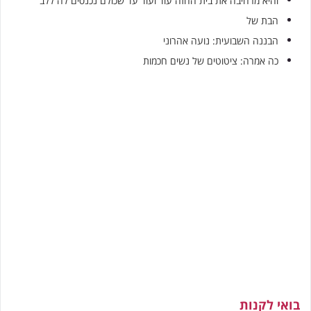
והיא מרחיבה את בית החזה עוד ועוד עד שכולם נכנסים לה ללב
הבת של
הבננה השבועית: נועה אהרוני
כה אמרה: ציטוטים של נשים חכמות
בואי לקנות