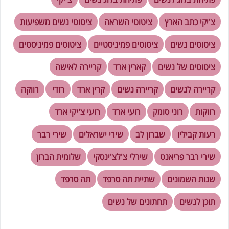
צ'יקי כתב הארץ
ציטוטי השראה
ציטוטי נשים משפיעות
ציטוטים נשים
ציטוטים פמיניסטיים
ציטוטים פמיניסטים
ציטוטים של נשים
קארין ארד
קריירה לאישה
קריירה לנשים
קריירה נשים
קרין ארד
רודי
רווקה
רווקות
רוני סומק
רועי ארד
רועי צ'יקי ארד
רעות קביליו
שברון לב
שירי ישראלים
שירי רבר
שירי רבר פריאנט
שירלי צ'לצ'ינסקי
שלומית הברון
שנות השמונים
שתיית תה סרפד
תה סרפד
תוכן לנשים
תחתונים של נשים