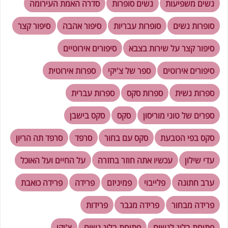
נשים משפיעות
נשים סופרות
סדרה האמת העירומה
סופרות נשים
סופרות עבריות
סיפור אהבה
סיפור קצר
סיפור קצר על שירות בצבא
סיפורים אירוטיים
סיפורים אירוטים
ספר של צ'יקי
ספרות אירוטית
ספרות נשית
ספרות סקס
ספרות עברית
ספרים של טוני מוריסון
סקס
סקס בישבן
סקס בפי הטבעת
סקס עם בחור
סרפד
סרפד תה הריון
עדי שילון
עכשיו אתה חוזר בחזרה
על החיים ועל האוכל
ערב חתונה
פלייבוי
פמיניזם
פרידה
פרידה כואבת
פרידה מבחור
פרידה מגבר
פרידות
פתיחת בלוג לנשים
פתיחת בלוג נשים
צ'יקי