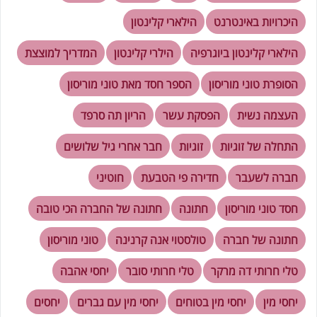
היכרויות באינטרנט
הילארי קלינטון
הילארי קלינטון ביוגרפיה
הילרי קלינטון
המדריך למוצצת
הסופרת טוני מוריסון
הספר חסד מאת טוני מוריסון
העצמה נשית
הפסקת עשר
הריון תה סרפד
התחלה של זוגיות
זוגיות
חבר אחרי גיל שלושים
חברה לשעבר
חדירה פי הטבעת
חוטיני
חסד טוני מוריסון
חתונה
חתונה של החברה הכי טובה
חתונה של חברה
טולסטוי אנה קרנינה
טוני מוריסון
טלי חרותי דה מרקר
טלי חרותי סובר
יחסי אהבה
יחסי מין
יחסי מין בטוחים
יחסי מין עם גברים
יחסים