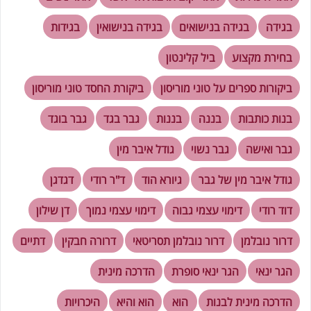
בגידה
בגידה בנישואים
בגידה בנישואין
בגידות
בחירת מקצוע
ביל קלינטון
ביקורות ספרים על טוני מוריסון
ביקורת החסד טוני מוריסון
בנות כותבות
בננה
בננות
גבר בגד
גבר בוגד
גבר ואישה
גבר נשוי
גודל איבר מין
גודל איבר מין של גבר
גיורא הוד
ד"ר רודי
דגדגן
דוד רודי
דימוי עצמי גבוה
דימוי עצמי נמוך
דן שילון
דרור נובלמן
דרור נובלמן תסריטאי
דרורה חבקין
דתיים
הגר ינאי
הגר ינאי סופרת
הדרכה מינית
הדרכה מינית לבנות
הוא
הוא והיא
היכרויות