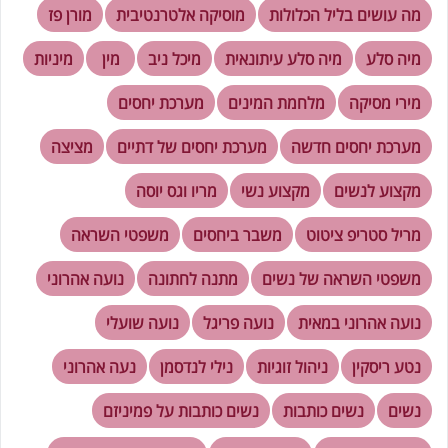
מה עושים בליל הכלולות
מוסיקה אלטרנטיבית
מורן פז
מיה סלע
מיה סלע עיתונאית
מיכל ניב
מין
מיניות
מירי מסיקה
מלחמת המינים
מערכת יחסים
מערכת יחסים חדשה
מערכת יחסים של דתיים
מציצה
מקצוע לנשים
מקצוע נשי
מריו וגס יוסה
מריל סטריפ ציטוט
משבר ביחסים
משפטי השראה
משפטי השראה של נשים
מתנה לחתונה
נועה אהרוני
נועה אהרוני במאית
נועה פריגל
נועה שועלי
נטע ריסקין
ניהול זוגיות
נילי לנדסמן
נעה אהרוני
נשים
נשים כותבות
נשים כותבות על פמיניזם