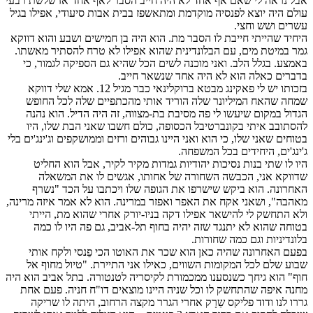
אבל נראה לי שאם אף אחד לא היה חייב הסבר לאף אחד אז שלשת רבעי
עולם היה יוצא לפנסיה מוקדמת ומתאשפז בבית אבות סיעודי, אפילו בגיל
עשרים ושש וחצי.
היחיד שהייתי חייבת לו הסבר מת. הוא היה בן חמישים ושבע והוא דווקא
גמר במיטת מים, עם הבלונדינית שהוא אפילו לא טרח להסתיר מאשתו.
באמצע. בגלל הלב. ואני מוכנה לשים הכל שהיא גם הספיקה לגמור, כי
בדברים כאלה הוא לא היה אחד שנשאר חייב.
בזכותו יש לי פאקינג מבטא ברוקלינאי כבר מגיל 12. אמא שלי דווקא
שמחה שהאח המיליונר שלה הוריד אותי מהכתפיים שלה לכל החופש
הגדול במקום שיעשו לי פה מסיבת בת-מצווה, זה היה הדיל. הוא נהנה
להסתובב איתי בקונברטיבל הכסופה, כולם חשבו שאני הבת שלו, היו
בטוחים שאני שלו, כי הוא ואני היינו גבוהים ורזים וממושקפים וג'ינג'ים בלי
ג'ינג'ים, היחידים בכל המשפחה.
היו לו שתי בנות נסיכות יהודיות גמדות מקיר לקיר, אבל הוא החליט
שדווקא אני, הכבשה השחורה של אחותו, אגשים לו את המשאלה
האחרונה. הוא ביקש שישרפו את הגופה שלו ויכתבו על הכד "נשרף
מאהבה", ושאני אקח את האפר ואפזר במרינה. הוא לא אמר איזה מרינה,
ולא התחשק לי להישאר אפילו דקה בניו-יורק אחרי שהוא מת, הייתי
בטוחה שהוא לא יתנגד שזה יהיה בחוף תל-אביב, גם פה היו לו כמה
בלונדיניות וגם כמה שחורות.
בפעם האחרונה שהיה כאן הוא שכר את האוטו הכי פֵנסי ולקח אותי
שבוע שלם לכל המקומות השווים, כאילו אני התיירת. "טיול מחוף אל
חוף" הוא גיחך כשנסענו ממכמורת לקיסריה לטנטורה. בתל אביב הוא היה
מחנה איפה שהתחשק לו וכל שניה היינו מוצאים דו"ח חניה. פעם אחת
גררו לנו ודוד פליקס שַרָק אחרי הגרר מקצה הרחוב, היתה לו שריקה