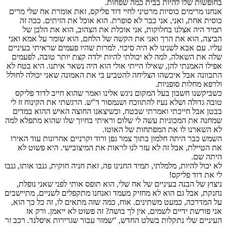
בחופשות שלו להיות בבית כמה שפחות.
אנחנו מרימים כוסיות מרטיני לחיי דוד פליקס, זאת אומרת אח שלי מרים
כוסית אחת, ואני, אני כבר לא סופרת. הוא אוכל את הזיתים. ככה זה
תמיד היה אצלנו בחלוקות, אני אוכלת את הצהוב, הוא את הלבן של
הביצה, הוא את הרך ואני את הקשה של הלחם, הוא שומר על אמא ואני
עליו. עם אבא לשנינו לא היה סיכוי. למרות שהיו פעמים שראיתי בעיניים
שלה את השאלה, למה לא יכולתי להיות ילדה קצת יותר טובה, לפעמים
אפילו האמנתי להן, שאילו הייתי אולי הוא היה נשאר איתנו. היא בטח לא
התכוונה אבל איכשהו הצליחה להטביע בי את האמונה שאני יכולה לחולל
ולרפא מחלות סופניות.
כשביקשנו חשבון בעל המקום ניגש אלינו ואמר שהוא חייב לדוד פליקס
טובה גדולה ושלא נעיז להתווכח ושנמסור ד"ש. הרגשתי את הקינוח זז לי
בבטן אבל חייכתי ואמרתי שבטח, וכשיצאנו החוצה האיש ההוא במדים
שמחנה את המכוניות עשה לי שלום וראיתי בחיוך שלו שהוא מתפלא למה
לא השארנו לו את המפתחות של האוטו.
השמש כבר היתה חלמון בתוך צמר גפן ורוד וקרניים אחרונות עוד האירו
את הטיילת, אבל זה לא עזר לנו לראות את המיצובישי. היא פשוט לא
היתה שם.
לא יכול להיות, מלמלתי, תמיד החנינו פה, זאת חניה חוקית, גנבו אותו, גנבו
לי את דוד פליקס!
ניצוץ של הבנה בעיניים של אח שלי, הוא תופס אותי לפני שאני נופלת,
נחנקת, אבל גם הוא לא מחזיק מעמד ואנחנו מתקפלים לשניים, מתיישבים
על המדרכה, כמעט משתינים. אוח, כמה שזה מתאים לו, זה כל כך הוא,
אני פורשת ידיים לשמים, אין לך בושה? זה פשוט לא ייאמן. ורק אז
העיניים שלי נתקלות בשלט החדש, "שמור עבור שגרירות איסלנד. רכב זר