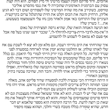
אדומים, ודוד פליקס הזמין לעצמו מרטיני ולי מיץ תפוזים. הוא היה קצת
עסוק עם הברמנית האדמונית שהזכירה לי את ננסי מהסרט אוליבר
טוויסט, כשקירב את מה שהיה המרטיני שלו לשפתיים ושום דבר לא הגיע
אליהן, הרחיק והטה את הכוס וקלט את הזית שהתגלגל ערום בקרקעית.
העיניים שלו התרחבו באי אמון ולאחר מכן נחו עלי והצטמצמו בשעשוע.
את…? כשרון שלי!
ואז הגיעה האנחה הזאת שלו, שהיא גרסה תמציתית של נאום
ה"אין-מה-לדבר-היית-צריכה-להיוולד-לי," שכבר ידענו שנינו בעל פה אבל
אף פעם לא נמאס לי לשמוע ולו להשמיע.
איך שהרחתי את הים נהייתי רעבה, וגם מלא זמן לא יצא לי לשבת עם אח
שלי לאותו שולחן. אז החלטנו שהוא יזמין אותי לארוחה במסעדה לפני
שנרד למרינה. כל הימים האלה בניו יורק הייתי לגמרי בלי תיאבון. גם בגלל
דוד פליקס, וגם בגלל שהמבטים של הנסיכות היהודיות גמרו אותי. להם
נשארו רק כונסי נכסים ולי היה שמור כרטיס טיסה הלוך-חזור במחלקה
ראשונה ומקום משולם מראש בסוויטה הקבועה שלו בוואלדורף, ואפילו
תקציב מיוחד כדי להלביש אותי ללוויה. והכד הזה, שחיכה עכשיו בתיק
במושב האחורי.
זו היתה הבחירה הכי טבעית ללכת למסעדה שדוד פליקס אהב, מאלה
שבני תמותה רגילים צריכים להזמין מקומות חודש מראש. אותי זיהו מיד
ובַמקום הובילו אותנו לשולחן הקבוע עם הנוף לים.
עם אח שלי יש לי הבנות. הוא לא אחד ששואל שאלות מעצבנות וגם לא
דוחף פרטים שמעמיסים על המוח. והוא לא מכריח אותך לשאול את מה
שאת כן רוצה לדעת. בלי הרבה הקדמות הוא מספר שלאמא יש חבר
חדש, שהיא שומרת בגללו מטבח בשרי וחלבי, ושהוא עצמו מקפיד