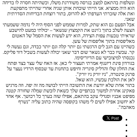
ונשלפות בהתאם למצב בגרסה משודרגת משלו, וכשהיתה חסרה לו בדיחה
הוא היה ממציא. אני הייתי שוכחת אותן שניה אחרי שהייתי מתפקעת
ואת אלה שזכרתי העדפתי לא להרוס, בתור רוצחת הבדיחות הסדרתית
שאני.
אבל הפעם גם הוא שתק, למרות שממש לפני הסוף היה לי נדמה ששמעתי
הצעה לשלב בתוך ג'וינט את הקמצוץ שנשאר – יכולתי כמעט להישבע
שראיתי טבעות עפות הצידה, הוא ידע לעשות את הסמל של האטום
מאליפסות בתוך אליפסות של עשן.
כשהיינו עם הגב לים הרגשתי גם יותר קלה וגם יותר כבדה, וגם נעשה לי
קר. עכשיו כבר לא נשאר שום דבר שאני יכולה לעשות בשביל דוד פליקס.
נכנסתי למיצובישי עם הדיוריסימו.
בגורדון פינת דיזנגוף אמרתי תעצור לי כאן. אז האח שלי עצר בצד ופתח
את החלון שלו והדליק סיגריה וחיפש בתחנות עד שבסוף הרדיו נעצר על
פרנק סינטרה, "ניו יורק ניו יורק".
לאן את הולכת עכשיו, הוא שאל.
בתור אחת שלא יודעת את התשובה הייתי לבושה מה זה יפה. וזה מרגיש
פאקינג אחרת למשוך בכתפיים שלך כשאת לובשת שמלה שחורה קטנה
מפיפט אבניו וסנדלי עקב בהתאם, אפילו שזה בערך כל רכושך. אף אחד
לא יחשוב אפילו לשים לי משהו בקופסה שהיה כתוב עליה "נשרף
מאהבה".