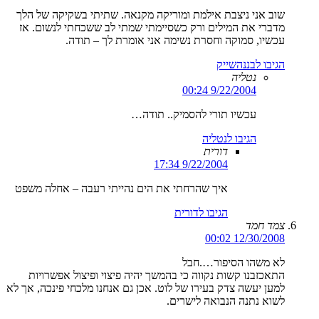
שוב אני ניצבת אילמת ומוריקה מקנאה. שתיתי בשקיקה של הלך
מדברי את המילים ורק כשסיימתי שמתי לב ששכחתי לנשום. אז
עכשיו, סמוקה וחסרת נשימה אני אומרת לך – תודה.
הגיבו לבננהשייק
נטליה
9/22/2004 00:24
עכשיו תורי להסמיק.. תודה…
הגיבו לנטליה
דורית
9/22/2004 17:34
איך שהרחתי את הים נהייתי רעבה – אחלה משפט
הגיבו לדורית
צמד חמד
12/30/2008 00:02
לא משהו הסיפור….חבל
התאכזבנו קשות נקווה כי בהמשך יהיה פיצוי ופיצול אפשרויות
למען יעשה צדק בעירו של לוט. אכן גם אנחנו מלכחי פינכה, אך לא
לשוא נתנה הנבואה לישרים.