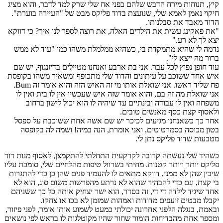
קיץ, תנוחות מירח הדבש שלהם בפני אח שלי שרק למד לדבר, והוא מציג
חיקוי נאמן לאמא שלי, שנועצת בדוד פליקס מבט של "העיירה בוערת".
הדוד מאבד את סבלנותו.
"את פאקינג עשית את הילדים האלה, את רוצה לספר לנו איך? כי דווקא
יצא לך לא רע."
נדמה לי שהיא מתמקדת בי, כשהיא ממלמלת משהו כמו "עוד לא ממש
ברור מה ייצא לי".
עוד חופן נפוץ לכל עבר. אני בת ארבע ואנחנו מטיילים בדיזנגוף, יש שם
איש אחד ששוכב על עיתונים והדוד שלי מתכופף ומשאיר משהו בקופסת
פח שליד ראשו. אני שואלת אותו מי זה האיש הזה והוא אומר זה Bum.
אני שואלת מה זה בם, והוא אומר שזה איש שעכשיו אין לו בית ואין לו
משפחה ואין לו עבודה ובינתיים עד שיהיה לו הוא יכול לישון ברחוב
ולאסוף קצת כסף מאנשים טובים.
אחר כך כשאנחנו מגיעים לכיכר יש שם אשה אחת ששוכבת על ספסל
בטון מכוסה בסמרטוטים, ואני אומרת, הנה במיה! ושמה לה בקופסה
מטבעות שדוד פליקס נתן לי.
כשהיד שלי נעשתה קרובה לקרקעית התחלתי להתקמצן, לאסוף מנות דוד
פליקס יותר ויותר קטנות. מחיתי בשרוול טיפות מהלחיים שלי, סומכת עליו
שיבין שהן לא ממני, דווקא מתאים לו להעמיד פנים שהן כן כדי להתגרות
בי קצת, וגם כדי להבהיר שהוא לא נרתע מהפרשות משום סוג, הוא לא
אחד שיגיד לילדה די די, זה בסדר, הוא ישר יצחיק אותה כל כך ששניהם
יקבלו מבטים זועפים מדודות ואמהות שמזמן לא בכו או צחקו.
ובאמת, בנגלה הלפני אחרונה יכולתי כמעט לשמוע אותו אומר, לפני פיזור,
ומספר אחת מהבדיחות הומור שחור שהיו מקוטלגות לו בראש לפי נושאים