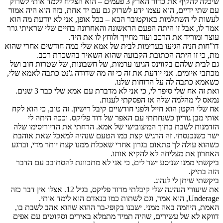
שיכלה להקיף את כדור הארץ 3 פעמים – הוא הצליח ללמד אותי לשרוק
עם שתי ידיים, הוא עצמו ידע לשרוק גם עם יד אחת, בזה הוא היה אמור
לעשות לי השתלמות באוקטובר הבא – בכל אופן, אני לא יודעת מה הוא
אמר לו, אבל זו היתה הפעם הראשונה והאחרונה בחיים שלי שראיתי גרר
עוצר ומוריד את הרכב ועוד מחייך ולוחץ לו את היד.
דו"חות חניה הגיעו בערימות לבית של אמא שלי כמה חודשים אחרי שהוא
מת, כי זו היתה הכתובת הקבועה שהוא השאיר בהשכרת רכב.
גם לבית שלהם בקווינס הגיעו ערמות, של חשבונות, של שטרות חוב ושל
מכתבי איומים. אני יודעת את זה כי זה מה שדודה ג'נט כתבה לאמא שלי,
כשאמא כתבה לה על הדוחות שלנו.
ואת זה אח שלי סיפר לי, כי אני לא מדברת עם אמא שלי כבר 3 שנים.
נמאס לי מהלמה שלה אז הפסקתי לענות.
אח שלי הקטן הוא חייל ולפני חודשיים קיבל רישיון. זה טוב, כי הוא לקח
אותי מבן גוריון כשנחתתי עם האפר של דוד פליקס. וככה היתה לי
הזדמנות לשבת בתוך המיצובישי של אמא. הרחתי את הדיוריסימו שלה
ישר כשנכנסתי. זה הרגיש קצת כמו הטעם שנהיה למאכל שאת אוהבת
כשהוא עולה לך פתאום בגרון אחרי שאכלת ממנו קצת יותר מדי, וברגע
האחרון את מצליחה לא להקיא אותו.
ביקשתי ממנו שניסע ישר לים, כי אני לא מתכוונת להסתובב עם הדבר
הזה בתיק.
ביקשתי שיתן לי לנהוג.
את שיעורי הנהיגה שלי קיבלתי מדוד פליקס, בגיל 12. אצלו אין דבר כזה
Underage, הוא אמר, וגם לשתות כמו בנאדם הוא לימד אותי.
האמת, היוזמה באה ממני. ישבנו בקופי-בר ההוא שהוא אהב לשבת בו,
דווקא לא של עשירים, שהיה תמיד מתמלא באירים וסקוטים עם אפים