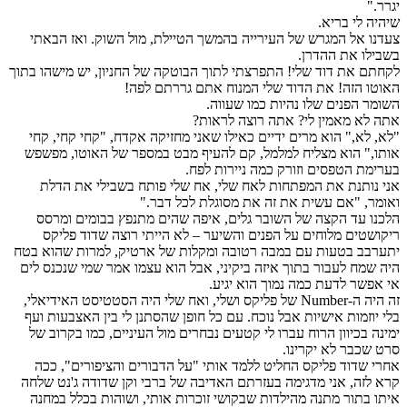
יגרר."
שיהיה לי בריא.
צעדנו אל המגרש של העירייה בהמשך הטיילת, מול השוק. ואז הבאתי
בשבילו את ההדרן.
לקחתם את דוד שלי! התפרצתי לתוך הבוטקה של החניון, יש מישהו בתוך
האוטו הזה! את הדוד שלי המנוח אתם גררתם לפה!
השומר הפנים שלו נהיות כמו שעווה.
אתה לא מאמין לי? אתה רוצה לראות?
"לא, לא," הוא מרים ידיים כאילו שאני מחזיקה אקדח, "קחי קחי, קחי
אותו," הוא מצליח למלמל, קם להעיף מבט במספר של האוטו, מפשפש
בערימת הטפסים וזורק כמה ניירות לפח.
אני נותנת את המפתחות לאח שלי, אח שלי פותח בשבילי את הדלת
ואומר, "אם עשית את זה את מסוגלת לכל דבר."
הלכנו עד הקצה של השובר גלים, איפה שהים מתנפץ בבומים ומרסס
ריקושטים מלוחים על הפנים והשיער – לא הייתי רוצה שדוד פליקס
יתערבב בטעות עם במבה רטובה ומקלות של ארטיק, למרות שהוא בטח
היה שמח לעבור בתוך איזה ביקיני, אבל הוא עצמו אמר שמי שנכנס לים
אי אפשר לדעת כמה נמוך הוא יגיע.
זה היה ה-Number של פליקס ושלי, ואח שלי היה הסטטיסט האידיאלי,
בלי יוזמות אישיות אבל נוכח. עם כל חופן שהסתנן לי בין האצבעות ועף
ימינה בכיוון הרוח עברו לי קטעים נבחרים מול העיניים, כמו בקרוב של
סרט שכבר לא יקרינו.
אחרי שדוד פליקס החליט ללמד אותי "על הדבורים והציפורים", ככה
קרא לזה, אני מדגימה בעזרתם האדיבה של ברבי וקן שדודה ג'נט שלחה
איתו בתור מתנה מהילדות שבקושי זוכרות אותי, ושוהות בכלל במחנה