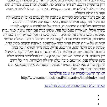
כאלה לנצח יהיו סימני שאלה בסטטיסטיקה ארוכה, שלוקחת גם כוכבי
רוק בראשית דרכם. לא היה מתאים לה, לענבל, למות ככה, צעירה. היא
היתה יכולה לגדול להיות אישה מקסימה, ואחר כך אפילו להיות מכשפה
זקנה מקסימה בהחלט.
גם אם נדמה שהמילים לשירים שכתבה היו לפעמים נאיביות בתמטיקה
הזו של לחשי קסם וכישופי שחור, היא השפריצה מכשרון. ההופעה
הראשונה של להקת המכשפות, בערב של הטלוויזיה שהוקדש לשירי
כינרת וגליל, השאירה טעם של עוד. שלוש בנות עם המון שיער, כמה גבות
מנוקבות, משתלטות על התופים, הבס, הגיטרה, וכל הטריטוריות הגבריות
המוכרות, ועושות רעש נהדר. "קסם על ים כינרת" הופקע מעולם הדימוי
המתוק של שירת הארץ ונהיה שיר שמתעסק באהבה ובקסם מסוג אחר.
שמונה שנים חלפו ומאז, ותחשבו, עדיין, כמה נדיר המראה של בנות
כותבות, מנגנות, שרות, ושולטות לגמרי במדיום הזה של הרוקנרול. למה?
אין תשובה. ואם היתה תשובה, אין ספק שענבל פרלמוטר הציבה מולה
סימן שאלה ענק. אין שום סיבה שלא יהיו לה תלמידות. הרי כל רחוב
שינקין מרוח, מאז לכתה, בציורי מכשפה קטנה על אופני-מטאטא, עם
הכתובת "ואני אתגעגע".
האתר הרשמי לזכרה של ענבל פרלמוטר
http://www.nmc-music.co.il/nmc/artists/inbal/index.html
האתר הלא רשמי לזכרה של ענבל פרלמוטר