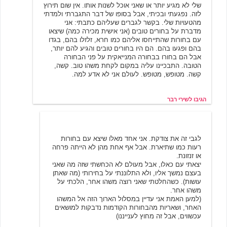
שלי לא מגיע יותר או שאני אוכל לשנות אותו. אין שום תירוץ
לזה. נפגעתי ובכיתי, אבל בסופו של דבר התגברתי ולמדתי
מהטעויות שלי. בקשר לגברים שעליהם כתבתי: אני
מדברת על בחורים טובים (אני אישית מכירה כמה) שיצאו
עם בחורות שהתייחסו אליהם כמו חרא, זלזלו בהם, בגדו
בהם ופגעו בהם. הם היו בחורים טובים והגיע להם יותר,
אבל הם בחורו בבחורה המנייאקית על פני הבחורה
הטובה. התבכיינו עליה במקום לקחת משהו טוב. קשה,
קשה. מטופש, מטופש. לעולם אני לא אדע למה.
הגיבו לשירי רבר
ג.
7/1/2007 22:43
לגבי זה את צודקת. אני אחד מאלו שיצא עם בחורות
רעות כמו שתיארת. אבל אף אחת מהן לא הייתה פרחה
או זנזונת.
יצאתי עם כאלו, אבל מעולם לא הכחשתי שזה מה שאני
בעצם נמשך אליו, ולא התלוננתי על בחירותי (מה שאתן
עושות). כשהחלטתי שאני רוצה משהו אחר, הלכתי על
משהו אחר.
(למען האמת אני עדיין במסלול הארוך הזה אל המשהו
האחר, ושאריות מהבחורות הקודמות נדבקות למושאים
עכשווים, אבל זה מחוץ לענייננו)