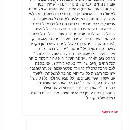
עובדות החיים: גברים הם כן ילדים ! (לא יעזור כמה
שננסה להאמין אחרת) ואנשים עושים טעויות – ויש מקום
למחול כל עוד הכוונות הן כנות ומוכחות בשטח, תתפלאי
אבל יש ביננו חברות מופלאה למרות כל מה שקרה- ז
אפשרי, אני לא מתימרת להיות פסיכולוגית אבל גברים
שנמצאים בגיל המעבר הם הכי מועדים לפול לטעיות
שכאלה – אין לכם מושג מה גבר עובר בשלב של משבר
גיל הארבעים בחייו – למדתי על כך מהפסיכולוגים רק
לאחר המקרה ומהעורך דין שלי למדתי שיש המון מקרים
כאלה- גבר נשוי בגיל "המשבר" + רווקה מתבגרת =
אסון. העיניין פה שגם אם היו מקרים שנולדה "אהבה"
מהסטוצ'ים האלה , יש פה הימור והוא עלול לעלות ביוקר
לכל החיים (חיים של ילד- נא לא לזלזל ) , אני בספק
לגבי אהבה שיכולה להיוולד מקשר שכזה, מאחר שהגבר
אינו פנוי ריגשית כל עוד הוא מחובר למשפחתו ולקשר
עם אשתו. קשר טוב יצמח על מצע נקי ולא על רקע של
סטוצ'ים בעודו נשוי, כל הרגעים האלה הם אופוריה
רגעית . לכן אותן רווקות בודדות ומיואשות ואילו
שמכבדות את עצמן לא הייתי מצפה מהן "ללקט פירורים
בשדה של מוקשים" .
הגיבו לסיגל
1/3/2008 14:21
yael