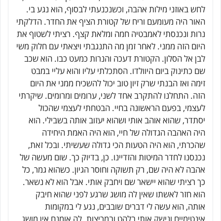
לחש באוזני מילות אהבה, וכשנכנעתי לבסוף, הוא נגע בי.
האור היה מעומעם וריח של קטורת הציף את החדר. הדלקתי
נרות ונכנסתי לאמבטיה חמה ומלאת קצף. רציתי לשטוף את
היום הזה ממני. לאחר זמן מה התנגבתי ויצאתי עם חלוק משי
לבן אל הסלון. הקטורת דעכה והנרות כמעט כבו. הוא שכב
שם כתינוק ביום היוולדו. הסתכלתי עליו והוא עליי במבט
זימה ואז הבנתי שרק זיון טוב יכול להשכיח ממני את היום
הזה. התחלנו להתקרב אחד לשני, ערומים ומרומים. שיקרתי
לעצמי, בפעם הראשונה בחיי. הבטחתי לעצמי שהכול
יסתדר, שהוא אוהב אותי ושהוא יעזוב אותה בשבילי. הוא
היה האהבה הגדולה של חיי, הוא היה האמת היחידה
שהכרתי, הוא היה הטעות הכי גדולה שעשיתי. ובכל זאת,
נכנסנו לחדר המיטות והזדיינו. כן, בדיוק כך. שום מעשה של
אהבה לא היה שם, רק תשוקה וחוסר הגיון. כשהוא גמר, כל
כך רציתי שהוא יישאר שם ויחבק אותי. אבל הוא לא נשאר.
הוא חזר לאשתו שאין לה מושג שרגע לפני שהוא חיבק
אותה, הוא עשה לי דברים שובבים, נגע לי במקומות
אינטימיים ונישק אותי בלהט ובמריצות. לה אומנם אין מושג,