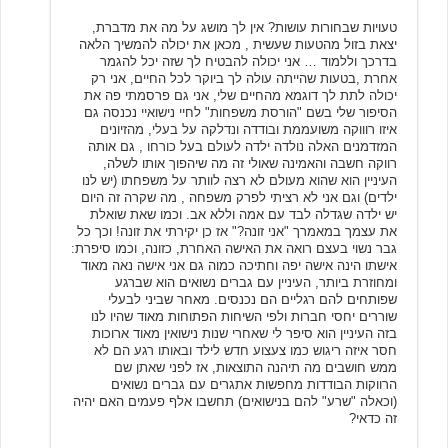
טעויות שבחורות עושות? אין לך מושג על מה את מדברת,
יצאת בזול מהטעות שעשית , מכאן את יכולה להמשיך הלאה
בדרכך וללמוד … אני יכולה להבטיח לך שזה יכל להגמר
אחרת ,בטעות שהייתה עולה לך ביוקר לכל החיים, אני רק
יכולה לתת לך דוגמא מהחיים שלי, אני גם פרסמתי פה את
הסיפור שלי בשם "הורסת משפחות" לחיי נישואיי נכנסה גם
איזו רוווקה משועממת ובודדה ונדלקה על בעלי, מהזיונים
המזדמנים האלה נולדה ילדה לעולם בעל כורחו , גם אותה
רווקה חשבה והאמינה שאולי זה מה שיהפוך אותו לשלה,
העיניין הוא שהוא מעולם לא רצה לוותר על משפחתו (יש לנו
ילדים) וגם אני לא רציתי לפרק משפחה , מה שקרה זה היום
יש ילדה שגדלה לבד עם אמה וללא אב. וכמו שאת שואלת
את עצמך במאמרך "אני זונה?" אז כן יקירתי את זונה! וכך כל
גבר נשוי בעצם רואה את האישה האחרת, כזונה, וכמו סיפרת:
אישתו הינה אישה יפה וחתיכה כמוה גם אני אישה נאה מאוד
ומחוזרת ביותר, העיניין עם גברים נשואים הוא שברגע
שפותחים להם רגליים הם נכנסים. מאחר שביני לבעלי
שוררים יחסי חברות ולפי השיחות הפתוחות מאוד שהיו לנו
בזה העיניין הוא סיפר לי שאחרי שנות נישואין מאוד ארוכות
חסר איזה ריגוש כמו צעצוע חדש לילד ובאותו רגע הם לא
ממש חושבים מה תיהנה התוצאות, אז לפני שאתן שם
הרווקות הבודדות מחפשות אתגרים עם גברים נשואים
(וכאלה "שרע" להם בנישואים) תחשבו אלף פעמים האם יהיה
זה כדאי?