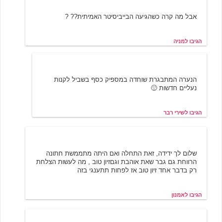
אבל מה קרה כשהגיעה הבייביסיטר האמיתית?? ?
הגיבו למניה
שירי רבר
6/16/2007 19:08
הנערה המתבגרת שוחדה במספיק כסף בשביל לקנות
נעליים חדשות 🙂
הגיבו לשירי רבר
אמנון
6/23/2007 08:54
שלום לך ידידה, זאת התחלה ואם היתה מתממשת חתונה
הרווחת גם גבר שאת אוהבת וגםזיון טוב , מה לעשות הצלחת
רק בדבר אחד זיון טוב אז לפחות תתענגי בזה
הגיבו לאמנון
סיגל
6/25/2007 00:13