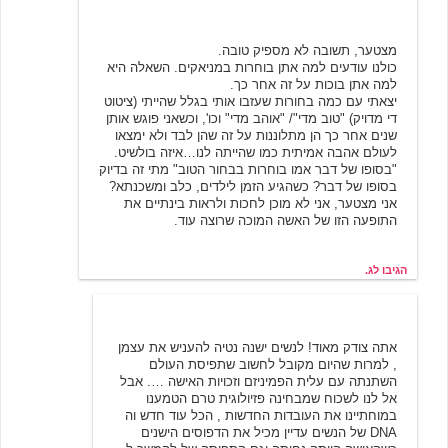
ג.
7/1/2007 02:31
מצטער, תשובה לא מספיק טובה.
כולנו עודעים למה אתן בוחרות במניאקים. השאלה היא
למה אתן בוכות על זה אחר כך.
יצאתי עם כמה בחורות שעזבו אותי בגלל שהייתי (ציטוט
די מדויק) "טוב מדי"/ "אוהב מדי" וכו', וכשאני פוגש אותן
שנים אחר כך הן מתלוננות על זה שהן לבד ולא ימצאו
לעולם אהבה אמיתית כמו שהייתה לנו…איזה בולשיט.
"בסופו של דבר אמו בוחרות בבחור הטוב" מתי זה בדיוק
בסופו של דבר? כשהגיע הזמן לילדים, כלב ומשכנתא?
אני מצטער, אני לא מוכן לחכות ולראות בינתיים את
התופעה הזו של האשה המוכה שרוצה עוד.
הגיבו לג.
סיגל
7/1/2007 11:57
אתה צודק מאוד! לנשים ישנה נטיה להעניש את עצמן
, למרות שהיום מקובל לחשוב שתפיסת העולם
השתנתה עם עלית הפמיניזם וזכויות האישה …. אבל
אל לנו לשכוח שמבחינה פזיולוגית טרם הטמענו
במוחתיינו את העובדות החדשות , הכל עוד חדש וה
DNA של הנשים עדיין מכיל את הדפוסים הישנים