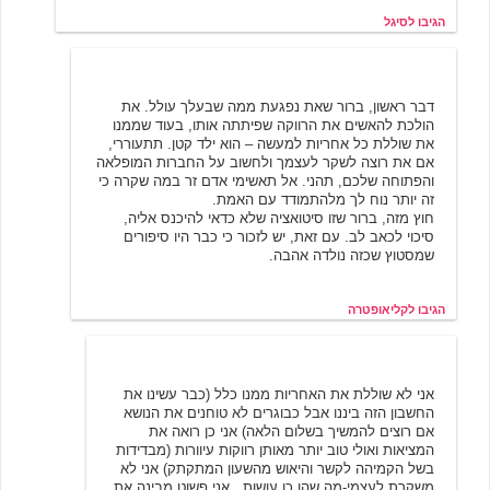
הגיבו לסיגל
קליאופטרה
6/25/2007 09:14
דבר ראשון, ברור שאת נפגעת ממה שבעלך עולל. את
הולכת להאשים את הרווקה שפיתתה אותו, בעוד שממנו
את שוללת כל אחריות למעשה – הוא ילד קטן. תתעוררי,
אם את רוצה לשקר לעצמך ולחשוב על החברות המופלאה
והפתוחה שלכם, תהני. אל תאשימי אדם זר במה שקרה כי
זה יותר נוח לך מלהתמודד עם האמת.
חוץ מזה, ברור שזו סיטואציה שלא כדאי להיכנס אליה,
סיכוי לכאב לב. עם זאת, יש לזכור כי כבר היו סיפורים
שמסטוץ שכזה נולדה אהבה.
הגיבו לקליאופטרה
סיגל
6/25/2007 11:54
אני לא שוללת את האחריות ממנו כלל (כבר עשינו את
החשבון הזה ביננו אבל כבוגרים לא טוחנים את הנושא
אם רוצים להמשיך בשלום הלאה) אני כן רואה את
המציאות ואולי טוב יותר מאותן רווקות עיוורות (מבדידות
בשל הקמיהה לקשר והיאוש מהשעון המתקתק) אני לא
משקרת לעצמי-מה שהן כן עושות , אני פשוט מבינה את