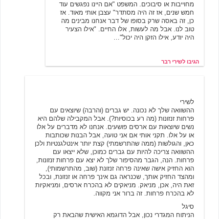
מחוייבות או סיבוכים. המשפט "אם היינו נפגשים עוד
חמש שנים, אז זה היה מסתדר" עצבן אותי מאוד. אז
כן, זה באסה שרק בסופו של דבר אנחנו מבינים מה
טוב לנו. אבל מה לעשות, אלו החיים. "אילו הצעיר
היה יודע, אילו הזקן היה יכול"…
הגיבו לשירי רבר
ג.
7/1/2007 20:38
לשירי
ההשוואה שלך לא נכונה. יש גברים (והרבה) שיוצאים עם
פרחות זנזונות (מה רע בכוסיות?). אבל המקבילה שלהם היא
נשים שיוצאות עם ארסים פושעים. אנחנו לא מדברים על אלו
או על אלו. תקני אותי אם אני טועה, אבל הבנות שכותבות
כאן, והגולשות (ממה שהתרשמתי) קצת יותר אינטלגנטיות ולכן
ההשוואה צריכה להיות עם גברים כמוכן, שלא ייצאו עם
פרחות. הנה, הגבר מהסיפור שלך לא יצא עם פרחות זנזונות,
הוא החזיק אישה שאינה פרחה זנזונת (שוב, מהתרשמותי),
ומהצד החזיק אותך, שכנראה גם אינך פרחה או זנזונת, ובכל
זאת היה, אכן, מניאק. מניאקים לא בהכרח ארסים, ומניאקיות
לא בהכרח פרחות. זה ברור אני מקווה.
סיגל
הניתוח המגדרי נכון, אבל הדוגמא האישית שהבאת רק