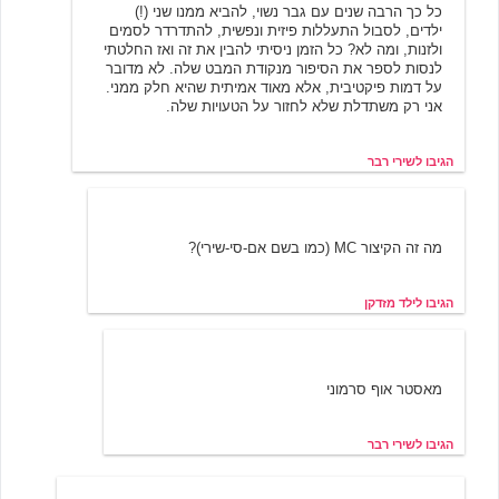
כל כך הרבה שנים עם גבר נשוי, להביא ממנו שני (!)
ילדים, לסבול התעללות פיזית ונפשית, להתדרדר לסמים
ולזנות, ומה לא? כל הזמן ניסיתי להבין את זה ואז החלטתי
לנסות לספר את הסיפור מנקודת המבט שלה. לא מדובר
על דמות פיקטיבית, אלא מאוד אמיתית שהיא חלק ממני.
אני רק משתדלת שלא לחזור על הטעויות שלה.
הגיבו לשירי רבר
ילד מזדקן
6/14/2007 13:42
מה זה הקיצור MC (כמו בשם אם-סי-שירי)?
הגיבו לילד מזדקן
שירי רבר
6/14/2007 20:07
מאסטר אוף סרמוני
הגיבו לשירי רבר
מניה
6/16/2007 12:01