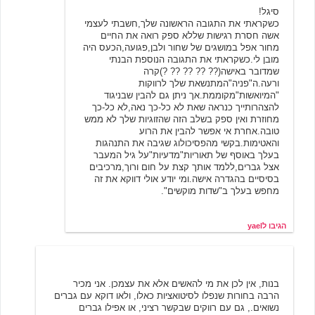
סיגל!
כשקראתי את התגובה הראשונה שלך,חשבתי לעצמי
אשה חסרת רגישות שללא ספק רואה את החיים
מחור אפל במושגים של שחור ולבן,פגועה,הכעס היה
מובן לי.כשקראתי את התגובה הנוספת הבנתי
שמדובר באישה(?? ?? ?? ?? ?)קרה
ורעה.ה"פניה"המתנשאת שלך לרווקות
"המיואשות"מקוממת.אך ניתן גם להבין שבניגוד
להצהרותייך כנראה שאת לא כל-כך נאה,לא כל-כך
מחוזרת ואין ספק בשלב הזה שהזוגיות שלך לא ממש
טובה.אחרת אי אפשר להבין את הרוע
והאטימות.בקשי מהפסיכולוג שגיבה את התנהגות
בעלך באוסף של תאוריות"מדעיות"על גיל המעבר
אצל גברים,ללמד אותך קצת על חום ורוך,מרכיבים
בסיסיים בהגדרה אישה.ומי יודע אולי דווקא את זה
מחפש בעלך ב"שדות מוקשים".
הגיבו לyael
ג.
6/26/2007 02:26
בנות, אין לכן את מי להאשים אלא את עצמכן. אני מכיר
הרבה בחורות שנפלו לסיטואציות כאלו, ולאו דוקא עם גברים
נשואים., גם עם רווקים שבקשר רציני, או אפילו גברים