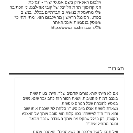
אלבום ראפ-רוק בשם אמ.סי שירי - "נסיכת
המיקרופון" תחת הלייבל של קובי אוז-לבנטיני.הכתיבה
שלי מתעסקת בנושאים חברתיים בכלל, ובנשים
בפרט. הסינגל הראשון מהאלבום הוא "מתי תחייכי",
שעוסק בנפגעות אונס.האתר
שלי:http://www.mcshiri.com
תגובות
אלמוני
6/13/2007 09:37
אם לא הייתי קורא טורים קודמים שלך, הייתי בטוח שאת
בעצם דמות פיקטיבית, ושאת הטור הזה כתב גבר שונא נשים
במסע להוכחה שכל הנשים טיפשות.
נשארת לעשות אצלו בייביסיטר? סלחת לו? שכבת איתו שוב
והוא מיד חזר לאישתו? בכזו קלות הוא סובב אותך על האצבע
הקטנה, רק בגלל שהקסימה אותך העובדה שגבר מבוגר
ובוגר מתחיל איתך?
ואל תנסו להגיד ש"ככה זה כשאוהבים". האהבה אמנם