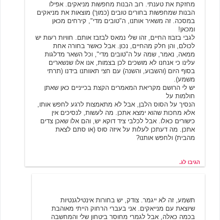
מחזקת את טענתי. רוב הבנות מחפשות מניאקים. אפילו
הבנות שמחפשות בחורים טובים (כמוך) מוצאות את מניאקים
במסכה. זה משאיר אותנו, ה"טובים מדי", קירחים מכאן
ומכאן!
לגבי בזבוז החיים, זהו שלי נמאס לבזבז אותם. חוויות רעות יש
לכולם, והן חלק מהחיים, נכון. אבל כאשר בחורה אחת
ממאה, נאמר, שמה על ה"טובים מדי", וכל השאר מדלגות
עלינו כי אנחנו לא מושכים לכן בצמות, אנו אלו שנשארים
בסוף היום (והשבוע, והשנה) עם חצי תאוותנו בידנו (תרתי
משמע).
יש לי הרושם מקריאת המאמרים הקצת בכייניים כאן שאתן
חולמות על
הנסיך על הסוס הלבן, אבל לא מתאמצות לרגע לחפש אותו,
אלא מחכות שהוא ימצא אתכן. מה לעשות, לנסיכים אין
כישורים כאלו. אבל לכלבי ציד דוקא יש, והם אלו שאכן צדים
אתכן. מה דעתכן לעלות על איזה סוס (או סתם לצאת
מהבית) ולחפש אותנו?
הגיבו לג.
שירי רבר
7/1/2007 21:02
תשמע, זה לא ייגמר. צודק, יש בחורות אינטילגנטיות
שיוצאת עם מנייאקים. אני בעברי הרחוק הייתי מאוהבת
בכמה כאלה, אבל לגמרי מחוסר ביטחון שלי והמחשבה