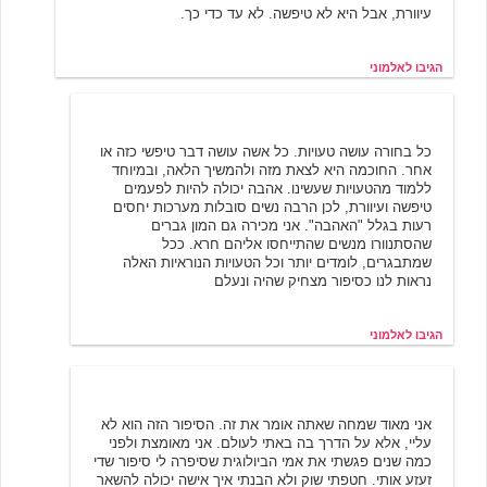
עיוורת, אבל היא לא טיפשה. לא עד כדי כך.
הגיבו לאלמוני
אלמוני
6/13/2007 11:11
כל בחורה עושה טעויות. כל אשה עושה דבר טיפשי כזה או
אחר. החוכמה היא לצאת מזה ולהמשיך הלאה, ובמיוחד
ללמוד מהטעויות שעשינו. אהבה יכולה להיות לפעמים
טיפשה ועיוורת, לכן הרבה נשים סובלות מערכות יחסים
רעות בגלל "האהבה". אני מכירה גם המון גברים
שהסתנוורו מנשים שהתייחסו אליהם חרא. ככל
שמתבגרים, לומדים יותר וכל הטעויות הנוראיות האלה
נראות לנו כסיפור מצחיק שהיה ונעלם
הגיבו לאלמוני
שירי רבר
6/13/2007 11:25
אני מאוד שמחה שאתה אומר את זה. הסיפור הזה הוא לא
עליי, אלא על הדרך בה באתי לעולם. אני מאומצת ולפני
כמה שנים פגשתי את אמי הביולוגית שסיפרה לי סיפור שדי
זעזע אותי. חטפתי שוק ולא הבנתי איך אישה יכולה להשאר