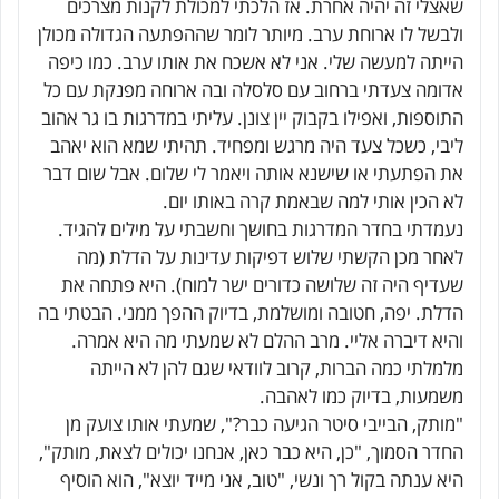
שאצלי זה יהיה אחרת. אז הלכתי למכולת לקנות מצרכים
ולבשל לו ארוחת ערב. מיותר לומר שההפתעה הגדולה מכולן
הייתה למעשה שלי. אני לא אשכח את אותו ערב. כמו כיפה
אדומה צעדתי ברחוב עם סלסלה ובה ארוחה מפנקת עם כל
התוספות, ואפילו בקבוק יין צונן. עליתי במדרגות בו גר אהוב
ליבי, כשכל צעד היה מרגש ומפחיד. תהיתי שמא הוא יאהב
את הפתעתי או שישנא אותה ויאמר לי שלום. אבל שום דבר
לא הכין אותי למה שבאמת קרה באותו יום.
נעמדתי בחדר המדרגות בחושך וחשבתי על מילים להגיד.
לאחר מכן הקשתי שלוש דפיקות עדינות על הדלת (מה
שעדיף היה זה שלושה כדורים ישר למוח). היא פתחה את
הדלת. יפה, חטובה ומושלמת, בדיוק ההפך ממני. הבטתי בה
והיא דיברה אליי. מרב ההלם לא שמעתי מה היא אמרה.
מלמלתי כמה הברות, קרוב לוודאי שגם להן לא הייתה
משמעות, בדיוק כמו לאהבה.
"מותק, הבייבי סיטר הגיעה כבר?", שמעתי אותו צועק מן
החדר הסמוך, "כן, היא כבר כאן, אנחנו יכולים לצאת, מותק",
היא ענתה בקול רך ונשי, "טוב, אני מייד יוצא", הוא הוסיף