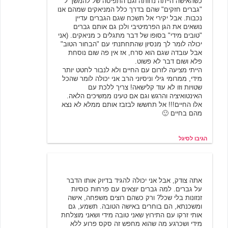
כשהאישה הייתה נחותה וגם התפיסה של להמשך ל
"גברים חזקים" שהם בדרך כלל המניאקים שמהם אנו
נכבות. אבל יקירי אל תשכח שגם הגברים עדיין
נושאים את הגן הפרמיטיבי ולכן גם אותם גברים
"טובים מידי" בסופו של דבר מתגלים כ מניאקים. (אני
יכולה לומר לך מנסיון שהתחתנתי עם "הבחור הטוב"
אבל עובדה שגם הוא סרח, אז אין פה שום נוסחת
פלא ושום דבר לא פשוט.
הייתי מציעה לזרום עם החיים ולא לנבור לחטט יותר
מידי, ממרומי גילי וניסיוני הרב אני יכולה לומר שהכל
שטויות וזו לא עוד קלישאה! צריך ללכת עם
האינטואיציה והרגש וגם אם טעינו ממשיכים הלאה.
אלו החיים!!! אל תחששו לבזבז אותם ממלא לא נצא
מהם בחיים 🙂
הגיבו לסיגל
שירי רבר
7/1/2007 18:00
אתה צודק, אבל אני יכולה להגיד בדיוק אותו הדבר
על גברים. למה גברים יוצאים עם פרחות כוסיות
זנזונות בלי שכל? ורק כשהם רוצים משפחה, אישה
ומשכנתא, הם בוחרים באישה הטובה. תשמע, גם
אותי זרקו עם התירוץ שאני טובה מידי ושאני מוצלחת
מידי ושכרגע מה שהוא מחפש זה סקס פרוע ללא