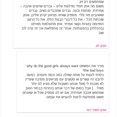
שמחפשים רק זיון.
משום מה אתן תמיד מדלגות עלינו – גברים שרוצים אהבה –
אמיתית, סוחפת ובונה. גברים שמכבדים נשים, גברים
שאוהבים פור פליי. מספיק שאיזה מניאק יקרוץ אליכן, ואתן
שוכחות הכל – את כל דיבורי הבנות הללו, את כל הרצון
המדומה בזוגיות וקשר אמיתי. אתן מתעלמות מאיתנו
(בהכללה) בהפגנתיות, ואחרי זה מתפלאות איך זה קרה לכן
שוב
הגיבו לג.
שירי רבר
6/30/2007 20:58
מכיר את המשפט why do the good girls always want
the bad boys?
ניסיתי לענות על אותה שאלה כמה וכמה פעמים. כמעט
לרובנו היו קשרים או סטוצים עם מנייאקים מסיבה שעדיין
לא מובנת לי (אולי אנחנו חושבות שלא מגיע לנו יותר
מזה?…) אבל בסופו של דבר אנחנו בוחרות בבחור הטוב
שמחפש אהבה אמיתית, אם יש לנו מספיק שכל או שאנחנו
פשוט מפסיקות לרצות להעניש את עצמנו
הגיבו לשירי רבר