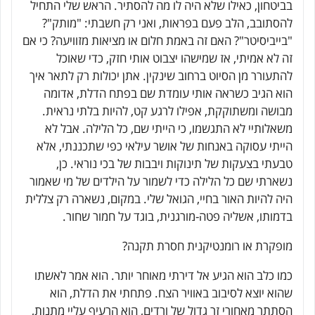
בביטחון, כאילו שלא היה לו מה להסתיר. הראש שלי התחיל
להסתובב, הלב פעם בפראות, ואני רק חשבתי: "מותק"?
"בייביסיטר"? האם זה באמת חלום או מציאות מזוויעה? כי אם
זה לא אמיתי, אז שמישהו יצבוט אותי חזק, כדי שאוכל
להתעורר מן הסיוט ברחוב שינקין. אתן יכולות רק לתאר איך
הוא הגיב כשראה אותי עומדת שם בפתח הדלת, אדומה
מבושה ומשתוקקת, אפילו לרגע קט, להיות בלתי נראית.
משאלותיי לא התגשמו, כי הייתי שם, כל הלילה. אבל לא
הייתי עסוקה באנחות של אושר עילאי כפי שתכננתי, אלא
טבעתי בצעקות של תינוקות ויבבות של בכי נוראי. כן,
נשארתי שם כל הלילה כדי לשמור על הילדים של מי שאמור
היה להיות האור בחיי, הגואל שלי. במקום, נשארה רק צללית
בדמותו, אשליה פטה-מורגנית, בוגד על חמור שחור.
מופקרת או רומנטיקנית חסרת תקנה?
כמו כלב הוא הגיע אל דירתי מאוחר יותר. הוא אמר לאשתו
שהוא יוצא לסיבוב באוויר הצח. פתחתי את הדלת, הוא
הסתתר מאחורי זר גדול של ורדים, הוא הרעיף עליי מתנות,