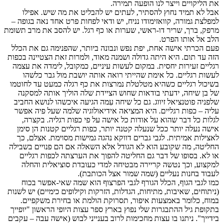
את הליקויים וייצר לנו הופעה תמירה.
אבל לא תמיד נחוץ להסתיר, לעתים יש להבליט את מה שיש. אפילו
למפלצת גמורה, קוואזימודו נניח, יש ודאי לפחות פרט אחד נאה בגופה –
מרפק, ברך, שריר דו-ראשי, שערות או כף רגל. יש להסב את מרב תשומת
הלב אל אותו הפרט.
פעם הכרתי אישה אחת, יפת נפש ונבונה ביותר, שהפנימה גם את הכלל
הזה עד תום. היא היתה גדולה ושמנה מאוד, ולמרות זאת הצטיינה בכפות
רגליים זעירות יחסית. במקום לעשות עיניים, כמקובל, לימדה את עצמה
לעשות רגליים. כל אימת שהייתי רואה אותה יושבת מול גבר כלשהו
בשיכול רגליים כשהיא מטלטלת נמרצות את כף רגלה כמעט עד לחוטמו
של בן שיחה, ידעתי בודאות שחוש הציידת שלה הוליך אותה למסקנה
שלפניה פוטנציאל זיווג. גם כל שיחה עִמה הגיעה איכשהו לנושא החביב
עליה – כפות רגליים. היא המציאה אידיאולוגיה שלמה שעל פיה אפשר
לגלות כל דבר שהוא על אודות כל אישה על פי כפות רגליה. בקצרה,
אישה נעלה יותר ככל שנעלה קטנה יותר, כפות רגליים קטנות הן סימן
לאצילות אמיתית. לגבי גברים דווקא נהגה גמישות מסוימת. אצלם, כך
החליטה, מה שקובע הוא לא הגודל אלא השאלה אם הם פנויים בשבילה
או לא. בסופו של דבר גם החליטה להפוך את הערצתה לכפות רגליים
למקצוע, וכך נטשה קריירה מבטיחה למדי כעובדת סוציאלית והחלה
לעבוד בחנות נעליים (שמה שמור אצל הכותבת).
כמו לגבי הגוף, הכלל הגורף לגבי הפרצוף הוא שמה שאי-אפשר בכוח
(ניתוחים, שאיבות, מתיחות, הגדלות, הזרקות וקילופים כימיים) יש לשנות
במוח, כלומר באמצעות איפור, תסרוקת הולמת או בחירת משקפיים.
בתקופת גיל ההתבגרות שלי נפוץ בארץ ספר עצות היופי הראשון "יופייך
בידייך". ניתנו בו עצות מחכימות לרוב בענייני לבוש (אישה עבה – עקבים