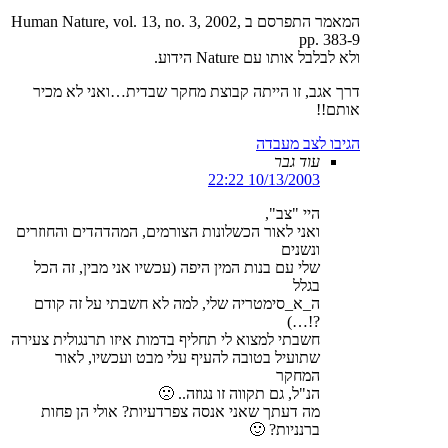
המאמר התפרסם ב Human Nature, vol. 13, no. 3, 2002,
pp. 383-9
ולא לבלבל אותו עם Nature הידוע.
דרך אגב, זו הייתה קבוצת מחקר שבדית…ואני לא מכיר
אותם!!
הגיבו לצב מעבדה
עוד גבר
10/13/2003 22:22
היי "צב",
ואני לאור הכשלונות הצורמים, המהדהדים והחוזרים
ונשנים
שלי עם בנות המין היפה (עכשיו אני מבין, זה הכל
בגלל
ה_א_סימטריה שלי, למה לא חשבתי על זה קודם
?!…)
חשבתי למצוא לי תחליף בדמות איזו תרנגולית צעירה
שתועיל בטובה להעיף עלי מבט ועכשיו, לאור
המחקר
הנ"ל, גם תקווה זו נגוזה.. 🙁
מה דעתך שאני אנסה צפרדעיות? אולי הן פחות
ברנניות? 🙂