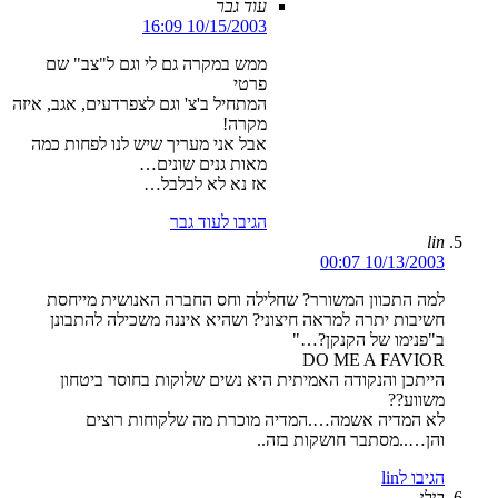
עוד גבר
10/15/2003 16:09
ממש במקרה גם לי וגם ל"צב" שם
פרטי
המתחיל ב'צ' וגם לצפרדעים, אגב, איזה
מקרה!
אבל אני מעריך שיש לנו לפחות כמה
מאות גנים שונים…
אז נא לא לבלבל…
הגיבו לעוד גבר
lin
10/13/2003 00:07
למה התכוון המשורר? שחלילה וחס החברה האנושית מייחסת
חשיבות יתרה למראה חיצוני? ושהיא איננה משכילה להתבונן
ב"פנימו של הקנקן?…"
DO ME A FAVIOR
הייתכן והנקודה האמיתית היא נשים שלוקות בחוסר ביטחון
משווע??
לא המדיה אשמה….המדיה מוכרת מה שלקוחות רוצים
והן…..מסתבר חושקות בזה..
הגיבו לlin
בילי