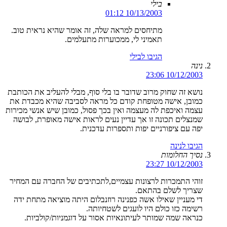
בילי
10/13/2003 01:12
מתיחסים למראה שלה, זה אומר שהיא נראית טוב.
תאמיני לי, ממכוערות מתעלמים.
הגיבו לבילי
נינה
10/12/2003 23:06
נושא זה שחוק מרוב שדובר בו בלי סוף, מבלי להעליב את הכותבת
כמובן, אישה מטופחת קודם כל מראה לסביבה שהיא מכבדת את
עצמה ואיכפת לה מעצמה ואין בכך פסול, כמובן שיש אנשי מכירות
שמנצלים תכונה זו אך עדיין נעים לראות אישה מאופרת, לבושה
יפה עם ציפורניים יפות ותספרות עדכנית.
הגיבו לנינה
נסיך החלומות
10/12/2003 23:27
זוהי התמכרות לרצונות עצמיים,לתכתיבים של החברה עם המחיר
שצריך לשלם בהתאם.
די מעניין שאילו אשה כפנינה רוזנבלום היתה מוציאה מתחת ידה
רשימה כזו כולם היו לועגים לשטחיותה.
כנראה שמה שמותר לעיתונאיות אסור על דוגמניות/קולביות.