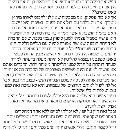
הנישואין הפכה להר מגעיל ונוראי. אם במציאת בן זוג אנו חפצות
אין אנו גם חייבות להם לפחות בסיס חסר שקרים או לפחות לא
כאלו בוטים??
אך לא בזה עסקינן. אני מסכימה שאין לנו להכנס לאותו מירוץ
מטורף, אך מה נולדנו עם רגל אחת בפנים. בטיפוח היופי ישנם
המוני אספקטים, בריאים יותר או פחות, מהנים יותר או פחות.
האם באמת חושבת זו אשר אמרה כה ברהיטות כי את הטיפוח
היא עושה בשביל עצמה- למען סיפוק עצמי בלבד. שאם החברה
לא הייתה קובעת שאישה אמורה להיות עם רגליים חלקות היא
הייתה מורידה שערות?? כל העוסקים ובעיקר העוסקות בדבר
יודעים כי שעווה אינה כיף גדול. ואף אישה מבין החיות עכשיו
באופן ספונטני ועצמאי לחלוטין לא היתה מעלה בדעתה למרוח
שעווה רותחת על הרגל למען תלישתה מאוחר יותר. הדברים אותם
אנו עושות למעננו הינם פטישים מטורפים של החברה בה אנו חיות.
כל מי שרוצה להיכנס לאותו מירוץ הטיפוח הבינלאומי מוזמנת, ואף
אני מברכת אותה לכניסה לעולם הבגרות הנשי- עצוב אך נכון. אבל
אל לה ליפול לאותם תירוצים של עצמיות, היא לא עושה זאת למען
עצמה. לפחות בלי אשליות.
בעניי אישה היא שלמה אם היא יכולה לשבת עירומה מול מראה
ללא איפור או תסרוקת או קרמים ולאהוב את מה שהיא רואה,
אפילו קצת להנות.
ובכל זאת דיון על יופי, לא יכולתי לסיים ללא אחד המחקרים
האחרונים שקראתי, בתינוקות יפים וחמודים יותר מטפילים יותר
טוב. האם יותר שמחה לראות אותם מאושרים ולכן ישנו ניסיון יותר
גדול לשמח אותם. אולי אנשים יותר יפים מצליחים יותר כי לא גרמו