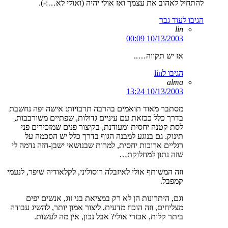
להתחיל לאהוב את עצמך ואז אולי יהיה (ואולי לא…:-).
הגיבו לעוד גבר
lin
10/13/2003 00:09
אז יש תקווה…..
הגיבו לlin
alma
10/13/2003 13:24
מסתבר מאוד תואמים בהרבה תרבויות: אישה יפה נחשבת
בדרך כלל ככזאת עם עיניים גדולות, שפתיים משורבבות,
לסת קטנה יחסית ומעודנת, בקיצור פנים שמזכירים פני
תינוק. גם בנוגע למבנה הגוף בדרך כלל יש הסכמה על
רגליים ארוכות יחסית, למרות שבנושאי ישבן-חזה נדמה לי
שזה נתון למחלוקת…
וזה המשותף אולי לאיזבלה רוסוליני, לקלאודיה שיפר, לנעמי
קמפבל.
וגם, היתרונות הן לא רק במציאת בני זוג, אנשים יפים
מצליחים, וזה הוכח מדעית, ליצור אמון יותר, להשיג עבודה
ביתר קלות, אכזרי אולי? אבל נכון, אין מה לעשות.