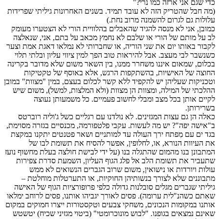
כדי שגם אני ארזה כמו נרי?"
(מה חבל שהטריק הזה לא עובד תמיד. בשנים האחרונות גיליתי שפרידות
עלולות גם לגרום להשמנה מרוב נחת.)
כמובן, אני לא מנסה להגיד שהאבלים בהלוויית הורי לא הצטערו מעומק
לב על מותם של הורי או שלבם לא נחמץ מכאב על בתם, אני, שנאלצה
לקבור באותו יום את שני הוריה, או שחברותי לא נמלאו דאגת אמת וצער
כשנשבר לבי מעצב. אבל להיראות טוב הפך למין ציווי עליון ובלתי תלוי
בכלום, שמאום איננו משחרר ממנו, בין השאר משום שלא מדובר בקרינה
החוצה של האישיות, בהשתקפות הרגש, אלא באוסף של טקטיקות
וטכניקות שעליהן יש להקפיד ללא קשר לכלום בעצם, במין "מצוות" במובן
ההלכתי של המילה, ומצוות הן מצוות (ולא המלצות, למשל), משום שיש
לקיים אותן בכל מצב ומבלי לחשוב פעמיים. כל משמעותן נעוצה
בשרירותן.
כאלה הן גם עצות המגזינים. לא נולדנו עם רגליים כשל ג'וליה רוברטס
ב"אישה יפה"? יש מה לעשות. עקבי פלטפורמה, מכנסיים בגזרה מסוימת,
בגד ים עם מִפתח ירך העולה עד למותניים ושאר פטנטים יתקנו במקצת
את העיוות הנורא, או, לחלופין, אפשר להסיח את תשומת לבו של
המתבונן בנו מהמום שהתגלה בנו (על ידי לבישת חולצה בעלת מחשוף נועז
שתעביר את תשומת הלב אל פלג הגוף העליון, השמעת סדרת צפירות
עולות ויורדות או נישואין, משום שרוב הגברים הנשואים לא ממש
מתבוננים שלא לצורך בנשותיהן החוקיות, או התערטלות מוחלטת –
גיליתי שגברים מגלים סובלנות גדולה כלפי פרופורציות הגוף של האישה
שאִתם כשהנ"לית ערומה). פסים לאורך יגביהו אותנו, פסים לרוחב ימלאו
אותנו במקומות הנכונים, משחקי צבעים וטקסטורות ייצרו חמוקים במקום
שאינם נמצאים בגופנו. "לבוש מונוכרומטי" (ביטוי מגזיני שכיח) יטשטש