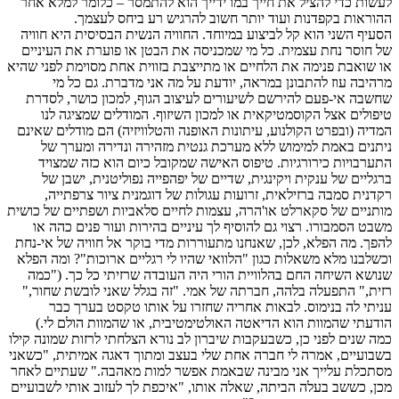
לעשות כדי להציל את חייך במו ידייך הוא להתמסר – כלומר למלא אחר
ההוראות בקפדנות ועוד יותר חשוב להרגיש רע ביחס לעצמך.
הסעיף השני הוא קל לביצוע במיוחד. החוויה הנשית הבסיסית היא חוויה
של חוסר נחת עצמית. כל מי שמכניסה את הבטן או פוערת את העיניים
או שואבת פנימה את הלחיים או מתייצבת בזווית אחת מסוימת לפני שהיא
מרהיבה עוז להתבונן במראה, יודעת על מה אני מדברת. גם כל מי
שחשבה אי-פעם להירשם לשיעורים לעיצוב הגוף, למכון כושר, לסדרת
טיפולים אצל הקוסמטיקאית או למכון השיזוף. המודלים שמציגה לנו
המדיה (ובפרט הקולנוע, עיתונות האופנה והטלוויזיה) הם מודלים שאינם
ניתנים באמת למימוש ללא מערכת גנטית מזהירה ונדירה ומערך של
התערבויות כירורגיות. טיפוס האישה שמקובל כיום הוא כזה שמצויד
ברגליים של ענקית ויקינגית, שדיים של יפהפייה נפוליטנית, ישבן של
רקדנית סמבה ברזילאית, זרועות עגולות של דוגמנית ציור צרפתייה,
מותניים של סקארלט או'הרה, עצמות לחיים סלאביות ושפתיים של כושית
משבט הסמבורו. רצוי גם להוסיף לך עיניים בהירות ועור פנים כהה או
להפך. מה הפלא, לכן, שאנחנו מתעוררות מדי בוקר אל חוויה של אי-נחת
וכשלבנו מלא משאלות כגון "הלוואי שהיו לי רגליים ארוכות"? ומה הפלא
שנושא השיחה החם בהלוויית הורי היה העובדה שרזיתי כל כך. ("כמה
רזית," התפעלה בלהה, חברתה של אמי. "זה בגלל שאני לובשת שחור,"
עניתי לה בנימוס. לבאות אחריה שחזרו על אותו טקסט בערך כבר
הודעתי שהמוות הוא הדיאטה האולטימטיבית, או שהמוות הולם לי.)
כמה שנים לפני כן, כשבעקבות שיברון לב נורא הצלחתי לרזות שמונה קילו
בשבועיים, אמרה לי חברה אחת שלי בעצב ומתוך דאגה אמיתית, "כשאני
מסתכלת עלייך אני מבינה שבאמת אפשר למות מאהבה." שעתיים לאחר
מכן, כששב בעלה הביתה, שאלה אותו, "איכפת לך לעזוב אותי לשבועיים