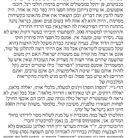
בכבישים, פן יתקל במכשולים אחרים בדמות הולכי רגל, רוכבי
אופנועים, או עיזים (ייתכן ומחוז חפצו היה כפר כזה או אחר, היה
קשה להבין את דבריו). ובכן הוצאתי את אולג מהאוטו בקשיחות
מסוימת , היות והוא לא אווה לזוז בשום פנים ואופן, כנראה נהנה
מתחנת הרדיו הפירטאית לה האזין,(אין כמו הרדיו החרדי),
והתקשרתי למשטרה 100, להפתעתי חיכיתי כעשר דקות ואיש לא
ענה. ניסיתי שוב, ומענה אין. אמנם כל חפצי היה פיתרון חוקי
לבעיית הדוד אולג, בעייה שאינה כבדת משקל לכל הדעות (הוא
שקל כשבעים ליטראות) אבל מה אם הייתי רוצה להתלונן על שוד,
אונס או רצח? מה קורה עם משטרת ישראל? האם רק משום
שהשעה שתיים אחר חצות זה מצדיק את העובדה שאין איש על
המשמרת? אומנם במועדון "הבורסה" בילו שוטרים רבים, (קל
לזהות אותם עפ"י שיטת האלימינציה; הם אינם ערבים, ואינם
חרדים) לא שיש בכך פסול. גם להם מגיע להנות מהקריאות
המלבבות של
הדי-ג'יי: "הופה! הופה! זין'נים למעלה, בלבלי אותו, יאללה בלאגן,
יאללה רווקים, יש לנו טאץ'דאו ן חדירה מלאה". אבל בכל זאת, לא
נראה לי שמשטרת ישראל כולה נכחה שם, היכן הם אוכפי החוק?
לפחות תשאירו טלפנית, משיבון קולי, טלמסר ,משהו! שרות ה100
חיוני הוא בישראל של ימינו.
החלטתי לנצל במה מכובדת זו על מנת לשלוח מסר לידידנו כחולי
המדים: אני, אופטימוס פריים, בן נאמן לסייבטרון וחברי
הרובוטריקים, יו"ר אגודת מעריצי ירון חדד ואלחנן טננבאום (לא
היו הצבעות כפולות בבחירות לאגודה! סתם השמצה גסה) עומד
להתמנות כדי ג'יי במועדון "הבורסה" ברמת גן, כידוע לכל זוה מקום