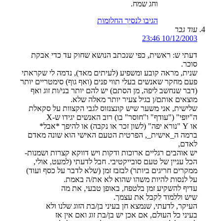
וחג שמח.
הגיבו לנסיך החלומות
עוד גבר
10/12/2003 23:46
דעתי ש: ראשית, כפי שנכתב הנושא שחוק עד כדי אבקת
סוכר.
שנית, מראה קובע ומשפיע (לעיתים מאד), נדמה לי שקראתי
פעם מחקר שאנשים בעלי תווי פנים (ואף גוף) סימטריים יותר
(דבר שנחשב ליפה, מן הסתם) יש להם יותר בני/ות זוג ואף
מוצאים אותם/ן בגיל צעיר יותר מאלה שלא.
שלישית, אני משער שיש קונצנזוס לגבי הקצוות על סקאלת
ה"יופי" ("עודף" ו"חוסר" בו) רוב האנשים יגידו ש-X
או Y "נורא יפה" (לשון זכר או נקבה) או להיפך *אבל*
ברמה ה_אישית_, הפרטית הטעם האישי הוא שונה מאדם
לאדם,
יש אוהבים רגליים ארוכות ודקות ויש דווקא קצרות ושמנות-
הכל עניין של טעם סובייקטיבי. חבל לדעתי (למעט, אולי,
ממקרים חריגים ביותר) לבזבז זמן (שלא לדבר על כסף ועוד)
על לנסות להיות משהו שהוא לא את/ה באמת.
עדיף להשקיע זמן בלטפח, באופן טבעי, את מה
שיש וללמוד לקבל את עצמך.
העיקר, לדעתי, שנמצא חן בעיני בן/בת הזוג שלנו ולא
בעיני כל העולם, אם אכן יש בן/בת זוג ואם אין אז