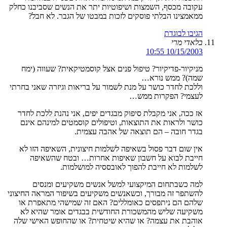
עקובה מכסף, השמצות ושיפוטיות יתר את הנשים שסביבנו כחלק
ממאמצינו הבלתי פוסקים לזכות במבטו של הגבר. לא חבל?
הגיבו לבוגדת
בלאדי מרי
10/15/2003 10:55
מניקיור-פדיקיור? טיפול פנים אצל קוסמטיקאית? שעווה (ימח
שמה)? ממש נורא…
וללכת לחדר כושר על מנת לשמור על בריאות וגיזרה שאני בחרתי
לעצמי? הפקרות ממש…
אז ככה, אני מקבלת סיפוק מבגדים יפים, אני נהנת ללכת לחדר
כושר ולראות את התוצאות, וטיפולים קוסמטים למינהם אינם
בגדר חובה – הם תוצאה של אהבה עצמית.
אין שום דבר פסול בשאיפה לשלמות חיצונית, השאיפה הזו לא
חייבת לבוא על חשבון שאיפות אחרות… ובטח שהשאיפה
לשלמות לא חייבת להפוך לאובססיה למושלמות.
למה כשבתחום המיקצועי למשל אנשים משקיעים ומנסים
להשתפר זה מבורך, וכשאנשים משקיעים בשיפור המראה החיצוני
שלהם הם ניתפסים כאומללים? האם זה שמישהי מתאפרת או
משקיעה שליש מהמשכורת החודשית בבגדים אומר שהיא לא
אוהבת את עצמה? או שהיא שיטחית? או שהחופש האישי שלה