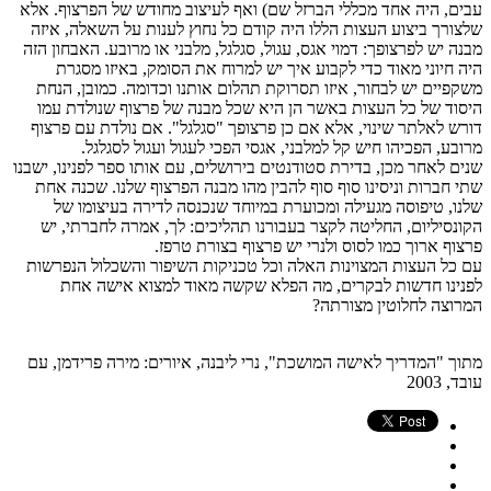
עבים, היה אחד מכללי הברזל שם) ואף לעיצוב מחודש של הפרצוף. אלא
שלצורך ביצוע העצות הללו היה קודם כל נחוץ לענות על השאלה, איזה
מבנה יש לפרצופך: דמוי אגס, עגול, סגלגל, מלבני או מרובע. האבחון הזה
היה חיוני מאוד כדי לקבוע איך יש למרוח את הסומק, באיזו מסגרת
משקפיים יש לבחור, איזו תסרוקת תהלום אותנו וכדומה. כמובן, הנחת
היסוד של כל העצות באשר הן היא שכל מבנה של פרצוף שנולדת עמו
דורש לאלתר שינוי, אלא אם כן פרצופך "סגלגל". אם נולדת עם פרצוף
מרובע, הפכיהו חיש קל למלבני, אגסי הפכי לעגול ועגול לסגלגל.
שנים לאחר מכן, בדירת סטודנטים בירושלים, עם אותו ספר לפנינו, ישבנו
שתי חברות וניסינו סוף סוף להבין מהו מבנה הפרצוף שלנו. שכנה אחת
שלנו, טיפוסה מגעילה ומכוערת במיוחד שנכנסה לדירה בעיצומו של
הקונסיליום, החליטה לקצר בעבורנו תהליכים: לך, אמרה לחברתי, יש
פרצוף ארוך כמו לסוס ולנרי יש פרצוף בצורת טרפז.
עם כל העצות המצוינות האלה וכל טכניקות השיפור והשכלול הנפרשות
לפנינו חדשות לבקרים, מה הפלא שקשה מאוד למצוא אישה אחת
המרוצה לחלוטין מצורתה?
מתוך "המדריך לאישה המושכת", נרי ליבנה, איורים: מירה פרידמן, עם
עובד, 2003