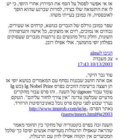
אז אי אפשר לפסול על הסף את המירוץ אחרי היופי, כי יש
לו את התשואה שלו בצידו, למרות שברגע שהוא הופך
לאובססיה, זה כמובן בעייתי משהו.
שפר כמובן גורלם של הגברים בנושא, קרחים או שעירים,
גבוהים או נמוכים, רזים או מוצקים, כל אישה והעדפותיה
השונות, וחלק גדול מהנשים גם נרתעות מגברים שעסוקים
בפולחן יופי מתמשך. אולי אפילו רובן.
הגיבו לalma
צב מעבדה
10/13/2003 17:43
עוד גבר היקר,
אם אתה חושב שבננות נסחף עם המאמרים בנושא יופי אז
תן הצצה ברשימת הזוכים בפרס Ig Nobel Prize (כש Ig
עומד עבור ignore) של השנה . זהו פרס עבור מחקרים
מדעיים שבלשון עדינה "אין צורך לחזור עליהם". הטקס
נערך שבוע לפני טקס פרס נובל באוניברסיטת הרוורד.
(אתר הפרס:
http://www.improb.com/ig/ig-
)
pastwinners.html#ig2003
השנה זכה בפרס בקטגוריה של מחקר בין תחומי מאמר
שהראה שאפילו תרנגולות מעדיפות אנשים יפים! כך שלכל
המכוערים אין תקווה אפילו לזיון עם תרנגולת.