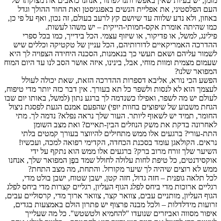
מזמן, יש בעיות שאין באפשרותנו לפתור, אנחנו כואבים את מצוקתו של
העם הפלסטיני, את אפליית הנשים באפגניסטן ואת החור ההולך וגדל
באוזון, ולא נדע שלווה עד שיושם קץ לרעב בעולם, זה נכון, ואף על פי כן,
כמו שהיתה אומרת אקס-חמותי-הייקית – יש משהו לעשות.
פילינג, למשל, או פדיקור, או שיזוף עצמי. הכל בידייך, כמו בכל ספרי
ההדרכה האמריקאיים לדורותיהם, הכל עניין של טקטיקה וכללים שיש
לשמור עליהם ושאם תעשי כך בנאמנות, הסכנה היחידה הצפויה לך היא
שעמום מצמית ומוות מוחי, אבל, בינינו, איזה אושר הסב לנו עד היום המוח
המפואר שלנו?
הפשע הכי נורא, אליבא דספרות ההדרכה הזאת, שאת יכולה לעולל
לעצמך הוא לא לנסות ולשפר כל תא בעורך. אין דבר כזה יותר מדי טיפוח,
לעולם יש מה לשפר, ואפילו כשנדמה לך ברגע נתון (למשל, באותו יום שבו
הגחת משבוע של שיפוצים בחוות יופי) שהפעם אמנם הגעת לפסגת ניצול
החומר, תמיד יש לשאוף ליותר. העור שלך נראה נפלא? נדמה לך. מתי
לאחרונה בדקת את משק הנוזלים הבין-תאיים? ואת מצב השומן
התת-עורי? ברגעים אלו ממש מתחילים להיווצר בעורך קמטים בלתי
נראים. הקולאגן עומד בסכנת הכחדה, הקדימי רפואה למכה, ועכשיו!
השיער שלך זורח מרוב ברק? ברגעים אלו ממש הוא נתקף על ידי
אוקסידנטים, כל טיפת לחות עלולה לחולל שמד בפֶן המפואר שלך, אנחנו
ממש לא רוצים שיהיה לך שיער מקורזל. והתחת, מה מצב התחת?
לכל תלאה גופנית – חזה גדול, חזה קטן, ישבן שטוח, ישבן בולט מדי,
רגליים ארוכות מדי ביחס לפלג הגוף העליון, רגליים קצרות מדי ביחס לפלג
הגוף העליון, מותניים עבים, צוואר קצר, צוואר ארוך מדי, קרסוליים עבים,
זרועות מידלדלות – ולכל מבנה פרצוף יש פתרון הולם באמצעות בגדים,
איפור מסווה ואביזרים שנועדו "להחמיא ולטשטש". כל מה שעלייך