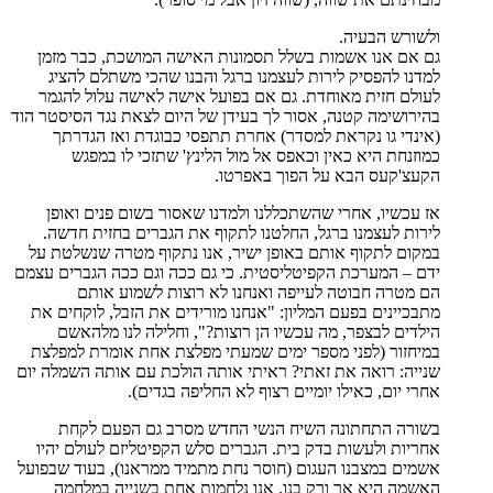
ולשורש הבעיה.
גם אם אנו אשמות בשלל תסמונות האישה המושכת, כבר מזמן
למדנו להפסיק לירות לעצמנו ברגל והבנו שהכי משתלם להציג
לעולם חזית מאוחדת. גם אם בפועל אישה לאישה עלול להגמר
בהירושימה קטנה, אסור לך בעידן של היום לצאת נגד הסיסטר הוד
(אינדי גו נקראת למסדר) אחרת תתפסי כבוגדת ואז הגדרתך
כמוזנחת היא כאין וכאפס אל מול הלינץ' שתזכי לו במפגש
הקעצ'קעס הבא על הפוך באפרטו.
אז עכשיו, אחרי שהשתכללנו ולמדנו שאסור בשום פנים ואופן
לירות לעצמנו ברגל, החלטנו לתקוף את הגברים בחזית חדשה.
במקום לתקוף אותם באופן ישיר, אנו נתקוף מטרה שנשלטת על
ידם – המערכת הקפיטליסטית. כי גם ככה וגם ככה הגברים עצמם
הם מטרה חבוטה לעייפה ואנחנו לא רוצות לשמוע אותם
מתבכיינים בפעם המליון: "אנחנו מורידים את הזבל, לוקחים את
הילדים לבצפר, מה עכשיו הן רוצות?", וחלילה לנו מלהאשם
במיחזור (לפני מספר ימים שמעתי מפלצת אחת אומרת למפלצת
שנייה: רואה את זאתי? ראיתי אותה הולכת עם אותה השמלה יום
אחרי יום, כאילו יומיים רצוף לא החליפה בגדים).
בשורה התחתונה השיח הנשי החדש מסרב גם הפעם לקחת
אחריות ולעשות בדק בית. הגברים סלש הקפיטליזם לעולם יהיו
אשמים במצבנו העגום (חוסר נחת מתמיד ממראנו), בעוד שבפועל
האשמה היא אך ורק בנו. אנו נלחמות אחת בשנייה במלחמה