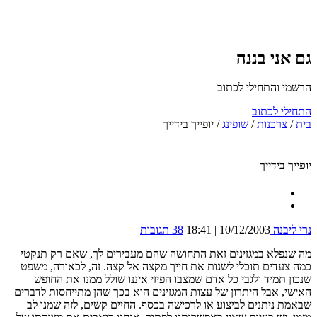
גם אני בננה
הרשמי והתחילי לכתוב
התחילי לכתוב
בית
/
צרכנות
/
שופינג
/
יופייך בידייך
יופייך בידייך
נרי ליבנה
10/12/2003 | 18:41
38 תגובות
מה שנפלא במגזינים זאת התחושה שהם מעבירים לך, שאם רק תנקטי
כמה צעדים תוכלי לשנות את חייך מקצה אל קצה. זה, לכאורה, משפט
שנכון תמיד ולגבי כל אדם שמצבו הפיזי איננו שולל ממנו את החופש
האישי, אבל היתרון של עצות המגזינים הוא בכך שהן מתייחסות לדברים
שבאמת ניתנים לביצוע או לרכישה בכסף. החיים קשים, לזה שמנו לב