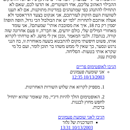
ההבילוי האהוב עליכם, אחי השוטרים, אז תדעו לכם, שאם לא
תתחילו להתנהג כפי שמתנהגים במדינות מתוקנות, אם לא תענו
לשוועות העם הזקוק לעזרתכם, אני אנקוט בצעד הדראסטי ולא
אעלה אותכם לתחרות "למי יש את הבולבול הכי גדול, הופה הופה!
יסמין רק בת 18, איך את מסובבת אותי" שמעתם?, אני עומד
מאחורי המילים שלי, כולם יודעים, אז חבר'ה, זו פעם אחרונה שזה
קורה, בנתם?!. ולגבי המאמר ,ובכן אין לי מושג. לא טרחתי לקרוא
אותו, פשוט חיפשתי מקום להתבטא בשעה מאוחרת זו, בה הנני
נרגש ונסער, כך שאין לי ממש משהו בר תוכן לומר, ועם כל מי
שקרא אותי בטעות- הסליחה.
סוכות ענוג.
הגיבו לאופטימוס פריים
אני שומעת פעמונים
10/13/2003 12:35
1. מספיק לקרוא את שלוש השורות האחרונות.
2. האופטימום הולך להיות דיג'יי, מה שאומר שהוא יתחיל
לחפש מחוץ לבננות.
ברכות.
הגיבו לאני שומעת פעמונים
השדכנית של גלזר
10/13/2003 13:31