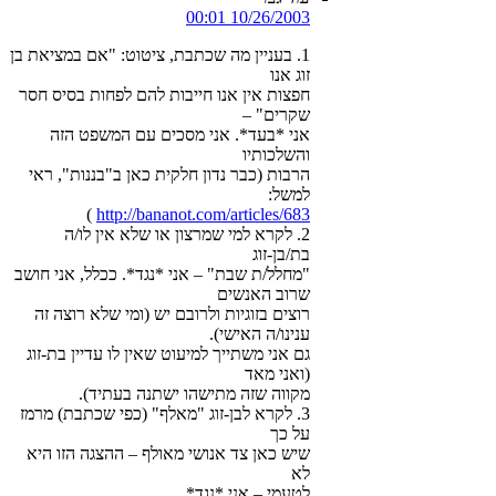
10/26/2003 00:01
1. בעניין מה שכתבת, ציטוט: "אם במציאת בן
זוג אנו
חפצות אין אנו חייבות להם לפחות בסיס חסר
שקרים" –
אני *בעד*. אני מסכים עם המשפט הזה
והשלכותיו
הרבות (כבר נדון חלקית כאן ב"בננות", ראי
למשל:
)
http://bananot.com/articles/683
2. לקרא למי שמרצון או שלא אין לו/ה
בת/בן-זוג
"מחלל/ת שבת" – אני *נגד*. ככלל, אני חושב
שרוב האנשים
רוצים בזוגיות ולרובם יש (ומי שלא רוצה זה
ענינו/ה האישי).
גם אני משתייך למיעוט שאין לו עדיין בת-זוג
(ואני מאד
מקווה שזה מתישהו ישתנה בעתיד).
3. לקרא לבן-זוג "מאלף" (כפי שכתבת) מרמז
על כך
שיש כאן צד אנושי מאולף – ההצגה הזו היא
לא
לטעמי – אני *נגד*.