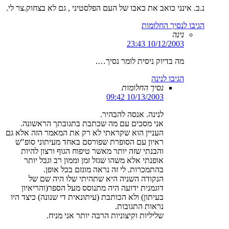
נ.ב. אינני כואב את כאבו של העם הפלסטיני , גם לא בצחוק.צר לי.
הגיבו לנסיך החלומות
נינה
10/12/2003 23:43
מה בדיוק ניסית לומר נסיך….
הגיבו לנינה
נסיך החלומות
10/13/2003 09:42
לנינה. אנסה להבהיר.
אני מסכים עם מה שכתבת בתגובתך הראשונה.
העניין הוא שקראתי לא רק את המאמר הזה אלא גם
ראיון עם הסופרת שפורסם באחד מעיתוני סופ"ש
והבנתי שזה יותר מאשר טיפוח הגוף ורצון להיות
אופנתי אלא משהו שגזל זמן וממון רב וגבל יותר
בהתמכרות. לי זה נראה מוגזם בכל אופן.
הנקודה השניה היא שתהיתי שלו היה שם של
דוגמנית ידועה היה מתנוסס מעל הספר(והריאיון
בעיתון) ולא הכותבת (עיתונאית די שנונה) כיצד היו
נראות התגובות.
שליליות וקיצוניות הרבה יותר אני מניח.