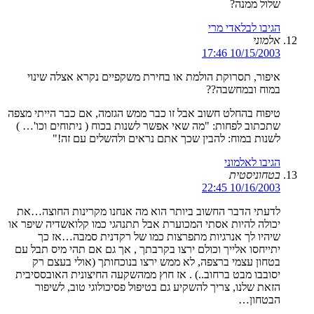
שלול ממנה?
הגיבו לבלאדי מרי
אלמוני
10/15/2003 17:46
איפור, תסרוקת הולמת או בחירת משקפיים נקרא אצלה שינוי
במוח ובמחשבה??
טיפוח בהחלט חשוב אבל זו כבר ממש הגזמה, אם כבר הייתי מצפה
שתכתוב לפחות: "מה שאי אפשר לשנות בכוח ( ניתוחים וכו'… )
לשנות במוח: להבין שכך אתם נראים ולהשלים עם זה!"
הגיבו לאלמוני
בטחוניסטית
10/16/2003 22:45
לדעתי הדבר החשוב ביותר הוא מה אנחנו מקרינות החוצה…את
יכולה להיות אסתי המכוערת אבל תתנהגי כמו קלואשדיה שיפר או
שיהיו לך אנרגיות מתפרצות כמו של רקדנית סמבה…אז כך
יתייחסו אלייך וכולם ירצו בקרבתך , אך גם אם תהי מיס תבל עם
בטחון עצמי ברצפה, לא ממש ירצו בנוכחותך (אולי בעצם רק
יסובבו מבט ברחוב..) . אז חוץ ממהשקעה החיצונית האובססיבית
הזאת שלנו, צריך להשקיע גם בטיפול פסיכולוגי טוב, לשיפור
הבטחון…