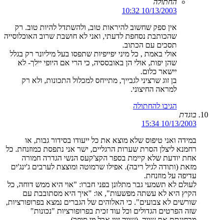
החתולה
10/13/2003 10:32
אין ספק שחשוב להיראות טוב, ולהשתדל להיות טוב. רק
שהכותבת נסחפת לדעתי, ואני לא חושבת שרוב האוכלוסייה
תסכים עם הכתוב.
אולי באמת , כל מיני יפייפיות שתפסו בעל מיליונר רק בגלל
שהן יפות, אולי הן באובססיה, כי הרי אם היופי יילך- לא
יישאר כלום.
בן זוג שרציני לגבייך, מתייחס למכלול התכונות, ולא רק
למראה החיצוני.
הגיבו להחתולה
בוגדת
10/13/2003 15:34
במידה ואני טיפוס שלא מוצא את כל ייעודו בסידור גבות, או
רחמנא ליצלן הסרת שערות הרגליים, ישר אני נתפסת כמוזנחת. כל
אחת יודעת שלא קיימת בספר הקצ'קעס הנשי הגדרה חמורה
מזאת (ותודה לגיל ריבה). אפילו שרמוטה ומוצצת לערבים ג'ינג'ים
עדיפה על מוזנחת.
לעולם לא תשמעי גבר מתלונן בפני חברו: "אוי היא ממש דוחה, כל
הקיץ היא לא עשתה מפשעות", או: "איך היא מסתובבת עם
שורשים לא צבועים". כי האלוהים של הגברים נמצא בפרופורציות,
שזה הפרטים הגדולים וכל עוד זכית בפרופורציות "נכונות"
מבחינתם את שווה, (שווה זיון אבל מי סופר).