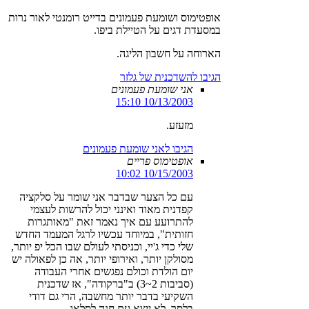
אופטימוס ושומעת פעמונים בדייט רומנטי לאור נרות
במסעדת דגים על הטיילת ביפו.
הארוחה על חשבון הליגה.
הגיבו להשדכנית של גלזר
אני שומעת פעמונים
10/13/2003 15:10
מזעזע.
הגיבו לאני שומעת פעמונים
אופטימוס פריים
10/15/2003 10:02
עם כל הצער שבדבר אני שומר על סלקציה
קפדנית מאוד ואינני יכול להרשות לעצמי
להתרועע עם איך נאמר זאת "מאותגרות
חזותית", במיוחד עכשיו לרגל המעמד החדש
שלי כדי ג'יי, וכניסתי לעולם שבו הכל יפ יותר,
מסולקן יותר, ואירופי יותר, אה כן לפאולה יש
יום הולדת וכולם נפגשים אחרי העבודה
(סביבות 2~3) ב"ברקודה", אז שדכנית
השקיעי בדבר יותר מחשבה, הרי גם דודי
בלסר, לא ייצא עם חנה לסלאו