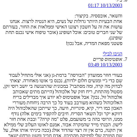
10/13/2003 01:17
והשאר, אובססיה. בקיצור:
אחת הבעיות היותר גדולות של נשים, היא הנטיה לרצות. אנחנו
עושות את זה על חשבון רצוננו האישי וממלאות את החור, בעזרתם
של שני חברים טובים: אוכל ושופינג (אובר טיפוח אישי נכנס תחת
שופינג).
פשטני מפאת המדיה, אבל נכון!
הגיבו לבילי
אופטימוס פריים
10/13/2003 03:49
בעודי חוזר ממועדון "הבורסה" ברמת-גן (אני אולי מתחיל לעבוד
שם כדי ג'יי ומגשים חלום ילדות), נכנס בי אוטו מאחורה. יצאתי
לבדוק מה קרה, ומה מסתבר? במכונית שהתנגשה בי יושב רוסי זקן,
מסטול מהתחת, ריח חזק של אלכוהול (הייתם מתים שאכותב
אלכוהול זול, נכון? אבל אופטימוס לא יודע איך מבדילים בריח
האלוכוהול כשהוא מעורבב בעוד כל כך הרבה ניחוחת מעוררי
תאבון כמו ריר, קיא, סיגריות, וזיעה, כך שייתכן שהאלכוהול היה
דווקא יקר וכל השאר הסריח. חיבים להקפיד בימים אלה) נודף
ממנו, הרוסי בהה בי משועמם, פלט "מה קרה?" ובבת אחת חזר
לישון. הבנתי מייד שהמקרה אבוד, אמנם לאוטו העלוב שלי ממילא
אין תקנה, ברם אין זה רצוי שהדוד אולג (ככה כיניתי אותו אולג, על
שם המורה שלי לפיזיקה מהתיכון, אדם חביב ומעט טרחן) ישאר