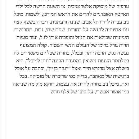
ערפיח של מוסיקה אלטרנטיבית. צו השעה הרשה לכל ילדי
האייטיז האובדניים להרים את הראש המורכן, ולשמוח. מיכל
ניב עברה לרדיו תל אביב, שנונה ודעתנית, דיברה בשצף קצף
עם אחיותיה להגשה על בחורים, שפם שחי, גבות, תחבושות
היגייניות שכולאות את הנוזל והופכות אותו לג'ל, ועוד סוגיות
הרות גורל ברומו של העולם הנשי השטוח. קולה המצועף
נעשה נגיש הרבה יותר, ובכלל, בחורה שכל יום משאירים לה
בטלמסר הצעות נישואין במסגרת הפינה "חתן למיכל". היא
בישלה אצל מרגרט תייר ואצל "יועזר בן יין", וכתבה על אוכל
ברגישות של מאהבת, בדיוק כפי שדיברה על מוסיקה. בכל
זאת, מיכל ניב בחרה להרוג את עצמה, דווקא מול מה שנראה
כמו אושר אפשרי, על סיפו של אלף חדש.