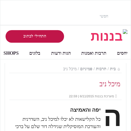
התחילי לכתוב
יחסים
תרבות ואמנות
הגות ודעות
בלוגים
SHOPS
בית
/
תרבות
/
פמיניזם
/
מיכל ניב
מיכל ניב
מערכת בננות
6/11/2015 | 22:59
ה
יפה והאמיצה
כל הקלישאות לא יכלו למיכל ניב, השדרנית
והעורכת המוסיקלית שגידלה דור שלם על ברכי