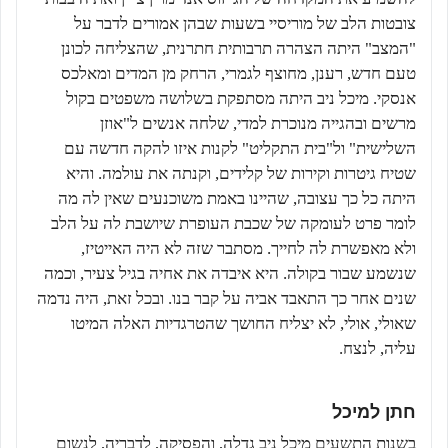
צובטות הלב של מוריסיי בשעות שבהן אמורים לדבר על
"המצב" היתה הצהרה תרבותית חתרנית, שהצליחה לכונן
טעם חדש, רענן, מחוצף לגמרי, הרחק מן המדים ומאלכס
אנסקי. מיכל ניב היתה מסתפקת בשלושה משפטים בקול
מרשים ובהגייה מנוכרת למדי, שלחה אנשים ל"אוזן
השלישית" ול"בית התקליט" לקנות איזו להקה חדשה עם
שטיח גיטרות וקירות של קלידים, וקנתה את עולמה. והיא
היתה כל כך עצובה, שהיינו באמת משוכנעים שאין לה מה
לומר פרט לעומקה של שכבת העופרת שיושבת לה על הלב
ולא מאפשרת לה לחייך. מסתבר שזה לא היה האייטיז,
שנשמע שבור בקולה. היא איבדה את אחיה בגיל צעיר, וכמה
שנים אחר כך התאבד אביה על קבר בנו. ובכל זאת, היה נדמה
שאולי, אולי, לא יצליח החושך שהטרגדיות האלה המיטו
עליה, לנצח.
חתן למיכל
בשנות התשעים מיכל ניב גדלה, והפסיקה, לדבריה, לנשום