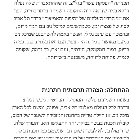
תכניתה "הפסקת עשר" בגל"צ. זה שההתאבדות שלה נפלה
דווקא במה שנראה היה התקופה השמחה ביותר בחייה, הפך
את ימי הרדיו העליזים של "היפות והאמיצות" ברדיו תל אביב
לסוג של פצצת זמן. כשמקשיבים למיכל ניב עם תמר מרום,
ובהמשך עם עינב גלילי, אפשר באמת להשתכנע שמיכל ניב
כמעט מאושרת. מותה היה צפוי, ועם זאת בלתי נתפס, כמוה
בדיוק, דמות חמקמקה, חידתית, ועם זאת, כך נדמה, שקופה
לגמרי, פתוחה לרווחה, משכנעת בישירותה.
ההתחלה: הצהרה תרבותית חתרנית
בשנות השמונים פלשה המוסיקה הבריטית ליבשת גל"צ,
ודרכה לכל העולם מאלנבי תל אביב, צפונה, ומשם לכל הארץ.
מיכל ניב, אז חיילת טרייה בתחנה והמזכירה לשעבר של הבוס,
קיבלה תכנית בעשר בבוקר. יחד התעקשו היא, והעורך שלה,
שרון מולדבי, לא לעשות שום דבר שנשמע כמו תכנית בוקר.
להשמיע את המקדחה של הג'יזוס אנד מרין צ'יין ואת היבבות