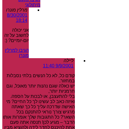
מיתולוגי
מרלין מונרו
8/30/2001
18:14
אני יכולה
לחשוב על זה
יום-יומיים? (:
הגיבו למרלין
מונרו
ליילה
9/9/2001 11:40
קודם כל, לא כל הנשים בלתי נסבלות
במחזור.
יש כאלה שגם נהנות יותר מאוכל, וגם
חרמניות יותר,
בלי להתעצבן, או לבכות על הספה.
ואיזה כאב לב עשינו לך כל החיים? מי
האישה שדרכה עליך כל כך שאתה
מרגיש צורך נוראי להתנקם בכל
השאר? כל התגובות שלך אומרות אותו
הדבר – מגיע לכן! תנסה אתה פעם
אחת להיכנס לחדר לידה ולהוציא מבין