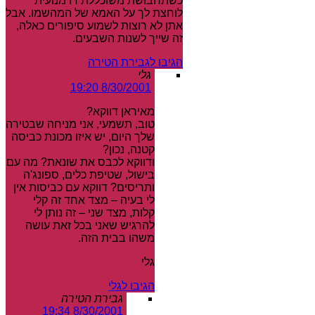
כשתחבושת משוכללת דו מנועית
לוחצת לך על האמא של המהשמו. אבל
אתן לא רוצות לשמוע סיפורים כאלה,
זה שייך לשנות השבעים.
הגיבו לגבירת הטירה
גלי
8/30/2001 19:20
מאיראן דווקא?
טוב, תשמעי, אני מניחה שבטירה
שלך היום, יש איזו מכונת כביסה
קטנה, נכון?
ודווקא לכבס את שונאת? מה עם
בישול, שטיפת כלים, ספונג'ה
ותריסים? דווקא עם כביסות אין
לי בעיה – מצד אחד זה קלי
קלות, מצד שני – זה נותן לי
להרגיש שאני בכל זאת עושה
משהו בבית הזה.
גלי
הגיבו לגלי
גבירת הטירה
8/30/2001 19:34