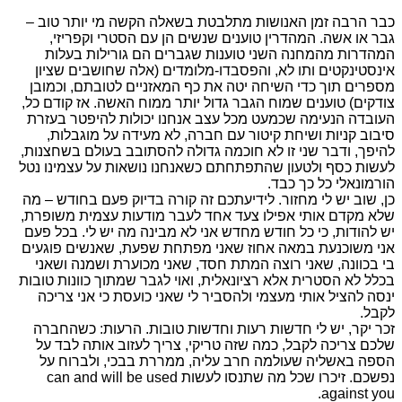
כבר הרבה זמן האנושות מתלבטת בשאלה הקשה מי יותר טוב –
גבר או אשה. המהדרין טוענים שנשים הן עם הסטרי וקפריזי,
המהדרות מהמחנה השני טוענות שגברים הם גורילות בעלות
אינסטינקטים ותו לא, והפסבדו-מלומדים (אלה שחושבים שציון
מספרים תוך כדי השיחה יטה את כף המאזניים לטובתם, וכמובן
צודקים) טוענים שמוח הגבר גדול יותר ממוח האשה. אז קודם כל,
העובדה הנעימה שכמעט מכל עצב אנחנו יכולות להיפטר בעזרת
סיבוב קניות ושיחת קיטור עם חברה, לא מעידה על מוגבלות,
להיפך, ודבר שני זו לא חוכמה גדולה להסתובב בעולם בשחצנות,
לעשות כסף ולטעון שהתפתחתם כשאנחנו נושאות על עצמינו נטל
הורמונאלי כל כך כבד.
כן, שוב יש לי מחזור. לידיעתכם זה קורה בדיוק פעם בחודש – מה
שלא מקדם אותי אפילו צעד אחד לעבר מודעות עצמית משופרת,
יש להודות, כי כל חודש מחדש אני לא מבינה מה יש לי. בכל פעם
אני משוכנעת במאה אחוז שאני מפתחת שפעת, שאנשים פוגעים
בי בכוונה, שאני רוצה המתת חסד, שאני מכוערת ושמנה ושאני
בכלל לא הסטרית אלא רציונאלית, ואוי לגבר שמתוך כוונות טובות
ינסה להציל אותי מעצמי ולהסביר לי שאני כועסת כי אני צריכה
לקבל.
זכר יקר, יש לי חדשות רעות וחדשות טובות. הרעות: כשהחברה
שלכם צריכה לקבל, כמה שזה טריקי, צריך לעזוב אותה לבד על
הספה באשליה שעולמה חרב עליה, ממררת בבכי, ולברוח על
נפשכם. זיכרו שכל מה שתנסו לעשות can and will be used
against you.