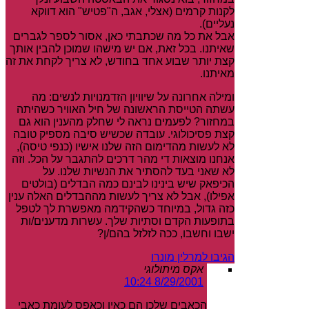
לקנות קרמים (אצלי, אגב, ה"פטיש" הוא דווקא
נעליים).
אבל את כל מה שכתבתי כאן, אסור לספר לגברים
שאיתנו. בכל זאת, אם יש מישהו שמוכן להבין אותך
קצת יותר שבוע אחד בחודש, לא צריך לקחת את זה
מאיתנו.
ומילה אחרונה על שיוויון הזדמנויות לנשים: מה
עשתה הטייסת הראשונה של חיל האוויר כשהיתה
במחזור? לפעמים נראה לי שחלק מהענין הוא גם
קצת פסיכולוגי. עובדה שכשיש סיבה מספיק טובה
לא לעשות מהדימום הזה שלנו אישיו (כנפי טיסה),
אנחנו מוצאות די מהר דרכים להתגבר על הכל. וזה
לא שאני בעד להסתיר את הנשיות שלנו. על
הכיפאק שיש בינינו לבינם כמה הבדלים (בולטים
אפילו), אבל לא צריך לעשות מההבדלים האלה ענין
כזה גדול, במיוחד כשהקידמה מאפשרת לך לטפל
בתופעות הקדם וסתיות שלך. עשרות מדענים/ות
ישבו וחשבו, ככה לזלזל בהם/ן?
הגיבו למרלין מונרו
אקס מיתולוגי
8/29/2001 10:24
הכאבים שלכן הם כאין וכאפס לעומת כאבי