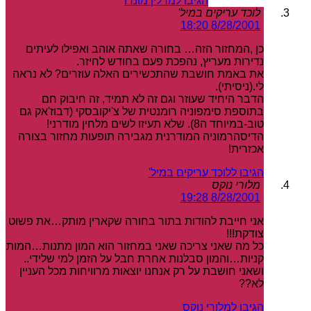
הגיבו למרלין מונרו
לוכד עריקים במיל'
8/28/2001 18:20
כן ,המחזור הזה… בחורה שאתה אוהב ואפילו לעיתים
נדירות מעריץ, נהפכת פעם בחודש לחיזר.
את באמת חושבת שהתכשירים האלה עוזרים? לא נראה
לי.(ניסיתי).
הדבר היחיד שעוזר וגם זה לא תמיד, זה חיבוק חם
בתוספת סימפוניה רומנטית של צ'יקובסקי (דבוז'אק גם
טוב-במיוחד ה8). שלא תעיזו לשים מלחין מודרני!
הדיסהרמוניה המודרנית מגבירה תופעות מחזור בצורה
אכזרית!
הגיבו ללוכד עריקים במיל'
מלורי נוקס
8/28/2001 19:28
אני חייבת להודות בתור בחורה שקארין מותק…את פשוט
צודקת!!!
כל מה שאני צריכה שאני במחזור הוא המון מתנות…המות
קניות…והמון סבלנות אחרת חבל על הזמן למי שלידי..
ושאני חושבת על רק אנחנו יוצאות מרוויחות מכל העניין
לא??
הגיבו למלורי נוקס