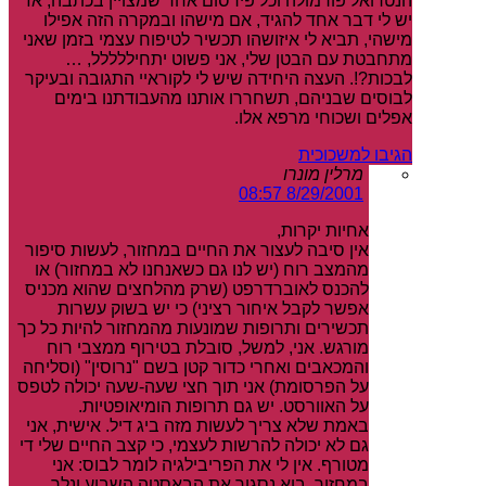
הנטרואל פורמולה וכל פירסום אחר שמצויין בכתבה, אז
יש לי דבר אחד להגיד, אם מישהו ובמקרה הזה אפילו
מישהי, תביא לי איזושהו תכשיר לטיפוח עצמי בזמן שאני
מתחבטת עם הבטן שלי, אני פשוט יתחיללללל, …
לבכות?!. העצה היחידה שיש לי לקוראיי התגובה ובעיקר
לבוסים שבניהם, תשחררו אותנו מהעבודתנו בימים
אפלים ושכוחי מרפא אלו.
הגיבו למשכוכית
מרלין מונרו
8/29/2001 08:57
אחיות יקרות,
אין סיבה לעצור את החיים במחזור, לעשות סיפור
מהמצב רוח (יש לנו גם כשאנחנו לא במחזור) או
להכנס לאוברדרפט (שרק מהלחצים שהוא מכניס
אפשר לקבל איחור רציני) כי יש בשוק עשרות
תכשירים ותרופות שמונעות מהמחזור להיות כל כך
מורגש. אני, למשל, סובלת בטירוף ממצבי רוח
והמכאבים ואחרי כדור קטן בשם "נרוסין" (וסליחה
על הפרסומת) אני תוך חצי שעה-שעה יכולה לטפס
על האוורסט. יש גם תרופות הומיאופטיות.
באמת שלא צריך לעשות מזה ביג דיל. אישית, אני
גם לא יכולה להרשות לעצמי, כי קצב החיים שלי די
מטורף. אין לי את הפריבילגיה לומר לבוס: אני
במחזור, בוא נסגור את הבאסטה השבוע ונלך