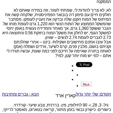
המסקנה
לא, לא צריך להודות לי, שמחתי לעזור, וזה במידה שאתם לא
חולקים חיים עם סימון דה בובואר הפמיניסטית, שלקחה קשה את
המיתוס של המוח הקטן שלה ובדקה את העניין לעומקו. מסתבר
שהמשקל הממוצע של המוח הנשי הוא 1,220 גרם לעומת מוחו של
הגבר ששוקל 1,360 גרם, אך מאחר והמדידה נעשית באופן יחסי
למשקל הגוף, יש לחלק את משקל המוח בחזקת 0.56 והתוצאה היא
2.73 לגברים לעומת 2.74 לנשים – שוויון.
אבל עזבו אתכם מחישובים ושקילות- ביננו – אחרי שהלכתם
וקניתם בושם, מלבין פנים, קרם לשיער, וורדים ושמלה (אמן)
לאותה בחורה שאיימה על חייכם לפני כמה שעות, עכשיו תגידו לי
אתם – למי יש מוח יותר קטן, למי?
הקודם:
שלי יותר גדול
הבא :
גברים ומחויבות
קארין ארד
גיל- 3, 28, ו- 90 לחילופין, מין- בררנית, צבע שיער- קורדרוי.
כישורים- כישרון נבואי בזמן מחזור, קריאה בטארוט, מאסטר לרייקי,