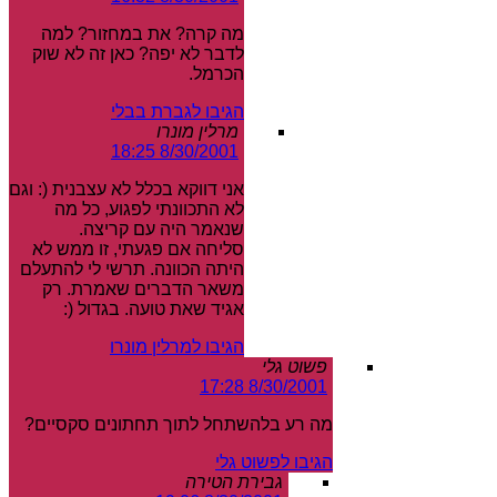
מה קרה? את במחזור? למה
לדבר לא יפה? כאן זה לא שוק
הכרמל.
הגיבו לגברת בבלי
מרלין מונרו
8/30/2001 18:25
אני דווקא בכלל לא עצבנית (: וגם
לא התכוונתי לפגוע, כל מה
שנאמר היה עם קריצה.
סליחה אם פגעתי, זו ממש לא
היתה הכוונה. תרשי לי להתעלם
משאר הדברים שאמרת. רק
אגיד שאת טועה. בגדול (:
הגיבו למרלין מונרו
פשוט גלי
8/30/2001 17:28
מה רע בלהשתחל לתוך תחתונים סקסיים?
הגיבו לפשוט גלי
גבירת הטירה