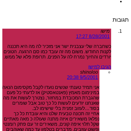
תגובות
מישו
8/28/2001 17:27
כשחברה שלי עצבנית ישר אני מזכיר לה מה היא תכננה
לקנות החודש. משום מה זה עובד כמו סם הרגעה. הטונים
יורדים והחיוך נמרח לה על הפנים. תרופת פלא של ממש.
הגיבו למישו
shinoloo
9/5/2001 20:38
אני תמיד טענתי שנשים נועדו לקבל מקסימום הנאה
במינימום מאמץ (פאנטאסטיק) אז לדעתי כל פעם
שהגברת המכובדת במחזור, נצטרך לעשות את מה
שאנחנו יודעים לעשות כל כך טוב אבל שומרים
בסוד…לעזוב זמנית בלי שישימו לב.
אחיי זה תכונה טבעית שלנו והיא עובדת כל כך
נפלא! משאירים איזה מתנה שעולה כ מאה מאתיים
שקל תלוי איפה קונים, משאירים זר עם פתק רומנטי
ופשוט עוזבים, מדברים בטלפון עד כמה שאוהבים