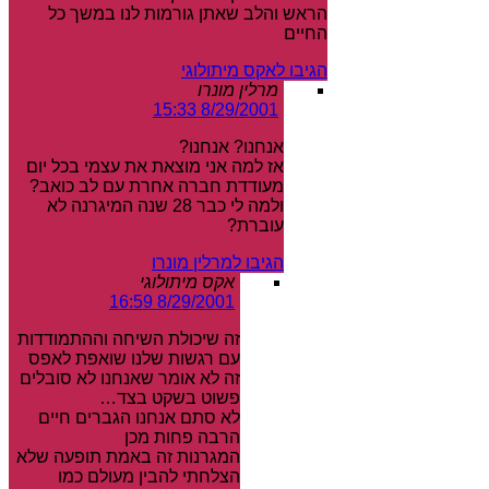
הראש והלב שאתן גורמות לנו במשך כל
החיים
הגיבו לאקס מיתולוגי
מרלין מונרו
8/29/2001 15:33
אנחנו? אנחנו?
אז למה אני מוצאת את עצמי בכל יום
מעודדת חברה אחרת עם לב כואב?
ולמה לי כבר 28 שנה המיגרנה לא
עוברת?
הגיבו למרלין מונרו
אקס מיתולוגי
8/29/2001 16:59
זה שיכולת השיחה וההתמודדות
עם רגשות שלנו שואפת לאפס
זה לא אומר שאנחנו לא סובלים
פשוט בשקט בצד…
לא סתם אנחנו הגברים חיים
הרבה פחות מכן
המגרנות זה באמת תופעה שלא
הצלחתי להבין מעולם כמו