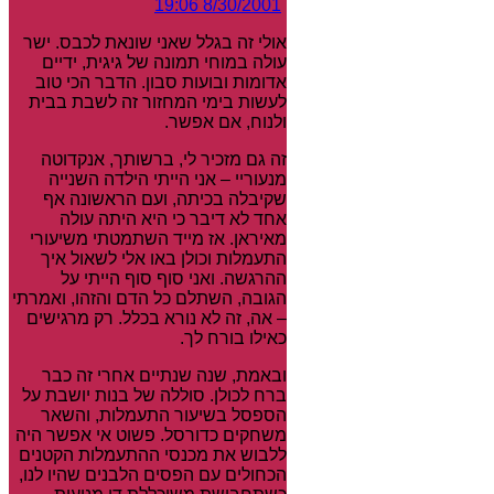
8/30/2001 19:06
אולי זה בגלל שאני שונאת לכבס. ישר
עולה במוחי תמונה של גיגית, ידיים
אדומות ובועות סבון. הדבר הכי טוב
לעשות בימי המחזור זה לשבת בבית
ולנוח, אם אפשר.
זה גם מזכיר לי, ברשותך, אנקדוטה
מנעוריי – אני הייתי הילדה השנייה
שקיבלה בכיתה, ועם הראשונה אף
אחד לא דיבר כי היא היתה עולה
מאיראן. אז מייד השתמטתי משיעורי
התעמלות וכולן באו אלי לשאול איך
ההרגשה. ואני סוף סוף הייתי על
הגובה, השתלם כל הדם והזהו, ואמרתי
– אה, זה לא נורא בכלל. רק מרגישים
כאילו בורח לך.
ובאמת, שנה שנתיים אחרי זה כבר
ברח לכולן. סוללה של בנות יושבת על
הספסל בשיעור התעמלות, והשאר
משחקים כדורסל. פשוט אי אפשר היה
ללבוש את מכנסי ההתעמלות הקטנים
הכחולים עם הפסים הלבנים שהיו לנו,