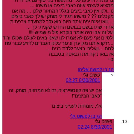
צרפתיות וירעיפו עליי מחמאות בלי סוף גם אני הייתי
ממציא לעצמי איזה כאבי ביצים או משהו …
נו ..ולנו אין כאבי ביצים בגלל המחזור שלכן …ומה אנו
מקבלים ?? ? מישהו תגיד לי מותק יש לך כאבי ביצים
….וואו איזה יפה אתה היום בוא נלך למסעדה צרפתית
אחרי שתתבשם בבושם החדש שקניתי לך …
ועל זה אבי היה אומר בוקרא פיל מישמיש !!!!
ולסיום אף פעם לא אמרו לנו שאנו באים לעולם שכולו ורוד
…זרקו אותנו מגן עדן וניגזר עלינו הגברים להזיע עבור פת
לחם …וןעליכן בצער ללדת בנים …
אז בואו ניקח את הבאסה בסבבה
ביי
הגיבו למשה אליהו
פשוט גלי
8/30/2001 02:27
אם יש פה קונספירציה, זה לא המחזור, מותק. זה
"כאבי הביצים"!
גלי, מומחית לענייני ביצים
הגיבו לפשוט גלי
פשוט גלי
8/30/2001 02:24