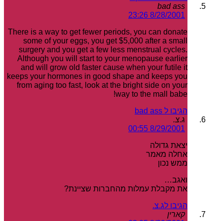
bad ass
8/28/2001 23:26
There is a way to get fewer periods, you can donate
some of your eggs, you get $5,000 after a small
surgery and you get a few less menstrual cycles.
Although you will start to your menopause earlier
and will grow old faster cause when your futile it
keeps your hormones in good shape and keeps you
from aging too fast, look at the bright side on your
way to the mall babe!
הגיבו ל bad ass
ג.צ.
8/29/2001 00:55
יצאת גדולה
אחלה מאמר
ממש נכון
ואגב…
את מקבלת עמלות מהחברות שציינת?
הגיבו לג.צ.
קארין