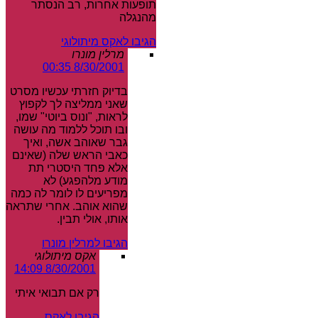
תופעות אחרות, רב הנסתר
מהנגלה
הגיבו לאקס מיתולוגי
מרלין מונרו
8/30/2001 00:35
בדיוק חזרתי עכשיו מסרט
שאני ממליצה לך לקפוץ
לראות, "ונוס ביוטי" שמו,
ובו תוכל ללמוד מה עושה
גבר שאוהב אשה, ואיך
כאבי הראש שלה (שאינם
אלא פחד היסטרי תת
מודע מלהפגע) לא
מפריעים לו לומר לה כמה
שהוא אוהב. אחרי שתראה
אותו, אולי תבין.
הגיבו למרלין מונרו
אקס מיתולוגי
8/30/2001 14:09
רק אם תבואי איתי
הגיבו לאקס