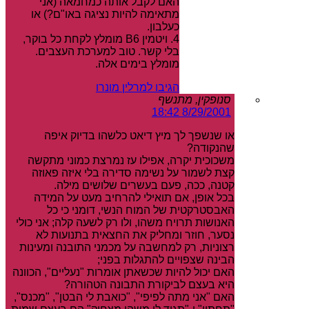
האם לקבל אותה כמחמאה (אני
מתאימה להיות נציגה באו"ם?) או
כעלבון.
4. ויטמין B6 מומלץ לקחת כל בוקר,
בלי קשר. טוב למערכת העצבים.
מומלץ בימים אלה.
הגיבו למרלין מונרו
סנופקין, מתנשף
8/29/2001 18:42
או שנשפך לך מיץ דיאט כלשהו בדיוק איפה
שהנקודה?
משכוכית יקרה, אפילו עז נמרצת כמוני מתקשה
קצת לשמור על נשימה סדירה בלי איזה פאוזה
קטנה, ככה, פעם בעשרים שלושים מילה.
בכל אופן, אם תואילי להרחיב מעט על המידה
האבסטרקטית של המוח הנשי, דומני כי כל
האנושות תרויח משהו, ולו רק לשעה קלה; אני כולי
נסער, חוזר ומחליק את החצאית בתנועות לא
רצוניות, רק למחשבה על מכמני התובנה ומעינות
הבינה שצפויים להתגלות בפני;
האם יכול להיות שכשאתן אומרות "נעליים", הכוונה
היא בעצם לביקורת התבונה הטהורה?
האם "אני מתה לפיפי", "כואבת לי הבטן", "מכנס",