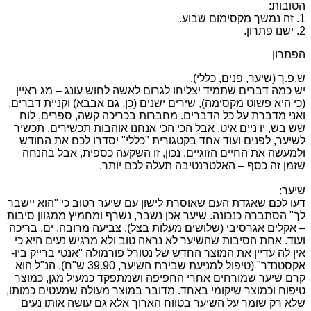
הטובות:
1. זה נמשך מקסימום שבוע.
2. ישנו פתרון.
הפתרון
ש.פ.ך (שיער, פנים, כללי).
יש כמה דברים שתמיד יצליחו לגרום לאשה לחוש עונג – מג ראיין
(כי היא פשוט מקסימה), שירים ישנים (כן, גם אבבא) וקניית דברים.
ואני מדברת על כל הדברים. מחברות בכריכה קשה, ספרים, לוח
שש בש, יו ניים איט. אבל הכי הכי אנחנו אוהבות תכשירים. תכשיר
לשיער, לפנים ועוד אחד בקטגורית "כללי" יסדרו לכם את החודש
ולמעשה את החיים הזוגיים. נכון, זו השקעה כספית, אבל בהנחה
שזמן זה כסף – האלטרנטיבה תעלה לכם יותר.
שיער:
דעו לכם שאגדת העם שאוסרת לישון עם שיער רטוב כי "הוא יישבר
לך" הסתברה כנכונה. שיער אכן נשבר, נשרף ומחמיץ ממגוון סיבות
– אקלים אגרסיבי (שלושים מעלות בצל), צביעה מרובה, ים, בריכה
ועוד. אחת הסיבות שהשיער לא נראה טוב ולא מרגיש נעים היא כי
אין לה עדיין את המוצר החדש של נטורל פורמולה "אנטי ברייק ביו-
אקסטנדר" (טיפול למניעת שבירת השיער, 39.90 ש"ח). הנ"ל הוא
קרם שיער שמורחים אחרי החפיפה ושמתפקד כמעיל מגן, כמוצר
טיפוח וכמוצר שיקומי באחד. מדובר במוצר מעולה שמעטים כמותו,
שלא רק שומר על השיער בטווח הארוך אלא גם עושה אותו נעים