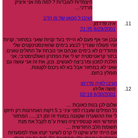
היצמדות לעובדות ? למה מה אני איציק
מרדכי…
הגיבו ל הטאו של פו הדב
איה פדרמן
8/29/2001 21:35
ובכן אני אף פעם לא הייתי בעד קניות שאני במחזור. קניות
זוהי פעולה שצריך לבצע בימים שהאינסטינקטים שלי
מחודדים לא בימים שבהם אני נובחת על חתולים טועים.
בתור קראטיסטית יש לי את הפתרון האולטימטיבי, אני
הולכת למכון ומרביצה לאנשים. נכון, את זה אני עושה גם
שאני לא במחזור אבל בא לא ניכנס לקטנות.
מומלץ בחום.
הגיבו לאיה פדרמן
משה אליהו
8/30/2001 02:19
שלום לכן בנות כאובות …
כל המילים שעברו לפני עיני ב 5 דקות האחרונות רק חיזקו
לי את ההשערה שקוננה במוחי זה זמן רב….. המחזור
החודשי הוא קונספירציה נשית ע"מ לקבל את מנת
תשומת הלב החודשית …
אם הייתי יודע שיקנו לי קרם לשיער יקחו אותי למסעדות