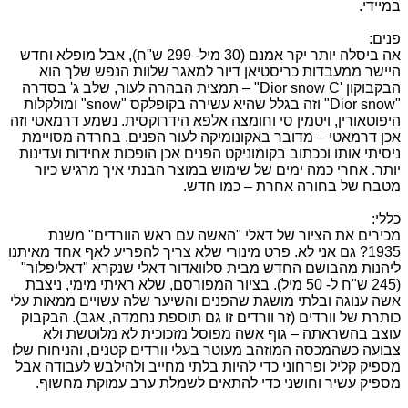
במיידי.
פנים:
אה ביסלה יותר יקר אמנם (30 מיל- 299 ש"ח), אבל מופלא וחדש
היישר ממעבדות כריסטיאן דיור למאגר שלוות הנפש שלך הוא
הבקבוקון 'Dior snow C" – תמצית הבהרה לעור, שלב ג' בסדרה
"Dior snow" וזה בגלל שהיא עשירה בקופלקס "snow" ומולקלות
היפוטאורין, ויטמין סי וחומצה אלפא הידרוקסית. נשמע דרמאטי וזה
אכן דרמאטי – מדובר באקונומיקה לעור הפנים. בחרדה מסויימת
ניסיתי אותו וככתוב בקומוניקט הפנים אכן הופכות אחידות ועדינות
יותר. אחרי כמה ימים של שימוש במוצר הבנתי איך מרגיש כיור
מטבח של בחורה אחרת – כמו חדש.
כללי:
מכירים את הציור של דאלי "האשה עם ראש הוורדים" משנת
1935? גם אני לא. פרט מינורי שלא צריך להפריע לאף אחד מאיתנו
ליהנות מהבושם החדש מבית סלוואדור דאלי שנקרא "דאליפלור"
(245 ש"ח ל- 50 מיל). בציור המפורסם, שלא ראיתי מימי, ניצבת
אשה ענוגה ובלתי מושגת שהפנים והשיער שלה עשויים ממאות עלי
כותרת של וורדים (זר וורדים זו גם תוספת נחמדה, אגב). הבקבוק
עוצב בהשראתה – גוף אשה מפוסל מזכוכית לא מלוטשת ולא
צבועה כשהמכסה המוזהב מעוטר בעלי וורדים קטנים, והניחוח שלו
מספיק קליל ופרחוני כדי להיות בלתי מחייב ולהילבש לעבודה אבל
מספיק עשיר וחושני כדי להתאים לשמלת ערב עמוקת מחשוף.