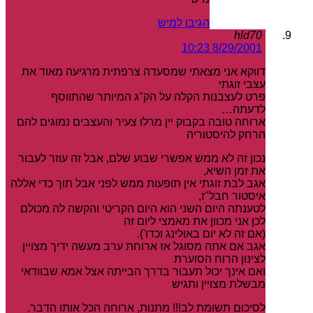
הגיבו למיש
hld70
8/29/2001 10:23
דווקא אני מצאתי שמסעדה צרפתית מרגיעה מאוד את
עצבי זוגתי
פרט לעצבנות הקלה על הק"ג המיותר שהתווסף
לדעתה…
ארוחה טובה בקבוק יין מרלו צעיר והעצבים נמוגים להם
הרחק להיסטוריה
נכון זה לא ממש אפשרי שבוע שלם, אבל זה עוזר לעבור
את זמן השיא,
אגב לבת זוגתי אין תופעות ממש לפני אבל תוך כדי אללה
איסטור חבל"ז,
לטענתה היום השני הוא היום הקריטי והקשה לה מכולם
לכן אני מכוון את מאמצי ליום זה
(אם זה לא יום באולינג וכדו').
אגב אם אתה מסוגל אז ארוחת ערב מעשה ידיך מצויין
לצינון הרוח הסוערת
ואם אינך יכול תעבור בדרך הבייתה אצל אמא שבוודאי
מבשלת מצויין ותגיש
לסיכום תשומת לב!!! מתנות, ארוחה הכל אותו הדבר.