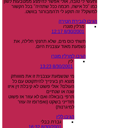
ותעשי לי טובה, אולי אפשר להימנע ממטבעות לשון
כמו "כל אישה, חכמה ככל שתהיה" בכל הקשור
למשקל? זה תוקע לי ת'המבורגר בוושט.
הגיבו לגבירת הטירה
מרלין מונרו
8/30/2001 12:17
תשתי כוס מים, שלא תחנקי חלילה, את
נשמעת מאוד עצבנית היום.
הגיבו למרלין מונרו
לין
8/30/2001 13:23
מי שנשמעת עצבנית זו את מוווותק
מוצא חן בעינייך להיתקוטט עם כל
העולם? אולי פשוט לא קיבלת זין איזו
שנה או שנתיים
תרפי בובאלה ואם לא עוזר אז פשוט
תזדייני בשקט (ואפרופו זה עוזר
למיגרנות)
הגיבו ללין
גברת בבלי
8/30/2001 16:32