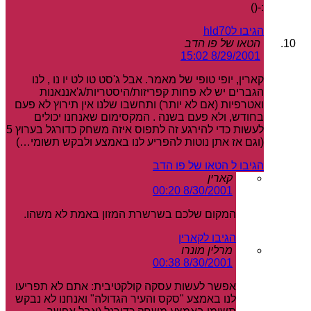
:-()
הגיבו לhld70
הטאו של פו הדב
8/29/2001 15:02
קארין, יופי טופי של מאמר. אבל ג'סט טו לט יו נו , לנו
הגברים יש לא פחות קפריזות/היסטריות/ג'אננאנות
ואטרפיות (אם לא יותר) ותחשבו שלנו אין תירוץ לא פעם
בחודש, ולא פעם בשנה . המקסימום שאנחנו יכולים
לעשות כדי להירגע זה לתפוס איזה משחק כדורגל בערוץ 5
(וגם אז אתן נוטות להפריע לנו באמצע ולבקש תשומי…)
הגיבו ל הטאו של פו הדב
קארין
8/30/2001 00:20
המקום שלכם בשרשרת המזון באמת לא משהו.
הגיבו לקארין
מרלין מונרו
8/30/2001 00:38
אפשר לעשות עסקה קולקטיבית: אתם לא תפריעו
לנו באמצע "סקס והעיר הגדולה" ואנחנו לא נבקש