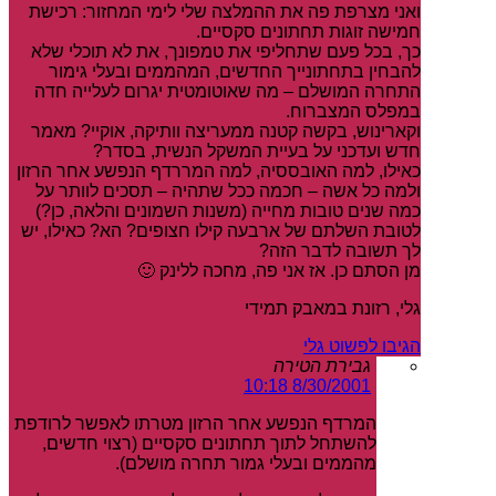
ואני מצרפת פה את ההמלצה שלי לימי המחזור: רכישת
חמישה זוגות תחתונים סקסיים.
כך, בכל פעם שתחליפי את טמפונך, את לא תוכלי שלא
להבחין בתחתונייך החדשים, המהממים ובעלי גימור
התחרה המושלם – מה שאוטומטית יגרום לעלייה חדה
במפלס המצברוח.
וקארינוש, בקשה קטנה ממעריצה וותיקה, אוקיי? מאמר
חדש ועדכני על בעיית המשקל הנשית, בסדר?
כאילו, למה האובססיה, למה המררדף הנפשע אחר הרזון
ולמה כל אשה – חכמה ככל שתהיה – תסכים לוותר על
כמה שנים טובות מחייה (משנות השמונים והלאה, כן?)
לטובת השלתם של ארבעה קילו חצופים? הא? כאילו, יש
לך תשובה לדבר הזה?
מן הסתם כן. אז אני פה, מחכה ללינק 🙂
גלי, רזונת במאבק תמידי
הגיבו לפשוט גלי
גבירת הטירה
8/30/2001 10:18
המרדף הנפשע אחר הרזון מטרתו לאפשר לרודפת
להשתחל לתוך תחתונים סקסיים (רצוי חדשים,
מהממים ובעלי גמור תחרה מושלם).