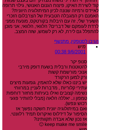
"תחתון" ו-"תגיד לי משהו מצחיק" הם בעצם שמות
קוד לשירת האיקו, פיצוח הגנום האנושי, גילוי תרופה
לאיידס ורמיזה שנונה לכיון המיתולוגיה היוונית?
האמנם רק המגבלה הטבעית של הצרבלום הזכרי
השעיר שלי, זה עם היבלות בקורטקס, מונעת ממני
לרדת לעומקם של דברים? הלוואי, הלוואי, אני מוכן
להתפלל גם לירח, לא רק לשמש, שזה המצב.
הגיבו לסנופקין, מתנשף
מיש
9/6/2001 00:38
סנופ יקר
להטוטנות ורבלית בשעת דופק מירבי
אנוכי מורשמת קשות
ורק למען הרקורד
יש ביננו כאלו שלא להאמין, גומעות מיצים
עתירי קלוריות , מדברות לעניין במרווחי
נשימה קצובים ואילו בעיתות מחזור דוחפות
טמפון ו.. יאללה הלאה (מבלי להותיר פגעי
רכוש ונפש).
ואם במיתולוגיה יוונית חשקה נפשך אז
הסיפור על דידלוס ואיקרוס תמיד רלוונטי.
אז נכון שלא אבדה תקוותינו?
keep make me smile 🙂
מיש