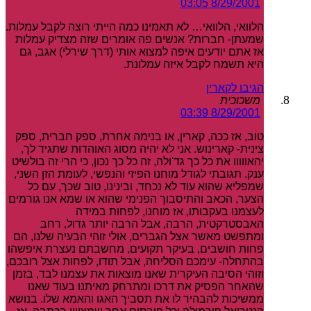
8/29/2001 03:05
הלוואי, הלוואי… לא תאמינו כמה הייתי רוצה לקבל עמלות.
שמעתן- חברות? אנשים פה אומרים שזה מצדיק עמלות
אז אתם יודעים איפה למצוא אותי (דרך שירלי) אגב, גם
היא תשמח לקבל איזה עמלונת.
הגיבו לקארין
משכוכית
8/29/2001 03:39
טוב, אז ככה, קארין, או בנימה אחרת, ספק חברית, ספק
צינית- קארינוש. אני לא יהיה מסוג האוהדות שתגיד לך,
יהאווווו את כל כך גד'ולה, זה כל כך נכון, כי הרי זה בולשיט
ענק. תגובתי לגודל מוחנו הפיזי והנפשי, לעומת הזן השני,
שמפליא שהוא עוד לא נכחד, ובינינו, טוב שכך, עם כל
הצער, הכאב והתיסבוך הפנימי שהוא או שמא אנו גורמים
לעצמנו בעקבותו, אז מוחנו, לפחות במידה
האבסטרקטית, הרבה, אבל הרבה יותר גדול, רחב
ומתפשט מאשר אצל הגברים, אולי זוהי הבעיה שלנו, הם
פחות חושבים, בעיקר תקועים, מחשבתם נעצרת איפשהו
בהתחלה- עימכם הסליחה, אבל תודו, לפחות אצל רובכם,
וזוהי הסיבה העיקרית שאנו מוצאות את עצמנו לבד, בזמן
שהאחר הפסיק את דרכו ומתרחק מאיתנו בעוד שאנו
ממשיכות להבהיר לו את תסביך האגו והאמא שלו. בנושא