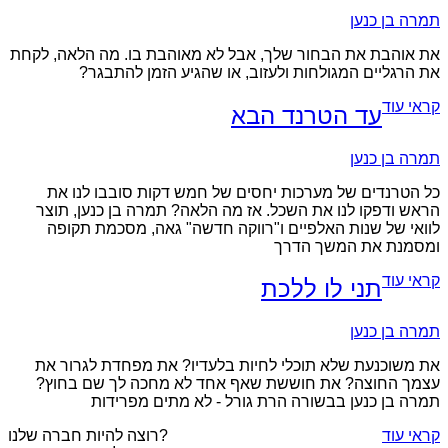
תמרה בן כנען
את אוהבת את הבחור שלך, אבל לא מאוהבת בו. מה הלאה, לקחת
את הרגליים המגולחות ולעזוב, או שהגיע הזמן להתבגר?
קראי עוד
עד הטרנד הבא
תמרה בן כנען
כל הטרנדים של מערכות יחסים של חמש דקות סובבו לנו את
הראש ודפקו לנו את השכל. אז מה הלאה? תמרה בן כנען, תוצר
לוואי של שנות האלפיים ו"רווקה חדשה" גאה, מסכמת תקופה
ומסמנת את המשך הדרך
קראי עוד
תני לו ללכת
תמרה בן כנען
את משוכנעת שלא תוכלי לחיות בלעדיו? את מפחדת לגרור את
עצמך החוצה? את חוששת שאף אחד לא מחכה לך שם בחוץ?
תמרה בן כנען בבשורה הרת גורל - לא מתים מפרידות
קראי עוד
רוצה להיות חברה שלנו?