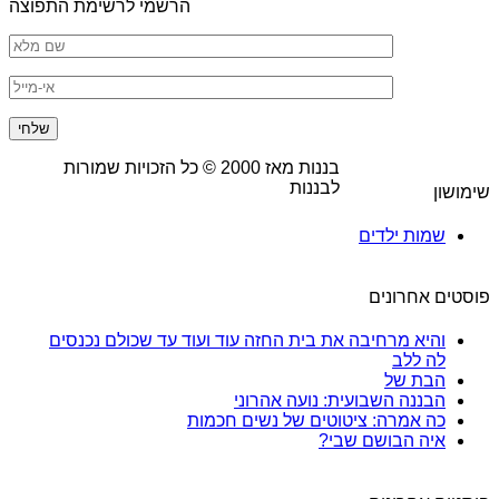
הרשמי לרשימת התפוצה
בננות מאז
2000
© כל הזכויות שמורות
לבננות
שימושון
שמות ילדים
פוסטים אחרונים
והיא מרחיבה את בית החזה עוד ועוד עד שכולם נכנסים
לה ללב
הבת של
הבננה השבועית: נועה אהרוני
כה אמרה: ציטוטים של נשים חכמות
איה הבושם שבי?