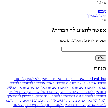
₪ 129
מבצע
קלפי בשבילך
₪ 119
אפשר להציע לך חברות?
הצטרפי לרשימת האיימלים שלנו
תגיות
Libra
Leo
אהבה
אהבה בין דתיים
אורית ירט
איך לא לעצבן לנו את
הדגדגן
איך לא לעצבן לנו את הדגדגן קארין ארד
איך לבגוד
איך לבחור
גבר
איך להיפרד מבחור
איך להיפרד מבחורה
איך להכיר בחור
איך להשיג
בחור
איך להתגבר על לב שבור
איך להתגבר על משבר
איך להתחיל עם
בחור
איך להתחיל עם בחורה
איך להתכונן לחתונה
איך למצוץ לבחור
איך
לנהל זוגיות
איך לנהל מערכת יחסים
איך לנהל מערכת יחסים בין דתיים
איך
לענג אישה
איך לענג בחורה
איך לענג גבר
איך לענג נשים
איך לעשות