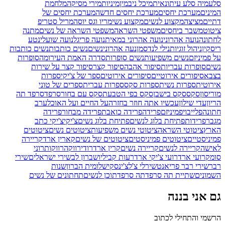
סלע
מיה סלע עיתונאית
מיכל ניב
מין
מיניות
מירי מסיקה
מלחמת
המינים
מערכת יחסים
מערכת יחסים חדשה
מערכת יחסים של
דתיים
מציצה
מקצוע לנשים
מקצוע נשי
מריו וגס יוסה
מריל סטריפ
ציטוט
משבר ביחסים
משפטי השראה
משפטי השראה של נשים
מתנה
לחתונה
נועה אהרוני
נועה אהרוני במאית
נועה פריגל
נועה שועלי
נטע
ריסקין
ניהול זוגיות
נילי לנדסמן
נעה אהרוני
נשים
נשים כותבות
נשים כותבות
על פמיניזם
נשים משפיעות
נשים סופרות
סדרה האמת העירומה
סופרות
נשים
סופרות עבריות
סיפור אהבה
סיפור קצר
סיפור קצר על שירות
בצבא
סיפורים אירוטיים
סיפורים אירוטים
ספר של צ'יקי
ספרות
אירוטית
ספרות נשית
ספרות סקס
ספרות עברית
ספרים של טוני
מוריסון
סקס
סקס בישבן
סקס בפי הטבעת
סקס עם בחור
סרפד
סרפד תה
הריון
עדי שילון
עכשיו אתה חוזר בחזרה
על החיים ועל האוכל
ערב
חתונה
פלייבוי
פמיניזם
פרידה
פרידה כואבת
פרידה מבחור
פרידה
מגבר
פרידות
פתיחת בלוג לנשים
פתיחת בלוג נשים
צ'יקי
צ'יקי כתב
הארץ
ציטוטי השראה
ציטוטי נשים משפיעות
ציטוטים נשים
ציטוטים
פמיניסטיים
ציטוטים פמיניסטים
ציטוטים של נשים
קארין ארד
קריירה
לאישה
קריירה לנשים
קריירה נשים
קרין ארד
רודי
רווקה
רווקות
רוני
סומק
רועי ארד
רועי צ'יקי ארד
רעות קביליו
שברון לב
שירי ישראלים
שירי
רבר
שירי רבר פריאנט
שירלי צ'לצ'ינסקי
שלומית הברון
שנות
השמונים
שתיית תה סרפד
תה סרפד
תוכן לנשים
תחתונים של נשים
גם אני בננה
הרשמי והתחילי לכתוב