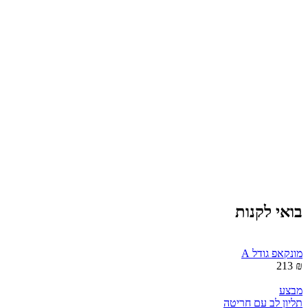
בואי לקנות
מונקאפ גודל A
₪ 213
מבצע
תליון לב עם חריטה