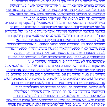
סקס
איך לעשות סקס בעכוז
איך לרדת לבחור
איך לרדת לבחורה
איך
מכירים בחורים
אינתיפאדה שנייה
אירובי
אירוטיקה
אישה בוגדת
אישה
נבגדת
אלי אשד
אנה קרנינה
אקס
אקסית
אריאלה רביב
אריק ברמן
את
אתי
אברמוב
אתי אברמוב ויקיפדיה
אתי אברמוב עיתונאית
אתר בננות
אתר
היכרויות
אתר יקום תרבות אלי אשד
אתר נשים
בגידה
בגידה
בנישואים
בגידה בנישואין
בגידות
בחירת מקצוע
ביל קלינטון
ביקורות ספרים
על טוני מוריסון
ביקורת החסד טוני מוריסון
בנות כותבות
בננה
בננות
גבר
בגד
גבר בוגד
גבר ואישה
גבר נשוי
גודל איבר מין
גודל איבר מין של גבר
גיורא
הוד
ד"ר רודי
דגדגן
דוד רודי
דימוי עצמי גבוה
דימוי עצמי נמוך
דן שילון
דרור
נובלמן
דרור נובלמן תסריטאי
דרורה חבקין
דתיים
הגר ינאי
הגר ינאי
סופרת
הדרכה מינית
הדרכה מינית לבנות
הוא
הוא והיא
היכרויות
היכרויות
באינטרנט
הילארי קלינטון
הילארי קלינטון ביוגרפיה
הילרי קלינטון
המדריך
למוצצת
הסופרת טוני מוריסון
הספר חסד מאת טוני מוריסון
העצמה
נשית
הפסקת עשר
הריון תה סרפד
התחלה של זוגיות
זוגיות
חבר אחרי גיל
שלושים
חברה לשעבר
חדירה פי הטבעת
חוטיני
חסד טוני
מוריסון
חתונה
חתונה של החברה הכי טובה
חתונה של חברה
טולסטוי אנה
קרנינה
טוני מוריסון
טלי חרותי דה מרקר
טלי חרותי סובר
יחסי אהבה
יחסי
מין
יחסי מין בטוחים
יחסי מין עם גברים
יחסים
יחסים בין אקסים
יחסים בין
המינים
יחסים בינו לבינה
יחסים בריאים
יחסים מיניים
יחסים מסוכנים
יחסים
עם אקס
יחסים עם גבר נשוי
יחסים עם חבר לשעבר
יחסים עם חברה
לשעבר
יקום תרבות
כתיבה נשית
לב שבור
להכיר בחור
להכיר בחור
דתי
להכיר בחורה
להכיר בחורה דתייה
ליאורה סומק
ליל הכלולות
ליל
כלולות
לכתוב אירוטיקה
למצוץ
לרדת לבחור
לרדת לבנות
לשתות תה
סרפד
מ.סי שירי
מאהב
מאהבים
מאירה שמש
מאמר של קארין ארד
מאמר
של קרין ארד
מה עושים בליל הכלולות
מוסיקה אלטרנטיבית
מורן פז
מיה