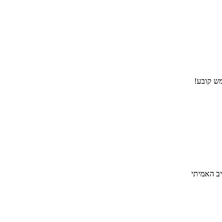
מש קובע!
ב האמיתי