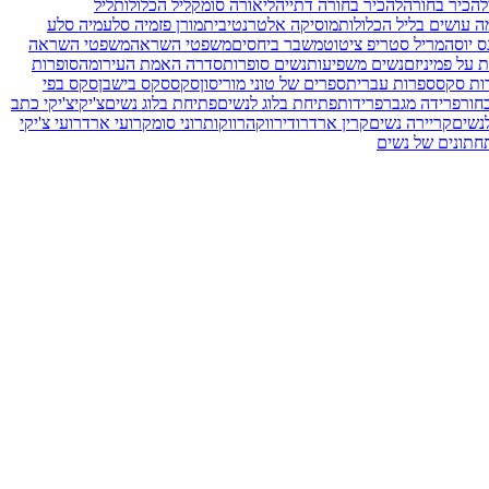
להכיר בחורה
להכיר בחורה דתייה
ליאורה סומק
ליל הכלולות
ליל
ה עושים בליל הכלולות
מוסיקה אלטרנטיבית
מורן פז
מיה סלע
מיה סלע
ס יוסה
מריל סטריפ ציטוט
משבר ביחסים
משפטי השראה
משפטי השראה
 על פמיניזם
נשים משפיעות
נשים סופרות
סדרה האמת העירומה
סופרות
ות סקס
ספרות עברית
ספרים של טוני מוריסון
סקס
סקס בישבן
סקס בפי
חור
פרידה מגבר
פרידות
פתיחת בלוג לנשים
פתיחת בלוג נשים
צ'יקי
צ'יקי כתב
נשים
קריירה נשים
קרין ארד
רודי
רווקה
רווקות
רוני סומק
רועי ארד
רועי צ'יקי
חתונים של נשים