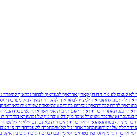
 לא לעצבן לנו את הדגדגן קארין ארד
איך לבגוד
איך לבחור גבר
איך להיפרד מ
ה
איך להתכונן לחתונה
איך למצוץ לבחור
איך לנהל זוגיות
איך לנהל מערכת יחסי
בחור
איך לרדת לבחורה
איך מכירים בחורים
אינתיפאדה שנייה
אירובי
אירוטיקה
ת
אתר בננות
אתר היכרויות
אתר יקום תרבות אלי אשד
אתר נשים
בגידה
בגידה
 בוגד
גבר ואישה
גבר נשוי
גודל איבר מין
גודל איבר מין של גבר
גיורא הוד
ד"ר רוד
כה מינית לבנות
הוא
הוא והיא
היכרויות
היכרויות באינטרנט
הילארי קלינטון
היל
פד
התחלה של זוגיות
זוגיות
חבר אחרי גיל שלושים
חברה לשעבר
חדירה פי הטב
חסי אהבה
יחסי מין
יחסי מין בטוחים
יחסי מין עם גברים
יחסים
יחסים בין אקסים