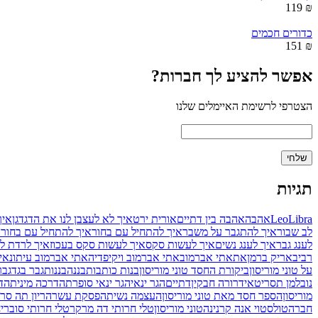
₪ 119
כדורים חכמים
₪ 151
אפשר להציע לך חברות?
הצטרפי לרשימת האיימלים שלנו
תגיות
Libra
Leo
אהבה
אהבה בין דתיים
אורית ירט
איך לא לעצבן לנו את הדגדגן
איך
לב שבור
איך להתגבר על משבר
איך להתחיל עם בחור
איך להתחיל עם בחור
לענג גבר
איך לענג נשים
איך לעשות סקס
איך לעשות סקס בעכוז
איך לרדת ל
רביב
אריק ברמן
את
אתי אברמוב
אתי אברמוב ויקיפדיה
אתי אברמוב עיתונאי
על טוני מוריסון
ביקורת החסד טוני מוריסון
בנות כותבות
בננה
בננות
גבר בגד
גבר
נובלמן תסריטאי
דרורה חבקין
דתיים
הגר ינאי
הגר ינאי סופרת
הדרכה מינית
הדר
מוריסון
הספר חסד מאת טוני מוריסון
העצמה נשית
הפסקת עשר
הריון תה סר
חברה
טולסטוי אנה קרנינה
טוני מוריסון
טלי חרותי דה מרקר
טלי חרותי סובר
י