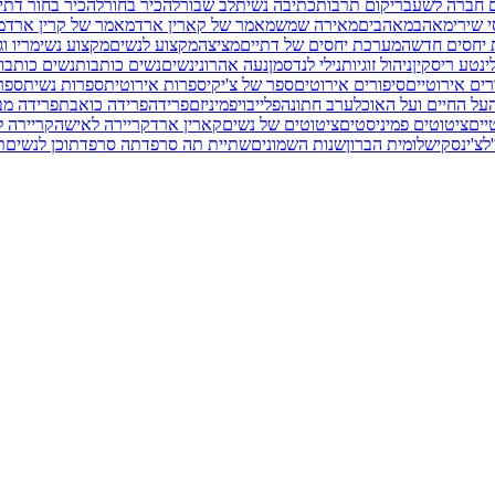
ם חברה לשעבר
יקום תרבות
כתיבה נשית
לב שבור
להכיר בחור
להכיר בחור דתי
י שירי
מאהב
מאהבים
מאירה שמש
מאמר של קארין ארד
מאמר של קרין ארד
מ
יחסים חדשה
מערכת יחסים של דתיים
מציצה
מקצוע לנשים
מקצוע נשי
מריו וג
י
נטע ריסקין
ניהול זוגיות
נילי לנדסמן
נעה אהרוני
נשים
נשים כותבות
נשים כותבות
רים אירוטיים
סיפורים אירוטים
ספר של צ'יקי
ספרות אירוטית
ספרות נשית
ספר
על החיים ועל האוכל
ערב חתונה
פלייבוי
פמיניזם
פרידה
פרידה כואבת
פרידה מב
יים
ציטוטים פמיניסטים
ציטוטים של נשים
קארין ארד
קריירה לאישה
קריירה ל
לצ'ינסקי
שלומית הברון
שנות השמונים
שתיית תה סרפד
תה סרפד
תוכן לנשים
ת