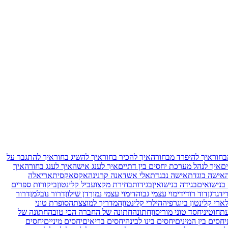
בחור
איך להיפרד מבחורה
איך להכיר בחור
איך להשיג בחור
איך להתגבר על
ם
איך לנהל מערכת יחסים בין דתיים
איך לענג אישה
איך לענג בחורה
איך
אישה בוגדת
אישה נבגדת
אלי אשד
אנה קרנינה
אקס
אקסית
אריאלה
 בנישואים
בגידה בנישואין
בגידות
בחירת מקצוע
ביל קלינטון
ביקורות ספרים
י
דגדגן
דוד רודי
דימוי עצמי גבוה
דימוי עצמי נמוך
דן שילון
דרור נובלמן
דרור
ארי קלינטון ביוגרפיה
הילרי קלינטון
המדריך למוצצת
הסופרת טוני
עת
חוטיני
חסד טוני מוריסון
חתונה
חתונה של החברה הכי טובה
חתונה של
יחסים בין המינים
יחסים בינו לבינה
יחסים בריאים
יחסים מיניים
יחסים