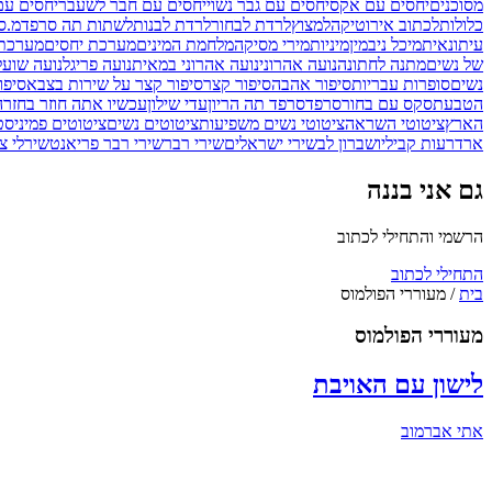
מסוכנים
יחסים עם אקס
יחסים עם גבר נשוי
יחסים עם חבר לשעבר
יחסים ע
כלולות
לכתוב אירוטיקה
למצוץ
לרדת לבחור
לרדת לבנות
לשתות תה סרפד
מ.ס
עיתונאית
מיכל ניב
מין
מיניות
מירי מסיקה
מלחמת המינים
מערכת יחסים
מערכת 
של נשים
מתנה לחתונה
נועה אהרוני
נועה אהרוני במאית
נועה פריגל
נועה שועל
נשים
סופרות עבריות
סיפור אהבה
סיפור קצר
סיפור קצר על שירות בצבא
סיפו
הטבעת
סקס עם בחור
סרפד
סרפד תה הריון
עדי שילון
עכשיו אתה חוזר בחזרה
הארץ
ציטוטי השראה
ציטוטי נשים משפיעות
ציטוטים נשים
ציטוטים פמיניסט
ארד
רעות קביליו
שברון לב
שירי ישראלים
שירי רבר
שירי רבר פריאנט
שירלי צ'
גם אני בננה
הרשמי והתחילי לכתוב
התחילי לכתוב
בית
/
מעוררי הפולמוס
מעוררי הפולמוס
לישון עם האויבת
אתי אברמוב